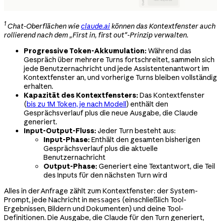
1
Chat-Oberflächen wie
claude.ai
können das Kontextfenster auch
rollierend nach dem „First in, first out"-Prinzip verwalten.
Progressive Token-Akkumulation:
Während das
Gespräch über mehrere Turns fortschreitet, sammeln sich
jede Benutzernachricht und jede Assistentenantwort im
Kontextfenster an, und vorherige Turns bleiben vollständig
erhalten.
Kapazität des Kontextfensters:
Das Kontextfenster
(
bis zu 1M Token, je nach Modell
) enthält den
Gesprächsverlauf plus die neue Ausgabe, die Claude
generiert.
Input-Output-Fluss:
Jeder Turn besteht aus:
Input-Phase:
Enthält den gesamten bisherigen
Gesprächsverlauf plus die aktuelle
Benutzernachricht
Output-Phase:
Generiert eine Textantwort, die Teil
des Inputs für den nächsten Turn wird
Alles in der Anfrage zählt zum Kontextfenster: der System-
Prompt, jede Nachricht in
(einschließlich Tool-
messages
Ergebnissen, Bildern und Dokumenten) und deine Tool-
Definitionen. Die Ausgabe, die Claude für den Turn generiert,