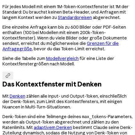
Für jedes Modell mit einem 1M-Token-Kontextfenster ist 1M der
Standard: Du brauchst keinen Beta-Header, und Anfragen mit
langem Kontext werden zu
Standardpreisen
abgerechnet.
Eine einzelne Anfrage kann bis zu 600 Bilder oder PDF-Seiten
enthalten (100 bei Modellen mit einem 200k-Token-
Kontextfenster). Wenn du viele Bilder oder große Dokumente
sendest, erreichst du möglicherweise die
Grenzen für die
Anfragegröße
, bevor du das Token-Limit erreichst.
Siehe die Tabelle zum
Modellvergleich
für eine Liste der
Kontextfenstergrößen nach Modell.

Das Kontextfenster mit Denken
Mit
Denken
zählen alle Input- und Output-Token, einschließlich
der Denk-Token, zum Limit des Kontextfensters, mit einigen
Nuancen in Multi-Turn-Situationen.
Denk-Token sind eine Teilmenge deines
-Parameters,
max_tokens
werden als Output-Token abgerechnet und zählen zu den
Ratenlimits. Mit
adaptivem Denken
bestimmt Claude seine Denk-
Zuteilung dynamisch, sodass die Nutzung von Denk-Token von