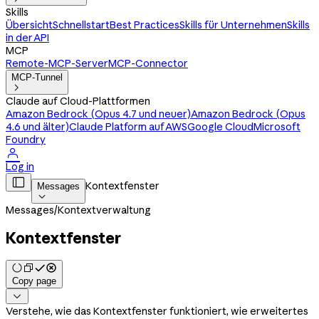
Skills
Übersicht
Schnellstart
Best Practices
Skills für Unternehmen
Skills
in der API
MCP
Remote-MCP-Server
MCP-Connector
MCP-Tunnel

Claude auf Cloud-Plattformen
Amazon Bedrock (Opus 4.7 und neuer)
Amazon Bedrock (Opus
4.6 und älter)
Claude Platform auf AWS
Google Cloud
Microsoft
Foundry

Log in

Kontextfenster
Messages

Messages
/
Kontextverwaltung
Kontextfenster
Copy page

Verstehe, wie das Kontextfenster funktioniert, wie erweitertes