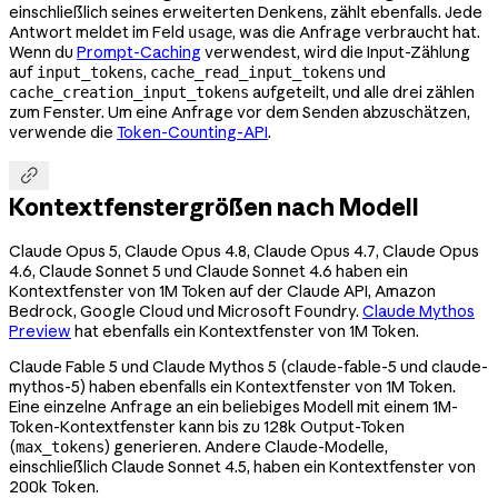
einschließlich seines erweiterten Denkens, zählt ebenfalls. Jede
Antwort meldet im Feld
, was die Anfrage verbraucht hat.
usage
Wenn du
Prompt-Caching
verwendest, wird die Input-Zählung
auf
,
und
input_tokens
cache_read_input_tokens
aufgeteilt, und alle drei zählen
cache_creation_input_tokens
zum Fenster. Um eine Anfrage vor dem Senden abzuschätzen,
verwende die
Token-Counting-API
.

Kontextfenstergrößen nach Modell
Claude Opus 5, Claude Opus 4.8, Claude Opus 4.7, Claude Opus
4.6, Claude Sonnet 5 und Claude Sonnet 4.6 haben ein
Kontextfenster von 1M Token auf der Claude API, Amazon
Bedrock, Google Cloud und Microsoft Foundry.
Claude Mythos
Preview
hat ebenfalls ein Kontextfenster von 1M Token.
Claude Fable 5 und Claude Mythos 5 (
claude-fable-5
und
claude-
mythos-5
) haben ebenfalls ein Kontextfenster von 1M Token.
Eine einzelne Anfrage an ein beliebiges Modell mit einem 1M-
Token-Kontextfenster kann bis zu 128k Output-Token
(
) generieren. Andere Claude-Modelle,
max_tokens
einschließlich Claude Sonnet 4.5, haben ein Kontextfenster von
200k Token.