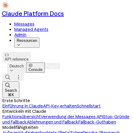
Claude Platform Docs
Messages
Managed Agents
Admin
Ressourcen


API reference

Deutsch
Log in
Console




Search
⌘K
Erste Schritte
Einführung in Claude
API-Key erhalten
Schnellstart
Entwickeln mit Claude
Funktionsübersicht
Verwendung der Messages API
Stop-Gründe
und Fallback
Ablehnungen und Fallback
Fallback-Guthaben
Modellfähigkeiten
Aufwand
Aufgabenbudgets (Beta)
Schnellmodus (Research