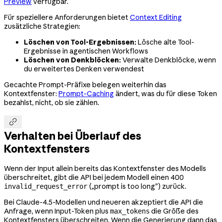
Preview
verfügbar.
Für speziellere Anforderungen bietet
Context Editing
zusätzliche Strategien:
Löschen von Tool-Ergebnissen:
Lösche alte Tool-
Ergebnisse in agentischen Workflows
Löschen von Denkblöcken:
Verwalte Denkblöcke, wenn
du erweitertes Denken verwendest
Gecachte Prompt-Präfixe belegen weiterhin das
Kontextfenster:
Prompt-Caching
ändert, was du für diese Token
bezahlst, nicht, ob sie zählen.

Verhalten bei Überlauf des
Kontextfensters
Wenn der Input allein bereits das Kontextfenster des Modells
überschreitet, gibt die API bei jedem Modell einen 400
(„prompt is too long") zurück.
invalid_request_error
Bei Claude-4.5-Modellen und neueren akzeptiert die API die
Anfrage, wenn Input-Token plus
die Größe des
max_tokens
Kontextfensters überschreiten. Wenn die Generierung dann das