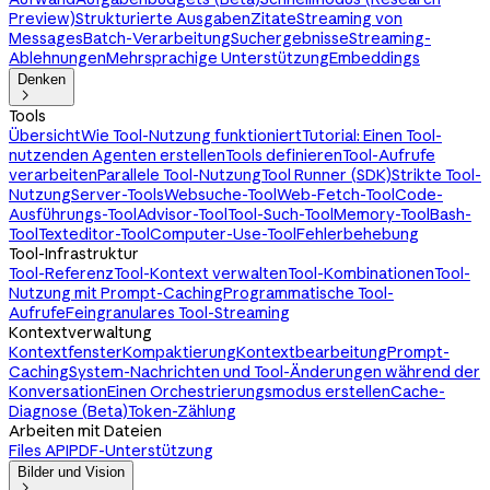
Preview)
Strukturierte Ausgaben
Zitate
Streaming von
Messages
Batch-Verarbeitung
Suchergebnisse
Streaming-
Ablehnungen
Mehrsprachige Unterstützung
Embeddings
Denken

Tools
Übersicht
Wie Tool-Nutzung funktioniert
Tutorial: Einen Tool-
nutzenden Agenten erstellen
Tools definieren
Tool-Aufrufe
verarbeiten
Parallele Tool-Nutzung
Tool Runner (SDK)
Strikte Tool-
Nutzung
Server-Tools
Websuche-Tool
Web-Fetch-Tool
Code-
Ausführungs-Tool
Advisor-Tool
Tool-Such-Tool
Memory-Tool
Bash-
Tool
Texteditor-Tool
Computer-Use-Tool
Fehlerbehebung
Tool-Infrastruktur
Tool-Referenz
Tool-Kontext verwalten
Tool-Kombinationen
Tool-
Nutzung mit Prompt-Caching
Programmatische Tool-
Aufrufe
Feingranulares Tool-Streaming
Kontextverwaltung
Kontextfenster
Kompaktierung
Kontextbearbeitung
Prompt-
Caching
System-Nachrichten und Tool-Änderungen während der
Konversation
Einen Orchestrierungsmodus erstellen
Cache-
Diagnose (Beta)
Token-Zählung
Arbeiten mit Dateien
Files API
PDF-Unterstützung
Bilder und Vision
