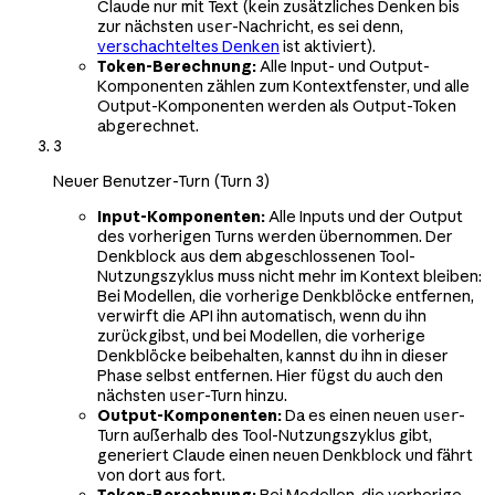
Claude nur mit Text (kein zusätzliches Denken bis
zur nächsten
-Nachricht, es sei denn,
user
verschachteltes Denken
ist aktiviert).
Token-Berechnung:
Alle Input- und Output-
Komponenten zählen zum Kontextfenster, und alle
Output-Komponenten werden als Output-Token
abgerechnet.
3
Neuer Benutzer-Turn (Turn 3)
Input-Komponenten:
Alle Inputs und der Output
des vorherigen Turns werden übernommen. Der
Denkblock aus dem abgeschlossenen Tool-
Nutzungszyklus muss nicht mehr im Kontext bleiben:
Bei Modellen, die vorherige Denkblöcke entfernen,
verwirft die API ihn automatisch, wenn du ihn
zurückgibst, und bei Modellen, die vorherige
Denkblöcke beibehalten, kannst du ihn in dieser
Phase selbst entfernen. Hier fügst du auch den
nächsten
-Turn hinzu.
user
Output-Komponenten:
Da es einen neuen
-
user
Turn außerhalb des Tool-Nutzungszyklus gibt,
generiert Claude einen neuen Denkblock und fährt
von dort aus fort.
Token-Berechnung:
Bei Modellen, die vorherige