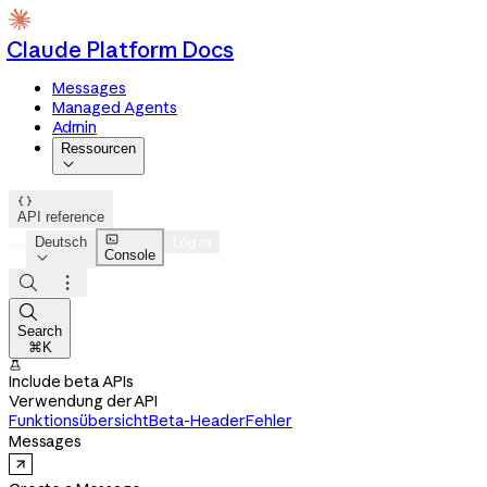
Claude Platform Docs
Messages
Managed Agents
Admin
Ressourcen


API reference

Deutsch
Log in
Console




Search
⌘K

Include beta APIs
Verwendung der API
Funktionsübersicht
Beta-Header
Fehler
Messages