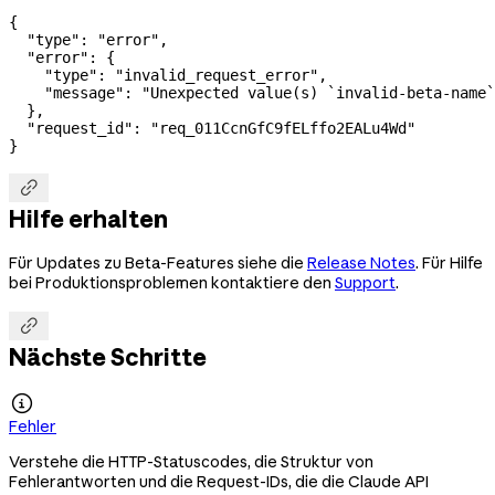
{
  "type"
: 
"error"
,
  "error"
: {
    "type"
: 
"invalid_request_error"
,
    "message"
: 
"Unexpected value(s) `invalid-beta-name`
  },
  "request_id"
: 
"req_011CcnGfC9fELffo2EALu4Wd"
}

Hilfe erhalten
Für Updates zu Beta-Features siehe die
Release Notes
. Für Hilfe
bei Produktionsproblemen kontaktiere den
Support
.

Nächste Schritte

Fehler
Verstehe die HTTP-Statuscodes, die Struktur von
Fehlerantworten und die Request-IDs, die die Claude API