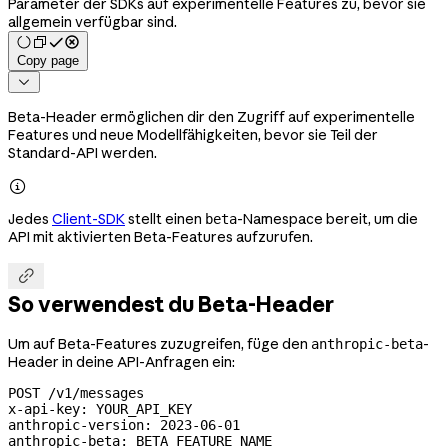
Parameter der SDKs auf experimentelle Features zu, bevor sie
allgemein verfügbar sind.
Copy page

Beta-Header ermöglichen dir den Zugriff auf experimentelle
Features und neue Modellfähigkeiten, bevor sie Teil der
Standard-API werden.

Jedes
Client-SDK
stellt einen
-Namespace bereit, um die
beta
API mit aktivierten Beta-Features aufzurufen.

So verwendest du Beta-Header
Um auf Beta-Features zuzugreifen, füge den
-
anthropic-beta
Header in deine API-Anfragen ein:
POST
 /v1/messages
x-api-key
:
 YOUR_API_KEY
anthropic-version
:
 2023-06-01
anthropic-beta
:
 BETA_FEATURE_NAME