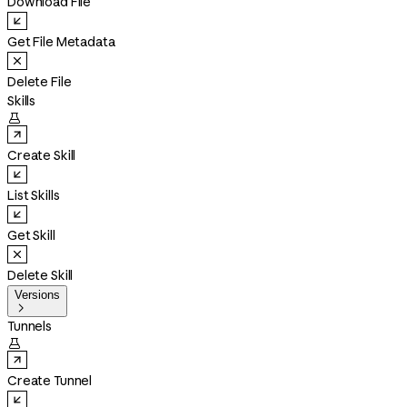
Download File
Get File Metadata
Delete File
Skills

Create Skill
List Skills
Get Skill
Delete Skill
Versions

Tunnels

Create Tunnel