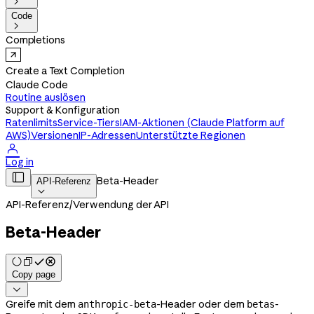

Code

Completions
Create a Text Completion
Claude Code
Routine auslösen
Support & Konfiguration
Ratenlimits
Service-Tiers
IAM-Aktionen (Claude Platform auf
AWS)
Versionen
IP-Adressen
Unterstützte Regionen

Log in

Beta-Header
API-Referenz

API-Referenz
/
Verwendung der API
Beta-Header
Copy page

Greife mit dem
-Header oder dem
-
anthropic-beta
betas