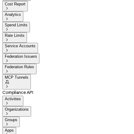
Cost Report

Analytics

Spend Limits

Rate Limits

Service Accounts

Federation Issuers

Federation Rules

MCP Tunnels


Compliance API
Activities

Organizations

Groups

Apps