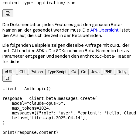
content-type
:
 application/json

Die Dokumentation jedes Features gibt den genauen Beta-
Namen an, der gesendet werden muss. Die
API-Übersicht
listet
die APIs auf, die sich derzeit in der Beta befinden.
Die folgenden Beispiele zeigen dieselbe Anfrage mit cURL, der
-CLI und den SDKs. Die SDKs nehmen Beta-Namen im
-
ant
betas
Parameter entgegen und senden den
-Header
anthropic-beta
für dich:
cURL
CLI
Python
TypeScript
C#
Go
Java
PHP
Ruby

client 
=
 Anthropic()
response 
=
 client.beta.messages.create(
    model
=
"claude-opus-5"
,
    max_tokens
=
1024
,
    messages
=
[{
"role"
: 
"user"
, 
"content"
: 
"Hello, Claud
    betas
=
[
"files-api-2025-04-14"
],
)
print
(response.content)