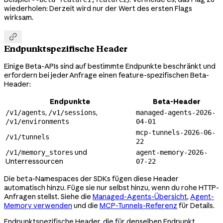
wiederholen: Derzeit wird nur der Wert des ersten Flags
wirksam.

Endpunktspezifische Header
Einige Beta-APIs sind auf bestimmte Endpunkte beschränkt und
erfordern bei jeder Anfrage einen feature-spezifischen Beta-
Header:
Endpunkte
Beta-Header
,
,
/v1/agents
/v1/sessions
managed-agents-2026-
/v1/environments
04-01
mcp-tunnels-2026-06-
/v1/tunnels
22
und
/v1/memory_stores
agent-memory-2026-
Unterressourcen
07-22
Die
-Namespaces der SDKs fügen diese Header
beta
automatisch hinzu. Füge sie nur selbst hinzu, wenn du rohe HTTP-
Anfragen stellst. Siehe die
Managed-Agents-Übersicht
,
Agent-
Memory verwenden
und die
MCP-Tunnels-Referenz
für Details.
Endpunktspezifische Header, die für denselben Endpunkt