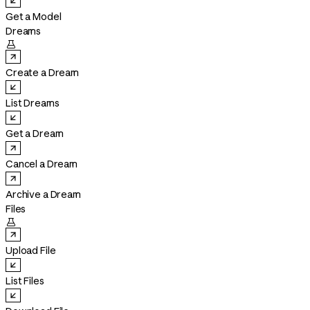
Get a Model
Dreams

Create a Dream
List Dreams
Get a Dream
Cancel a Dream
Archive a Dream
Files

Upload File
List Files