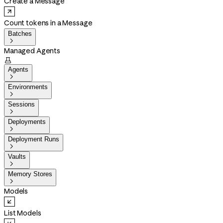
Create a Message
Count tokens in a Message
Batches

Managed Agents

Agents

Environments

Sessions

Deployments

Deployment Runs

Vaults

Memory Stores

Models
List Models