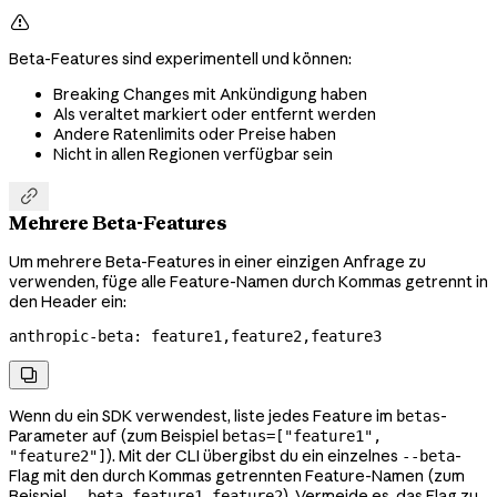

Beta-Features sind experimentell und können:
Breaking Changes mit Ankündigung haben
Als veraltet markiert oder entfernt werden
Andere Ratenlimits oder Preise haben
Nicht in allen Regionen verfügbar sein

Mehrere Beta-Features
Um mehrere Beta-Features in einer einzigen Anfrage zu
verwenden, füge alle Feature-Namen durch Kommas getrennt in
den Header ein:
anthropic-beta
:
 feature1,feature2,feature3

Wenn du ein SDK verwendest, liste jedes Feature im
-
betas
Parameter auf (zum Beispiel
betas=["feature1",
). Mit der CLI übergibst du ein einzelnes
-
"feature2"]
--beta
Flag mit den durch Kommas getrennten Feature-Namen (zum
Beispiel
). Vermeide es, das Flag zu
--beta feature1,feature2