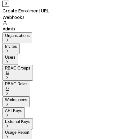
Create Enrollment URL
Webhooks

Admin
Organizations

Invites

Users

RBAC Groups


RBAC Roles


Workspaces

API Keys

External Keys

Usage Report
