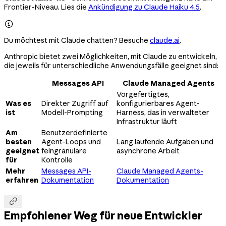
Frontier-Niveau. Lies die
Ankündigung zu Claude Haiku 4.5
.

Du möchtest mit Claude chatten? Besuche
claude.ai
.
Anthropic bietet zwei Möglichkeiten, mit Claude zu entwickeln,
die jeweils für unterschiedliche Anwendungsfälle geeignet sind:
Messages API
Claude Managed Agents
Vorgefertigtes,
Was es
Direkter Zugriff auf
konfigurierbares Agent-
ist
Modell-Prompting
Harness, das in verwalteter
Infrastruktur läuft
Am
Benutzerdefinierte
besten
Agent-Loops und
Lang laufende Aufgaben und
geeignet
feingranulare
asynchrone Arbeit
für
Kontrolle
Mehr
Messages API-
Claude Managed Agents-
erfahren
Dokumentation
Dokumentation

Empfohlener Weg für neue Entwickler