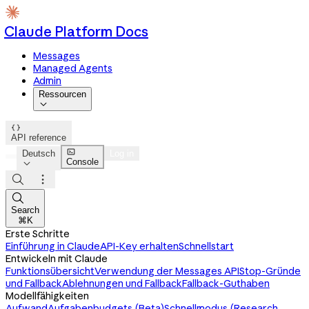
Claude Platform Docs
Messages
Managed Agents
Admin
Ressourcen


API reference

Deutsch
Log in
Console




Search
⌘K
Erste Schritte
Einführung in Claude
API-Key erhalten
Schnellstart
Entwickeln mit Claude
Funktionsübersicht
Verwendung der Messages API
Stop-Gründe
und Fallback
Ablehnungen und Fallback
Fallback-Guthaben
Modellfähigkeiten
Aufwand
Aufgabenbudgets (Beta)
Schnellmodus (Research