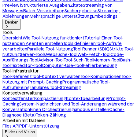
Preview)
Strukturierte Ausgaben
Zitate
Streaming von
Messages
Batch-Verarbeitung
Suchergebnisse
Streaming-
Ablehnungen
Mehrsprachige Unterstützung
Embeddings
Denken

Tools
Übersicht
Wie Tool-Nutzung funktioniert
Tutorial: Einen Tool-
nutzenden Agenten erstellen
Tools definieren
Tool-Aufrufe
verarbeiten
Parallele Tool-Nutzung
Tool Runner (SDK)
Strikte Tool-
Nutzung
Server-Tools
Websuche-Tool
Web-Fetch-Tool
Code-
Ausführungs-Tool
Advisor-Tool
Tool-Such-Tool
Memory-Tool
Bash-
Tool
Texteditor-Tool
Computer-Use-Tool
Fehlerbehebung
Tool-Infrastruktur
Tool-Referenz
Tool-Kontext verwalten
Tool-Kombinationen
Tool-
Nutzung mit Prompt-Caching
Programmatische Tool-
Aufrufe
Feingranulares Tool-Streaming
Kontextverwaltung
Kontextfenster
Kompaktierung
Kontextbearbeitung
Prompt-
Caching
System-Nachrichten und Tool-Änderungen während der
Konversation
Einen Orchestrierungsmodus erstellen
Cache-
Diagnose (Beta)
Token-Zählung
Arbeiten mit Dateien
Files API
PDF-Unterstützung
Bilder und Vision
