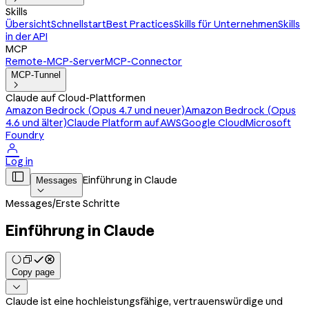
Skills
Übersicht
Schnellstart
Best Practices
Skills für Unternehmen
Skills
in der API
MCP
Remote-MCP-Server
MCP-Connector
MCP-Tunnel

Claude auf Cloud-Plattformen
Amazon Bedrock (Opus 4.7 und neuer)
Amazon Bedrock (Opus
4.6 und älter)
Claude Platform auf AWS
Google Cloud
Microsoft
Foundry

Log in

Einführung in Claude
Messages

Messages
/
Erste Schritte
Einführung in Claude
Copy page

Claude ist eine hochleistungsfähige, vertrauenswürdige und