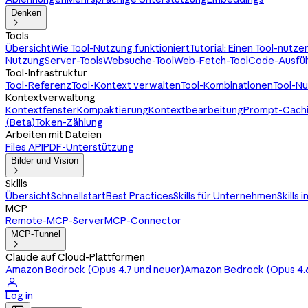
Denken

Tools
Übersicht
Wie Tool-Nutzung funktioniert
Tutorial: Einen Tool-nutz
Nutzung
Server-Tools
Websuche-Tool
Web-Fetch-Tool
Code-Ausfüh
Tool-Infrastruktur
Tool-Referenz
Tool-Kontext verwalten
Tool-Kombinationen
Tool-N
Kontextverwaltung
Kontextfenster
Kompaktierung
Kontextbearbeitung
Prompt-Cach
(Beta)
Token-Zählung
Arbeiten mit Dateien
Files API
PDF-Unterstützung
Bilder und Vision

Skills
Übersicht
Schnellstart
Best Practices
Skills für Unternehmen
Skills 
MCP
Remote-MCP-Server
MCP-Connector
MCP-Tunnel

Claude auf Cloud-Plattformen
Amazon Bedrock (Opus 4.7 und neuer)
Amazon Bedrock (Opus 4.6

Log in