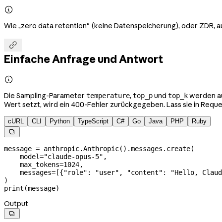

Wie „zero data retention" (keine Datenspeicherung), oder ZDR, a

Einfache Anfrage und Antwort

Die Sampling-Parameter
,
und
werden au
temperature
top_p
top_k
Wert setzt, wird ein 400-Fehler zurückgegeben. Lass sie in Req
cURL
CLI
Python
TypeScript
C#
Go
Java
PHP
Ruby

message 
=
 anthropic.Anthropic().messages.create(
    model
=
"claude-opus-5"
,
    max_tokens
=
1024
,
    messages
=
[{
"role"
: 
"user"
, 
"content"
: 
"Hello, Claud
)
print
(message)
Output
