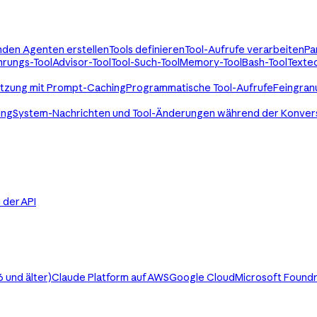
enden Agenten erstellen
Tools definieren
Tool-Aufrufe verarbeiten
Pa
rungs-Tool
Advisor-Tool
Tool-Such-Tool
Memory-Tool
Bash-Tool
Texted
utzung mit Prompt-Caching
Programmatische Tool-Aufrufe
Feingran
ing
System-Nachrichten und Tool-Änderungen während der Konver
in der API
 und älter)
Claude Platform auf AWS
Google Cloud
Microsoft Found