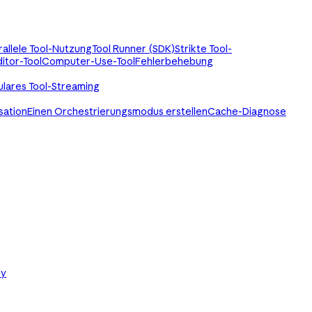
rallele Tool-Nutzung
Tool Runner (SDK)
Strikte Tool-
itor-Tool
Computer-Use-Tool
Fehlerbehebung
ulares Tool-Streaming
sation
Einen Orchestrierungsmodus erstellen
Cache-Diagnose
ry