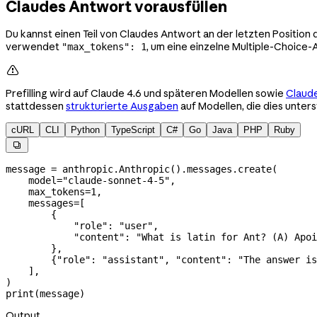
Claudes Antwort vorausfüllen
Du kannst einen Teil von Claudes Antwort an der letzten Position
verwendet
, um eine einzelne Multiple-Choice-
"max_tokens": 1

Prefilling wird auf Claude 4.6 und späteren Modellen sowie
Claud
stattdessen
strukturierte Ausgaben
auf Modellen, die dies unte
cURL
CLI
Python
TypeScript
C#
Go
Java
PHP
Ruby

message 
=
 anthropic.Anthropic().messages.create(
    model
=
"claude-sonnet-4-5"
,
    max_tokens
=
1
,
    messages
=
[
        {
            "role"
: 
"user"
,
            "content"
: 
"What is latin for Ant? (A) Apoi
        },
        {
"role"
: 
"assistant"
, 
"content"
: 
"The answer is
    ],
)
print
(message)
Output