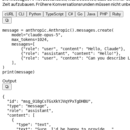
Zeit aufzubauen. Frühere Konversationsrunden müssen nicht unbe
cURL
CLI
Python
TypeScript
C#
Go
Java
PHP
Ruby

message 
=
 anthropic.Anthropic().messages.create(
    model
=
"claude-opus-5"
,
    max_tokens
=
1024
,
    messages
=
[
        {
"role"
: 
"user"
, 
"content"
: 
"Hello, Claude"
},
        {
"role"
: 
"assistant"
, 
"content"
: 
"Hello!"
},
        {
"role"
: 
"user"
, 
"content"
: 
"Can you describe L
    ],
)
print
(message)
Output

{
  "id"
: 
"msg_018gCsTGsXkYJVqYPxTgDHBU"
,
  "type"
: 
"message"
,
  "role"
: 
"assistant"
,
  "content"
: [
    {
      "type"
: 
"text"
,
      "text"
: 
"Sure, I'd be happy to provide..."