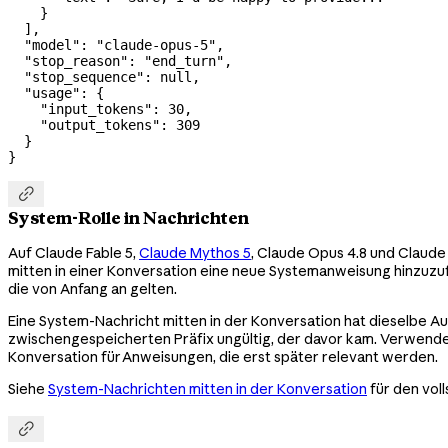
    }
  ],
  "model"
: 
"claude-opus-5"
,
  "stop_reason"
: 
"end_turn"
,
  "stop_sequence"
: 
null
,
  "usage"
: {
    "input_tokens"
: 
30
,
    "output_tokens"
: 
309
  }
}

System-Rolle in Nachrichten
Auf Claude Fable 5,
Claude Mythos 5
, Claude Opus 4.8 und Claude
mitten in einer Konversation eine neue Systemanweisung hinzuzu
die von Anfang an gelten.
Eine System-Nachricht mitten in der Konversation hat dieselbe Au
zwischengespeicherten Präfix ungültig, der davor kam. Verwend
Konversation für Anweisungen, die erst später relevant werden.
Siehe
System-Nachrichten mitten in der Konversation
für den voll
