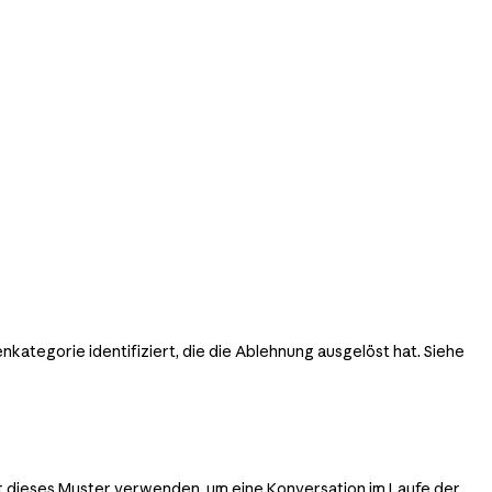
ienkategorie identifiziert, die die Ablehnung ausgelöst hat. Siehe
st dieses Muster verwenden, um eine Konversation im Laufe der