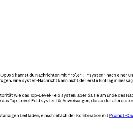
 Opus 5 kannst du Nachrichten mit
nach einer U
"role": "system"
fügen. Eine
-Nachricht kann nicht der erste Eintrag in
system
messag
torität wie das Top-Level-Feld
, aber da sie am Ende des Na
system
e das Top-Level-Feld
für Anweisungen, die ab der allererste
system
ständigen Leitfaden, einschließlich der Kombination mit
Prompt-Cac