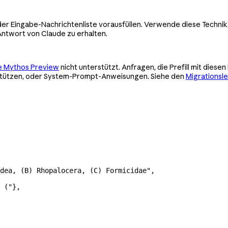
 der Eingabe-Nachrichtenliste vorausfüllen. Verwende diese Techni
Antwort von Claude zu erhalten.
e Mythos Preview
nicht unterstützt. Anfragen, die Prefill mit di
rstützen, oder System-Prompt-Anweisungen. Siehe den
Migrationsle
dea, (B) Rhopalocera, (C) Formicidae"
,
 ("
},