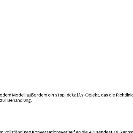
i jedem Modell außerdem ein
-Objekt, das die Richtlin
stop_details
 zur Behandlung.
en vollständigen Konversationsverlauf an die API sendest. Du kann