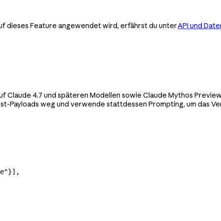
uf dieses Feature angewendet wird, erfährst du unter
API und Dat
f Claude 4.7 und späteren Modellen sowie Claude Mythos Preview n
uest-Payloads weg und verwende stattdessen Prompting, um das Ver
e"
}],