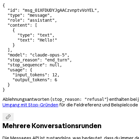
{
  "id"
: 
"msg_01XFDUDYJgAACzvnptvVoYEL"
,
  "type"
: 
"message"
,
  "role"
: 
"assistant"
,
  "content"
: [
    {
      "type"
: 
"text"
,
      "text"
: 
"Hello!"
    }
  ],
  "model"
: 
"claude-opus-5"
,
  "stop_reason"
: 
"end_turn"
,
  "stop_sequence"
: 
null
,
  "usage"
: {
    "input_tokens"
: 
12
,
    "output_tokens"
: 
6
  }
}
Ablehnungsantworten (
) enthalten be
stop_reason: "refusal"
Umgang mit Stop-Gründen
für die Feldreferenz und Beispielcode

Mehrere Konversationsrunden
Die Messages API ist zustandslos, was bedeutet, dass du immer d