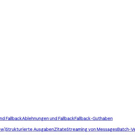
nd Fallback
Ablehnungen und Fallback
Fallback-Guthaben
ew)
Strukturierte Ausgaben
Zitate
Streaming von Messages
Batch-V