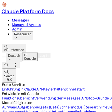
Claude Platform Docs
Messages
Managed Agents
Admin
Ressourcen


API reference

Deutsch
Log in
Console




Search
⌘K
Erste Schritte
Einführung in Claude
API-Key erhalten
Schnellstart
Entwickeln mit Claude
Funktionsübersicht
Verwendung der Messages API
Stop-Gründe u
Modellfähigkeiten
Aufwand
Aufgabenbudgets (Beta)
Schnellmodus (Research Previ
Ablehnungen
Mehrsprachige Unterstützung
Embeddings