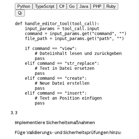
Python
TypeScript
C#
Go
Java
PHP
Ruby

def
 handle_editor_tool
(
tool_call
):
    input_params 
=
 tool_call.input
    command 
=
 input_params.get(
"command"
, 
""
)
    file_path 
=
 input_params.get(
"path"
, 
""
)
    if
 command 
==
 "view"
:
        # Dateiinhalt lesen und zurückgeben
        pass
    elif
 command 
==
 "str_replace"
:
        # Text in Datei ersetzen
        pass
    elif
 command 
==
 "create"
:
        # Neue Datei erstellen
        pass
    elif
 command 
==
 "insert"
:
        # Text an Position einfügen
        pass
3
Implementiere Sicherheitsmaßnahmen
Füge Validierungs- und Sicherheitsprüfungen hinzu: