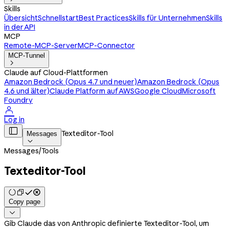
Skills
Übersicht
Schnellstart
Best Practices
Skills für Unternehmen
Skills
in der API
MCP
Remote-MCP-Server
MCP-Connector
MCP-Tunnel

Claude auf Cloud-Plattformen
Amazon Bedrock (Opus 4.7 und neuer)
Amazon Bedrock (Opus
4.6 und älter)
Claude Platform auf AWS
Google Cloud
Microsoft
Foundry

Log in

Texteditor-Tool
Messages

Messages
/
Tools
Texteditor-Tool
Copy page

Gib Claude das von Anthropic definierte Texteditor-Tool, um