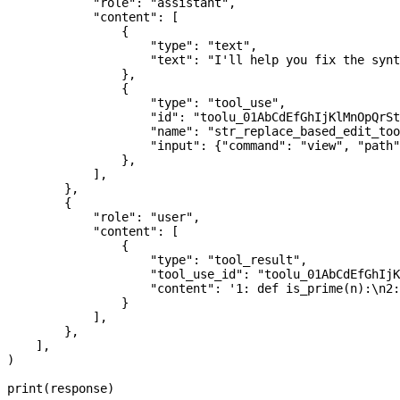
            "role"
: 
"assistant"
,
            "content"
: [
                {
                    "type"
: 
"text"
,
                    "text"
: 
"I'll help you fix the synt
                },
                {
                    "type"
: 
"tool_use"
,
                    "id"
: 
"toolu_01AbCdEfGhIjKlMnOpQrSt
                    "name"
: 
"str_replace_based_edit_too
                    "input"
: {
"command"
: 
"view"
, 
"path"
                },
            ],
        },
        {
            "role"
: 
"user"
,
            "content"
: [
                {
                    "type"
: 
"tool_result"
,
                    "tool_use_id"
: 
"toolu_01AbCdEfGhIjK
                    "content"
: 
'1: def is_prime(n):
\n
2:
                }
            ],
        },
    ],
)
print
(response)