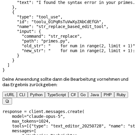
      "text"
: 
"I found the syntax error in your primes.
    },
    {
      "type"
: 
"tool_use"
,
      "id"
: 
"toolu_01PqRsTuVwXyZAbCdEfGh"
,
      "name"
: 
"str_replace_based_edit_tool"
,
      "input"
: {
        "command"
: 
"str_replace"
,
        "path"
: 
"primes.py"
,
        "old_str"
: 
"    for num in range(2, limit + 1)"
        "new_str"
: 
"    for num in range(2, limit + 1):
      }
    }
  ]
}
Deine Anwendung sollte dann die Bearbeitung vornehmen und
das Ergebnis zurückgeben:
cURL
CLI
Python
TypeScript
C#
Go
Java
PHP
Ruby

response 
=
 client.messages.create(
    model
=
"claude-opus-5"
,
    max_tokens
=
1024
,
    tools
=
[{
"type"
: 
"text_editor_20250728"
, 
"name"
: 
"st
    messages
=
[