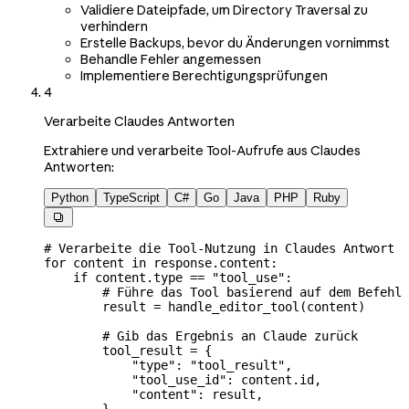
Validiere Dateipfade, um Directory Traversal zu
verhindern
Erstelle Backups, bevor du Änderungen vornimmst
Behandle Fehler angemessen
Implementiere Berechtigungsprüfungen
4
Verarbeite Claudes Antworten
Extrahiere und verarbeite Tool-Aufrufe aus Claudes
Antworten:
Python
TypeScript
C#
Go
Java
PHP
Ruby

# Verarbeite die Tool-Nutzung in Claudes Antwort
for
 content 
in
 response.content:
    if
 content.type 
==
 "tool_use"
:
        # Führe das Tool basierend auf dem Befehl 
        result 
=
 handle_editor_tool(content)
        # Gib das Ergebnis an Claude zurück
        tool_result 
=
 {
            "type"
: 
"tool_result"
,
            "tool_use_id"
: content.id,
            "content"
: result,