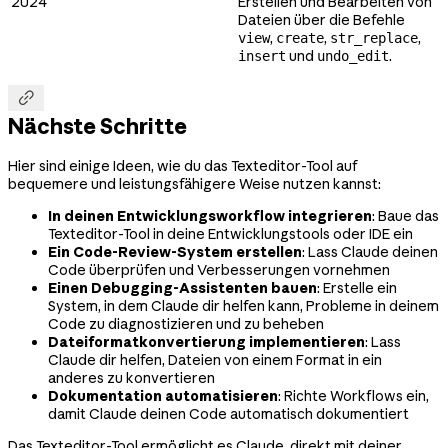
2024
Erstellen und Bearbeiten von
Dateien über die Befehle
,
,
,
view
create
str_replace
und
.
insert
undo_edit

Nächste Schritte
Hier sind einige Ideen, wie du das Texteditor-Tool auf
bequemere und leistungsfähigere Weise nutzen kannst:
In deinen Entwicklungsworkflow integrieren
: Baue das
Texteditor-Tool in deine Entwicklungstools oder IDE ein
Ein Code-Review-System erstellen
: Lass Claude deinen
Code überprüfen und Verbesserungen vornehmen
Einen Debugging-Assistenten bauen
: Erstelle ein
System, in dem Claude dir helfen kann, Probleme in deinem
Code zu diagnostizieren und zu beheben
Dateiformatkonvertierung implementieren
: Lass
Claude dir helfen, Dateien von einem Format in ein
anderes zu konvertieren
Dokumentation automatisieren
: Richte Workflows ein,
damit Claude deinen Code automatisch dokumentiert
Das Texteditor-Tool ermöglicht es Claude, direkt mit deiner