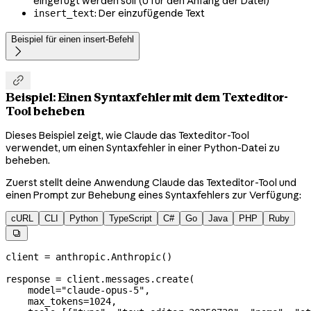
eingefügt werden soll (0 für den Anfang der Datei)
: Der einzufügende Text
insert_text
Beispiel für einen insert-Befehl


Beispiel: Einen Syntaxfehler mit dem Texteditor-
Tool beheben
Dieses Beispiel zeigt, wie Claude das Texteditor-Tool
verwendet, um einen Syntaxfehler in einer Python-Datei zu
beheben.
Zuerst stellt deine Anwendung Claude das Texteditor-Tool und
einen Prompt zur Behebung eines Syntaxfehlers zur Verfügung:
cURL
CLI
Python
TypeScript
C#
Go
Java
PHP
Ruby

client 
=
 anthropic.Anthropic()
response 
=
 client.messages.create(
    model
=
"claude-opus-5"
,
    max_tokens
=
1024
,