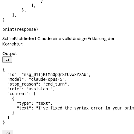
                }
            ],
        },
    ],
)
print
(response)
Schließlich liefert Claude eine vollständige Erklärung der
Korrektur:
Output

{
  "id"
: 
"msg_01IjKlMnOpQrStUvWxYzAb"
,
  "model"
: 
"claude-opus-5"
,
  "stop_reason"
: 
"end_turn"
,
  "role"
: 
"assistant"
,
  "content"
: [
    {
      "type"
: 
"text"
,
      "text"
: 
"I've fixed the syntax error in your prim
    }
  ]
}
