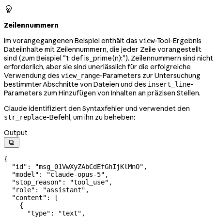

Zeilennummern
Im vorangegangenen Beispiel enthält das
-Tool-Ergebnis
view
Dateiinhalte mit Zeilennummern, die jeder Zeile vorangestellt
sind (zum Beispiel "1: def is_prime(n):"). Zeilennummern sind nicht
erforderlich, aber sie sind unerlässlich für die erfolgreiche
Verwendung des
-Parameters zur Untersuchung
view_range
bestimmter Abschnitte von Dateien und des
-
insert_line
Parameters zum Hinzufügen von Inhalten an präzisen Stellen.
Claude identifiziert den Syntaxfehler und verwendet den
-Befehl, um ihn zu beheben:
str_replace
Output

{
  "id"
: 
"msg_01VwXyZAbCdEfGhIjKlMnO"
,
  "model"
: 
"claude-opus-5"
,
  "stop_reason"
: 
"tool_use"
,
  "role"
: 
"assistant"
,
  "content"
: [
    {
      "type"
: 
"text"
,