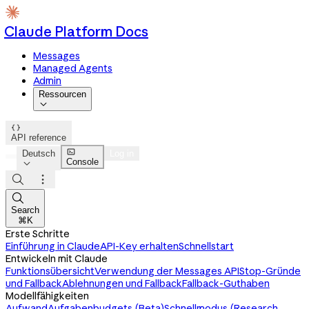
Claude Platform Docs
Messages
Managed Agents
Admin
Ressourcen


API reference

Deutsch
Log in
Console




Search
⌘K
Erste Schritte
Einführung in Claude
API-Key erhalten
Schnellstart
Entwickeln mit Claude
Funktionsübersicht
Verwendung der Messages API
Stop-Gründe
und Fallback
Ablehnungen und Fallback
Fallback-Guthaben
Modellfähigkeiten
Aufwand
Aufgabenbudgets (Beta)
Schnellmodus (Research