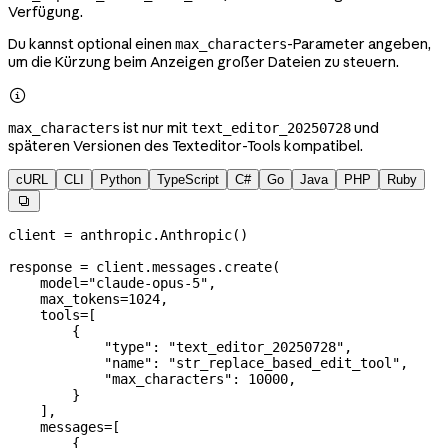
Verfügung.
Du kannst optional einen
-Parameter angeben,
max_characters
um die Kürzung beim Anzeigen großer Dateien zu steuern.

ist nur mit
und
max_characters
text_editor_20250728
späteren Versionen des Texteditor-Tools kompatibel.
cURL
CLI
Python
TypeScript
C#
Go
Java
PHP
Ruby

client 
=
 anthropic.Anthropic()
response 
=
 client.messages.create(
    model
=
"claude-opus-5"
,
    max_tokens
=
1024
,
    tools
=
[
        {
            "type"
: 
"text_editor_20250728"
,
            "name"
: 
"str_replace_based_edit_tool"
,
            "max_characters"
: 
10000
,
        }
    ],
    messages
=
[
        {