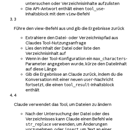
untersuchen oder Verzeichnisinhalte aufzulisten
Die API-Antwort enthält einen
-
tool_use
Inhaltsblock mit dem
-Befehl
view
3
Führe den view-Befehl aus und gib die Ergebnisse zurück
Extrahiere den Datei- oder Verzeichnispfad aus
Claudes Tool-Nutzungsanfrage
Lies den Inhalt der Datei oder liste den
Verzeichnisinhalt auf
Wenn in der Tool-Konfiguration ein
-
max_characters
Parameter angegeben wurde, kürze den Dateiinhalt
auf diese Länge
Gib die Ergebnisse an Claude zurück, indem du die
Konversation mit einer neuen
-Nachricht
user
fortsetzt, die einen
-Inhaltsblock
tool_result
enthält
4
Claude verwendet das Tool, um Dateien zu ändern
Nach der Untersuchung der Datei oder des
Verzeichnisses kann Claude einen Befehl wie
verwenden, um Änderungen
str_replace
vorzunehmen, oder
, um Text an einer
insert