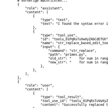
        # Vorherige Nachrichten...
        {
            "role"
: 
"assistant"
,
            "content"
: [
                {
                    "type"
: 
"text"
,
                    "text"
: 
"I found the syntax error i
                },
                {
                    "type"
: 
"tool_use"
,
                    "id"
: 
"toolu_01PqRsTuVwXyZAbCdEfGh"
                    "name"
: 
"str_replace_based_edit_too
                    "input"
: {
                        "command"
: 
"str_replace"
,
                        "path"
: 
"primes.py"
,
                        "old_str"
: 
"    for num in rang
                        "new_str"
: 
"    for num in rang
                    },
                },
            ],
        },
        {
            "role"
: 
"user"
,
            "content"
: [
                {
                    "type"
: 
"tool_result"
,
                    "tool_use_id"
: 
"toolu_01PqRsTuVwXyZ
                    "content"
: 
"Successfully replaced t