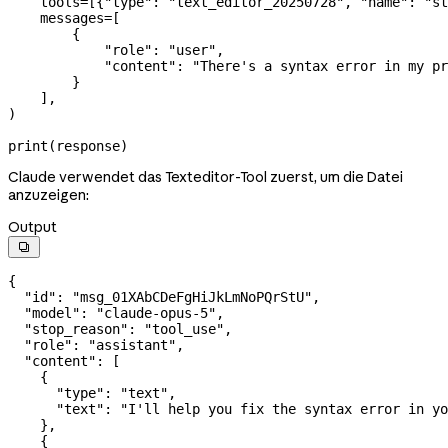
    tools
=
[{
"type"
: 
"text_editor_20250728"
, 
"name"
: 
"st
    messages
=
[
        {
            "role"
: 
"user"
,
            "content"
: 
"There's a syntax error in my pr
        }
    ],
)
print
(response)
Claude verwendet das Texteditor-Tool zuerst, um die Datei
anzuzeigen:
Output

{
  "id"
: 
"msg_01XAbCDeFgHiJkLmNoPQrStU"
,
  "model"
: 
"claude-opus-5"
,
  "stop_reason"
: 
"tool_use"
,
  "role"
: 
"assistant"
,
  "content"
: [
    {
      "type"
: 
"text"
,
      "text"
: 
"I'll help you fix the syntax error in yo
    },
    {