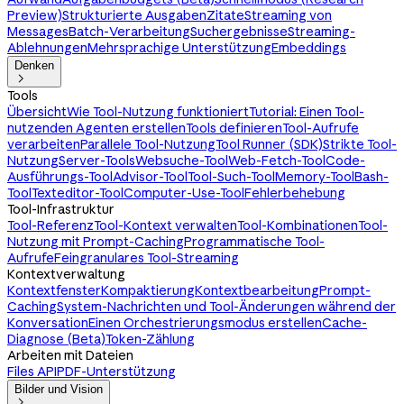
Preview)
Strukturierte Ausgaben
Zitate
Streaming von
Messages
Batch-Verarbeitung
Suchergebnisse
Streaming-
Ablehnungen
Mehrsprachige Unterstützung
Embeddings
Denken

Tools
Übersicht
Wie Tool-Nutzung funktioniert
Tutorial: Einen Tool-
nutzenden Agenten erstellen
Tools definieren
Tool-Aufrufe
verarbeiten
Parallele Tool-Nutzung
Tool Runner (SDK)
Strikte Tool-
Nutzung
Server-Tools
Websuche-Tool
Web-Fetch-Tool
Code-
Ausführungs-Tool
Advisor-Tool
Tool-Such-Tool
Memory-Tool
Bash-
Tool
Texteditor-Tool
Computer-Use-Tool
Fehlerbehebung
Tool-Infrastruktur
Tool-Referenz
Tool-Kontext verwalten
Tool-Kombinationen
Tool-
Nutzung mit Prompt-Caching
Programmatische Tool-
Aufrufe
Feingranulares Tool-Streaming
Kontextverwaltung
Kontextfenster
Kompaktierung
Kontextbearbeitung
Prompt-
Caching
System-Nachrichten und Tool-Änderungen während der
Konversation
Einen Orchestrierungsmodus erstellen
Cache-
Diagnose (Beta)
Token-Zählung
Arbeiten mit Dateien
Files API
PDF-Unterstützung
Bilder und Vision
