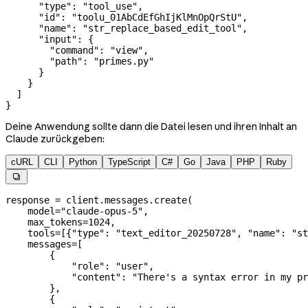
      "type"
: 
"tool_use"
,
      "id"
: 
"toolu_01AbCdEfGhIjKlMnOpQrStU"
,
      "name"
: 
"str_replace_based_edit_tool"
,
      "input"
: {
        "command"
: 
"view"
,
        "path"
: 
"primes.py"
      }
    }
  ]
}
Deine Anwendung sollte dann die Datei lesen und ihren Inhalt an
Claude zurückgeben:
cURL
CLI
Python
TypeScript
C#
Go
Java
PHP
Ruby

response 
=
 client.messages.create(
    model
=
"claude-opus-5"
,
    max_tokens
=
1024
,
    tools
=
[{
"type"
: 
"text_editor_20250728"
, 
"name"
: 
"st
    messages
=
[
        {
            "role"
: 
"user"
,
            "content"
: 
"There's a syntax error in my pr
        },
        {