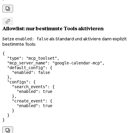


Allowlist: nur bestimmte Tools aktivieren
Setze
als Standard und aktiviere dann explizit
enabled: false
bestimmte Tools:
{
  "type"
: 
"mcp_toolset"
,
  "mcp_server_name"
: 
"google-calendar-mcp"
,
  "default_config"
: {
    "enabled"
: 
false
  },
  "configs"
: {
    "search_events"
: {
      "enabled"
: 
true
    },
    "create_event"
: {
      "enabled"
: 
true
    }
  }
}
