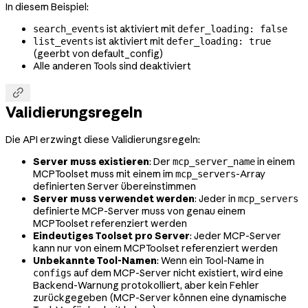
In diesem Beispiel:
ist aktiviert mit
search_events
defer_loading: false
ist aktiviert mit
list_events
defer_loading: true
(geerbt von default_config)
Alle anderen Tools sind deaktiviert

Validierungsregeln
Die API erzwingt diese Validierungsregeln:
Server muss existieren
: Der
in einem
mcp_server_name
MCPToolset muss mit einem im
-Array
mcp_servers
definierten Server übereinstimmen
Server muss verwendet werden
: Jeder in
mcp_servers
definierte MCP-Server muss von genau einem
MCPToolset referenziert werden
Eindeutiges Toolset pro Server
: Jeder MCP-Server
kann nur von einem MCPToolset referenziert werden
Unbekannte Tool-Namen
: Wenn ein Tool-Name in
auf dem MCP-Server nicht existiert, wird eine
configs
Backend-Warnung protokolliert, aber kein Fehler
zurückgegeben (MCP-Server können eine dynamische