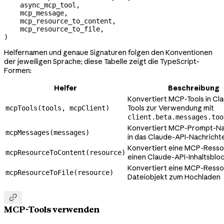
    async_mcp_tool,
    mcp_message,
    mcp_resource_to_content,
    mcp_resource_to_file,
)
Helfernamen und genaue Signaturen folgen den Konventionen
der jeweiligen Sprache; diese Tabelle zeigt die TypeScript-
Formen:
Helfer
Beschreibung
Konvertiert MCP-Tools in Cl
Tools zur Verwendung mit
mcpTools(tools, mcpClient)
client.beta.messages.too
Konvertiert MCP-Prompt-Na
mcpMessages(messages)
in das Claude-API-Nachrich
Konvertiert eine MCP-Resso
mcpResourceToContent(resource)
einen Claude-API-Inhaltsblo
Konvertiert eine MCP-Ressou
mcpResourceToFile(resource)
Dateiobjekt zum Hochladen

MCP-Tools verwenden