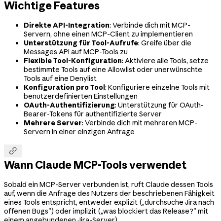
Wichtige Features
Direkte API-Integration
: Verbinde dich mit MCP-
Servern, ohne einen MCP-Client zu implementieren
Unterstützung für Tool-Aufrufe
: Greife über die
Messages API auf MCP-Tools zu
Flexible Tool-Konfiguration
: Aktiviere alle Tools, setze
bestimmte Tools auf eine Allowlist oder unerwünschte
Tools auf eine Denylist
Konfiguration pro Tool
: Konfiguriere einzelne Tools mit
benutzerdefinierten Einstellungen
OAuth-Authentifizierung
: Unterstützung für OAuth-
Bearer-Tokens für authentifizierte Server
Mehrere Server
: Verbinde dich mit mehreren MCP-
Servern in einer einzigen Anfrage

Wann Claude MCP-Tools verwendet
Sobald ein MCP-Server verbunden ist, ruft Claude dessen Tools
auf, wenn die Anfrage des Nutzers der beschriebenen Fähigkeit
eines Tools entspricht, entweder explizit („durchsuche Jira nach
offenen Bugs") oder implizit („was blockiert das Release?" mit
einem angebundenen Jira-Server).