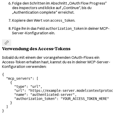
Folge den Schritten im Abschnitt „OAuth Flow Progress"
des Inspectors und klicke auf „Continue", bis du
„Authentication complete" erreichst.
Kopiere den Wert von
.
access_token
Füge ihn in das Feld
in deiner MCP-
authorization_token
Server-Konfiguration ein.

Verwendung des Access-Tokens
Sobald du mit einem der vorangehenden OAuth-Flows ein
Access-Token erhalten hast, kannst du es in deiner MCP-Server-
Konfiguration verwenden:
{
  "mcp_servers"
: [
    {
      "type"
: 
"url"
,
      "url"
: 
"https://example-server.modelcontextprotoc
      "name"
: 
"authenticated-server"
,
      "authorization_token"
: 
"YOUR_ACCESS_TOKEN_HERE"
    }
  ]
}