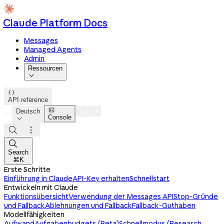
Claude Platform Docs
Messages
Managed Agents
Admin
Ressourcen


API reference

Deutsch
Log in
Console




Search
⌘K
Erste Schritte
Einführung in Claude
API-Key erhalten
Schnellstart
Entwickeln mit Claude
Funktionsübersicht
Verwendung der Messages API
Stop-Gründe
und Fallback
Ablehnungen und Fallback
Fallback-Guthaben
Modellfähigkeiten
Aufwand
Aufgabenbudgets (Beta)
Schnellmodus (Research