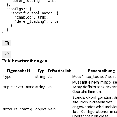
    "defer_loading"
: 
false
  },
  "configs"
: {
    "specific_tool_name"
: {
      "enabled"
: 
true
,
      "defer_loading"
: 
true
    }
  }
}


Feldbeschreibungen
Eigenschaft
Typ
Erforderlich
Beschreibung
string
Ja
Muss "mcp_toolset" sein.
type
Muss mit einem im
mcp_se
string
Ja
Array definierten Serve
mcp_server_name
übereinstimmen.
Standardkonfiguration, di
alle Tools in diesem Set
angewendet wird. Individ
object
Nein
default_config
Tool-Konfigurationen in
c
überschreiben diese