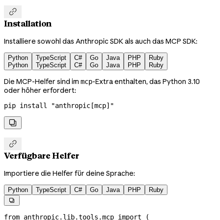

Installation
Installiere sowohl das Anthropic SDK als auch das MCP SDK:
Python
TypeScript
C#
Go
Java
PHP
Ruby
Python
TypeScript
C#
Go
Java
PHP
Ruby
Die MCP-Helfer sind im
-Extra enthalten, das Python 3.10
mcp
oder höher erfordert:
pip
 install
 "anthropic[mcp]"


Verfügbare Helfer
Importiere die Helfer für deine Sprache:
Python
TypeScript
C#
Go
Java
PHP
Ruby

from
 anthropic.lib.tools.mcp 
import
 (