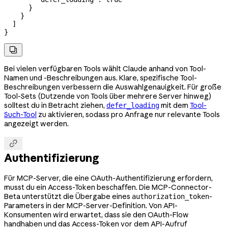
      }
    }
  ]
}

Bei vielen verfügbaren Tools wählt Claude anhand von Tool-
Namen und -Beschreibungen aus. Klare, spezifische Tool-
Beschreibungen verbessern die Auswahlgenauigkeit. Für große
Tool-Sets (Dutzende von Tools über mehrere Server hinweg)
solltest du in Betracht ziehen,
mit dem
Tool-
defer_loading
Such-Tool
zu aktivieren, sodass pro Anfrage nur relevante Tools
angezeigt werden.

Authentifizierung
Für MCP-Server, die eine OAuth-Authentifizierung erfordern,
musst du ein Access-Token beschaffen. Die MCP-Connector-
Beta unterstützt die Übergabe eines
-
authorization_token
Parameters in der MCP-Server-Definition. Von API-
Konsumenten wird erwartet, dass sie den OAuth-Flow
handhaben und das Access-Token vor dem API-Aufruf