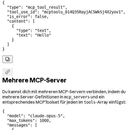
{
  "type"
: 
"mcp_tool_result"
,
  "tool_use_id"
: 
"mcptoolu_014Q35RayjACSWkSj4X2yov1"
,
  "is_error"
: 
false
,
  "content"
: [
    {
      "type"
: 
"text"
,
      "text"
: 
"Hello"
    }
  ]
}


Mehrere MCP-Server
Du kannst dich mit mehreren MCP-Servern verbinden, indem du
mehrere Server-Definitionen in
und ein
mcp_servers
entsprechendes MCPToolset für jeden im
-Array einfügst:
tools
{
  "model"
: 
"claude-opus-5"
,
  "max_tokens"
: 
1000
,
  "messages"
: [
    {