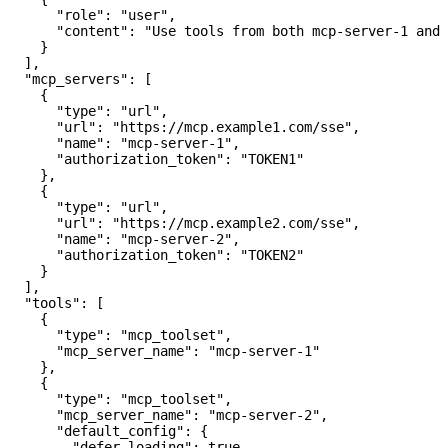
      "role"
: 
"user"
,
      "content"
: 
"Use tools from both mcp-server-1 and 
    }
  ],
  "mcp_servers"
: [
    {
      "type"
: 
"url"
,
      "url"
: 
"https://mcp.example1.com/sse"
,
      "name"
: 
"mcp-server-1"
,
      "authorization_token"
: 
"TOKEN1"
    },
    {
      "type"
: 
"url"
,
      "url"
: 
"https://mcp.example2.com/sse"
,
      "name"
: 
"mcp-server-2"
,
      "authorization_token"
: 
"TOKEN2"
    }
  ],
  "tools"
: [
    {
      "type"
: 
"mcp_toolset"
,
      "mcp_server_name"
: 
"mcp-server-1"
    },
    {
      "type"
: 
"mcp_toolset"
,
      "mcp_server_name"
: 
"mcp-server-2"
,
      "default_config"
: {
        "defer_loading"
: 
true