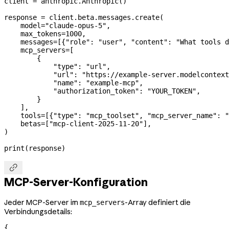
client 
=
 anthropic.Anthropic()
response 
=
 client.beta.messages.create(
    model
=
"claude-opus-5"
,
    max_tokens
=
1000
,
    messages
=
[{
"role"
: 
"user"
, 
"content"
: 
"What tools d
    mcp_servers
=
[
        {
            "type"
: 
"url"
,
            "url"
: 
"https://example-server.modelcontext
            "name"
: 
"example-mcp"
,
            "authorization_token"
: 
"YOUR_TOKEN"
,
        }
    ],
    tools
=
[{
"type"
: 
"mcp_toolset"
, 
"mcp_server_name"
: 
"
    betas
=
[
"mcp-client-2025-11-20"
],
)
print
(response)

MCP-Server-Konfiguration
Jeder MCP-Server im
-Array definiert die
mcp_servers
Verbindungsdetails:
{