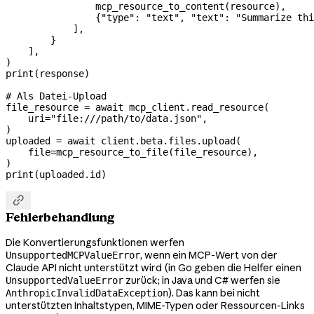
                mcp_resource_to_content(resource),
                {
"type"
: 
"text"
, 
"text"
: 
"Summarize thi
            ],
        }
    ],
)
print
(response)
# Als Datei-Upload
file_resource 
=
 await
 mcp_client.read_resource(
    uri
=
"file:///path/to/data.json"
,
)
uploaded 
=
 await
 client.beta.files.upload(
    file
=
mcp_resource_to_file(file_resource),
)
print
(uploaded.id)

Fehlerbehandlung
Die Konvertierungsfunktionen werfen
, wenn ein MCP-Wert von der
UnsupportedMCPValueError
Claude API nicht unterstützt wird (in Go geben die Helfer einen
zurück; in Java und C# werfen sie
UnsupportedValueError
). Das kann bei nicht
AnthropicInvalidDataException
unterstützten Inhaltstypen, MIME-Typen oder Ressourcen-Links