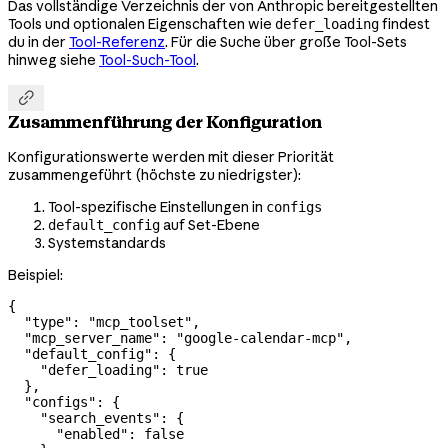
Das vollständige Verzeichnis der von Anthropic bereitgestellten
Tools und optionalen Eigenschaften wie
findest
defer_loading
du in der
Tool-Referenz
. Für die Suche über große Tool-Sets
hinweg siehe
Tool-Such-Tool
.

Zusammenführung der Konfiguration
Konfigurationswerte werden mit dieser Priorität
zusammengeführt (höchste zu niedrigster):
Tool-spezifische Einstellungen in
configs
auf Set-Ebene
default_config
Systemstandards
Beispiel:
{
  "type"
: 
"mcp_toolset"
,
  "mcp_server_name"
: 
"google-calendar-mcp"
,
  "default_config"
: {
    "defer_loading"
: 
true
  },
  "configs"
: {
    "search_events"
: {
      "enabled"
: 
false