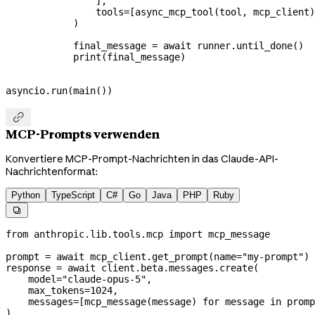
                ],
                tools
=
[async_mcp_tool(tool, mcp_client)
            )
            final_message 
=
 await
 runner.until_done()
            print
(final_message)
asyncio.run(main())

MCP-Prompts verwenden
Konvertiere MCP-Prompt-Nachrichten in das Claude-API-
Nachrichtenformat:
Python
TypeScript
C#
Go
Java
PHP
Ruby

from
 anthropic.lib.tools.mcp 
import
 mcp_message
prompt 
=
 await
 mcp_client.get_prompt(
name
=
"my-prompt"
)
response 
=
 await
 client.beta.messages.create(
    model
=
"claude-opus-5"
,
    max_tokens
=
1024
,
    messages
=
[mcp_message(message) 
for
 message 
in
 promp
)