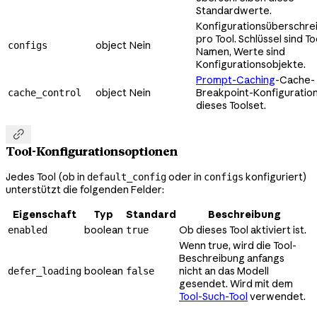
Standardwerte.
Konfigurationsüberschre
pro Tool. Schlüssel sind To
object
Nein
configs
Namen, Werte sind
Konfigurationsobjekte.
Prompt-Caching
-Cache-
object
Nein
Breakpoint-Konfiguration
cache_control
dieses Toolset.

Tool-Konfigurationsoptionen
Jedes Tool (ob in
oder in
konfiguriert)
default_config
configs
unterstützt die folgenden Felder:
Eigenschaft
Typ
Standard
Beschreibung
boolean
Ob dieses Tool aktiviert ist.
enabled
true
Wenn true, wird die Tool-
Beschreibung anfangs
boolean
nicht an das Modell
defer_loading
false
gesendet. Wird mit dem
Tool-Such-Tool
verwendet.