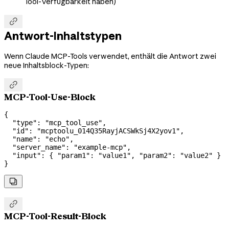
Tool-Verfügbarkeit haben)

Antwort-Inhaltstypen
Wenn Claude MCP-Tools verwendet, enthält die Antwort zwei
neue Inhaltsblock-Typen:

MCP-Tool-Use-Block
{
  "type"
: 
"mcp_tool_use"
,
  "id"
: 
"mcptoolu_014Q35RayjACSWkSj4X2yov1"
,
  "name"
: 
"echo"
,
  "server_name"
: 
"example-mcp"
,
  "input"
: { 
"param1"
: 
"value1"
, 
"param2"
: 
"value2"
 }
}


MCP-Tool-Result-Block