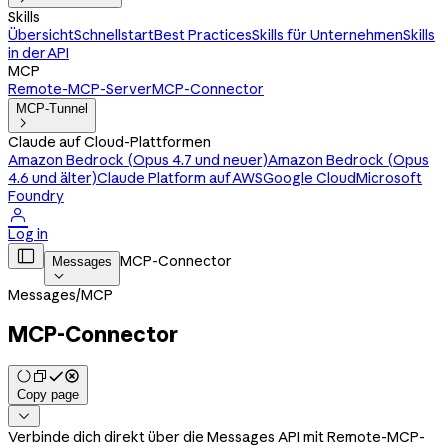
Skills
Übersicht
Schnellstart
Best Practices
Skills für Unternehmen
Skills
in der API
MCP
Remote-MCP-Server
MCP-Connector
MCP-Tunnel

Claude auf Cloud-Plattformen
Amazon Bedrock (Opus 4.7 und neuer)
Amazon Bedrock (Opus
4.6 und älter)
Claude Platform auf AWS
Google Cloud
Microsoft
Foundry

Log in

MCP-Connector
Messages

Messages
/
MCP
MCP-Connector
Copy page

Verbinde dich direkt über die Messages API mit Remote-MCP-