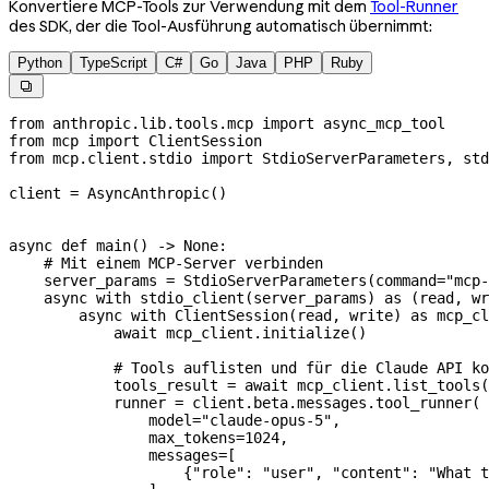
Konvertiere MCP-Tools zur Verwendung mit dem
Tool-Runner
des SDK, der die Tool-Ausführung automatisch übernimmt:
Python
TypeScript
C#
Go
Java
PHP
Ruby

from
 anthropic.lib.tools.mcp 
import
 async_mcp_tool
from
 mcp 
import
 ClientSession
from
 mcp.client.stdio 
import
 StdioServerParameters, std
client 
=
 AsyncAnthropic()
async
 def
 main
() -> 
None
:
    # Mit einem MCP-Server verbinden
    server_params 
=
 StdioServerParameters(
command
=
"mcp-
    async
 with
 stdio_client(server_params) 
as
 (read, wr
        async
 with
 ClientSession(read, write) 
as
 mcp_cl
            await
 mcp_client.initialize()
            # Tools auflisten und für die Claude API ko
            tools_result 
=
 await
 mcp_client.list_tools(
            runner 
=
 client.beta.messages.tool_runner(
                model
=
"claude-opus-5"
,
                max_tokens
=
1024
,
                messages
=
[
                    {
"role"
: 
"user"
, 
"content"
: 
"What t