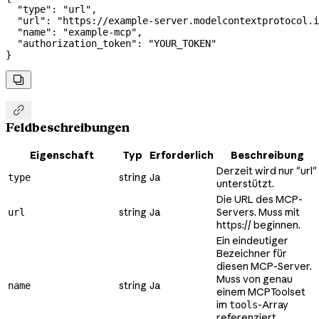
  "type"
: 
"url"
,
  "url"
: 
"https://example-server.modelcontextprotocol.i
  "name"
: 
"example-mcp"
,
  "authorization_token"
: 
"YOUR_TOKEN"
}


Feldbeschreibungen
Eigenschaft
Typ
Erforderlich
Beschreibung
Derzeit wird nur "url"
string
Ja
type
unterstützt.
Die URL des MCP-
string
Ja
Servers. Muss mit
url
https:// beginnen.
Ein eindeutiger
Bezeichner für
diesen MCP-Server.
Muss von genau
string
Ja
name
einem MCPToolset
im
-Array
tools
referenziert