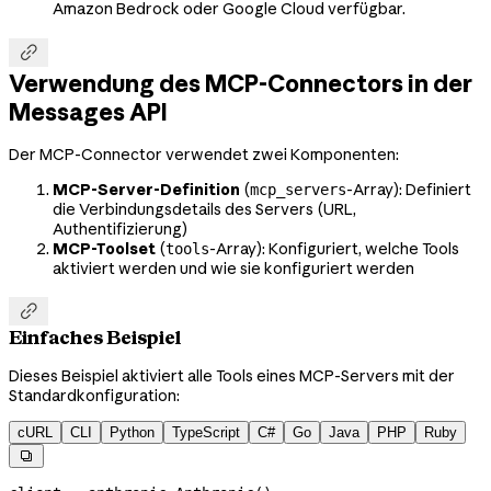
Amazon Bedrock oder Google Cloud verfügbar.

Verwendung des MCP-Connectors in der
Messages API
Der MCP-Connector verwendet zwei Komponenten:
MCP-Server-Definition
(
-Array): Definiert
mcp_servers
die Verbindungsdetails des Servers (URL,
Authentifizierung)
MCP-Toolset
(
-Array): Konfiguriert, welche Tools
tools
aktiviert werden und wie sie konfiguriert werden

Einfaches Beispiel
Dieses Beispiel aktiviert alle Tools eines MCP-Servers mit der
Standardkonfiguration:
cURL
CLI
Python
TypeScript
C#
Go
Java
PHP
Ruby
