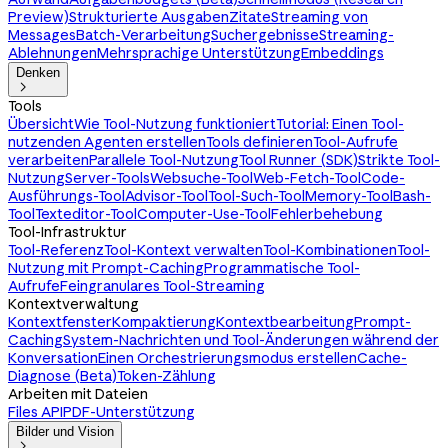
Preview)
Strukturierte Ausgaben
Zitate
Streaming von
Messages
Batch-Verarbeitung
Suchergebnisse
Streaming-
Ablehnungen
Mehrsprachige Unterstützung
Embeddings
Denken

Tools
Übersicht
Wie Tool-Nutzung funktioniert
Tutorial: Einen Tool-
nutzenden Agenten erstellen
Tools definieren
Tool-Aufrufe
verarbeiten
Parallele Tool-Nutzung
Tool Runner (SDK)
Strikte Tool-
Nutzung
Server-Tools
Websuche-Tool
Web-Fetch-Tool
Code-
Ausführungs-Tool
Advisor-Tool
Tool-Such-Tool
Memory-Tool
Bash-
Tool
Texteditor-Tool
Computer-Use-Tool
Fehlerbehebung
Tool-Infrastruktur
Tool-Referenz
Tool-Kontext verwalten
Tool-Kombinationen
Tool-
Nutzung mit Prompt-Caching
Programmatische Tool-
Aufrufe
Feingranulares Tool-Streaming
Kontextverwaltung
Kontextfenster
Kompaktierung
Kontextbearbeitung
Prompt-
Caching
System-Nachrichten und Tool-Änderungen während der
Konversation
Einen Orchestrierungsmodus erstellen
Cache-
Diagnose (Beta)
Token-Zählung
Arbeiten mit Dateien
Files API
PDF-Unterstützung
Bilder und Vision
