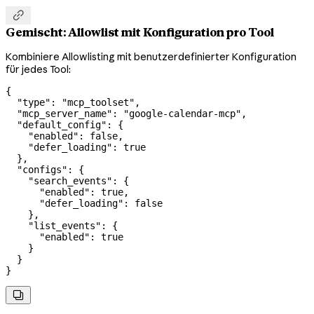

Gemischt: Allowlist mit Konfiguration pro Tool
Kombiniere Allowlisting mit benutzerdefinierter Konfiguration
für jedes Tool:
{
  "type"
: 
"mcp_toolset"
,
  "mcp_server_name"
: 
"google-calendar-mcp"
,
  "default_config"
: {
    "enabled"
: 
false
,
    "defer_loading"
: 
true
  },
  "configs"
: {
    "search_events"
: {
      "enabled"
: 
true
,
      "defer_loading"
: 
false
    },
    "list_events"
: {
      "enabled"
: 
true
    }
  }
}
