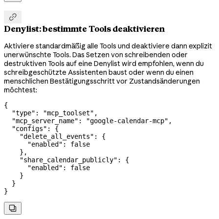

Denylist: bestimmte Tools deaktivieren
Aktiviere standardmäßig alle Tools und deaktiviere dann explizit
unerwünschte Tools. Das Setzen von schreibenden oder
destruktiven Tools auf eine Denylist wird empfohlen, wenn du
schreibgeschützte Assistenten baust oder wenn du einen
menschlichen Bestätigungsschritt vor Zustandsänderungen
möchtest:
{
  "type"
: 
"mcp_toolset"
,
  "mcp_server_name"
: 
"google-calendar-mcp"
,
  "configs"
: {
    "delete_all_events"
: {
      "enabled"
: 
false
    },
    "share_calendar_publicly"
: {
      "enabled"
: 
false
    }
  }
}
