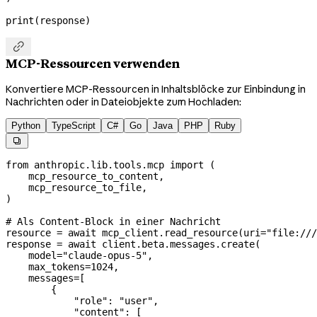
print
(response)

MCP-Ressourcen verwenden
Konvertiere MCP-Ressourcen in Inhaltsblöcke zur Einbindung in
Nachrichten oder in Dateiobjekte zum Hochladen:
Python
TypeScript
C#
Go
Java
PHP
Ruby

from
 anthropic.lib.tools.mcp 
import
 (
    mcp_resource_to_content,
    mcp_resource_to_file,
)
# Als Content-Block in einer Nachricht
resource 
=
 await
 mcp_client.read_resource(
uri
=
"file:///
response 
=
 await
 client.beta.messages.create(
    model
=
"claude-opus-5"
,
    max_tokens
=
1024
,
    messages
=
[
        {
            "role"
: 
"user"
,
            "content"
: [