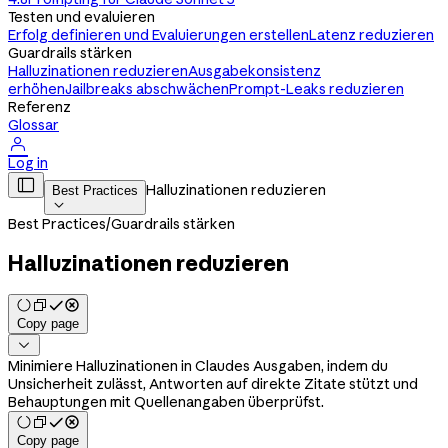
Testen und evaluieren
Erfolg definieren und Evaluierungen erstellen
Latenz reduzieren
Guardrails stärken
Halluzinationen reduzieren
Ausgabekonsistenz
erhöhen
Jailbreaks abschwächen
Prompt-Leaks reduzieren
Referenz
Glossar

Log in

Halluzinationen reduzieren
Best Practices

Best Practices
/
Guardrails stärken
Halluzinationen reduzieren
Copy page

Minimiere Halluzinationen in Claudes Ausgaben, indem du
Unsicherheit zulässt, Antworten auf direkte Zitate stützt und
Behauptungen mit Quellenangaben überprüfst.
Copy page