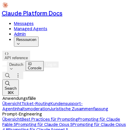
Claude Platform Docs
Messages
Managed Agents
Admin
Ressourcen


API reference

Deutsch
Log in
Console




Search
⌘K
Anwendungsfälle
Übersicht
Ticket-Routing
Kundensupport-
Agent
Inhaltsmoderation
Juristische Zusammenfassung
Prompt-Engineering
Übersicht
Best Practices für Prompting
Prompting für Claude
Fable 5
Prompting für Claude Opus 5
Prompting für Claude Opus
4.8
Prompting für Claude Sonnet 5