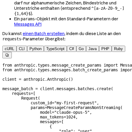
darf nur alphanumerische Zeichen, Bindestriche und
Unterstriche enthalten (entsprechend
^[a-zA-Z0-9_-]
).
{1,64}$
Ein
-Objekt mit den Standard-Parametern der
params
Messages API
Du kannst
einen Batch erstellen
, indem du diese Liste an den
-Parameter übergibst:
requests
cURL
CLI
Python
TypeScript
C#
Go
Java
PHP
Ruby

from
 anthropic.types.message_create_params 
import
 Messa
from
 anthropic.types.messages.batch_create_params 
impor
client 
=
 anthropic.Anthropic()
message_batch 
=
 client.messages.batches.create(
    requests
=
[
        Request(
            custom_id
=
"my-first-request"
,
            params
=
MessageCreateParamsNonStreaming(
                model
=
"claude-opus-5"
,
                max_tokens
=
1024
,
                messages
=
[
                    {
                        "role"
: 
"user"
,