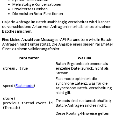
Mehrstufige Konversationen
Erweitertes Denken
Die meisten Beta-Funktionen
Da jede Anfrage im Batch unabhängig verarbeitet wird, kannst
du verschiedene Arten von Anfragen innerhalb eines einzelnen
Batches mischen.
Eine kleine Anzahl von Messages-API-Parametern wird in Batch-
Anfragen
nicht
unterstützt. Die Angabe eines dieser Parameter
führt zu einem Validierungsfehler:
Parameter
Warum
Batch-Ergebnisse kommen als
einzelne Datei zurück, nicht als
stream: true
Stream.
Fast mode optimiert die
synchrone Latenz, was für die
(
Fast mode
)
speed
asynchrone Batch-Verarbeitung
nicht gilt.
/
store
Threads sind zustandsbehaftet;
previous_thread_event_id
Batch-Anfragen sind es nicht.
(Threads)
Diese Routing-Hinweise gelten