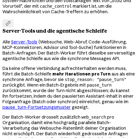
System-Nachrichten und den vollständigen Text von „Stolz und
Vorurteil", der mit
markiert ist, um die
cache_control
Wahrscheinlichkeit von Cache-Treffern zu erhöhen.

Server-Tools und die agentische Schleife
Alle
Server-Tools
(Websuche, Web-Abruf, Code-Ausführung,
MCP-Konnektoren, Advisor und Tool-Suche) funktionieren in
Batch-Anfragen. Der Batch-Worker führt dieselbe serverseitige
agentische Schleife aus wie die synchrone Messages API.
Da keine offene Verbindung aufrechterhalten werden muss,
führt die Batch-Schleife
mehr Iterationen pro Turn
aus als eine
synchrone Anfrage, bevor sie
stop_reason: "pause_turn"
zurückgibt. Wenn ein Batch-Ergebnis mit
pause_turn
zurückkommt, wurde der Turn nicht abgeschlossen; du kannst
ihn fortsetzen, indem du den pausierten Assistant-Inhalt in einer
Folgeanfrage (Batch oder synchron) einreichst, genau wie im
pause_turn-Fortsetzungsmuster
gezeigt.
Der Batch-Worker drosselt zusätzlich
pro
web_search
Organisation, damit eine hochgradig parallele Batch-
Verarbeitung das Websuche-Ratenlimit deiner Organisation
nicht erschöpft. Der Batch wiederholt gedrosselte Anfragen