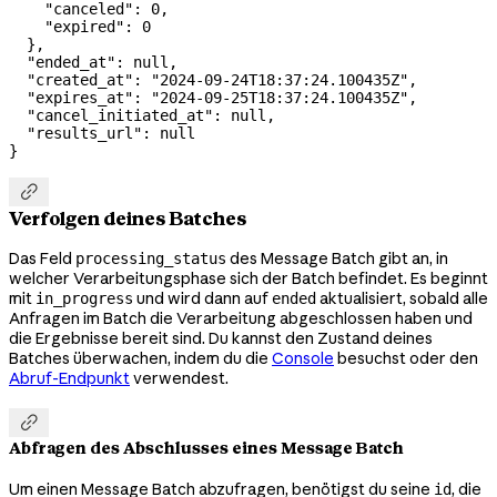
    "canceled"
: 
0
,
    "expired"
: 
0
  },
  "ended_at"
: 
null
,
  "created_at"
: 
"2024-09-24T18:37:24.100435Z"
,
  "expires_at"
: 
"2024-09-25T18:37:24.100435Z"
,
  "cancel_initiated_at"
: 
null
,
  "results_url"
: 
null
}

Verfolgen deines Batches
Das Feld
des Message Batch gibt an, in
processing_status
welcher Verarbeitungsphase sich der Batch befindet. Es beginnt
mit
und wird dann auf
aktualisiert, sobald alle
in_progress
ended
Anfragen im Batch die Verarbeitung abgeschlossen haben und
die Ergebnisse bereit sind. Du kannst den Zustand deines
Batches überwachen, indem du die
Console
besuchst oder den
Abruf-Endpunkt
verwendest.

Abfragen des Abschlusses eines Message Batch
Um einen Message Batch abzufragen, benötigst du seine
, die
id