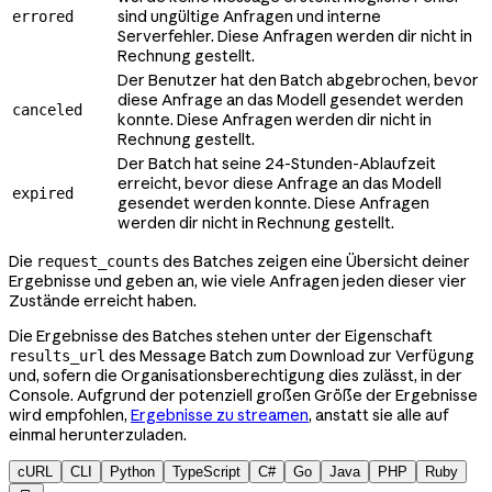
sind ungültige Anfragen und interne
errored
Serverfehler. Diese Anfragen werden dir nicht in
Rechnung gestellt.
Der Benutzer hat den Batch abgebrochen, bevor
diese Anfrage an das Modell gesendet werden
canceled
konnte. Diese Anfragen werden dir nicht in
Rechnung gestellt.
Der Batch hat seine 24-Stunden-Ablaufzeit
erreicht, bevor diese Anfrage an das Modell
expired
gesendet werden konnte. Diese Anfragen
werden dir nicht in Rechnung gestellt.
Die
des Batches zeigen eine Übersicht deiner
request_counts
Ergebnisse und geben an, wie viele Anfragen jeden dieser vier
Zustände erreicht haben.
Die Ergebnisse des Batches stehen unter der Eigenschaft
des Message Batch zum Download zur Verfügung
results_url
und, sofern die Organisationsberechtigung dies zulässt, in der
Console. Aufgrund der potenziell großen Größe der Ergebnisse
wird empfohlen,
Ergebnisse zu streamen
, anstatt sie alle auf
einmal herunterzuladen.
cURL
CLI
Python
TypeScript
C#
Go
Java
PHP
Ruby