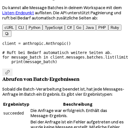
Du kannst alle Message Batches in deinem Workspace mit dem
Listen-Endpunkt
auflisten. Die API unterstützt Paginierung und
ruft bei Bedarf automatisch zusätzliche Seiten ab:
cURL
CLI
Python
TypeScript
C#
Go
Java
PHP
Ruby

client 
=
 anthropic.Anthropic()
# Ruft bei Bedarf automatisch weitere Seiten ab.
for
 message_batch 
in
 client.messages.batches.list(
limit
    print
(message_batch)

Abrufen von Batch-Ergebnissen
Sobald die Batch-Verarbeitung beendet ist, hat jede Messages-
Anfrage im Batch ein Ergebnis. Es gibt vier Ergebnistypen:
Ergebnistyp
Beschreibung
Die Anfrage war erfolgreich. Enthält das
succeeded
Message-Ergebnis.
Bei der Anfrage ist ein Fehler aufgetreten und es
wurde keine Message erstellt. Mögliche Fehler