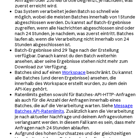
Anfragen oder 256 MB Größe begrenzt, je nachdem, was
zuerst erreicht wird.
Das System verarbeitet jeden Batch so schnell wie
möglich, wobei die meisten Batches innerhalb von 1 Stunde
abgeschlossen werden. Du kannst auf Batch-Ergebnisse
zugreifen, wenn alle Nachrichten abgeschlossen sind oder
nach 24 Stunden, je nachdem, was zuerst eintritt. Batches
laufen ab, wenn die Verarbeitung nicht innerhalb von 24
Stunden abgeschlossen ist.
Batch-Ergebnisse sind 29 Tage nach der Erstellung
verfügbar. Danach kannst du den Batch weiterhin
ansehen, aber seine Ergebnisse stehen nicht mehr zum
Download zur Verfügung.
Batches sind auf einen
Workspace
beschränkt. Du kannst
alle Batches (und deren Ergebnisse) ansehen, die
innerhalb des Workspace erstellt wurden, zu dem dein
API-Key gehört.
Ratenlimits gelten sowohl für Batches-API-HTTP-Anfragen
als auch für die Anzahl der Anfragen innerhalb eines
Batches, die auf die Verarbeitung warten. Siehe
Message
Batches API-Ratenlimits
. Zusätzlich kann die Verarbeitung
je nach aktueller Nachfrage und deinem Anfragevolumen
verlangsamt werden. In diesem Fall kann es sein, dass mehr
Anfragen nach 24 Stunden ablaufen.
Aufgrund des hohen Durchsatzes und der gleichzeitigen