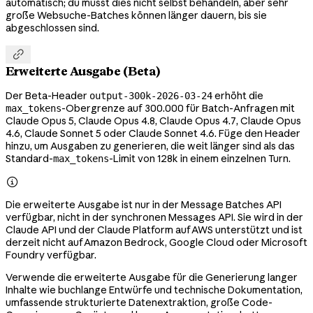
automatisch; du musst dies nicht selbst behandeln, aber sehr
große Websuche-Batches können länger dauern, bis sie
abgeschlossen sind.

Erweiterte Ausgabe (Beta)
Der Beta-Header
erhöht die
output-300k-2026-03-24
-Obergrenze auf 300.000 für Batch-Anfragen mit
max_tokens
Claude Opus 5, Claude Opus 4.8, Claude Opus 4.7, Claude Opus
4.6, Claude Sonnet 5 oder Claude Sonnet 4.6. Füge den Header
hinzu, um Ausgaben zu generieren, die weit länger sind als das
Standard-
-Limit von 128k in einem einzelnen Turn.
max_tokens

Die erweiterte Ausgabe ist nur in der Message Batches API
verfügbar, nicht in der synchronen Messages API. Sie wird in der
Claude API und der Claude Platform auf AWS unterstützt und ist
derzeit nicht auf Amazon Bedrock, Google Cloud oder Microsoft
Foundry verfügbar.
Verwende die erweiterte Ausgabe für die Generierung langer
Inhalte wie buchlange Entwürfe und technische Dokumentation,
umfassende strukturierte Datenextraktion, große Code-