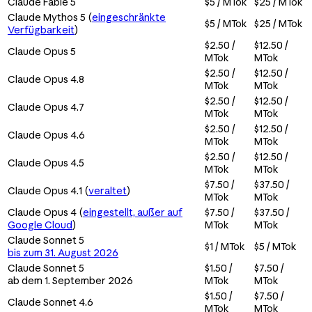
Claude Fable 5
$5 / MTok
$25 / MTok
Claude Mythos 5 (
eingeschränkte
$5 / MTok
$25 / MTok
Verfügbarkeit
)
$2.50 /
$12.50 /
Claude Opus 5
MTok
MTok
$2.50 /
$12.50 /
Claude Opus 4.8
MTok
MTok
$2.50 /
$12.50 /
Claude Opus 4.7
MTok
MTok
$2.50 /
$12.50 /
Claude Opus 4.6
MTok
MTok
$2.50 /
$12.50 /
Claude Opus 4.5
MTok
MTok
$7.50 /
$37.50 /
Claude Opus 4.1 (
veraltet
)
MTok
MTok
Claude Opus 4 (
eingestellt, außer auf
$7.50 /
$37.50 /
Google Cloud
)
MTok
MTok
Claude Sonnet 5
$1 / MTok
$5 / MTok
bis zum 31. August 2026
Claude Sonnet 5
$1.50 /
$7.50 /
ab dem 1. September 2026
MTok
MTok
$1.50 /
$7.50 /
Claude Sonnet 4.6
MTok
MTok