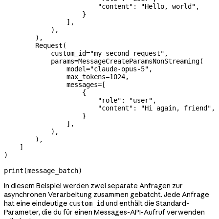
                        "content"
: 
"Hello, world"
,
                    }
                ],
            ),
        ),
        Request(
            custom_id
=
"my-second-request"
,
            params
=
MessageCreateParamsNonStreaming(
                model
=
"claude-opus-5"
,
                max_tokens
=
1024
,
                messages
=
[
                    {
                        "role"
: 
"user"
,
                        "content"
: 
"Hi again, friend"
,
                    }
                ],
            ),
        ),
    ]
)
print
(message_batch)
In diesem Beispiel werden zwei separate Anfragen zur
asynchronen Verarbeitung zusammen gebatcht. Jede Anfrage
hat eine eindeutige
und enthält die Standard-
custom_id
Parameter, die du für einen Messages-API-Aufruf verwenden