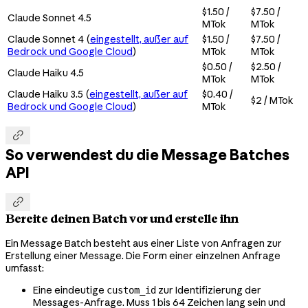
$1.50 /
$7.50 /
Claude Sonnet 4.5
MTok
MTok
Claude Sonnet 4 (
eingestellt, außer auf
$1.50 /
$7.50 /
Bedrock und Google Cloud
)
MTok
MTok
$0.50 /
$2.50 /
Claude Haiku 4.5
MTok
MTok
Claude Haiku 3.5 (
eingestellt, außer auf
$0.40 /
$2 / MTok
Bedrock und Google Cloud
)
MTok

So verwendest du die Message Batches
API

Bereite deinen Batch vor und erstelle ihn
Ein Message Batch besteht aus einer Liste von Anfragen zur
Erstellung einer Message. Die Form einer einzelnen Anfrage
umfasst:
Eine eindeutige
zur Identifizierung der
custom_id
Messages-Anfrage. Muss 1 bis 64 Zeichen lang sein und