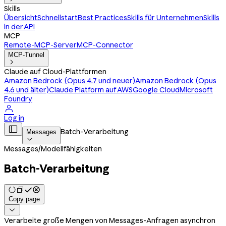
Skills
Übersicht
Schnellstart
Best Practices
Skills für Unternehmen
Skills
in der API
MCP
Remote-MCP-Server
MCP-Connector
MCP-Tunnel

Claude auf Cloud-Plattformen
Amazon Bedrock (Opus 4.7 und neuer)
Amazon Bedrock (Opus
4.6 und älter)
Claude Platform auf AWS
Google Cloud
Microsoft
Foundry

Log in

Batch-Verarbeitung
Messages

Messages
/
Modellfähigkeiten
Batch-Verarbeitung
Copy page

Verarbeite große Mengen von Messages-Anfragen asynchron