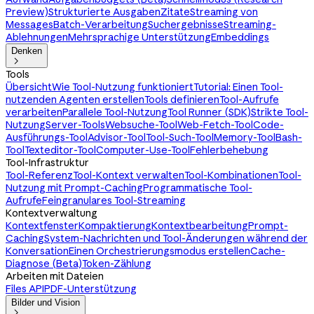
Preview)
Strukturierte Ausgaben
Zitate
Streaming von
Messages
Batch-Verarbeitung
Suchergebnisse
Streaming-
Ablehnungen
Mehrsprachige Unterstützung
Embeddings
Denken

Tools
Übersicht
Wie Tool-Nutzung funktioniert
Tutorial: Einen Tool-
nutzenden Agenten erstellen
Tools definieren
Tool-Aufrufe
verarbeiten
Parallele Tool-Nutzung
Tool Runner (SDK)
Strikte Tool-
Nutzung
Server-Tools
Websuche-Tool
Web-Fetch-Tool
Code-
Ausführungs-Tool
Advisor-Tool
Tool-Such-Tool
Memory-Tool
Bash-
Tool
Texteditor-Tool
Computer-Use-Tool
Fehlerbehebung
Tool-Infrastruktur
Tool-Referenz
Tool-Kontext verwalten
Tool-Kombinationen
Tool-
Nutzung mit Prompt-Caching
Programmatische Tool-
Aufrufe
Feingranulares Tool-Streaming
Kontextverwaltung
Kontextfenster
Kompaktierung
Kontextbearbeitung
Prompt-
Caching
System-Nachrichten und Tool-Änderungen während der
Konversation
Einen Orchestrierungsmodus erstellen
Cache-
Diagnose (Beta)
Token-Zählung
Arbeiten mit Dateien
Files API
PDF-Unterstützung
Bilder und Vision
