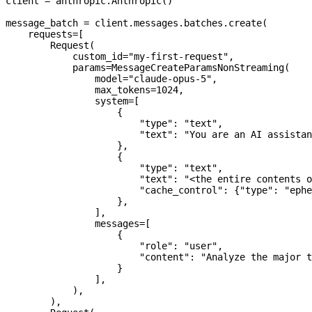
client 
=
 anthropic.Anthropic()
message_batch 
=
 client.messages.batches.create(
    requests
=
[
        Request(
            custom_id
=
"my-first-request"
,
            params
=
MessageCreateParamsNonStreaming(
                model
=
"claude-opus-5"
,
                max_tokens
=
1024
,
                system
=
[
                    {
                        "type"
: 
"text"
,
                        "text"
: 
"You are an AI assistan
                    },
                    {
                        "type"
: 
"text"
,
                        "text"
: 
"<the entire contents o
                        "cache_control"
: {
"type"
: 
"ephe
                    },
                ],
                messages
=
[
                    {
                        "role"
: 
"user"
,
                        "content"
: 
"Analyze the major t
                    }
                ],
            ),
        ),