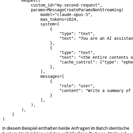
        Request(
            custom_id
=
"my-second-request"
,
            params
=
MessageCreateParamsNonStreaming(
                model
=
"claude-opus-5"
,
                max_tokens
=
1024
,
                system
=
[
                    {
                        "type"
: 
"text"
,
                        "text"
: 
"You are an AI assistan
                    },
                    {
                        "type"
: 
"text"
,
                        "text"
: 
"<the entire contents o
                        "cache_control"
: {
"type"
: 
"ephe
                    },
                ],
                messages
=
[
                    {
                        "role"
: 
"user"
,
                        "content"
: 
"Write a summary of 
                    }
                ],
            ),
        ),
    ]
)
In diesem Beispiel enthalten beide Anfragen im Batch identische