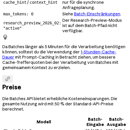
/
nur für die synchrone
cache_hint
context_hint
Anfrageplanung.
Siehe
Batch-Einschränkungen
.
max_tokens: 0
Der Research-Preview-Modus
research_preview_2026_02:
ist auf dem Batch-Pfad nicht
"active"
verfügbar.

Da Batches länger als 5 Minuten für die Verarbeitung benötigen
können, solltest du die Verwendung der
1-Stunden-Cache-
Dauer
mit Prompt-Caching in Betracht ziehen, um bessere
Cache-Trefferquoten bei der Verarbeitung von Batches mit
gemeinsamem Kontext zu erzielen.

Preise
Die Batches API bietet erhebliche Kosteneinsparungen. Die
gesamte Nutzung wird mit 50 % der Standard-API-Preise
berechnet.
Batch-
Batch-
Modell
Eingabe
Ausgabe