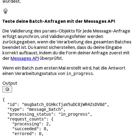
würdest.

Teste deine Batch-Anfragen mit der Messages API
Die Validierung des
-Objekts für jede Message-Anfrage
params
erfolgt asynchron, und Validierungsfehler werden
zurückgegeben, wenn die Verarbeitung des gesamten Batches
beendet ist. Du kannst sicherstellen, dass du deine Eingabe
korrekt aufbaust, indem du die Form deiner Anfrage zuerst mit
der
Messages API
überprüfst.
Wenn ein Batch zum ersten Mal erstellt wird, hat die Antwort
einen Verarbeitungsstatus von
.
in_progress
Output

{
  "id"
: 
"msgbatch_01HkcTjaV5uDC8jWR4ZsDV8d"
,
  "type"
: 
"message_batch"
,
  "processing_status"
: 
"in_progress"
,
  "request_counts"
: {
    "processing"
: 
2
,
    "succeeded"
: 
0
,
    "errored"
: 
0
,