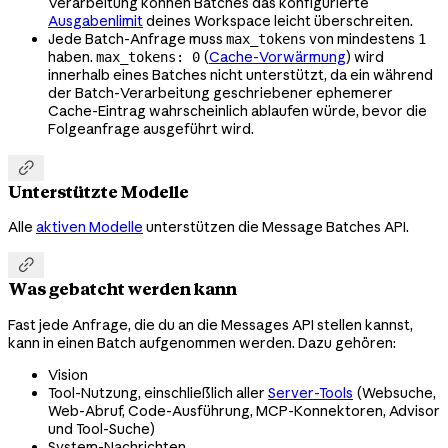
Verarbeitung können Batches das konfigurierte
Ausgabenlimit
deines Workspace leicht überschreiten.
Jede Batch-Anfrage muss
von mindestens
max_tokens
1
haben.
(
Cache-Vorwärmung
) wird
max_tokens: 0
innerhalb eines Batches nicht unterstützt, da ein während
der Batch-Verarbeitung geschriebener ephemerer
Cache-Eintrag wahrscheinlich ablaufen würde, bevor die
Folgeanfrage ausgeführt wird.

Unterstützte Modelle
Alle
aktiven Modelle
unterstützen die Message Batches API.

Was gebatcht werden kann
Fast jede Anfrage, die du an die Messages API stellen kannst,
kann in einen Batch aufgenommen werden. Dazu gehören:
Vision
Tool-Nutzung, einschließlich aller
Server-Tools
(Websuche,
Web-Abruf, Code-Ausführung, MCP-Konnektoren, Advisor
und Tool-Suche)
System-Nachrichten