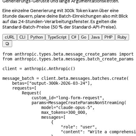
Generierungs-Gerüste und lange Argumentationsketten.
Eine einzelne Generierung mit 300k Token kann über eine
Stunde dauern, plane deine Batch-Einreichungen also mit Blick
auf das 24-Stunden-Verarbeitungsfenster. Es gelten die
Standard-Batch-Preise (50 % der Standard-API-Preise).
cURL
CLI
Python
TypeScript
C#
Go
Java
PHP
Ruby

from
 anthropic.types.beta.message_create_params 
import
 
from
 anthropic.types.beta.messages.batch_create_params 
client 
=
 anthropic.Anthropic()
message_batch 
=
 client.beta.messages.batches.create(
    betas
=
[
"output-300k-2026-03-24"
],
    requests
=
[
        Request(
            custom_id
=
"long-form-request"
,
            params
=
MessageCreateParamsNonStreaming(
                model
=
"claude-opus-5"
,
                max_tokens
=
300_000
,
                messages
=
[
                    {
                        "role"
: 
"user"
,
                        "content"
: 
"Write a comprehensi