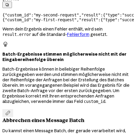

{
"custom_id"
:
"my-second-request"
,
"result"
:{
"type"
:
"succ
{
"custom_id"
:
"my-first-request"
,
"result"
:{
"type"
:
"succe
Wenn dein Ergebnis einen Fehler enthält, wird sein
auf die Standard-
Fehlerform
gesetzt.
result.error

Batch-Ergebnisse stimmen möglicherweise nicht mit der
Eingabereihenfolge überein
Batch-Ergebnisse können in beliebiger Reihenfolge
zurückgegeben werden und stimmen möglicherweise nicht mit
der Reihenfolge der Anfragen bei der Erstellung des Batches
überein. Im vorangegangenen Beispiel wird das Ergebnis für die
zweite Batch-Anfrage vor der ersten zurückgegeben. Um
Ergebnisse korrekt mit ihren entsprechenden Anfragen
abzugleichen, verwende immer das Feld
.
custom_id

Abbrechen eines Message Batch
Du kannst einen Message Batch, der gerade verarbeitet wird,