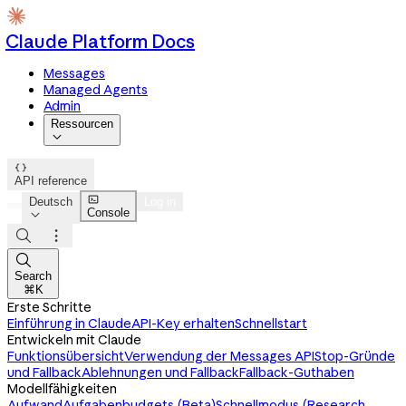
Claude Platform Docs
Messages
Managed Agents
Admin
Ressourcen


API reference

Deutsch
Log in
Console




Search
⌘K
Erste Schritte
Einführung in Claude
API-Key erhalten
Schnellstart
Entwickeln mit Claude
Funktionsübersicht
Verwendung der Messages API
Stop-Gründe
und Fallback
Ablehnungen und Fallback
Fallback-Guthaben
Modellfähigkeiten
Aufwand
Aufgabenbudgets (Beta)
Schnellmodus (Research