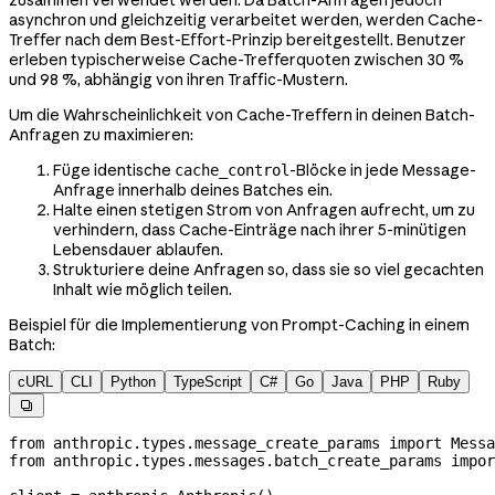
asynchron und gleichzeitig verarbeitet werden, werden Cache-
Treffer nach dem Best-Effort-Prinzip bereitgestellt. Benutzer
erleben typischerweise Cache-Trefferquoten zwischen 30 %
und 98 %, abhängig von ihren Traffic-Mustern.
Um die Wahrscheinlichkeit von Cache-Treffern in deinen Batch-
Anfragen zu maximieren:
Füge identische
-Blöcke in jede Message-
cache_control
Anfrage innerhalb deines Batches ein.
Halte einen stetigen Strom von Anfragen aufrecht, um zu
verhindern, dass Cache-Einträge nach ihrer 5-minütigen
Lebensdauer ablaufen.
Strukturiere deine Anfragen so, dass sie so viel gecachten
Inhalt wie möglich teilen.
Beispiel für die Implementierung von Prompt-Caching in einem
Batch:
cURL
CLI
Python
TypeScript
C#
Go
Java
PHP
Ruby

from
 anthropic.types.message_create_params 
import
 Messa
from
 anthropic.types.messages.batch_create_params 
impor