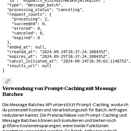
  "id"
: 
"msgbatch_013Zva2CMHLNnXjNJJKqJ2EF"
,
  "type"
: 
"message_batch"
,
  "processing_status"
: 
"canceling"
,
  "request_counts"
: {
    "processing"
: 
2
,
    "succeeded"
: 
0
,
    "errored"
: 
0
,
    "canceled"
: 
0
,
    "expired"
: 
0
  },
  "ended_at"
: 
null
,
  "created_at"
: 
"2024-09-24T18:37:24.100435Z"
,
  "expires_at"
: 
"2024-09-25T18:37:24.100435Z"
,
  "cancel_initiated_at"
: 
"2024-09-24T18:39:03.114875Z"
,
  "results_url"
: 
null
}

Verwendung von Prompt-Caching mit Message
Batches
Die Message Batches API unterstützt Prompt-Caching, wodurch
du potenziell Kosten und Verarbeitungszeit für Batch-Anfragen
reduzieren kannst. Die Preisnachlässe von Prompt-Caching und
Message Batches können sich kumulieren und bieten noch
größere Kosteneinsparungen, wenn beide Funktionen
zusammen verwendet werden. Da Batch-Anfragen jedoch