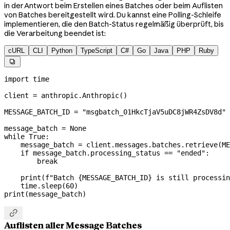
in der Antwort beim Erstellen eines Batches oder beim Auflisten
von Batches bereitgestellt wird. Du kannst eine Polling-Schleife
implementieren, die den Batch-Status regelmäßig überprüft, bis
die Verarbeitung beendet ist:
cURL
CLI
Python
TypeScript
C#
Go
Java
PHP
Ruby

import
 time
client 
=
 anthropic.Anthropic()
MESSAGE_BATCH_ID
 =
 "msgbatch_01HkcTjaV5uDC8jWR4ZsDV8d"
message_batch 
=
 None
while
 True
:
    message_batch 
=
 client.messages.batches.retrieve(
ME
    if
 message_batch.processing_status 
==
 "ended"
:
        break
    print
(
f
"Batch 
{
MESSAGE_BATCH_ID
}
 is still processin
    time.sleep(
60
)
print
(message_batch)

Auflisten aller Message Batches