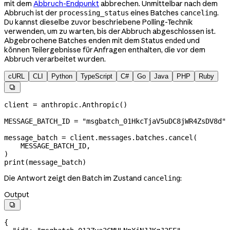
mit dem
Abbruch-Endpunkt
abbrechen. Unmittelbar nach dem
Abbruch ist der
eines Batches
.
processing_status
canceling
Du kannst dieselbe zuvor beschriebene Polling-Technik
verwenden, um zu warten, bis der Abbruch abgeschlossen ist.
Abgebrochene Batches enden mit dem Status
und
ended
können Teilergebnisse für Anfragen enthalten, die vor dem
Abbruch verarbeitet wurden.
cURL
CLI
Python
TypeScript
C#
Go
Java
PHP
Ruby

client 
=
 anthropic.Anthropic()
MESSAGE_BATCH_ID
 =
 "msgbatch_01HkcTjaV5uDC8jWR4ZsDV8d"
message_batch 
=
 client.messages.batches.cancel(
    MESSAGE_BATCH_ID
,
)
print
(message_batch)
Die Antwort zeigt den Batch im Zustand
:
canceling
Output

{