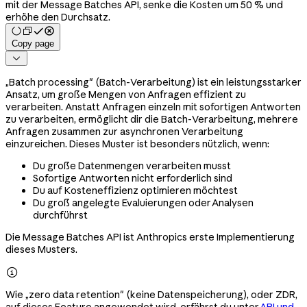
mit der Message Batches API, senke die Kosten um 50 % und
erhöhe den Durchsatz.
Copy page

„Batch processing" (Batch-Verarbeitung) ist ein leistungsstarker
Ansatz, um große Mengen von Anfragen effizient zu
verarbeiten. Anstatt Anfragen einzeln mit sofortigen Antworten
zu verarbeiten, ermöglicht dir die Batch-Verarbeitung, mehrere
Anfragen zusammen zur asynchronen Verarbeitung
einzureichen. Dieses Muster ist besonders nützlich, wenn:
Du große Datenmengen verarbeiten musst
Sofortige Antworten nicht erforderlich sind
Du auf Kosteneffizienz optimieren möchtest
Du groß angelegte Evaluierungen oder Analysen
durchführst
Die Message Batches API ist Anthropics erste Implementierung
dieses Musters.

Wie „zero data retention" (keine Datenspeicherung), oder ZDR,
auf dieses Feature angewendet wird, erfährst du unter
API und