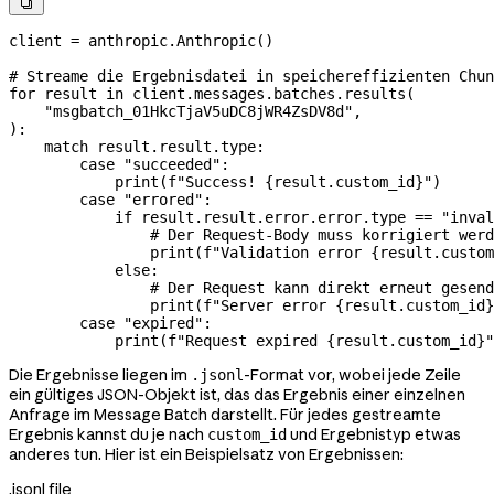

client 
=
 anthropic.Anthropic()
# Streame die Ergebnisdatei in speichereffizienten Chun
for
 result 
in
 client.messages.batches.results(
    "msgbatch_01HkcTjaV5uDC8jWR4ZsDV8d"
,
):
    match
 result.result.type:
        case
 "succeeded"
:
            print
(
f
"Success! 
{
result.custom_id
}
"
)
        case
 "errored"
:
            if
 result.result.error.error.type 
==
 "inval
                # Der Request-Body muss korrigiert werd
                print
(
f
"Validation error 
{
result.custom
            else
:
                # Der Request kann direkt erneut gesend
                print
(
f
"Server error 
{
result.custom_id
}
        case
 "expired"
:
            print
(
f
"Request expired 
{
result.custom_id
}
"
Die Ergebnisse liegen im
-Format vor, wobei jede Zeile
.jsonl
ein gültiges JSON-Objekt ist, das das Ergebnis einer einzelnen
Anfrage im Message Batch darstellt. Für jedes gestreamte
Ergebnis kannst du je nach
und Ergebnistyp etwas
custom_id
anderes tun. Hier ist ein Beispielsatz von Ergebnissen:
.jsonl file