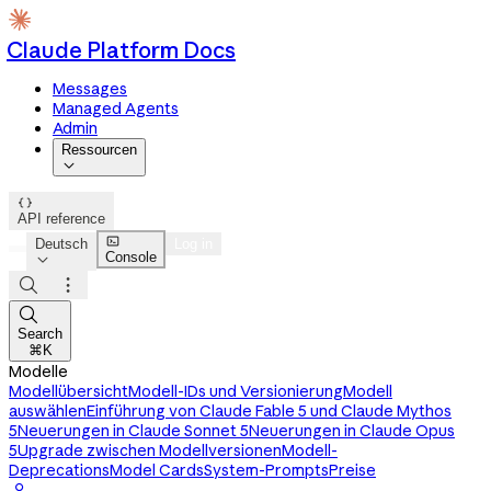
Claude Platform Docs
Messages
Managed Agents
Admin
Ressourcen


API reference

Deutsch
Log in
Console




Search
⌘K
Modelle
Modellübersicht
Modell-IDs und Versionierung
Modell
auswählen
Einführung von Claude Fable 5 und Claude Mythos
5
Neuerungen in Claude Sonnet 5
Neuerungen in Claude Opus
5
Upgrade zwischen Modellversionen
Modell-
Deprecations
Model Cards
System-Prompts
Preise