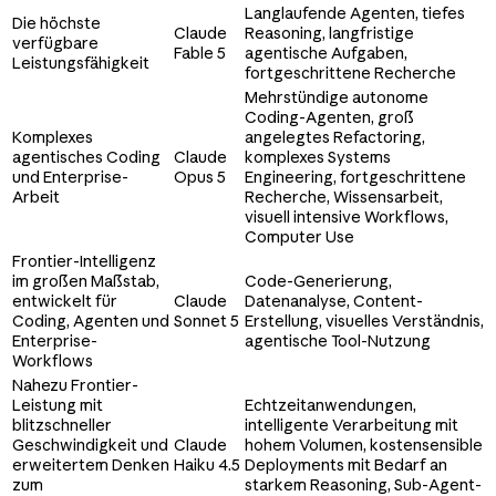
Langlaufende Agenten, tiefes
Die höchste
Claude
Reasoning, langfristige
verfügbare
Fable 5
agentische Aufgaben,
Leistungsfähigkeit
fortgeschrittene Recherche
Mehrstündige autonome
Coding-Agenten, groß
Komplexes
angelegtes Refactoring,
agentisches Coding
Claude
komplexes Systems
und Enterprise-
Opus 5
Engineering, fortgeschrittene
Arbeit
Recherche, Wissensarbeit,
visuell intensive Workflows,
Computer Use
Frontier-Intelligenz
im großen Maßstab,
Code-Generierung,
entwickelt für
Claude
Datenanalyse, Content-
Coding, Agenten und
Sonnet 5
Erstellung, visuelles Verständnis,
Enterprise-
agentische Tool-Nutzung
Workflows
Nahezu Frontier-
Leistung mit
Echtzeitanwendungen,
blitzschneller
intelligente Verarbeitung mit
Geschwindigkeit und
Claude
hohem Volumen, kostensensible
erweitertem Denken
Haiku 4.5
Deployments mit Bedarf an
zum
starkem Reasoning, Sub-Agent-