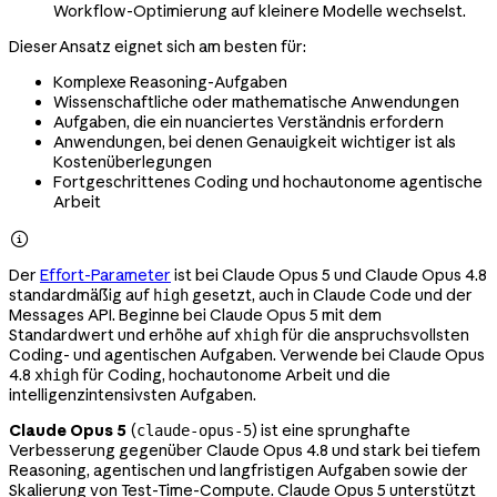
Workflow-Optimierung auf kleinere Modelle wechselst.
Dieser Ansatz eignet sich am besten für:
Komplexe Reasoning-Aufgaben
Wissenschaftliche oder mathematische Anwendungen
Aufgaben, die ein nuanciertes Verständnis erfordern
Anwendungen, bei denen Genauigkeit wichtiger ist als
Kostenüberlegungen
Fortgeschrittenes Coding und hochautonome agentische
Arbeit

Der
Effort-Parameter
ist bei Claude Opus 5 und Claude Opus 4.8
standardmäßig auf
gesetzt, auch in Claude Code und der
high
Messages API. Beginne bei Claude Opus 5 mit dem
Standardwert und erhöhe auf
für die anspruchsvollsten
xhigh
Coding- und agentischen Aufgaben. Verwende bei Claude Opus
4.8
für Coding, hochautonome Arbeit und die
xhigh
intelligenzintensivsten Aufgaben.
Claude Opus 5
(
) ist eine sprunghafte
claude-opus-5
Verbesserung gegenüber Claude Opus 4.8 und stark bei tiefem
Reasoning, agentischen und langfristigen Aufgaben sowie der
Skalierung von Test-Time-Compute. Claude Opus 5 unterstützt