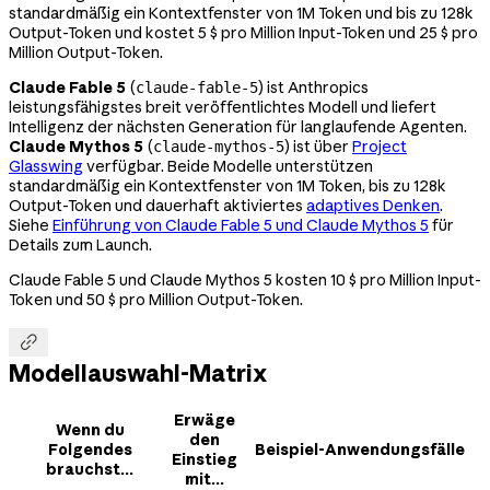
standardmäßig ein Kontextfenster von 1M Token und bis zu 128k
Output-Token und kostet 5 $ pro Million Input-Token und 25 $ pro
Million Output-Token.
Claude Fable 5
(
) ist Anthropics
claude-fable-5
leistungsfähigstes breit veröffentlichtes Modell und liefert
Intelligenz der nächsten Generation für langlaufende Agenten.
Claude Mythos 5
(
) ist über
Project
claude-mythos-5
Glasswing
verfügbar. Beide Modelle unterstützen
standardmäßig ein Kontextfenster von 1M Token, bis zu 128k
Output-Token und dauerhaft aktiviertes
adaptives Denken
.
Siehe
Einführung von Claude Fable 5 und Claude Mythos 5
für
Details zum Launch.
Claude Fable 5 und Claude Mythos 5 kosten 10 $ pro Million Input-
Token und 50 $ pro Million Output-Token.

Modellauswahl-Matrix
Erwäge
Wenn du
den
Folgendes
Beispiel-Anwendungsfälle
Einstieg
brauchst...
mit...