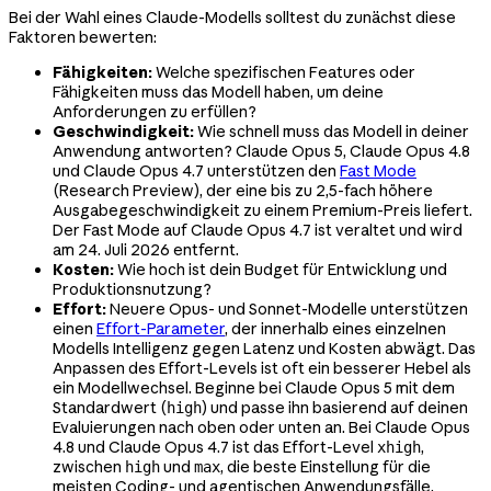
Bei der Wahl eines Claude-Modells solltest du zunächst diese
Faktoren bewerten:
Fähigkeiten:
Welche spezifischen Features oder
Fähigkeiten muss das Modell haben, um deine
Anforderungen zu erfüllen?
Geschwindigkeit:
Wie schnell muss das Modell in deiner
Anwendung antworten? Claude Opus 5, Claude Opus 4.8
und Claude Opus 4.7 unterstützen den
Fast Mode
(Research Preview), der eine bis zu 2,5-fach höhere
Ausgabegeschwindigkeit zu einem Premium-Preis liefert.
Der Fast Mode auf Claude Opus 4.7 ist veraltet und wird
am 24. Juli 2026 entfernt.
Kosten:
Wie hoch ist dein Budget für Entwicklung und
Produktionsnutzung?
Effort:
Neuere Opus- und Sonnet-Modelle unterstützen
einen
Effort-Parameter
, der innerhalb eines einzelnen
Modells Intelligenz gegen Latenz und Kosten abwägt. Das
Anpassen des Effort-Levels ist oft ein besserer Hebel als
ein Modellwechsel. Beginne bei Claude Opus 5 mit dem
Standardwert (
) und passe ihn basierend auf deinen
high
Evaluierungen nach oben oder unten an. Bei Claude Opus
4.8 und Claude Opus 4.7 ist das Effort-Level
,
xhigh
zwischen
und
, die beste Einstellung für die
high
max
meisten Coding- und agentischen Anwendungsfälle.