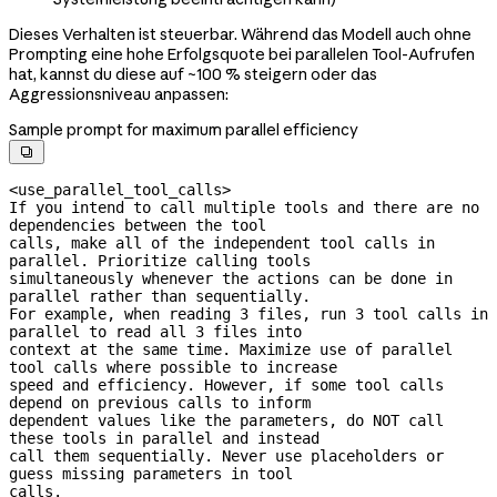
Dieses Verhalten ist steuerbar. Während das Modell auch ohne
Prompting eine hohe Erfolgsquote bei parallelen Tool-Aufrufen
hat, kannst du diese auf ~100 % steigern oder das
Aggressionsniveau anpassen:
Sample prompt for maximum parallel efficiency

<use_parallel_tool_calls>

If you intend to call multiple tools and there are no 
dependencies between the tool

calls, make all of the independent tool calls in 
parallel. Prioritize calling tools

simultaneously whenever the actions can be done in 
parallel rather than sequentially.

For example, when reading 3 files, run 3 tool calls in 
parallel to read all 3 files into

context at the same time. Maximize use of parallel 
tool calls where possible to increase

speed and efficiency. However, if some tool calls 
depend on previous calls to inform

dependent values like the parameters, do NOT call 
these tools in parallel and instead

call them sequentially. Never use placeholders or 
guess missing parameters in tool

calls.
