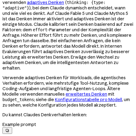
verwenden
adaptives Denken
(
thinking: {type:
), bei dem Claude dynamisch entscheidet, wann
"adaptive"}
und wie viel es denkt. Auf Claude Fable 5 und Claude Mythos 5
ist das Denken immer aktiviert und adaptives Denken ist der
einzige Modus. Claude kalibriert sein Denken basierend auf zwei
Faktoren: dem
-Parameter und der Komplexität der
effort
Anfrage. Höherer Effort führt zu mehr Denken, und komplexere
Anfragen tun dasselbe. Bei einfacheren Anfragen, die kein
Denken erfordern, antwortet das Modell direkt. In internen
Evaluierungen führt adaptives Denken zuverlässig zu besserer
Leistung als erweitertes Denken. Erwäge den Wechsel zu
adaptivem Denken, um die intelligentesten Antworten zu
erhalten.
Verwende adaptives Denken für Workloads, die agentisches
Verhalten erfordern, wie mehrstufige Tool-Nutzung, komplexe
Coding-Aufgaben und langfristige Agenten-Loops. Ältere
Modelle verwenden manuelles
erweitertes Denken
mit
; siehe die
Konfigurationstabelle pro Modell
, um
budget_tokens
zu sehen, welche Konfiguration jedes Modell akzeptiert.
Du kannst Claudes Denkverhalten lenken:
Example prompt
