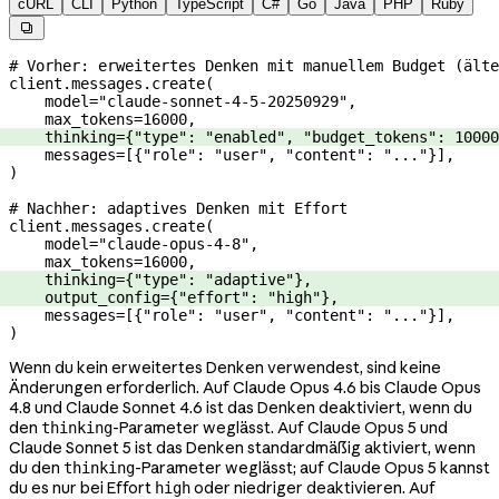
cURL
CLI
Python
TypeScript
C#
Go
Java
PHP
Ruby

# Vorher: erweitertes Denken mit manuellem Budget (älte
client.messages.create(
    model
=
"claude-sonnet-4-5-20250929"
,
    max_tokens
=
16000
,
    thinking
=
{
"type"
: 
"enabled"
, 
"budget_tokens"
: 
10000
    messages
=
[{
"role"
: 
"user"
, 
"content"
: 
"..."
}],
)
# Nachher: adaptives Denken mit Effort
client.messages.create(
    model
=
"claude-opus-4-8"
,
    max_tokens
=
16000
,
    thinking
=
{
"type"
: 
"adaptive"
},
    output_config
=
{
"effort"
: 
"high"
},
    messages
=
[{
"role"
: 
"user"
, 
"content"
: 
"..."
}],
)
Wenn du kein erweitertes Denken verwendest, sind keine
Änderungen erforderlich. Auf Claude Opus 4.6 bis Claude Opus
4.8 und Claude Sonnet 4.6 ist das Denken deaktiviert, wenn du
den
-Parameter weglässt. Auf Claude Opus 5 und
thinking
Claude Sonnet 5 ist das Denken standardmäßig aktiviert, wenn
du den
-Parameter weglässt; auf Claude Opus 5 kannst
thinking
du es nur bei Effort
oder niedriger deaktivieren. Auf
high