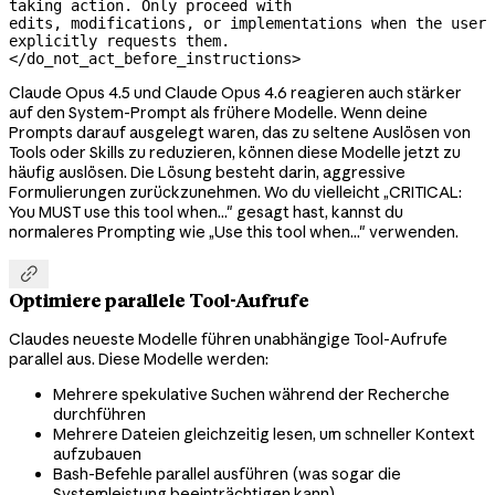
taking action. Only proceed with

edits, modifications, or implementations when the user 
explicitly requests them.

</do_not_act_before_instructions>
Claude Opus 4.5 und Claude Opus 4.6 reagieren auch stärker
auf den System-Prompt als frühere Modelle. Wenn deine
Prompts darauf ausgelegt waren, das zu seltene Auslösen von
Tools oder Skills zu reduzieren, können diese Modelle jetzt zu
häufig auslösen. Die Lösung besteht darin, aggressive
Formulierungen zurückzunehmen. Wo du vielleicht „CRITICAL:
You MUST use this tool when..." gesagt hast, kannst du
normaleres Prompting wie „Use this tool when..." verwenden.

Optimiere parallele Tool-Aufrufe
Claudes neueste Modelle führen unabhängige Tool-Aufrufe
parallel aus. Diese Modelle werden:
Mehrere spekulative Suchen während der Recherche
durchführen
Mehrere Dateien gleichzeitig lesen, um schneller Kontext
aufzubauen
Bash-Befehle parallel ausführen (was sogar die
Systemleistung beeinträchtigen kann)