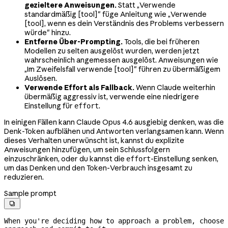
gezieltere Anweisungen.
Statt „Verwende
standardmäßig [tool]" füge Anleitung wie „Verwende
[tool], wenn es dein Verständnis des Problems verbessern
würde" hinzu.
Entferne Über-Prompting.
Tools, die bei früheren
Modellen zu selten ausgelöst wurden, werden jetzt
wahrscheinlich angemessen ausgelöst. Anweisungen wie
„Im Zweifelsfall verwende [tool]" führen zu übermäßigem
Auslösen.
Verwende Effort als Fallback.
Wenn Claude weiterhin
übermäßig aggressiv ist, verwende eine niedrigere
Einstellung für
.
effort
In einigen Fällen kann Claude Opus 4.6 ausgiebig denken, was die
Denk-Token aufblähen und Antworten verlangsamen kann. Wenn
dieses Verhalten unerwünscht ist, kannst du explizite
Anweisungen hinzufügen, um sein Schlussfolgern
einzuschränken, oder du kannst die
-Einstellung senken,
effort
um das Denken und den Token-Verbrauch insgesamt zu
reduzieren.
Sample prompt

When you're deciding how to approach a problem, choose 