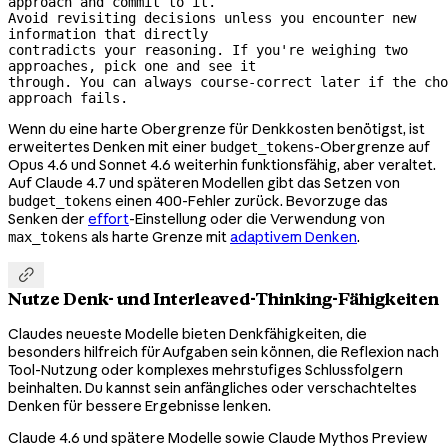
approach and commit to it.
Avoid revisiting decisions unless you encounter new 
information that directly
contradicts your reasoning. If you're weighing two 
approaches, pick one and see it
through. You can always 
course-correct
 later if the cho
approach fails.
Wenn du eine harte Obergrenze für Denkkosten benötigst, ist
erweitertes Denken mit einer
-Obergrenze auf
budget_tokens
Opus 4.6 und Sonnet 4.6 weiterhin funktionsfähig, aber veraltet.
Auf Claude 4.7 und späteren Modellen gibt das Setzen von
einen 400-Fehler zurück. Bevorzuge das
budget_tokens
Senken der
effort
-Einstellung oder die Verwendung von
als harte Grenze mit
adaptivem Denken
.
max_tokens

Nutze Denk- und Interleaved-Thinking-Fähigkeiten
Claudes neueste Modelle bieten Denkfähigkeiten, die
besonders hilfreich für Aufgaben sein können, die Reflexion nach
Tool-Nutzung oder komplexes mehrstufiges Schlussfolgern
beinhalten. Du kannst sein anfängliches oder verschachteltes
Denken für bessere Ergebnisse lenken.
Claude 4.6 und spätere Modelle sowie Claude Mythos Preview