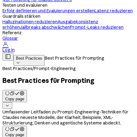
Testen und evaluieren
Erfolg definieren und Evaluierungen erstellen
Latenz reduzieren
Guardrails stärken
Halluzinationen reduzieren
Ausgabekonsistenz
erhöhen
Jailbreaks abschwächen
Prompt-Leaks reduzieren
Referenz
Glossar

Log in

Best Practices für Prompting
Best Practices

Best Practices
/
Prompt-Engineering
Best Practices für Prompting
Copy page

Umfassender Leitfaden zu Prompt-Engineering-Techniken für
Claudes neueste Modelle, der Klarheit, Beispiele, XML-
Strukturierung, Denken und agentische Systeme abdeckt.
Copy page