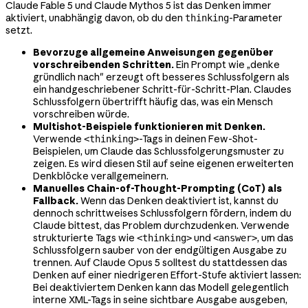
Claude Fable 5 und Claude Mythos 5 ist das Denken immer
aktiviert, unabhängig davon, ob du den
-Parameter
thinking
setzt.
Bevorzuge allgemeine Anweisungen gegenüber
vorschreibenden Schritten.
Ein Prompt wie „denke
gründlich nach" erzeugt oft besseres Schlussfolgern als
ein handgeschriebener Schritt-für-Schritt-Plan. Claudes
Schlussfolgern übertrifft häufig das, was ein Mensch
vorschreiben würde.
Multishot-Beispiele funktionieren mit Denken.
Verwende
-Tags in deinen Few-Shot-
<thinking>
Beispielen, um Claude das Schlussfolgerungsmuster zu
zeigen. Es wird diesen Stil auf seine eigenen erweiterten
Denkblöcke verallgemeinern.
Manuelles Chain-of-Thought-Prompting (CoT) als
Fallback.
Wenn das Denken deaktiviert ist, kannst du
dennoch schrittweises Schlussfolgern fördern, indem du
Claude bittest, das Problem durchzudenken. Verwende
strukturierte Tags wie
und
, um das
<thinking>
<answer>
Schlussfolgern sauber von der endgültigen Ausgabe zu
trennen. Auf Claude Opus 5 solltest du stattdessen das
Denken auf einer niedrigeren Effort-Stufe aktiviert lassen:
Bei deaktiviertem Denken kann das Modell gelegentlich
interne XML-Tags in seine sichtbare Ausgabe ausgeben,