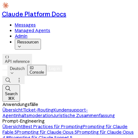
Claude Platform Docs
Messages
Managed Agents
Admin
Ressourcen


API reference

Deutsch
Log in
Console




Search
⌘K
Anwendungsfälle
Übersicht
Ticket-Routing
Kundensupport-
Agent
Inhaltsmoderation
Juristische Zusammenfassung
Prompt-Engineering
Übersicht
Best Practices für Prompting
Prompting für Claude
Fable 5
Prompting für Claude Opus 5
Prompting für Claude Opus
4.8
Prompting für Claude Sonnet 5