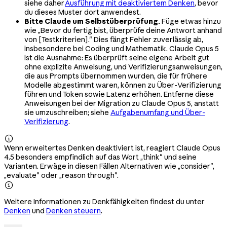
siehe daher
Ausführung mit deaktiviertem Denken
, bevor
du dieses Muster dort anwendest.
Bitte Claude um Selbstüberprüfung.
Füge etwas hinzu
wie „Bevor du fertig bist, überprüfe deine Antwort anhand
von [Testkriterien]." Dies fängt Fehler zuverlässig ab,
insbesondere bei Coding und Mathematik. Claude Opus 5
ist die Ausnahme: Es überprüft seine eigene Arbeit gut
ohne explizite Anweisung, und Verifizierungsanweisungen,
die aus Prompts übernommen wurden, die für frühere
Modelle abgestimmt waren, können zu Über-Verifizierung
führen und Token sowie Latenz erhöhen. Entferne diese
Anweisungen bei der Migration zu Claude Opus 5, anstatt
sie umzuschreiben; siehe
Aufgabenumfang und Über-
Verifizierung
.

Wenn erweitertes Denken deaktiviert ist, reagiert Claude Opus
4.5 besonders empfindlich auf das Wort „think" und seine
Varianten. Erwäge in diesen Fällen Alternativen wie „consider",
„evaluate" oder „reason through".

Weitere Informationen zu Denkfähigkeiten findest du unter
Denken
und
Denken steuern
.