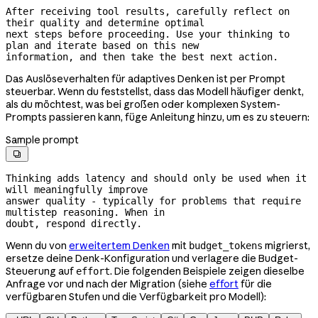
After receiving tool results, carefully reflect on 
their quality and determine optimal

next steps before proceeding. Use your thinking to 
plan and iterate based on this new

information, and then take the best next action.
Das Auslöseverhalten für adaptives Denken ist per Prompt
steuerbar. Wenn du feststellst, dass das Modell häufiger denkt,
als du möchtest, was bei großen oder komplexen System-
Prompts passieren kann, füge Anleitung hinzu, um es zu steuern:
Sample prompt

Thinking adds latency and should only be used when it 
will meaningfully improve

answer quality - typically for problems that require 
multistep reasoning. When in

doubt, respond directly.
Wenn du von
erweitertem Denken
mit
migrierst,
budget_tokens
ersetze deine Denk-Konfiguration und verlagere die Budget-
Steuerung auf
. Die folgenden Beispiele zeigen dieselbe
effort
Anfrage vor und nach der Migration (siehe
effort
für die
verfügbaren Stufen und die Verfügbarkeit pro Modell):