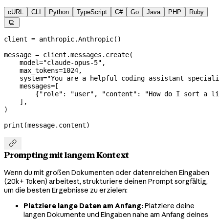
cURL
CLI
Python
TypeScript
C#
Go
Java
PHP
Ruby

client 
=
 anthropic.Anthropic()
message 
=
 client.messages.create(
    model
=
"claude-opus-5"
,
    max_tokens
=
1024
,
    system
=
"You are a helpful coding assistant speciali
    messages
=
[
        {
"role"
: 
"user"
, 
"content"
: 
"How do I sort a li
    ],
)
print
(message.content)

Prompting mit langem Kontext
Wenn du mit großen Dokumenten oder datenreichen Eingaben
(20k+ Token) arbeitest, strukturiere deinen Prompt sorgfältig,
um die besten Ergebnisse zu erzielen:
Platziere lange Daten am Anfang:
Platziere deine
langen Dokumente und Eingaben nahe am Anfang deines