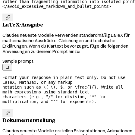
rather than fragmenting information into isolated point
</avoid_excessive_markdown_and_bullet_points>

LaTeX-Ausgabe
Claudes neueste Modelle verwenden standardmäßig LaTeX für
mathematische Ausdrücke, Gleichungen und technische
Erklärungen. Wenn du Klartext bevorzugst, füge die folgenden
Anweisungen zu deinem Prompt hinzu:
Sample prompt

Format your response in plain text only. Do not use 
LaTeX, MathJax, or any markup

notation such as \( \), $, or \frac{}{}. Write all 
math expressions using standard text

characters (e.g., "/" for division, "*" for 
multiplication, and "^" for exponents).

Dokumenterstellung
Claudes neueste Modelle erstellen Präsentationen, Animationen