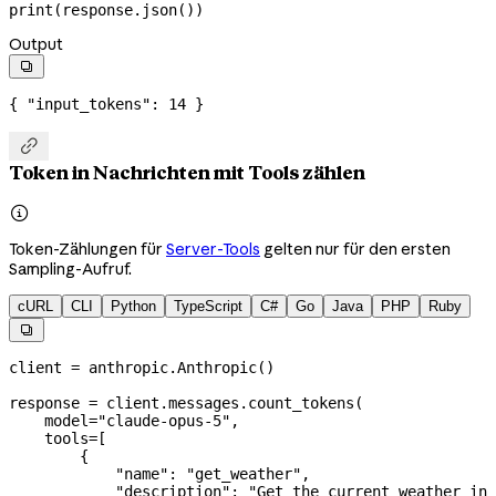
print
(response.json())
Output

{ 
"input_tokens"
: 
14
 }

Token in Nachrichten mit Tools zählen

Token-Zählungen für
Server-Tools
gelten nur für den ersten
Sampling-Aufruf.
cURL
CLI
Python
TypeScript
C#
Go
Java
PHP
Ruby

client 
=
 anthropic.Anthropic()
response 
=
 client.messages.count_tokens(
    model
=
"claude-opus-5"
,
    tools
=
[
        {
            "name"
: 
"get_weather"
,
            "description"
: 
"Get the current weather in 