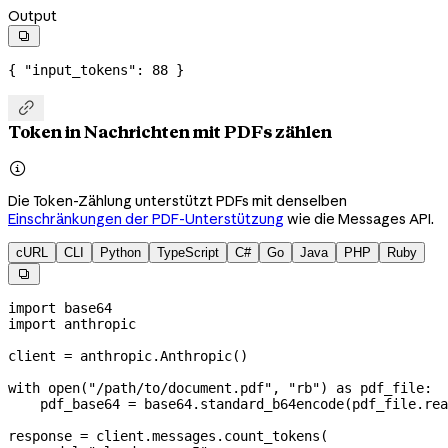
Output

{ 
"input_tokens"
: 
88
 }

Token in Nachrichten mit PDFs zählen

Die Token-Zählung unterstützt PDFs mit denselben
Einschränkungen der PDF-Unterstützung
wie die Messages API.
cURL
CLI
Python
TypeScript
C#
Go
Java
PHP
Ruby

import
 base64
import
 anthropic
client 
=
 anthropic.Anthropic()
with
 open
(
"/path/to/document.pdf"
, 
"rb"
) 
as
 pdf_file:
    pdf_base64 
=
 base64.standard_b64encode(pdf_file.rea
response 
=
 client.messages.count_tokens(