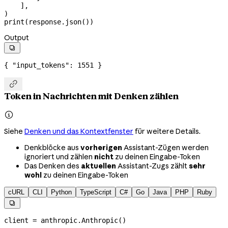
    ],
)
print
(response.json())
Output

{ 
"input_tokens"
: 
1551
 }

Token in Nachrichten mit Denken zählen

Siehe
Denken und das Kontextfenster
für weitere Details.
Denkblöcke aus
vorherigen
Assistant-Zügen werden
ignoriert und zählen
nicht
zu deinen Eingabe-Token
Das Denken des
aktuellen
Assistant-Zugs zählt
sehr
wohl
zu deinen Eingabe-Token
cURL
CLI
Python
TypeScript
C#
Go
Java
PHP
Ruby

client 
=
 anthropic.Anthropic()