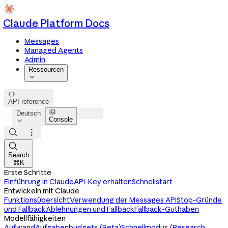
Claude Platform Docs
Messages
Managed Agents
Admin
Ressourcen


API reference

Deutsch
Log in
Console




Search
⌘K
Erste Schritte
Einführung in Claude
API-Key erhalten
Schnellstart
Entwickeln mit Claude
Funktionsübersicht
Verwendung der Messages API
Stop-Gründe
und Fallback
Ablehnungen und Fallback
Fallback-Guthaben
Modellfähigkeiten
Aufwand
Aufgabenbudgets (Beta)
Schnellmodus (Research