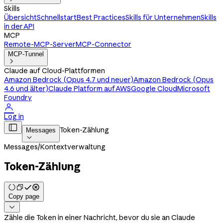
Skills
Übersicht
Schnellstart
Best Practices
Skills für Unternehmen
Skills
in der API
MCP
Remote-MCP-Server
MCP-Connector
MCP-Tunnel

Claude auf Cloud-Plattformen
Amazon Bedrock (Opus 4.7 und neuer)
Amazon Bedrock (Opus
4.6 und älter)
Claude Platform auf AWS
Google Cloud
Microsoft
Foundry

Log in

Token-Zählung
Messages

Messages
/
Kontextverwaltung
Token-Zählung
Copy page

Zähle die Token in einer Nachricht, bevor du sie an Claude