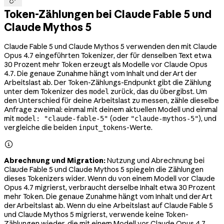
Token-Zählungen bei Claude Fable 5 und
Claude Mythos 5
Claude Fable 5 und Claude Mythos 5 verwenden den mit Claude
Opus 4.7 eingeführten Tokenizer, der für denselben Text etwa
30 Prozent mehr Token erzeugt als Modelle vor Claude Opus
4.7. Die genaue Zunahme hängt vom Inhalt und der Art der
Arbeitslast ab. Der Token-Zählungs-Endpunkt gibt die Zählung
unter dem Tokenizer des
zurück, das du übergibst. Um
model
den Unterschied für deine Arbeitslast zu messen, zähle dieselbe
Anfrage zweimal: einmal mit deinem aktuellen Modell und einmal
mit
(oder
), und
model: "claude-fable-5"
"claude-mythos-5"
vergleiche die beiden
-Werte.
input_tokens

Abrechnung und Migration:
Nutzung und Abrechnung bei
Claude Fable 5 und Claude Mythos 5 spiegeln die Zählungen
dieses Tokenizers wider. Wenn du von einem Modell vor Claude
Opus 4.7 migrierst, verbraucht derselbe Inhalt etwa 30 Prozent
mehr Token. Die genaue Zunahme hängt vom Inhalt und der Art
der Arbeitslast ab. Wenn du eine Arbeitslast auf Claude Fable 5
und Claude Mythos 5 migrierst, verwende keine Token-
Zählungen wieder, die mit einem Modell vor Claude Opus 4.7