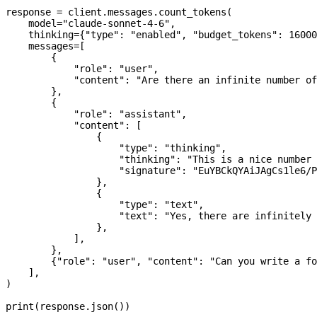
response 
=
 client.messages.count_tokens(
    model
=
"claude-sonnet-4-6"
,
    thinking
=
{
"type"
: 
"enabled"
, 
"budget_tokens"
: 
16000
    messages
=
[
        {
            "role"
: 
"user"
,
            "content"
: 
"Are there an infinite number of
        },
        {
            "role"
: 
"assistant"
,
            "content"
: [
                {
                    "type"
: 
"thinking"
,
                    "thinking"
: 
"This is a nice number 
                    "signature"
: 
"EuYBCkQYAiJAgCs1le6/P
                },
                {
                    "type"
: 
"text"
,
                    "text"
: 
"Yes, there are infinitely 
                },
            ],
        },
        {
"role"
: 
"user"
, 
"content"
: 
"Can you write a fo
    ],
)
print
(response.json())