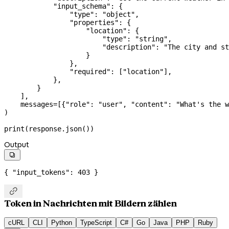
            "input_schema"
: {
                "type"
: 
"object"
,
                "properties"
: {
                    "location"
: {
                        "type"
: 
"string"
,
                        "description"
: 
"The city and st
                    }
                },
                "required"
: [
"location"
],
            },
        }
    ],
    messages
=
[{
"role"
: 
"user"
, 
"content"
: 
"What's the w
)
print
(response.json())
Output

{ 
"input_tokens"
: 
403
 }

Token in Nachrichten mit Bildern zählen
cURL
CLI
Python
TypeScript
C#
Go
Java
PHP
Ruby