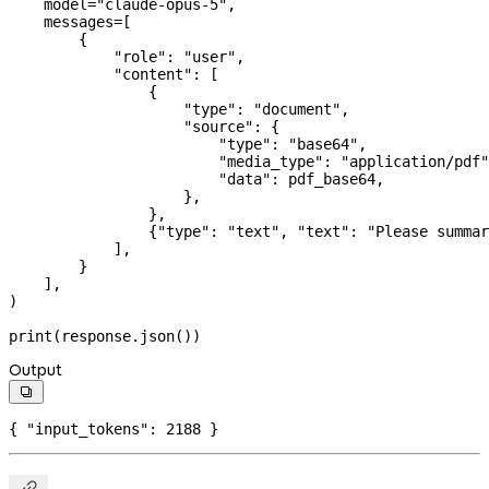
    model
=
"claude-opus-5"
,
    messages
=
[
        {
            "role"
: 
"user"
,
            "content"
: [
                {
                    "type"
: 
"document"
,
                    "source"
: {
                        "type"
: 
"base64"
,
                        "media_type"
: 
"application/pdf"
                        "data"
: pdf_base64,
                    },
                },
                {
"type"
: 
"text"
, 
"text"
: 
"Please summar
            ],
        }
    ],
)
print
(response.json())
Output

{ 
"input_tokens"
: 
2188
 }
