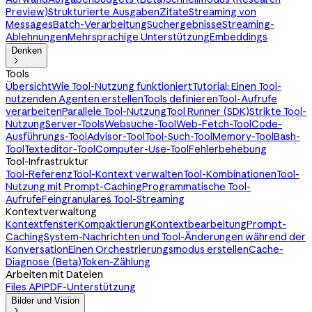
Preview)
Strukturierte Ausgaben
Zitate
Streaming von
Messages
Batch-Verarbeitung
Suchergebnisse
Streaming-
Ablehnungen
Mehrsprachige Unterstützung
Embeddings
Denken

Tools
Übersicht
Wie Tool-Nutzung funktioniert
Tutorial: Einen Tool-
nutzenden Agenten erstellen
Tools definieren
Tool-Aufrufe
verarbeiten
Parallele Tool-Nutzung
Tool Runner (SDK)
Strikte Tool-
Nutzung
Server-Tools
Websuche-Tool
Web-Fetch-Tool
Code-
Ausführungs-Tool
Advisor-Tool
Tool-Such-Tool
Memory-Tool
Bash-
Tool
Texteditor-Tool
Computer-Use-Tool
Fehlerbehebung
Tool-Infrastruktur
Tool-Referenz
Tool-Kontext verwalten
Tool-Kombinationen
Tool-
Nutzung mit Prompt-Caching
Programmatische Tool-
Aufrufe
Feingranulares Tool-Streaming
Kontextverwaltung
Kontextfenster
Kompaktierung
Kontextbearbeitung
Prompt-
Caching
System-Nachrichten und Tool-Änderungen während der
Konversation
Einen Orchestrierungsmodus erstellen
Cache-
Diagnose (Beta)
Token-Zählung
Arbeiten mit Dateien
Files API
PDF-Unterstützung
Bilder und Vision
