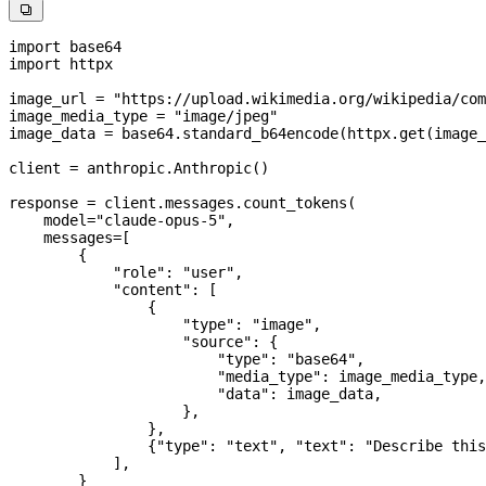

import
 base64
import
 httpx
image_url 
=
 "https://upload.wikimedia.org/wikipedia/com
image_media_type 
=
 "image/jpeg"
image_data 
=
 base64.standard_b64encode(httpx.get(image_
client 
=
 anthropic.Anthropic()
response 
=
 client.messages.count_tokens(
    model
=
"claude-opus-5"
,
    messages
=
[
        {
            "role"
: 
"user"
,
            "content"
: [
                {
                    "type"
: 
"image"
,
                    "source"
: {
                        "type"
: 
"base64"
,
                        "media_type"
: image_media_type,
                        "data"
: image_data,
                    },
                },
                {
"type"
: 
"text"
, 
"text"
: 
"Describe this
            ],
        }