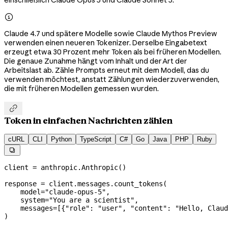
einschließlich Claude Opus 5 und Claude Sonnet 5.

Claude 4.7 und spätere Modelle sowie Claude Mythos Preview
verwenden einen neueren Tokenizer. Derselbe Eingabetext
erzeugt etwa 30 Prozent mehr Token als bei früheren Modellen.
Die genaue Zunahme hängt vom Inhalt und der Art der
Arbeitslast ab. Zähle Prompts erneut mit dem Modell, das du
verwenden möchtest, anstatt Zählungen wiederzuverwenden,
die mit früheren Modellen gemessen wurden.

Token in einfachen Nachrichten zählen
cURL
CLI
Python
TypeScript
C#
Go
Java
PHP
Ruby

client 
=
 anthropic.Anthropic()
response 
=
 client.messages.count_tokens(
    model
=
"claude-opus-5"
,
    system
=
"You are a scientist"
,
    messages
=
[{
"role"
: 
"user"
, 
"content"
: 
"Hello, Claud
)