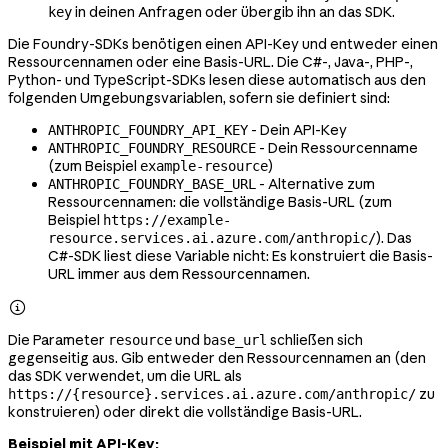
in deinen Anfragen oder übergib ihn an das SDK.
key
Die Foundry-SDKs benötigen einen API-Key und entweder einen
Ressourcennamen oder eine Basis-URL. Die C#-, Java-, PHP-,
Python- und TypeScript-SDKs lesen diese automatisch aus den
folgenden Umgebungsvariablen, sofern sie definiert sind:
- Dein API-Key
ANTHROPIC_FOUNDRY_API_KEY
- Dein Ressourcenname
ANTHROPIC_FOUNDRY_RESOURCE
(zum Beispiel
)
example-resource
- Alternative zum
ANTHROPIC_FOUNDRY_BASE_URL
Ressourcennamen: die vollständige Basis-URL (zum
Beispiel
https://example-
). Das
resource.services.ai.azure.com/anthropic/
C#-SDK liest diese Variable nicht: Es konstruiert die Basis-
URL immer aus dem Ressourcennamen.

Die Parameter
und
schließen sich
resource
base_url
gegenseitig aus. Gib entweder den Ressourcennamen an (den
das SDK verwendet, um die URL als
zu
https://{resource}.services.ai.azure.com/anthropic/
konstruieren) oder direkt die vollständige Basis-URL.
Beispiel mit API-Key: