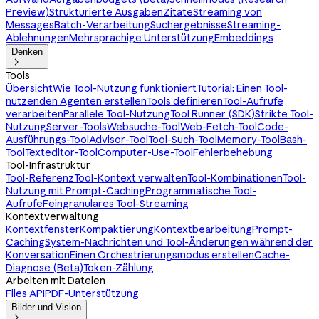
Preview)
Strukturierte Ausgaben
Zitate
Streaming von
Messages
Batch-Verarbeitung
Suchergebnisse
Streaming-
Ablehnungen
Mehrsprachige Unterstützung
Embeddings
Denken

Tools
Übersicht
Wie Tool-Nutzung funktioniert
Tutorial: Einen Tool-
nutzenden Agenten erstellen
Tools definieren
Tool-Aufrufe
verarbeiten
Parallele Tool-Nutzung
Tool Runner (SDK)
Strikte Tool-
Nutzung
Server-Tools
Websuche-Tool
Web-Fetch-Tool
Code-
Ausführungs-Tool
Advisor-Tool
Tool-Such-Tool
Memory-Tool
Bash-
Tool
Texteditor-Tool
Computer-Use-Tool
Fehlerbehebung
Tool-Infrastruktur
Tool-Referenz
Tool-Kontext verwalten
Tool-Kombinationen
Tool-
Nutzung mit Prompt-Caching
Programmatische Tool-
Aufrufe
Feingranulares Tool-Streaming
Kontextverwaltung
Kontextfenster
Kompaktierung
Kontextbearbeitung
Prompt-
Caching
System-Nachrichten und Tool-Änderungen während der
Konversation
Einen Orchestrierungsmodus erstellen
Cache-
Diagnose (Beta)
Token-Zählung
Arbeiten mit Dateien
Files API
PDF-Unterstützung
Bilder und Vision
