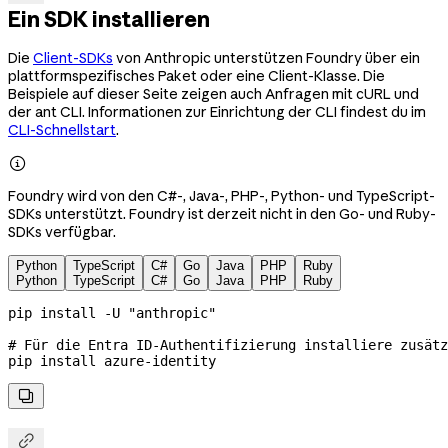
Ein SDK installieren
Die
Client-SDKs
von Anthropic unterstützen Foundry über ein
plattformspezifisches Paket oder eine Client-Klasse. Die
Beispiele auf dieser Seite zeigen auch Anfragen mit cURL und
der ant CLI. Informationen zur Einrichtung der CLI findest du im
CLI-Schnellstart
.

Foundry wird von den C#-, Java-, PHP-, Python- und TypeScript-
SDKs unterstützt. Foundry ist derzeit nicht in den Go- und Ruby-
SDKs verfügbar.
Python
TypeScript
C#
Go
Java
PHP
Ruby
Python
TypeScript
C#
Go
Java
PHP
Ruby
pip
 install
 -U
 "anthropic"
# Für die Entra ID-Authentifizierung installiere zusät
pip
 install
 azure-identity

