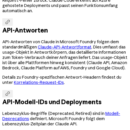
-Fehler zurück. Claude Code erkennt auf Azure
Request
gehostete Deployments und passt seinen Funktionsumfang
automatisch an.

API-Antworten
API-Antworten von Claude in Microsoft Foundry folgen dem
standardmäßigen
Claude-API-Antwortformat
. Dies umfasst das
-Objekt in Antwortkörpern, das detaillierte Informationen
usage
zum Token-Verbrauch deiner Anfragen liefert. Das
-Objekt
usage
ist über alle Plattformen hinweg konsistent (Claude API, Amazon
Bedrock, Claude Platform auf AWS, Foundry und Google Cloud).
Details zu Foundry-spezifischen Antwort-Headern findest du
unter
Korrelations-Request-IDs
.

API-Modell-IDs und Deployments
Lebenszyklus-Begriffe (Deprecated, Retired) sind in
Modell-
Deprecations
definiert. Microsoft Foundry folgt dem
Lebenszyklus-Zeitplan der Claude API.