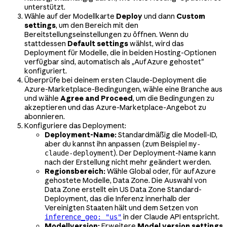
unterstützt.
Wähle auf der Modellkarte
Deploy
und dann
Custom
settings
, um den Bereich mit den
Bereitstellungseinstellungen zu öffnen. Wenn du
stattdessen
Default settings
wählst, wird das
Deployment für Modelle, die in beiden Hosting-Optionen
verfügbar sind, automatisch als „Auf Azure gehostet"
konfiguriert.
Überprüfe bei deinem ersten Claude-Deployment die
Azure-Marketplace-Bedingungen, wähle eine Branche aus
und wähle
Agree and Proceed
, um die Bedingungen zu
akzeptieren und das Azure-Marketplace-Angebot zu
abonnieren.
Konfiguriere das Deployment:
Deployment-Name:
Standardmäßig die Modell-ID,
aber du kannst ihn anpassen (zum Beispiel
my-
). Der Deployment-Name kann
claude-deployment
nach der Erstellung nicht mehr geändert werden.
Regionsbereich:
Wähle Global oder, für auf Azure
gehostete Modelle, Data Zone. Die Auswahl von
Data Zone erstellt ein US Data Zone Standard-
Deployment, das die Inferenz innerhalb der
Vereinigten Staaten hält und dem Setzen von
in der Claude API entspricht.
inference_geo: "us"
Modellversion:
Erweitere
Model version settings