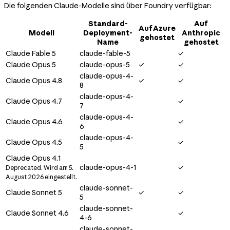
Die folgenden Claude-Modelle sind über Foundry verfügbar:
Standard-
Auf
Auf Azure
Modell
Deployment-
Anthropic
gehostet
Name
gehostet
Claude Fable 5
claude-fable-5
✓
Claude Opus 5
claude-opus-5
✓
✓
claude-opus-4-
Claude Opus 4.8
✓
✓
8
claude-opus-4-
Claude Opus 4.7
✓
7
claude-opus-4-
Claude Opus 4.6
✓
6
claude-opus-4-
Claude Opus 4.5
✓
5
Claude Opus 4.1
claude-opus-4-1
✓
Deprecated. Wird am 5.
August 2026 eingestellt.
claude-sonnet-
Claude Sonnet 5
✓
✓
5
claude-sonnet-
Claude Sonnet 4.6
✓
4-6
claude-sonnet-