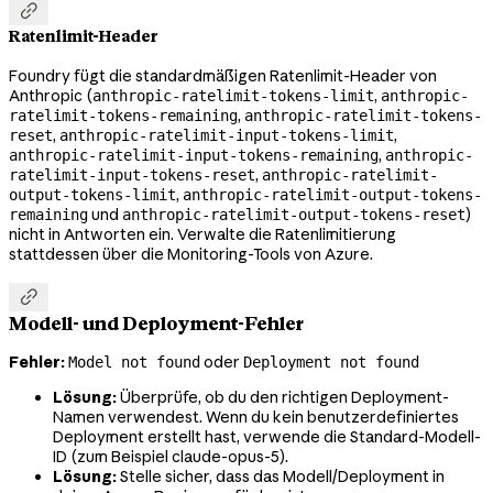

Ratenlimit-Header
Foundry fügt die standardmäßigen Ratenlimit-Header von
Anthropic (
,
anthropic-ratelimit-tokens-limit
anthropic-
,
ratelimit-tokens-remaining
anthropic-ratelimit-tokens-
,
,
reset
anthropic-ratelimit-input-tokens-limit
,
anthropic-ratelimit-input-tokens-remaining
anthropic-
,
ratelimit-input-tokens-reset
anthropic-ratelimit-
,
output-tokens-limit
anthropic-ratelimit-output-tokens-
und
)
remaining
anthropic-ratelimit-output-tokens-reset
nicht in Antworten ein. Verwalte die Ratenlimitierung
stattdessen über die Monitoring-Tools von Azure.

Modell- und Deployment-Fehler
Fehler:
oder
Model not found
Deployment not found
Lösung:
Überprüfe, ob du den richtigen Deployment-
Namen verwendest. Wenn du kein benutzerdefiniertes
Deployment erstellt hast, verwende die Standard-Modell-
ID (zum Beispiel
claude-opus-5
).
Lösung:
Stelle sicher, dass das Modell/Deployment in