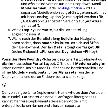
und wähle eine Version aus dem Dropdown-Menü
Model version
. Jede
Hosting-Option
wird als
separate Modellversion aufgeführt, gekennzeichnet
mit ihrer Hosting-Option (zum Beispiel Version 1 für
„Auf Anthropic gehostet", Version 2 für „Auf Azure
gehostet").
Wähle
Deploy
und warte, bis die Bereitstellung
abgeschlossen ist.
Wähle nach der Bereitstellung
Build
in der Navigation
oben rechts, dann
Models
im linken Bereich und öffne
dein Deployment. Der Tab
Details
zeigt die
Target URI
(deine Endpunkt-URL) und den
Key
(deinen API-Key).
Wenn der
New Foundry
-Schalter deaktiviert ist, befindest du
dich im klassischen Portal-Layout. Öffne dort
Model catalog
im
linken Bereich, um ein Modell zu finden und bereitzustellen, und
öffne
Models + endpoints
(unter
My assets
), um deine
Deployments und deren Endpunktdetails anzuzeigen.

Der von dir gewählte Deployment-Name wird zu dem Wert, den
du im
-Parameter deiner API-Anfragen übergibst. Du
model
kannst mehrere Deployments desselben Modells mit
unterschiedlichen Namen erstellen, um separate