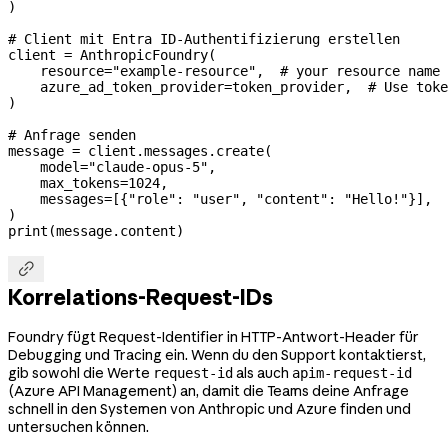
)
# Client mit Entra ID-Authentifizierung erstellen
client 
=
 AnthropicFoundry(
    resource
=
"example-resource"
,  
# your resource name
    azure_ad_token_provider
=
token_provider,  
# Use toke
)
# Anfrage senden
message 
=
 client.messages.create(
    model
=
"claude-opus-5"
,
    max_tokens
=
1024
,
    messages
=
[{
"role"
: 
"user"
, 
"content"
: 
"Hello!"
}],
)
print
(message.content)

Korrelations-Request-IDs
Foundry fügt Request-Identifier in HTTP-Antwort-Header für
Debugging und Tracing ein. Wenn du den Support kontaktierst,
gib sowohl die Werte
als auch
request-id
apim-request-id
(Azure API Management) an, damit die Teams deine Anfrage
schnell in den Systemen von Anthropic und Azure finden und
untersuchen können.