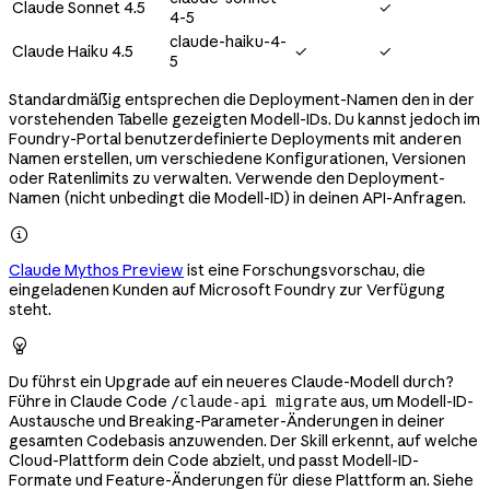
Claude Sonnet 4.5
✓
4-5
claude-haiku-4-
Claude Haiku 4.5
✓
✓
5
Standardmäßig entsprechen die Deployment-Namen den in der
vorstehenden Tabelle gezeigten Modell-IDs. Du kannst jedoch im
Foundry-Portal benutzerdefinierte Deployments mit anderen
Namen erstellen, um verschiedene Konfigurationen, Versionen
oder Ratenlimits zu verwalten. Verwende den Deployment-
Namen (nicht unbedingt die Modell-ID) in deinen API-Anfragen.

Claude Mythos Preview
ist eine Forschungsvorschau, die
eingeladenen Kunden auf Microsoft Foundry zur Verfügung
steht.

Du führst ein Upgrade auf ein neueres Claude-Modell durch?
Führe in Claude Code
aus, um Modell-ID-
/claude-api migrate
Austausche und Breaking-Parameter-Änderungen in deiner
gesamten Codebasis anzuwenden. Der Skill erkennt, auf welche
Cloud-Plattform dein Code abzielt, und passt Modell-ID-
Formate und Feature-Änderungen für diese Plattform an. Siehe