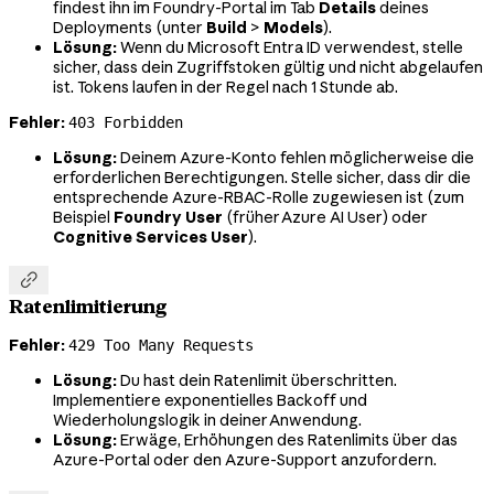
findest ihn im Foundry-Portal im Tab
Details
deines
Deployments (unter
Build
>
Models
).
Lösung:
Wenn du Microsoft Entra ID verwendest, stelle
sicher, dass dein Zugriffstoken gültig und nicht abgelaufen
ist. Tokens laufen in der Regel nach 1 Stunde ab.
Fehler:
403 Forbidden
Lösung:
Deinem Azure-Konto fehlen möglicherweise die
erforderlichen Berechtigungen. Stelle sicher, dass dir die
entsprechende Azure-RBAC-Rolle zugewiesen ist (zum
Beispiel
Foundry User
(früher Azure AI User) oder
Cognitive Services User
).

Ratenlimitierung
Fehler:
429 Too Many Requests
Lösung:
Du hast dein Ratenlimit überschritten.
Implementiere exponentielles Backoff und
Wiederholungslogik in deiner Anwendung.
Lösung:
Erwäge, Erhöhungen des Ratenlimits über das
Azure-Portal oder den Azure-Support anzufordern.