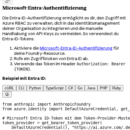

Microsoft-Entra-Authentifizierung
Die Entra-ID-Authentifizierung ermöglicht es dir, den Zugriff mit
Azure RBAC zu verwalten, dich in das Identitätsmanagement
deiner Organisation zu integrieren und die manuelle
Handhabung von API-Keys zu vermeiden. So verwendest du
Entra-ID-Tokens:
Aktiviere die
Microsoft-Entra-ID-Authentifizierung
für
deine Foundry-Ressource.
Rufe ein Zugriffstoken von Entra ID ab.
Verwende das Token im Header
Authorization: Bearer
.
{TOKEN}
Beispiel mit Entra ID:
cURL
CLI
Python
TypeScript
C#
Go
Java
PHP
Ruby

from
 anthropic 
import
 AnthropicFoundry
from
 azure.identity 
import
 DefaultAzureCredential, get
# Microsoft Entra ID-Token mit dem Token-Provider-Muste
token_provider 
=
 get_bearer_token_provider(
    DefaultAzureCredential(), 
"https://ai.azure.com/.de