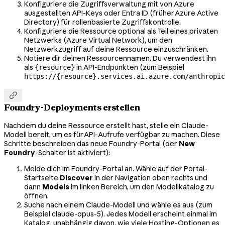
Konfiguriere die Zugriffsverwaltung mit von Azure
ausgestellten API-Keys oder Entra ID (früher Azure Active
Directory) für rollenbasierte Zugriffskontrolle.
Konfiguriere die Ressource optional als Teil eines privaten
Netzwerks (Azure Virtual Network), um den
Netzwerkzugriff auf deine Ressource einzuschränken.
Notiere dir deinen Ressourcennamen. Du verwendest ihn
als
in API-Endpunkten (zum Beispiel
{resource}
https://{resource}.services.ai.azure.com/anthropic

Foundry-Deployments erstellen
Nachdem du deine Ressource erstellt hast, stelle ein Claude-
Modell bereit, um es für API-Aufrufe verfügbar zu machen. Diese
Schritte beschreiben das neue Foundry-Portal (der
New
Foundry
-Schalter ist aktiviert):
Melde dich im Foundry-Portal an. Wähle auf der Portal-
Startseite
Discover
in der Navigation oben rechts und
dann
Models
im linken Bereich, um den Modellkatalog zu
öffnen.
Suche nach einem Claude-Modell und wähle es aus (zum
Beispiel
claude-opus-5
). Jedes Modell erscheint einmal im
Katalog, unabhängig davon, wie viele Hosting-Optionen es