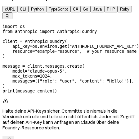
cURL
CLI
Python
TypeScript
C#
Go
Java
PHP
Ruby

import
 os
from
 anthropic 
import
 AnthropicFoundry
client 
=
 AnthropicFoundry(
    api_key
=
os.environ.get(
"ANTHROPIC_FOUNDRY_API_KEY"
)
    resource
=
"example-resource"
,  
# your resource name
)
message 
=
 client.messages.create(
    model
=
"claude-opus-5"
,
    max_tokens
=
1024
,
    messages
=
[{
"role"
: 
"user"
, 
"content"
: 
"Hello!"
}],
)
print
(message.content)

Halte deine API-Keys sicher. Committe sie niemals in die
Versionskontrolle und teile sie nicht öffentlich. Jeder mit Zugriff
auf deinen API-Key kann Anfragen an Claude über deine
Foundry-Ressource stellen.