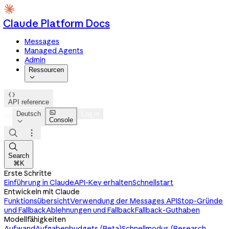
Claude Platform Docs
Messages
Managed Agents
Admin
Ressourcen


API reference

Deutsch
Log in
Console




Search
⌘K
Erste Schritte
Einführung in Claude
API-Key erhalten
Schnellstart
Entwickeln mit Claude
Funktionsübersicht
Verwendung der Messages API
Stop-Gründe
und Fallback
Ablehnungen und Fallback
Fallback-Guthaben
Modellfähigkeiten
Aufwand
Aufgabenbudgets (Beta)
Schnellmodus (Research