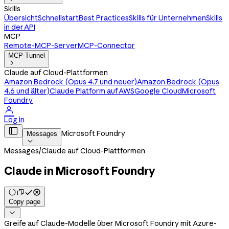
Skills
Übersicht
Schnellstart
Best Practices
Skills für Unternehmen
Skills
in der API
MCP
Remote-MCP-Server
MCP-Connector
MCP-Tunnel

Claude auf Cloud-Plattformen
Amazon Bedrock (Opus 4.7 und neuer)
Amazon Bedrock (Opus
4.6 und älter)
Claude Platform auf AWS
Google Cloud
Microsoft
Foundry

Log in

Microsoft Foundry
Messages

Messages
/
Claude auf Cloud-Plattformen
Claude in Microsoft Foundry
Copy page

Greife auf Claude-Modelle über Microsoft Foundry mit Azure-