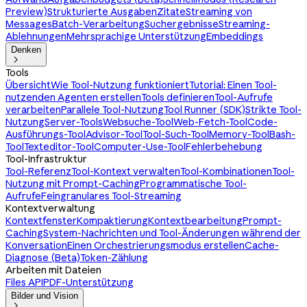
Preview)
Strukturierte Ausgaben
Zitate
Streaming von
Messages
Batch-Verarbeitung
Suchergebnisse
Streaming-
Ablehnungen
Mehrsprachige Unterstützung
Embeddings
Denken

Tools
Übersicht
Wie Tool-Nutzung funktioniert
Tutorial: Einen Tool-
nutzenden Agenten erstellen
Tools definieren
Tool-Aufrufe
verarbeiten
Parallele Tool-Nutzung
Tool Runner (SDK)
Strikte Tool-
Nutzung
Server-Tools
Websuche-Tool
Web-Fetch-Tool
Code-
Ausführungs-Tool
Advisor-Tool
Tool-Such-Tool
Memory-Tool
Bash-
Tool
Texteditor-Tool
Computer-Use-Tool
Fehlerbehebung
Tool-Infrastruktur
Tool-Referenz
Tool-Kontext verwalten
Tool-Kombinationen
Tool-
Nutzung mit Prompt-Caching
Programmatische Tool-
Aufrufe
Feingranulares Tool-Streaming
Kontextverwaltung
Kontextfenster
Kompaktierung
Kontextbearbeitung
Prompt-
Caching
System-Nachrichten und Tool-Änderungen während der
Konversation
Einen Orchestrierungsmodus erstellen
Cache-
Diagnose (Beta)
Token-Zählung
Arbeiten mit Dateien
Files API
PDF-Unterstützung
Bilder und Vision
