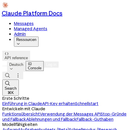
Claude Platform Docs
Messages
Managed Agents
Admin
Ressourcen


API reference

Deutsch
Log in
Console




Search
⌘K
Erste Schritte
Einführung in Claude
API-Key erhalten
Schnellstart
Entwickeln mit Claude
Funktionsübersicht
Verwendung der Messages API
Stop-Gründe
und Fallback
Ablehnungen und Fallback
Fallback-Guthaben
Modellfähigkeiten
Aufwand
Aufgabenbudgets (Beta)
Schnellmodus (Research