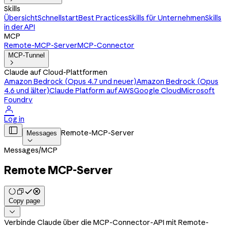
Skills
Übersicht
Schnellstart
Best Practices
Skills für Unternehmen
Skills
in der API
MCP
Remote-MCP-Server
MCP-Connector
MCP-Tunnel

Claude auf Cloud-Plattformen
Amazon Bedrock (Opus 4.7 und neuer)
Amazon Bedrock (Opus
4.6 und älter)
Claude Platform auf AWS
Google Cloud
Microsoft
Foundry

Log in

Remote-MCP-Server
Messages

Messages
/
MCP
Remote MCP-Server
Copy page

Verbinde Claude über die MCP-Connector-API mit Remote-