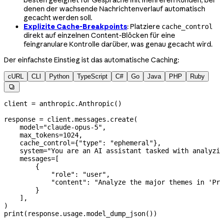
denen der wachsende Nachrichtenverlauf automatisch
gecacht werden soll.
Explizite Cache-Breakpoints
: Platziere
cache_control
direkt auf einzelnen Content-Blöcken für eine
feingranulare Kontrolle darüber, was genau gecacht wird.
Der einfachste Einstieg ist das automatische Caching:
cURL
CLI
Python
TypeScript
C#
Go
Java
PHP
Ruby

client 
=
 anthropic.Anthropic()
response 
=
 client.messages.create(
    model
=
"claude-opus-5"
,
    max_tokens
=
1024
,
    cache_control
=
{
"type"
: 
"ephemeral"
},
    system
=
"You are an AI assistant tasked with analyzi
    messages
=
[
        {
            "role"
: 
"user"
,
            "content"
: 
"Analyze the major themes in 'Pr
        }
    ],
)
print
(response.usage.model_dump_json())