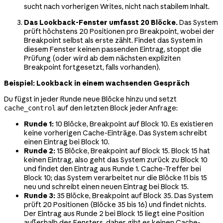
sucht nach vorherigen Writes, nicht nach stabilem Inhalt.
Das Lookback-Fenster umfasst 20 Blöcke.
Das System
prüft höchstens 20 Positionen pro Breakpoint, wobei der
Breakpoint selbst als erste zählt. Findet das System in
diesem Fenster keinen passenden Eintrag, stoppt die
Prüfung (oder wird ab dem nächsten expliziten
Breakpoint fortgesetzt, falls vorhanden).
Beispiel: Lookback in einem wachsenden Gespräch
Du fügst in jeder Runde neue Blöcke hinzu und setzt
auf den letzten Block jeder Anfrage:
cache_control
Runde 1:
10 Blöcke, Breakpoint auf Block 10. Es existieren
keine vorherigen Cache-Einträge. Das System schreibt
einen Eintrag bei Block 10.
Runde 2:
15 Blöcke, Breakpoint auf Block 15. Block 15 hat
keinen Eintrag, also geht das System zurück zu Block 10
und findet den Eintrag aus Runde 1. Cache-Treffer bei
Block 10; das System verarbeitet nur die Blöcke 11 bis 15
neu und schreibt einen neuen Eintrag bei Block 15.
Runde 3:
35 Blöcke, Breakpoint auf Block 35. Das System
prüft 20 Positionen (Blöcke 35 bis 16) und findet nichts.
Der Eintrag aus Runde 2 bei Block 15 liegt eine Position
außerhalb des Fensters, daher gibt es keinen Cache-