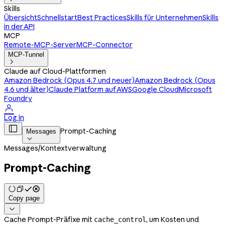
Skills
Übersicht
Schnellstart
Best Practices
Skills für Unternehmen
Skills
in der API
MCP
Remote-MCP-Server
MCP-Connector
MCP-Tunnel

Claude auf Cloud-Plattformen
Amazon Bedrock (Opus 4.7 und neuer)
Amazon Bedrock (Opus
4.6 und älter)
Claude Platform auf AWS
Google Cloud
Microsoft
Foundry

Log in

Prompt-Caching
Messages

Messages
/
Kontextverwaltung
Prompt-Caching
Copy page

Cache Prompt-Präfixe mit
, um Kosten und
cache_control