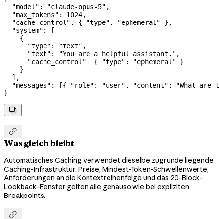
  "model"
: 
"claude-opus-5"
,
  "max_tokens"
: 
1024
,
  "cache_control"
: { 
"type"
: 
"ephemeral"
 },
  "system"
: [
    {
      "type"
: 
"text"
,
      "text"
: 
"You are a helpful assistant."
,
      "cache_control"
: { 
"type"
: 
"ephemeral"
 }
    }
  ],
  "messages"
: [{ 
"role"
: 
"user"
, 
"content"
: 
"What are t
}


Was gleich bleibt
Automatisches Caching verwendet dieselbe zugrunde liegende
Caching-Infrastruktur. Preise, Mindest-Token-Schwellenwerte,
Anforderungen an die Kontextreihenfolge und das 20-Block-
Lookback-Fenster gelten alle genauso wie bei expliziten
Breakpoints.
