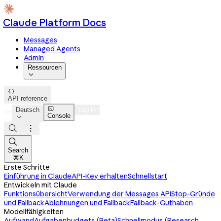
Claude Platform Docs
Messages
Managed Agents
Admin
Ressourcen


API reference

Deutsch
Log in
Console




Search
⌘K
Erste Schritte
Einführung in Claude
API-Key erhalten
Schnellstart
Entwickeln mit Claude
Funktionsübersicht
Verwendung der Messages API
Stop-Gründe
und Fallback
Ablehnungen und Fallback
Fallback-Guthaben
Modellfähigkeiten
Aufwand
Aufgabenbudgets (Beta)
Schnellmodus (Research