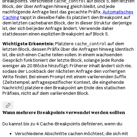
Breakpoints. Verschiebe
auf Block 5, den letzten
cache_control
Block, der über Anfragen hinweg gleich bleibt, und jede
nachfolgende Anfrage liest das gecachte Präfix.
Automatisches
Caching
tappt in dieselbe Falle: Es platziert den Breakpoint auf
dem letzten cachebaren Block, der in dieser Struktur derjenige
ist, der sich bei jeder Anfrage ändert. Verwende daher
stattdessen einen expliziten Breakpoint auf Block 5.
Wichtigste Erkenntnis:
Platziere
auf dem
cache_control
letzten Block, dessen Präfix über die Anfragen hinweg identisch
ist, die sich einen Cache teilen sollen. In einem wachsenden
Gespräch funktioniert der letzte Block, solange jede Runde
weniger als 20 Blöcke hinzufügt: Früherer Inhalt ändert sich nie,
sodass der Lookback der nächsten Anfrage den vorherigen
Write findet. Bei einem Prompt mit einem variierenden Suffix
(Zeitstempel, anfragespezifischer Kontext, die eingehende
Nachricht) platziere den Breakpoint am Ende des statischen
Präfixes, nicht auf dem variierenden Block.

Wann mehrere Breakpoints verwendet werden sollten
Du kannst bis zu 4 Cache-Breakpoints definieren, wenn du:
Verschiedene Abschnitte cachen möchtest, die sich mit