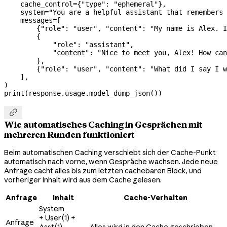
    cache_control
=
{
"type"
: 
"ephemeral"
},
    system
=
"You are a helpful assistant that remembers 
    messages
=
[
        {
"role"
: 
"user"
, 
"content"
: 
"My name is Alex. I
        {
            "role"
: 
"assistant"
,
            "content"
: 
"Nice to meet you, Alex! How can
        },
        {
"role"
: 
"user"
, 
"content"
: 
"What did I say I w
    ],
)
print
(response.usage.model_dump_json())

Wie automatisches Caching in Gesprächen mit
mehreren Runden funktioniert
Beim automatischen Caching verschiebt sich der Cache-Punkt
automatisch nach vorne, wenn Gespräche wachsen. Jede neue
Anfrage cacht alles bis zum letzten cachebaren Block, und
vorheriger Inhalt wird aus dem Cache gelesen.
Anfrage
Inhalt
Cache-Verhalten
System
+ User(1) +
Anfrage
Asst(1)
Alles wird in den Cache geschrieben