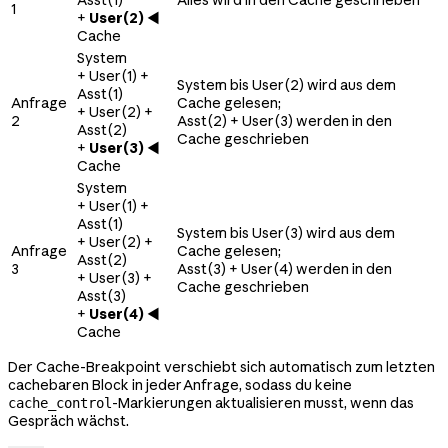
1
+
User(2)
◀
Cache
System
+ User(1) +
System bis User(2) wird aus dem
Asst(1)
Anfrage
Cache gelesen;
+ User(2) +
2
Asst(2) + User(3) werden in den
Asst(2)
Cache geschrieben
+
User(3)
◀
Cache
System
+ User(1) +
Asst(1)
System bis User(3) wird aus dem
+ User(2) +
Anfrage
Cache gelesen;
Asst(2)
3
Asst(3) + User(4) werden in den
+ User(3) +
Cache geschrieben
Asst(3)
+
User(4)
◀
Cache
Der Cache-Breakpoint verschiebt sich automatisch zum letzten
cachebaren Block in jeder Anfrage, sodass du keine
-Markierungen aktualisieren musst, wenn das
cache_control
Gespräch wächst.