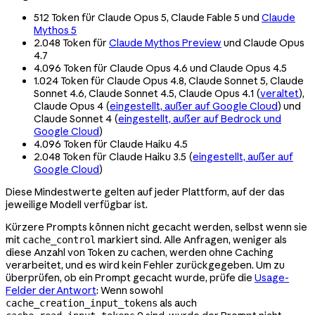
512 Token für Claude Opus 5, Claude Fable 5 und
Claude
Mythos 5
2.048 Token für
Claude Mythos Preview
und Claude Opus
4.7
4.096 Token für Claude Opus 4.6 und Claude Opus 4.5
1.024 Token für Claude Opus 4.8, Claude Sonnet 5, Claude
Sonnet 4.6, Claude Sonnet 4.5, Claude Opus 4.1 (
veraltet
),
Claude Opus 4 (
eingestellt, außer auf Google Cloud
) und
Claude Sonnet 4 (
eingestellt, außer auf Bedrock und
Google Cloud
)
4.096 Token für Claude Haiku 4.5
2.048 Token für Claude Haiku 3.5 (
eingestellt, außer auf
Google Cloud
)
Diese Mindestwerte gelten auf jeder Plattform, auf der das
jeweilige Modell verfügbar ist.
Kürzere Prompts können nicht gecacht werden, selbst wenn sie
mit
markiert sind. Alle Anfragen, weniger als
cache_control
diese Anzahl von Token zu cachen, werden ohne Caching
verarbeitet, und es wird kein Fehler zurückgegeben. Um zu
überprüfen, ob ein Prompt gecacht wurde, prüfe die
Usage-
Felder der Antwort
: Wenn sowohl
als auch
cache_creation_input_tokens