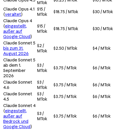
MTok
Claude Opus 4.1
$15 /
$18.75 / MTok
$30 / MTok
(
veraltet
)
MTok
Claude Opus 4
(
eingestellt,
$15 /
$18.75 / MTok
$30 / MTok
außer auf
MTok
Google Cloud
)
Claude Sonnet 5
$2 /
bis zum 31.
$2.50 / MTok
$4 / MTok
MTok
August 2026
Claude Sonnet 5
ab dem 1.
$3 /
$3.75 / MTok
$6 / MTok
September
MTok
2026
Claude Sonnet
$3 /
$3.75 / MTok
$6 / MTok
4.6
MTok
Claude Sonnet
$3 /
$3.75 / MTok
$6 / MTok
4.5
MTok
Claude Sonnet 4
(
eingestellt,
$3 /
außer auf
$3.75 / MTok
$6 / MTok
MTok
Bedrock und
Google Cloud
)