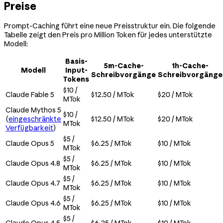
Preise
Prompt-Caching führt eine neue Preisstruktur ein. Die folgende
Tabelle zeigt den Preis pro Million Token für jedes unterstützte
Modell:
Basis-
5m-Cache-
1h-Cache-
Modell
Input-
Schreibvorgänge
Schreibvorgänge
Tokens
$10 /
Claude Fable 5
$12.50 / MTok
$20 / MTok
MTok
Claude Mythos 5
$10 /
(
eingeschränkte
$12.50 / MTok
$20 / MTok
MTok
Verfügbarkeit
)
$5 /
Claude Opus 5
$6.25 / MTok
$10 / MTok
MTok
$5 /
Claude Opus 4.8
$6.25 / MTok
$10 / MTok
MTok
$5 /
Claude Opus 4.7
$6.25 / MTok
$10 / MTok
MTok
$5 /
Claude Opus 4.6
$6.25 / MTok
$10 / MTok
MTok
$5 /
Claude Opus 4.5
$6.25 / MTok
$10 / MTok