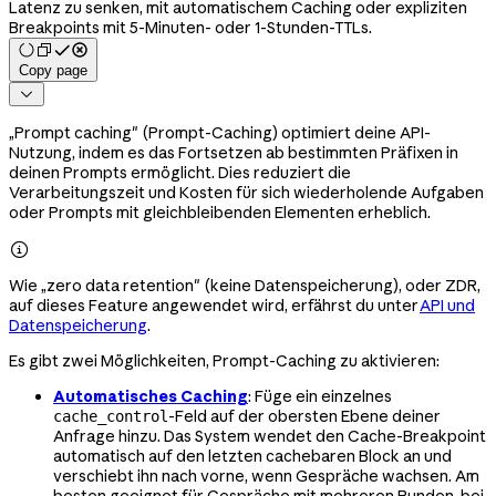
Latenz zu senken, mit automatischem Caching oder expliziten
Breakpoints mit 5-Minuten- oder 1-Stunden-TTLs.
Copy page

„Prompt caching" (Prompt-Caching) optimiert deine API-
Nutzung, indem es das Fortsetzen ab bestimmten Präfixen in
deinen Prompts ermöglicht. Dies reduziert die
Verarbeitungszeit und Kosten für sich wiederholende Aufgaben
oder Prompts mit gleichbleibenden Elementen erheblich.

Wie „zero data retention" (keine Datenspeicherung), oder ZDR,
auf dieses Feature angewendet wird, erfährst du unter
API und
Datenspeicherung
.
Es gibt zwei Möglichkeiten, Prompt-Caching zu aktivieren:
Automatisches Caching
: Füge ein einzelnes
-Feld auf der obersten Ebene deiner
cache_control
Anfrage hinzu. Das System wendet den Cache-Breakpoint
automatisch auf den letzten cachebaren Block an und
verschiebt ihn nach vorne, wenn Gespräche wachsen. Am
besten geeignet für Gespräche mit mehreren Runden, bei