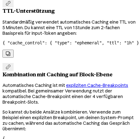

TTL-Unterstützung
Standardmäßig verwendet automatisches Caching eine TTL von
5 Minuten. Du kannst eine TTL von 1 Stunde zum 2-fachen
Basispreis für Input-Token angeben:
{ 
"cache_control"
: { 
"type"
: 
"ephemeral"
, 
"ttl"
: 
"1h"
 }


Kombination mit Caching auf Block-Ebene
Automatisches Caching ist mit
expliziten Cache-Breakpoints
kompatibel. Bei gemeinsamer Verwendung nutzt der
automatische Cache-Breakpoint einen der 4 verfügbaren
Breakpoint-Slots.
So kannst du beide Ansätze kombinieren. Verwende zum
Beispiel einen expliziten Breakpoint, um deinen System-Prompt
zu cachen, während das automatische Caching das Gespräch
übernimmt:
{