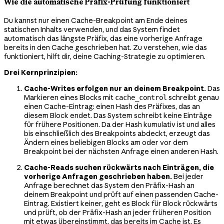
Wie die automatische Präfix-Prüfung funktioniert
Du kannst nur einen Cache-Breakpoint am Ende deines
statischen Inhalts verwenden, und das System findet
automatisch das längste Präfix, das eine vorherige Anfrage
bereits in den Cache geschrieben hat. Zu verstehen, wie das
funktioniert, hilft dir, deine Caching-Strategie zu optimieren.
Drei Kernprinzipien:
Cache-Writes erfolgen nur an deinem Breakpoint.
Das
Markieren eines Blocks mit
schreibt genau
cache_control
einen Cache-Eintrag: einen Hash des Präfixes, das an
diesem Block endet. Das System schreibt keine Einträge
für frühere Positionen. Da der Hash kumulativ ist und alles
bis einschließlich des Breakpoints abdeckt, erzeugt das
Ändern eines beliebigen Blocks am oder vor dem
Breakpoint bei der nächsten Anfrage einen anderen Hash.
Cache-Reads suchen rückwärts nach Einträgen, die
vorherige Anfragen geschrieben haben.
Bei jeder
Anfrage berechnet das System den Präfix-Hash an
deinem Breakpoint und prüft auf einen passenden Cache-
Eintrag. Existiert keiner, geht es Block für Block rückwärts
und prüft, ob der Präfix-Hash an jeder früheren Position
mit etwas übereinstimmt, das bereits im Cache ist. Es