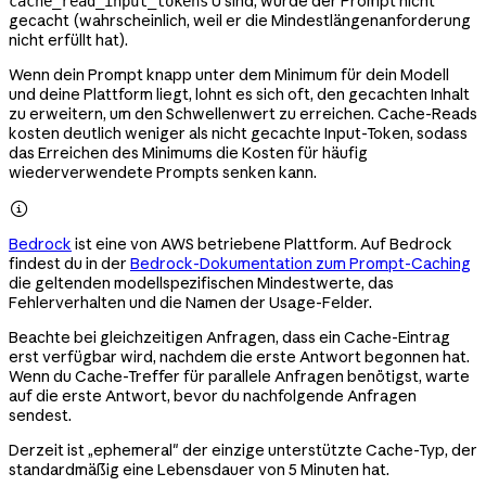
0 sind, wurde der Prompt nicht
cache_read_input_tokens
gecacht (wahrscheinlich, weil er die Mindestlängenanforderung
nicht erfüllt hat).
Wenn dein Prompt knapp unter dem Minimum für dein Modell
und deine Plattform liegt, lohnt es sich oft, den gecachten Inhalt
zu erweitern, um den Schwellenwert zu erreichen. Cache-Reads
kosten deutlich weniger als nicht gecachte Input-Token, sodass
das Erreichen des Minimums die Kosten für häufig
wiederverwendete Prompts senken kann.

Bedrock
ist eine von AWS betriebene Plattform. Auf Bedrock
findest du in der
Bedrock-Dokumentation zum Prompt-Caching
die geltenden modellspezifischen Mindestwerte, das
Fehlerverhalten und die Namen der Usage-Felder.
Beachte bei gleichzeitigen Anfragen, dass ein Cache-Eintrag
erst verfügbar wird, nachdem die erste Antwort begonnen hat.
Wenn du Cache-Treffer für parallele Anfragen benötigst, warte
auf die erste Antwort, bevor du nachfolgende Anfragen
sendest.
Derzeit ist „ephemeral" der einzige unterstützte Cache-Typ, der
standardmäßig eine Lebensdauer von 5 Minuten hat.