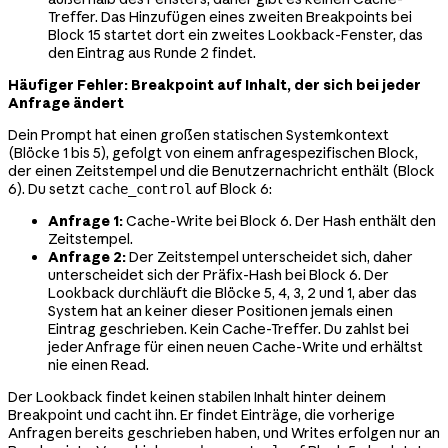
Treffer. Das Hinzufügen eines zweiten Breakpoints bei
Block 15 startet dort ein zweites Lookback-Fenster, das
den Eintrag aus Runde 2 findet.
Häufiger Fehler: Breakpoint auf Inhalt, der sich bei jeder
Anfrage ändert
Dein Prompt hat einen großen statischen Systemkontext
(Blöcke 1 bis 5), gefolgt von einem anfragespezifischen Block,
der einen Zeitstempel und die Benutzernachricht enthält (Block
6). Du setzt
auf Block 6:
cache_control
Anfrage 1:
Cache-Write bei Block 6. Der Hash enthält den
Zeitstempel.
Anfrage 2:
Der Zeitstempel unterscheidet sich, daher
unterscheidet sich der Präfix-Hash bei Block 6. Der
Lookback durchläuft die Blöcke 5, 4, 3, 2 und 1, aber das
System hat an keiner dieser Positionen jemals einen
Eintrag geschrieben. Kein Cache-Treffer. Du zahlst bei
jeder Anfrage für einen neuen Cache-Write und erhältst
nie einen Read.
Der Lookback findet keinen stabilen Inhalt hinter deinem
Breakpoint und cacht ihn. Er findet Einträge, die vorherige
Anfragen bereits geschrieben haben, und Writes erfolgen nur an