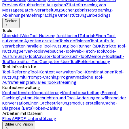
Preview)
Strukturierte Ausgaben
Zitate
Streaming von
Messages
Batch-Verarbeitung
Suchergebnisse
Streaming-
Ablehnungen
Mehrsprachige Unterstützung
Embeddings
Denken

Tools
Übersicht
Wie Tool-Nutzung funktioniert
Tutorial: Einen Tool-
nutzenden Agenten erstellen
Tools definieren
Tool-Aufrufe
verarbeiten
Parallele Tool-Nutzung
Tool Runner (SDK)
Strikte Tool-
Nutzung
Server-Tools
Websuche-Tool
Web-Fetch-Tool
Code-
Ausführungs-Tool
Advisor-Tool
Tool-Such-Tool
Memory-Tool
Bash-
Tool
Texteditor-Tool
Computer-Use-Tool
Fehlerbehebung
Tool-Infrastruktur
Tool-Referenz
Tool-Kontext verwalten
Tool-Kombinationen
Tool-
Nutzung mit Prompt-Caching
Programmatische Tool-
Aufrufe
Feingranulares Tool-Streaming
Kontextverwaltung
Kontextfenster
Kompaktierung
Kontextbearbeitung
Prompt-
Caching
System-Nachrichten und Tool-Änderungen während der
Konversation
Einen Orchestrierungsmodus erstellen
Cache-
Diagnose (Beta)
Token-Zählung
Arbeiten mit Dateien
Files API
PDF-Unterstützung
Bilder und Vision
