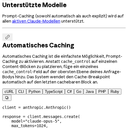
Unterstützte Modelle
Prompt-Caching (sowohl automatisch als auch explizit) wird auf
allen
aktiven Claude-Modellen
unterstützt.

Automatisches Caching
Automatisches Caching ist die einfachste Möglichkeit, Prompt-
Caching zu aktivieren. Anstatt
auf einzelnen
cache_control
Content-Blöcken zu platzieren, füge ein einzelnes
-Feld auf der obersten Ebene deines Anfrage-
cache_control
Bodys hinzu. Das System wendet den Cache-Breakpoint
automatisch auf den letzten cachebaren Block an.
cURL
CLI
Python
TypeScript
C#
Go
Java
PHP
Ruby

client 
=
 anthropic.Anthropic()
response 
=
 client.messages.create(
    model
=
"claude-opus-5"
,
    max_tokens
=
1024
,