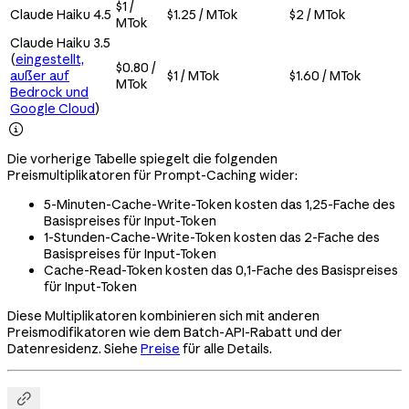
$1 /
Claude Haiku 4.5
$1.25 / MTok
$2 / MTok
MTok
Claude Haiku 3.5
(
eingestellt,
$0.80 /
außer auf
$1 / MTok
$1.60 / MTok
MTok
Bedrock und
Google Cloud
)

Die vorherige Tabelle spiegelt die folgenden
Preismultiplikatoren für Prompt-Caching wider:
5-Minuten-Cache-Write-Token kosten das 1,25-Fache des
Basispreises für Input-Token
1-Stunden-Cache-Write-Token kosten das 2-Fache des
Basispreises für Input-Token
Cache-Read-Token kosten das 0,1-Fache des Basispreises
für Input-Token
Diese Multiplikatoren kombinieren sich mit anderen
Preismodifikatoren wie dem Batch-API-Rabatt und der
Datenresidenz. Siehe
Preise
für alle Details.
