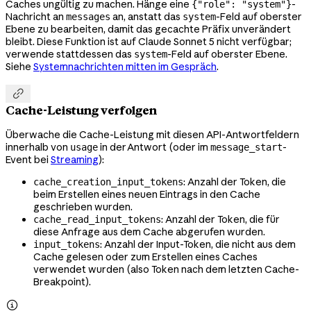
Caches ungültig zu machen. Hänge eine
-
{"role": "system"}
Nachricht an
an, anstatt das
-Feld auf oberster
messages
system
Ebene zu bearbeiten, damit das gecachte Präfix unverändert
bleibt. Diese Funktion ist auf Claude Sonnet 5 nicht verfügbar;
verwende stattdessen das
-Feld auf oberster Ebene.
system
Siehe
Systemnachrichten mitten im Gespräch
.

Cache-Leistung verfolgen
Überwache die Cache-Leistung mit diesen API-Antwortfeldern
innerhalb von
in der Antwort (oder im
-
usage
message_start
Event bei
Streaming
):
: Anzahl der Token, die
cache_creation_input_tokens
beim Erstellen eines neuen Eintrags in den Cache
geschrieben wurden.
: Anzahl der Token, die für
cache_read_input_tokens
diese Anfrage aus dem Cache abgerufen wurden.
: Anzahl der Input-Token, die nicht aus dem
input_tokens
Cache gelesen oder zum Erstellen eines Caches
verwendet wurden (also Token nach dem letzten Cache-
Breakpoint).
