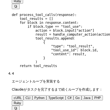
Ruby

def
 process_tool_calls
(
response
):
    tool_results 
=
 []
    for
 block 
in
 response.content:
        if
 block.type 
==
 "tool_use"
:
            action 
=
 block.input[
"action"
]
            result 
=
 handle_computer_action(actio
            tool_results.append(
                {
                    "type"
: 
"tool_result"
,
                    "tool_use_id"
: block.id,
                    "content"
: result,
                }
            )
    return
 tool_results
4
エージェントループを実装する
Claudeがタスクを完了するまで続くループを作成します：
cURL
CLI
Python
TypeScript
C#
Go
Java
PHP
Ruby
