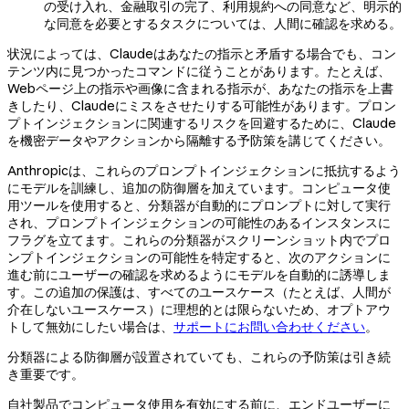
の受け入れ、金融取引の完了、利用規約への同意など、明示的
な同意を必要とするタスクについては、人間に確認を求める。
状況によっては、Claudeはあなたの指示と矛盾する場合でも、コン
テンツ内に見つかったコマンドに従うことがあります。たとえば、
Webページ上の指示や画像に含まれる指示が、あなたの指示を上書
きしたり、Claudeにミスをさせたりする可能性があります。プロン
プトインジェクションに関連するリスクを回避するために、Claude
を機密データやアクションから隔離する予防策を講じてください。
Anthropicは、これらのプロンプトインジェクションに抵抗するよう
にモデルを訓練し、追加の防御層を加えています。コンピュータ使
用ツールを使用すると、分類器が自動的にプロンプトに対して実行
され、プロンプトインジェクションの可能性のあるインスタンスに
フラグを立てます。これらの分類器がスクリーンショット内でプロ
ンプトインジェクションの可能性を特定すると、次のアクションに
進む前にユーザーの確認を求めるようにモデルを自動的に誘導しま
す。この追加の保護は、すべてのユースケース（たとえば、人間が
介在しないユースケース）に理想的とは限らないため、オプトアウ
トして無効にしたい場合は、
サポートにお問い合わせください
。
分類器による防御層が設置されていても、これらの予防策は引き続
き重要です。
自社製品でコンピュータ使用を有効にする前に、エンドユーザーに