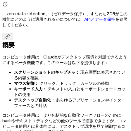

「zero data retention」（ゼロデータ保持）、すなわちZDRがこの
機能にどのように適用されるかについては、
APIとデータ保持
を参照
してください。

概要
コンピュータ使用は、Claudeがデスクトップ環境と対話できるよう
にするベータ機能です。このツールは以下を提供します：
スクリーンショットのキャプチャ：
現在画面に表示されてい
る内容を確認
マウス制御：
クリック、ドラッグ、カーソルの移動
キーボード入力：
テキストの入力とキーボードショートカッ
トの使用
デスクトップ自動化：
あらゆるアプリケーションやインター
フェースとの対話
コンピュータ使用は、より包括的な自動化ワークフローのために
bashやテキストエディタなどの他のツールで拡張できますが、コン
ピュータ使用とは具体的には、デスクトップ環境を見て制御するコ