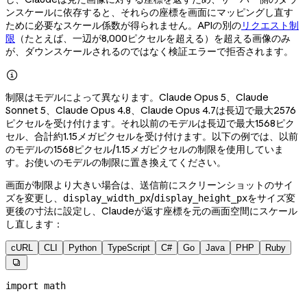
ンスケールに依存すると、それらの座標を画面にマッピングし直す
ために必要なスケール係数が得られません。APIの別の
リクエスト制
限
（たとえば、一辺が8,000ピクセルを超える）を超える画像のみ
が、ダウンスケールされるのではなく検証エラーで拒否されます。

制限はモデルによって異なります。Claude Opus 5、Claude
Sonnet 5、Claude Opus 4.8、Claude Opus 4.7は長辺で最大2576
ピクセルを受け付けます。それ以前のモデルは長辺で最大1568ピク
セル、合計約1.15メガピクセルを受け付けます。以下の例では、以前
のモデルの1568ピクセル/1.15メガピクセルの制限を使用していま
す。お使いのモデルの制限に置き換えてください。
画面が制限より大きい場合は、送信前にスクリーンショットのサイ
ズを変更し、
/
をサイズ変
display_width_px
display_height_px
更後の寸法に設定し、Claudeが返す座標を元の画面空間にスケール
し直します：
cURL
CLI
Python
TypeScript
C#
Go
Java
PHP
Ruby

import
 math