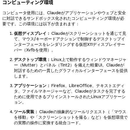
コンピューティング環境
コンピュータ使用には、Claudeがアプリケーションやウェブと安全
に対話できるサンドボックス化されたコンピューティング環境が必
要です。この環境には以下が含まれます：
仮想ディスプレイ：
Claudeがスクリーンショットを通じて見
て、マウス/キーボードアクションで制御するデスクトップイ
ンターフェースをレンダリングする仮想X11ディスプレイサー
バー（Xvfbを使用）。
デスクトップ環境：
Linux上で動作するウィンドウマネージャ
ー（Mutter）とパネル（Tint2）を備えた軽量UI。Claudeが
対話するための一貫したグラフィカルインターフェースを提供
します。
アプリケーション：
Firefox、LibreOffice、テキストエディ
タ、ファイルマネージャーなど、Claudeがタスクを完了する
ために使用できるプリインストールされたLinuxアプリケーシ
ョン。
ツール実装：
Claudeの抽象的なツールリクエスト（「マウス
を移動」や「スクリーンショットを撮る」など）を仮想環境で
の実際の操作に変換する統合コード。