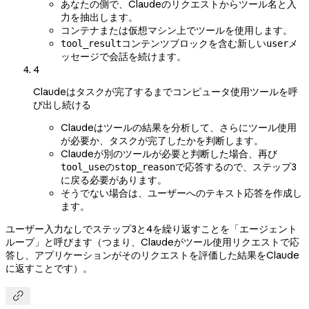
あなたの側で、Claudeのリクエストからツール名と入
力を抽出します。
コンテナまたは仮想マシン上でツールを使用します。
コンテンツブロックを含む新しい
メ
tool_result
user
ッセージで会話を続けます。
4
Claudeはタスクが完了するまでコンピュータ使用ツールを呼
び出し続ける
Claudeはツールの結果を分析して、さらにツール使用
が必要か、タスクが完了したかを判断します。
Claudeが別のツールが必要と判断した場合、再び
の
で応答するので、ステップ3
tool_use
stop_reason
に戻る必要があります。
そうでない場合は、ユーザーへのテキスト応答を作成し
ます。
ユーザー入力なしでステップ3と4を繰り返すことを「エージェント
ループ」と呼びます（つまり、Claudeがツール使用リクエストで応
答し、アプリケーションがそのリクエストを評価した結果をClaude
に返すことです）。
