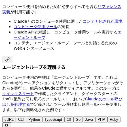
コンピュータ使用を始めるために必要なすべてを含む
リファレンス
実装
が利用可能です：
Claudeとのコンピュータ使用に適した
コンテナ化された環境
コンピュータ使用ツール
の実装
Claude APIと対話し、コンピュータ使用ツールを実行する
エ
ージェントループ
コンテナ、エージェントループ、ツールと対話するための
Webインターフェース

エージェントループを理解する
コンピュータ使用の中核は「エージェントループ」です。これは、
Claudeがツールアクションをリクエストし、アプリケーションがそ
れらを実行し、結果をClaudeに返すサイクルです。このループは、
クイックスタート
で作成したクライアント、クイックスタートの
配列と同じ形式のツールリスト、および
Claudeのツール呼び
tools
出しを処理する
で定義されたツール呼び出し処理ヘルパーを使用し
ます。以下は簡略化された例です：
cURL
CLI
Python
TypeScript
C#
Go
Java
PHP
Ruby
