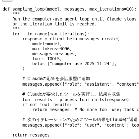
def
 sampling_loop
(
model
, 
messages
, 
max_iterations
=
10
):
    """
    Run the computer-use agent loop until Claude stops 
    or the iteration limit is reached.
    """
    for
 _ 
in
 range
(max_iterations):
        response 
=
 client.beta.messages.create(
            model
=
model,
            max_tokens
=
4096
,
            messages
=
messages,
            tools
=
TOOLS
,
            betas
=
[
"computer-use-2025-11-24"
],
        )
        # Claudeの応答を会話履歴に追加
        messages.append({
"role"
: 
"assistant"
, 
"content"
        # Claudeが要求したツールを実行し、結果を収集
        tool_results 
=
 process_tool_calls(response)
        if
 not
 tool_results:
            return
 messages  
# No more tool use; task c
        # 次のイテレーションのためにツール結果をClaudeに返送
        messages.append({
"role"
: 
"user"
, 
"content"
: too
    return
 messages