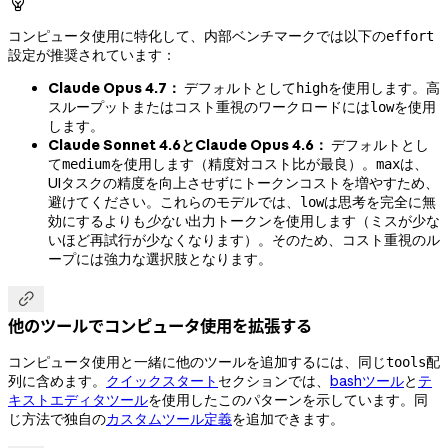

コンピュータ使用に特化して、内部ベンチマークでは以下の
effort
設定が推奨されています：
Claude Opus 4.7：
デフォルトとして
を使用します。高
high
スループットまたはコスト重視のワークロードには
を使用
low
します。
Claude Sonnet 4.6とClaude Opus 4.6：
デフォルトとし
て
を使用します（精度対コスト比が最良）。
は、
medium
max
UIタスクの精度を向上させずにトークンコストを増やすため、
避けてください。これらのモデルでは、
は思考を完全に無
low
効にするよりも
少ない
出力トークンを使用します（ミスが少な
いほど再試行が少なくなります）。そのため、コスト重視のル
ープには強力な選択肢となります。

他のツールでコンピュータ使用を拡張する
コンピュータ使用と一緒に他のツールを追加するには、同じ
配
tools
列に含めます。
クイックスタート
セクションでは、
bashツール
と
テ
キストエディタツール
を使用したこのパターンを示しています。同
じ方法で独自の
カスタムツール定義
を追加できます。