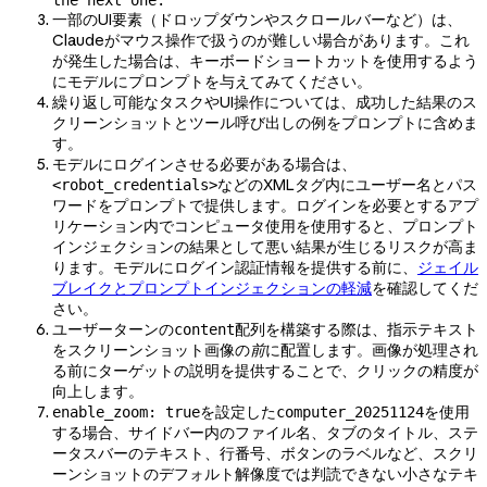
一部のUI要素（ドロップダウンやスクロールバーなど）は、
Claudeがマウス操作で扱うのが難しい場合があります。これ
が発生した場合は、キーボードショートカットを使用するよう
にモデルにプロンプトを与えてみてください。
繰り返し可能なタスクやUI操作については、成功した結果のス
クリーンショットとツール呼び出しの例をプロンプトに含めま
す。
モデルにログインさせる必要がある場合は、
などのXMLタグ内にユーザー名とパス
<robot_credentials>
ワードをプロンプトで提供します。ログインを必要とするアプ
リケーション内でコンピュータ使用を使用すると、プロンプト
インジェクションの結果として悪い結果が生じるリスクが高ま
ります。モデルにログイン認証情報を提供する前に、
ジェイル
ブレイクとプロンプトインジェクションの軽減
を確認してくだ
さい。
ユーザーターンの
配列を構築する際は、指示テキスト
content
をスクリーンショット画像の
前
に配置します。画像が処理され
る前にターゲットの説明を提供することで、クリックの精度が
向上します。
を設定した
を使用
enable_zoom: true
computer_20251124
する場合、サイドバー内のファイル名、タブのタイトル、ステ
ータスバーのテキスト、行番号、ボタンのラベルなど、スクリ
ーンショットのデフォルト解像度では判読できない小さなテキ