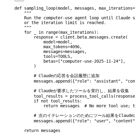
def
 sampling_loop
(
model
, 
messages
, 
max_iterations
=
    """
    Run the computer-use agent loop until Claude s
    or the iteration limit is reached.
    """
    for
 _ 
in
 range
(max_iterations):
        response 
=
 client.beta.messages.create(
            model
=
model,
            max_tokens
=
4096
,
            messages
=
messages,
            tools
=
TOOLS
,
            betas
=
[
"computer-use-2025-11-24"
],
        )
        # Claudeの応答を会話履歴に追加
        messages.append({
"role"
: 
"assistant"
, 
"con
        # Claudeが要求したツールを実行し、結果を収集
        tool_results 
=
 process_tool_calls(response
        if
 not
 tool_results:
            return
 messages  
# No more tool use; t
        # 次のイテレーションのためにツール結果をClaud
        messages.append({
"role"
: 
"user"
, 
"content"
    return
 messages