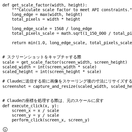
def
 get_scale_factor
(
width
, 
height
):
    """Calculate scale factor to meet API constraints."
    long_edge 
=
 max
(width, height)
    total_pixels 
=
 width 
*
 height
    long_edge_scale 
=
 1568
 /
 long_edge
    total_pixels_scale 
=
 math.sqrt(
1_150_000
 /
 total_pi
    return
 min
(
1.0
, long_edge_scale, total_pixels_scale
# スクリーンショットをキャプチャする際
scale 
=
 get_scale_factor(screen_width, screen_height)
scaled_width 
=
 int
(screen_width 
*
 scale)
scaled_height 
=
 int
(screen_height 
*
 scale)
# Claudeに送信する前に画像をスケーリング後の寸法にリサイズす
screenshot 
=
 capture_and_resize(scaled_width, scaled_he
# Claudeの座標を処理する際は、元のスケールに戻す
def
 execute_click
(
x
, 
y
):
    screen_x 
=
 x 
/
 scale
    screen_y 
=
 y 
/
 scale
    perform_click(screen_x, screen_y)
