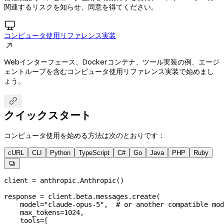
関連するリスクを知らせ、同意を得てください。

コンピュータ使用リファレンス実装

Webインターフェース、Dockerコンテナ、ツール実装の例、エージ
ェントループを含むコンピュータ使用リファレンス実装で始めまし
ょう。

クイックスタート
コンピュータ使用を始める方法は次のとおりです：
cURL
CLI
Python
TypeScript
C#
Go
Java
PHP
Ruby

client 
=
 anthropic.Anthropic()
response 
=
 client.beta.messages.create(
    model
=
"claude-opus-5"
,  
# or another compatible mod
    max_tokens
=
1024
,
    tools
=
[