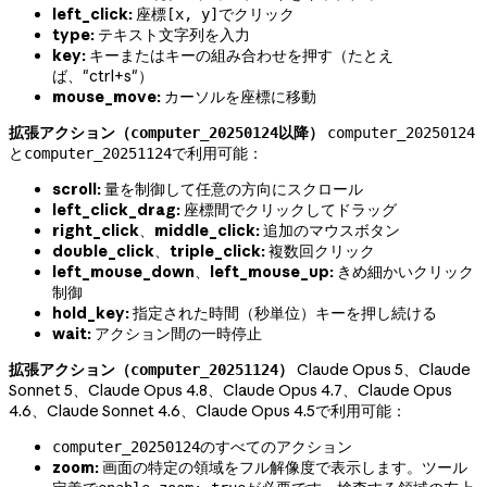
left_click:
座標
でクリック
[x, y]
type:
テキスト文字列を入力
key:
キーまたはキーの組み合わせを押す（たとえ
ば、"ctrl+s"）
mouse_move:
カーソルを座標に移動
拡張アクション（
以降）
computer_20250124
computer_20250124
と
で利用可能：
computer_20251124
scroll:
量を制御して任意の方向にスクロール
left_click_drag:
座標間でクリックしてドラッグ
right_click
、
middle_click:
追加のマウスボタン
double_click
、
triple_click:
複数回クリック
left_mouse_down
、
left_mouse_up:
きめ細かいクリック
制御
hold_key:
指定された時間（秒単位）キーを押し続ける
wait:
アクション間の一時停止
拡張アクション（
）
Claude Opus 5、Claude
computer_20251124
Sonnet 5、Claude Opus 4.8、Claude Opus 4.7、Claude Opus
4.6、Claude Sonnet 4.6、Claude Opus 4.5で利用可能：
のすべてのアクション
computer_20250124
zoom:
画面の特定の領域をフル解像度で表示します。ツール