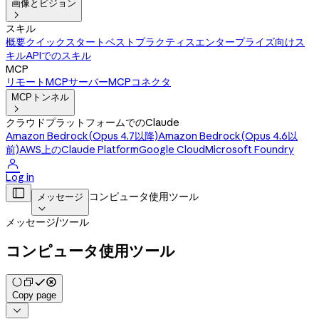
画像とビジョン

スキル
概要
クイックスタート
ベストプラクティス
エンタープライズ向けス
キル
APIでのスキル
MCP
リモートMCPサーバー
MCPコネクタ
MCPトンネル

クラウドプラットフォームでのClaude
Amazon Bedrock(Opus 4.7以降)
Amazon Bedrock(Opus 4.6以
前)
AWS上のClaude Platform
Google Cloud
Microsoft Foundry

Log in

コンピュータ使用ツール
メッセージ

メッセージ
/
ツール
コンピュータ使用ツール
Copy page
