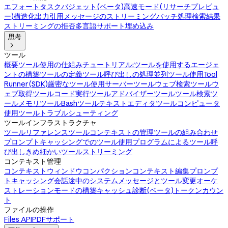
エフォート
タスクバジェット(ベータ)
高速モード(リサーチプレビュ
ー)
構造化出力
引用
メッセージのストリーミング
バッチ処理
検索結果
ストリーミングの拒否
多言語サポート
埋め込み
思考

ツール
概要
ツール使用の仕組み
チュートリアル:ツールを使用するエージェ
ントの構築
ツールの定義
ツール呼び出しの処理
並列ツール使用
Tool
Runner(SDK)
厳密なツール使用
サーバーツール
ウェブ検索ツール
ウ
ェブ取得ツール
コード実行ツール
アドバイザーツール
ツール検索ツ
ール
メモリツール
Bashツール
テキストエディタツール
コンピュータ
使用ツール
トラブルシューティング
ツールインフラストラクチャ
ツールリファレンス
ツールコンテキストの管理
ツールの組み合わせ
プロンプトキャッシングでのツール使用
プログラムによるツール呼
び出し
きめ細かいツールストリーミング
コンテキスト管理
コンテキストウィンドウ
コンパクション
コンテキスト編集
プロンプ
トキャッシング
会話途中のシステムメッセージとツール変更
オーケ
ストレーションモードの構築
キャッシュ診断(ベータ)
トークンカウン
ト
ファイルの操作
Files API
PDFサポート