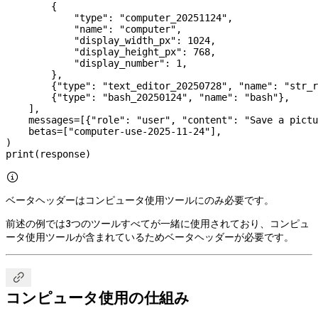
        {
            "type"
: 
"computer_20251124"
,
            "name"
: 
"computer"
,
            "display_width_px"
: 
1024
,
            "display_height_px"
: 
768
,
            "display_number"
: 
1
,
        },
        {
"type"
: 
"text_editor_20250728"
, 
"name"
: 
"str_r
        {
"type"
: 
"bash_20250124"
, 
"name"
: 
"bash"
},
    ],
    messages
=
[{
"role"
: 
"user"
, 
"content"
: 
"Save a pictu
    betas
=
[
"computer-use-2025-11-24"
],
)
print
(response)

ベータヘッダーはコンピュータ使用ツールにのみ必要です。
前述の例では3つのツールすべてが一緒に使用されており、コンピュ
ータ使用ツールが含まれているためベータヘッダーが必要です。

コンピュータ使用の仕組み