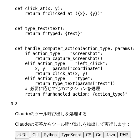
def
 click_at
(
x
, 
y
):
    return
 f
"clicked at (
{
x
}
, 
{
y
}
)"
def
 type_text
(
text
):
    return
 f
"typed: 
{
text
}
"
def
 handle_computer_action
(
action_type
, 
params
):
    if
 action_type 
==
 "screenshot"
:
        return
 capture_screenshot()
    elif
 action_type 
==
 "left_click"
:
        x, y 
=
 params[
"coordinate"
]
        return
 click_at(x, y)
    elif
 action_type 
==
 "type"
:
        return
 type_text(params[
"text"
])
    # 必要に応じて他のアクションを処理
    return
 f
"unhandled action: 
{
action_type
}
"
3
Claudeのツール呼び出しを処理する
Claudeの応答からツール呼び出しを抽出して実行します：
cURL
CLI
Python
TypeScript
C#
Go
Java
PHP