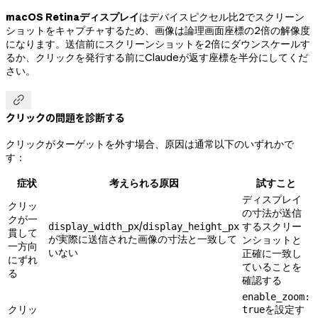
macOS Retinaディスプレイ
はデバイスピクセル比2でスクリーン
ショットをキャプチャするため、画像は論理画面座標の2倍の解像度
になります。送信前にスクリーンショットを2倍にダウンスケールす
るか、クリックを発行する前にClaudeが返す座標を半分にしてくだ
さい。

クリックの問題を診断する
クリックがターゲットを外す場合、原因は通常以下のいずれかで
す：
症状
考えられる原因
試すこと
ディスプレイ
クリッ
の寸法が送信
クが一
/
するスクリー
display_width_px
display_height_px
貫して
が実際に送信された画像の寸法と一致して
ンショットと
一方向
いない
正確に一致し
にずれ
ていることを
る
確認する
enable_zoom:
クリッ
を設定す
true