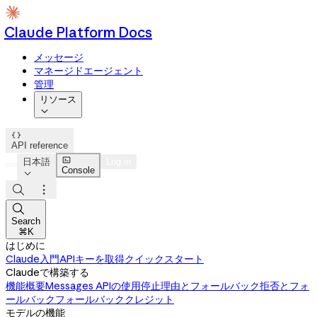
Claude Platform Docs
メッセージ
マネージドエージェント
管理
リソース


API reference

日本語
Log in
Console




Search
⌘K
はじめに
Claude入門
APIキーを取得
クイックスタート
Claudeで構築する
機能概要
Messages APIの使用
停止理由とフォールバック
拒否とフォ
ールバック
フォールバッククレジット
モデルの機能