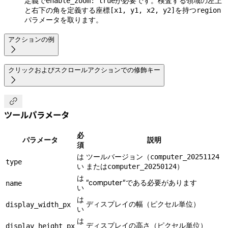
定義で
が必要です。検査する領域の左上
enable_zoom: true
と右下の角を定義する座標
を持つ
[x1, y1, x2, y2]
region
パラメータを取ります。
アクションの例

クリックおよびスクロールアクションでの修飾キー


ツールパラメータ
必
パラメータ
説明
須
は
ツールバージョン（
computer_20251124
type
い
または
）
computer_20250124
は
"computer"である必要があります
name
い
は
ディスプレイの幅（ピクセル単位）
display_width_px
い
は
ディスプレイの高さ（ピクセル単位）
display_height_px