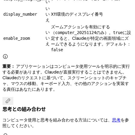
い
い
い
X11環境のディスプレイ番号
display_number
え
ズームアクションを有効にする
い
（
のみ）。
に設
computer_20251124
true
い
定すると、Claudeが特定の画面領域にズ
enable_zoom
え
ームできるようになります。デフォルト：
false

重要：
アプリケーションはコンピュータ使用ツールを明示的に実行
する必要があります。Claudeが直接実行することはできません。
Claudeのリクエストに基づいて、スクリーンショットのキャプチ
ャ、マウスの移動、キーボード入力、その他のアクションを実装す
る責任はあなたにあります。

思考との組み合わせ
コンピュータ使用と思考を組み合わせる方法については、
思考
を参
照してください。