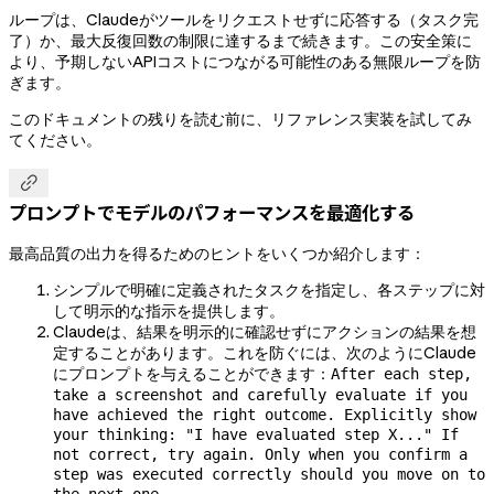
ループは、Claudeがツールをリクエストせずに応答する（タスク完
了）か、最大反復回数の制限に達するまで続きます。この安全策に
より、予期しないAPIコストにつながる可能性のある無限ループを防
ぎます。
このドキュメントの残りを読む前に、リファレンス実装を試してみ
てください。

プロンプトでモデルのパフォーマンスを最適化する
最高品質の出力を得るためのヒントをいくつか紹介します：
シンプルで明確に定義されたタスクを指定し、各ステップに対
して明示的な指示を提供します。
Claudeは、結果を明示的に確認せずにアクションの結果を想
定することがあります。これを防ぐには、次のようにClaude
にプロンプトを与えることができます：
After each step,
take a screenshot and carefully evaluate if you
have achieved the right outcome. Explicitly show
your thinking: "I have evaluated step X..." If
not correct, try again. Only when you confirm a
step was executed correctly should you move on to
the next one.