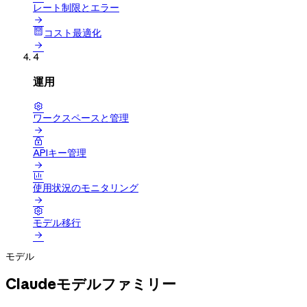
レート制限とエラー

コスト最適化

4
運用

ワークスペースと管理


APIキー管理


使用状況のモニタリング


モデル移行

モデル
Claudeモデルファミリー