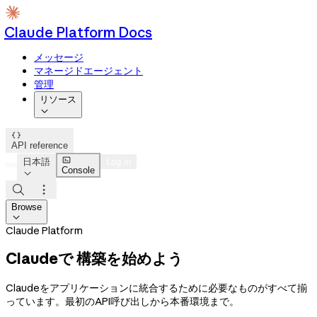
Claude Platform Docs
メッセージ
マネージドエージェント
管理
リソース


API reference

日本語
Log in
Console



Browse

Claude Platform
Claudeで 構築を始めよう
Claudeをアプリケーションに統合するために必要なものがすべて揃
っています。最初のAPI呼び出しから本番環境まで。