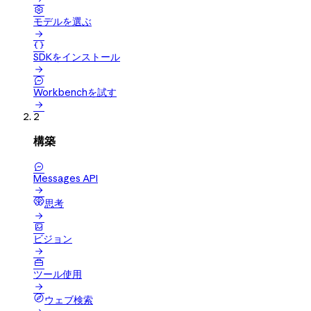

モデルを選ぶ


SDKをインストール


Workbenchを試す

2
構築

Messages API

思考


ビジョン


ツール使用

ウェブ検索