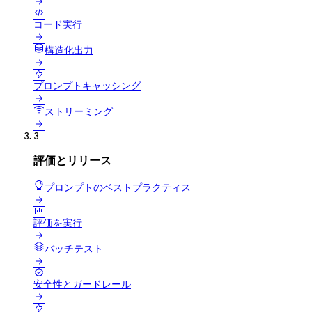


コード実行

構造化出力


プロンプトキャッシング

ストリーミング

3
評価とリリース
プロンプトのベストプラクティス


評価を実行

バッチテスト


安全性とガードレール

