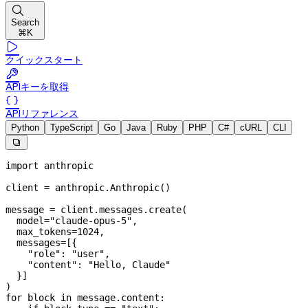

Search
⌘K

クイックスタート

APIキーを取得

APIリファレンス
Python
TypeScript
Go
Java
Ruby
PHP
C#
cURL
CLI

import
 anthropic
client 
=
 anthropic.Anthropic()
message 
=
 client.messages.create(
  model
=
"claude-opus-5"
,
  max_tokens
=
1024
,
  messages
=
[{
    "role"
: 
"user"
,
    "content"
: 
"Hello, Claude"
  }]
)
for
 block 
in
 message.content: