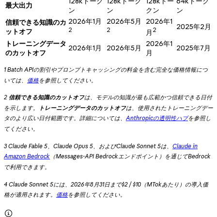
128kトーク
128kトーク
128kトー
64kトーク
最大出力
ン
ン
クン
ン
2026年1月
2026年5月
2026年1
信頼できる知識のカ
2025年2月
2
2
2
ットオフ
月
トレーニングデータ
2026年1
2026年1月
2026年5月
2025年7月
のカットオフ
月
1 Batch APIの割引やプロンプトキャッシングの料金を含む完全な価格情報につ
いては、
価格
を参照してください。
2
信頼できる知識のカットオフ
は、モデルの知識が最も広範かつ信頼できる日付
を示します。
トレーニングデータのカットオフ
は、使用されたトレーニングデー
タのより広い日付範囲です。詳細については、
Anthropicの透明性ハブ
を参照し
てください。
3 Claude Fable 5、Claude Opus 5、およびClaude Sonnet 5は、
Claude in
Amazon Bedrock
（Messages-API Bedrockエンドポイント）を通じてBedrock
で利用できます。
4 Claude Sonnet 5には、2026年8月31日まで$2 / $10（MTokあたり）の導入価
格が適用されます。
価格
を参照してください。
