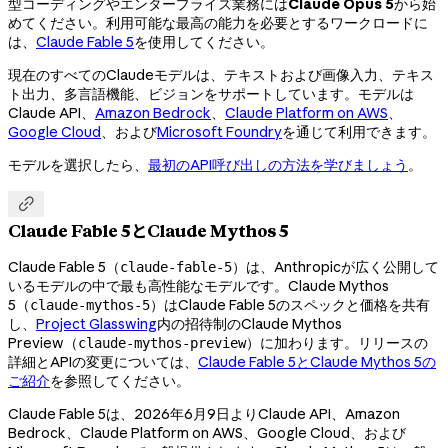
型コーディングやエンタープライズ業務には
Claude Opus 5
から始
めてください。利用可能な最高の能力を必要とするワークロードに
は、
Claude Fable 5
を使用してください。
現在のすべてのClaudeモデルは、テキストおよび画像入力、テキス
ト出力、多言語機能、ビジョンをサポートしています。モデルは
Claude API、
Amazon Bedrock
、
Claude Platform on AWS
、
Google Cloud
、および
Microsoft Foundry
を通じて利用できます。
モデルを選択したら、
最初のAPI呼び出しの方法を学びましょう
。

Claude Fable 5とClaude Mythos 5
Claude Fable 5（
）は、Anthropicが広く公開して
claude-fable-5
いるモデルの中で最も高性能なモデルです。Claude Mythos
5（
）はClaude Fable 5のスペックと価格を共有
claude-mythos-5
し、
Project Glasswing
内の招待制のClaude Mythos
Preview（
）に加わります。リリースの
claude-mythos-preview
詳細とAPIの変更については、
Claude Fable 5とClaude Mythos 5の
ご紹介
を参照してください。
Claude Fable 5は、2026年6月9日よりClaude API、Amazon
Bedrock、Claude Platform on AWS、Google Cloud、および