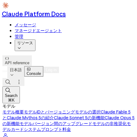
Claude Platform Docs
メッセージ
マネージドエージェント
管理
リソース


API reference

日本語
Log in
Console




Search
⌘K
モデル
モデル概要
モデルIDとバージョニング
モデルの選択
Claude Fable 5
とClaude Mythos 5の紹介
Claude Sonnet 5の新機能
Claude Opus 5
の新機能
モデルバージョン間のアップグレード
モデルの非推奨化
モ
デルカード
システムプロンプト
料金
