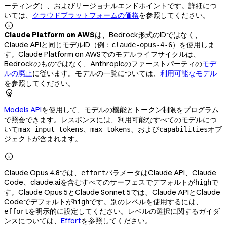
ーティング）、およびリージョナルエンドポイントです。詳細につ
いては、
クラウドプラットフォームの価格
を参照してください。

Claude Platform on AWS
は、Bedrock形式のIDではなく、
Claude APIと同じモデルID（例：
）を使用しま
claude-opus-4-6
す。Claude Platform on AWSでのモデルライフサイクルは、
Bedrockのものではなく、Anthropicのファーストパーティの
モデ
ルの廃止
に従います。モデルの一覧については、
利用可能なモデル
を参照してください。

Models API
を使用して、モデルの機能とトークン制限をプログラム
で照会できます。レスポンスには、利用可能なすべてのモデルにつ
いて
、
、および
オブ
max_input_tokens
max_tokens
capabilities
ジェクトが含まれます。

Claude Opus 4.8では、
パラメータはClaude API、Claude
effort
Code、claude.aiを含むすべてのサーフェスでデフォルトが
で
high
す。Claude Opus 5とClaude Sonnet 5では、Claude APIとClaude
Codeでデフォルトが
です。別のレベルを使用するには、
high
を明示的に設定してください。レベルの選択に関するガイダ
effort
ンスについては、
Effort
を参照してください。