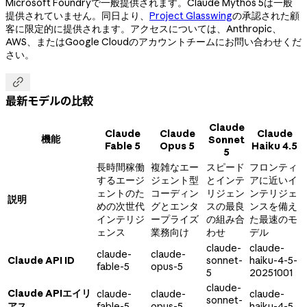
Microsoft Foundryで一般提供されます。Claude Mythos 5は一般
提供されていません。同日より、
Project Glasswing
の承認された顧
客に限定的に提供されます。アクセスについては、Anthropic、
AWS、またはGoogle Cloudのアカウントチームにお問い合わせくだ
さい。

最新モデルの比較
Claude
Claude
Claude
Claude
機能
Sonnet
Fable 5
Opus 5
Haiku 4.5
5
長時間稼働
複雑なエー
スピード
フロンティ
するエージ
ジェント型
とインテ
アに近いイ
ェントのた
コーディン
リジェン
ンテリジェ
説明
めの次世代
グとエンタ
スの最良
ンスを備え
インテリジ
ープライズ
の組み合
た最速のモ
ェンス
業務向け
わせ
デル
claude-
claude-
claude-
claude-
Claude API ID
sonnet-
haiku-4-5-
fable-5
opus-5
5
20251001
claude-
Claude APIエイリ
claude-
claude-
claude-
sonnet-
アス
fable-5
opus-5
haiku-4-5