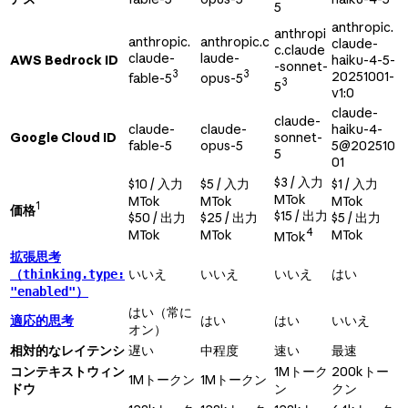
5
anthropic.
anthropi
anthropic.
anthropic.c
claude-
c.claude
claude-
laude-
AWS Bedrock ID
haiku-4-5-
-sonnet-
3
3
20251001-
fable-5
opus-5
3
5
v1:0
claude-
claude-
claude-
claude-
haiku-4-
Google Cloud ID
sonnet-
fable-5
opus-5
5@202510
5
01
$3 / 入力
$10 / 入力
$5 / 入力
$1 / 入力
MTok
MTok
MTok
MTok
1
価格
$15 / 出力
$50 / 出力
$25 / 出力
$5 / 出力
4
MTok
MTok
MTok
MTok
拡張思考
（
いいえ
いいえ
いいえ
はい
thinking.type:
）
"enabled"
はい（常に
適応的思考
はい
はい
いいえ
オン）
相対的なレイテンシ
遅い
中程度
速い
最速
コンテキストウィン
1Mトーク
200kトー
1Mトークン
1Mトークン
ドウ
ン
クン