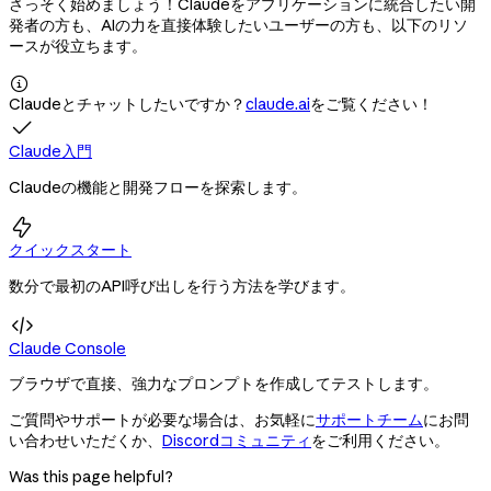
さっそく始めましょう！Claudeをアプリケーションに統合したい開
発者の方も、AIの力を直接体験したいユーザーの方も、以下のリソ
ースが役立ちます。

Claudeとチャットしたいですか？
claude.ai
をご覧ください！

Claude入門
Claudeの機能と開発フローを探索します。

クイックスタート
数分で最初のAPI呼び出しを行う方法を学びます。

Claude Console
ブラウザで直接、強力なプロンプトを作成してテストします。
ご質問やサポートが必要な場合は、お気軽に
サポートチーム
にお問
い合わせいただくか、
Discordコミュニティ
をご利用ください。
Was this page helpful?