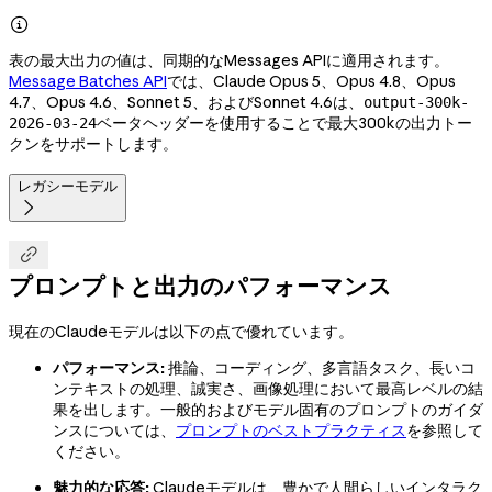

表の最大出力の値は、同期的なMessages APIに適用されます。
Message Batches API
では、Claude Opus 5、Opus 4.8、Opus
4.7、Opus 4.6、Sonnet 5、およびSonnet 4.6は、
output-300k-
ベータヘッダーを使用することで最大300kの出力トー
2026-03-24
クンをサポートします。
レガシーモデル


プロンプトと出力のパフォーマンス
現在のClaudeモデルは以下の点で優れています。
パフォーマンス:
推論、コーディング、多言語タスク、長いコ
ンテキストの処理、誠実さ、画像処理において最高レベルの結
果を出します。一般的およびモデル固有のプロンプトのガイダ
ンスについては、
プロンプトのベストプラクティス
を参照して
ください。
魅力的な応答:
Claudeモデルは、豊かで人間らしいインタラク