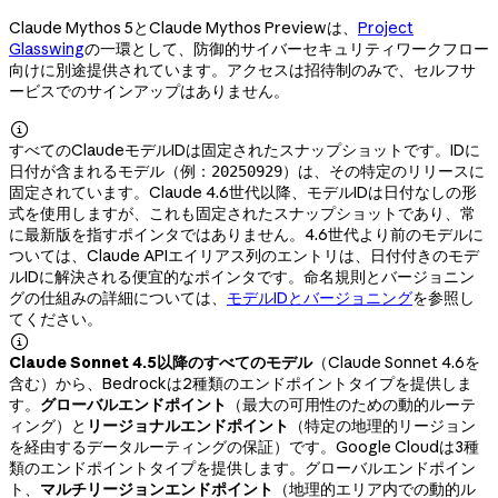
Claude Mythos 5とClaude Mythos Previewは、
Project
Glasswing
の一環として、防御的サイバーセキュリティワークフロー
向けに別途提供されています。アクセスは招待制のみで、セルフサ
ービスでのサインアップはありません。

すべてのClaudeモデルIDは固定されたスナップショットです。IDに
日付が含まれるモデル（例：
）は、その特定のリリースに
20250929
固定されています。Claude 4.6世代以降、モデルIDは日付なしの形
式を使用しますが、これも固定されたスナップショットであり、常
に最新版を指すポインタではありません。4.6世代より前のモデルに
ついては、Claude APIエイリアス列のエントリは、日付付きのモデ
ルIDに解決される便宜的なポインタです。命名規則とバージョニン
グの仕組みの詳細については、
モデルIDとバージョニング
を参照し
てください。

Claude Sonnet 4.5以降のすべてのモデル
（Claude Sonnet 4.6を
含む）から、Bedrockは2種類のエンドポイントタイプを提供しま
す。
グローバルエンドポイント
（最大の可用性のための動的ルーテ
ィング）と
リージョナルエンドポイント
（特定の地理的リージョン
を経由するデータルーティングの保証）です。Google Cloudは3種
類のエンドポイントタイプを提供します。グローバルエンドポイン
ト、
マルチリージョンエンドポイント
（地理的エリア内での動的ル