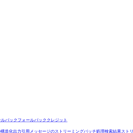
ールバック
フォールバッククレジット
)
構造化出力
引用
メッセージのストリーミング
バッチ処理
検索結果
スト