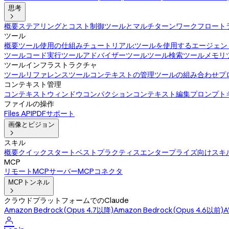
思考

概要
ステアリングとコスト制御
ツールとマルチターンワークフロー
ト
ツール
概要
ツール使用の仕組み
チュートリアル:ツールを使用するエージェン
ツール
コード実行ツール
アドバイザーツール
ツール検索ツール
メモリ
ツールインフラストラクチャ
ツールリファレンス
ツールコンテキストの管理
ツールの組み合わせ
プ
コンテキスト管理
コンテキストウィンドウ
コンパクション
コンテキスト編集
プロンプト
ファイルの操作
Files API
PDFサポート
画像とビジョン

スキル
概要
クイックスタート
ベストプラクティス
エンタープライズ向けスキ
MCP
リモートMCPサーバー
MCPコネクタ
MCPトンネル

クラウドプラットフォームでのClaude
Amazon Bedrock(Opus 4.7以降)
Amazon Bedrock(Opus 4.6以前)
A
