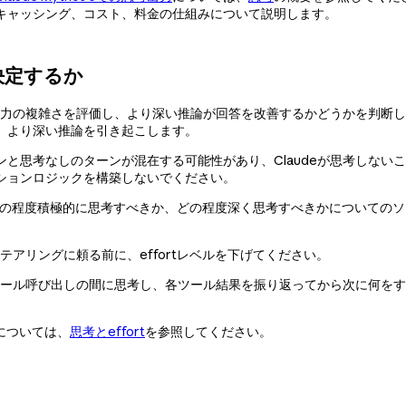
キャッシング、コスト、料金の仕組みについて説明します。
決定するか
は入力の複雑さを評価し、より深い推論が回答を改善するかどうかを判断
、より深い推論を引き起こします。
と思考なしのターンが混在する可能性があり、Claudeが思考しない
ションロジックを構築しないでください。
eがどの程度積極的に思考すべきか、どの程度深く思考すべきかについての
テアリングに頼る前に、effortレベルを下げてください。
はツール呼び出しの間に思考し、各ツール結果を振り返ってから次に何を
については、
思考とeffort
を参照してください。