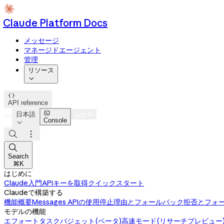
Claude Platform Docs
メッセージ
マネージドエージェント
管理
リソース


API reference

日本語
Log in
Console




Search
⌘K
はじめに
Claude入門
APIキーを取得
クイックスタート
Claudeで構築する
機能概要
Messages APIの使用
停止理由とフォールバック
拒否とフォ
モデルの機能
エフォート
タスクバジェット(ベータ)
高速モード(リサーチプレビュー