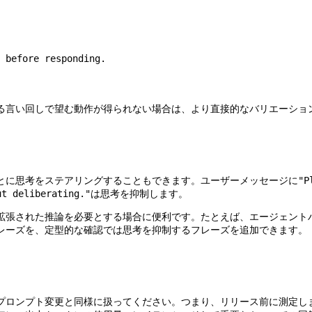
 before responding.
る言い回しで望む動作が得られない場合は、より直接的なバリエーショ
とに思考をステアリングすることもできます。ユーザーメッセージに
"P
は思考を抑制します。
ut deliberating."
拡張された推論を必要とする場合に便利です。たとえば、エージェント
レーズを、定型的な確認では思考を抑制するフレーズを追加できます。
プロンプト変更と同様に扱ってください。つまり、リリース前に測定し