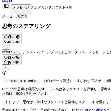
Log in

ステアリングとコスト制御
メッセージ

メッセージ
/
思考
思考のステアリング
Copy page

effortレベル、システムプロンプトによるガイダンス、メッセージ
Copy page


「zero data retention」（ゼロデータ保持）、すなわちZD
Claudeの思考は適応的です。モデルは各リクエストを評価し、思考
た箇所に推論を割り当てます。
これにより、思考は、単純なリクエストと複雑なリクエストが混在す
思考を有効にする方法、思考出力の読み方、および
Claude Fable 