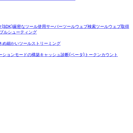
r(SDK)
厳密なツール使用
サーバーツール
ウェブ検索ツール
ウェブ取得
ブルシューティング
きめ細かいツールストリーミング
ーションモードの構築
キャッシュ診断(ベータ)
トークンカウント