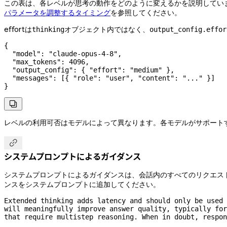
この表は、各レベルが思考の動作をどのように変えるかを説明していま
パラメータを調整するタイミング
を参照してください。
effortは
オブジェクト内ではなく、
thinking
output_config.effor
{
  "model"
: 
"claude-opus-4-8"
,
  "max_tokens"
: 
4096
,
  "output_config"
: { 
"effort"
: 
"medium"
 },
  "messages"
: [{ 
"role"
: 
"user"
, 
"content"
: 
"..."
 }]
}

レベルの利用可否はモデルによって異なります。各モデルがサポートする

システムプロンプトによるガイダンス
システムプロンプトによるガイダンスは、会話内のすべてのリクエストに
ンスをシステムプロンプトに追加してください。
Extended thinking adds latency and should only be used 
will meaningfully improve answer quality, typically for
that require multistep reasoning. When in doubt, respon