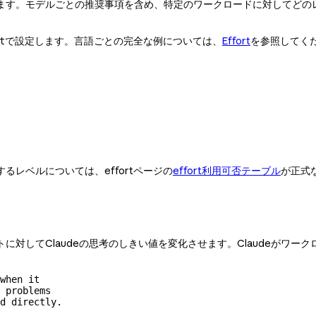
す。モデルごとの推奨事項を含め、特定のワークロードに対してどのレベ
で設定します。言語ごとの完全な例については、
Effort
を参照してく
t
レベルについては、effortページの
effort利用可否テーブル
が正式
対してClaudeの思考のしきい値を変化させます。Claudeがワ
when it

 problems

d directly.