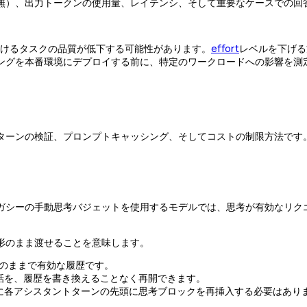
無）、出力トークンの使用量、レイテンシ、そして重要なケースでの回
を受けるタスクの品質が低下する可能性があります。
effort
レベルを下げる
ングを本番環境にデプロイする前に、特定のワークロードへの影響を測
す。ターンの検証、プロンプトキャッシング、そしてコストの制限方法です
ガシーの手動思考バジェットを使用するモデルでは、思考が有効なリク
形のまま渡せることを意味します。
そのままで有効な履歴です。
話を、履歴を書き換えることなく再開できます。
に各アシスタントターンの先頭に思考ブロックを再挿入する必要はあり