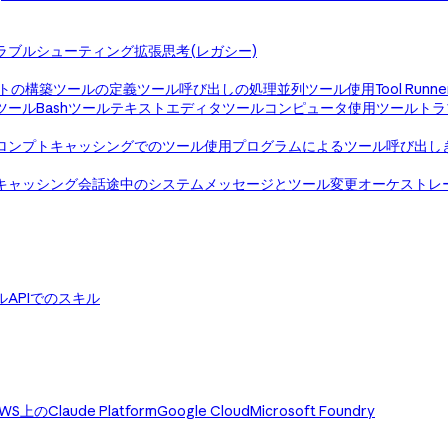
ラブルシューティング
拡張思考(レガシー)
トの構築
ツールの定義
ツール呼び出しの処理
並列ツール使用
Tool Runne
ツール
Bashツール
テキストエディタツール
コンピュータ使用ツール
トラ
ロンプトキャッシングでのツール使用
プログラムによるツール呼び出し
キャッシング
会話途中のシステムメッセージとツール変更
オーケストレ
ル
APIでのスキル
WS上のClaude Platform
Google Cloud
Microsoft Foundry