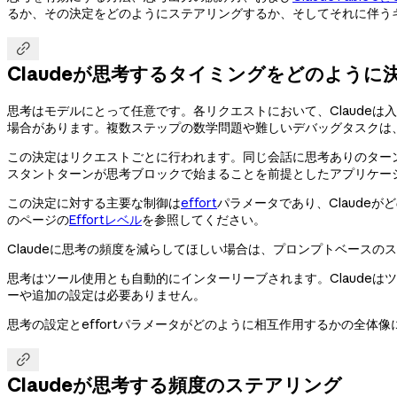
るか、その決定をどのようにステアリングするか、そしてそれに伴う

Claudeが思考するタイミングをどのように
思考はモデルにとって任意です。各リクエストにおいて、Claude
場合があります。複数ステップの数学問題や難しいデバッグタスクは
この決定はリクエストごとに行われます。同じ会話に思考ありのターン
スタントターンが思考ブロックで始まることを前提としたアプリケー
この決定に対する主要な制御は
effort
パラメータであり、Claud
のページの
Effortレベル
を参照してください。
Claudeに思考の頻度を減らしてほしい場合は、プロンプトベースのス
思考はツール使用とも自動的にインターリーブされます。Claude
ーや追加の設定は必要ありません。
思考の設定とeffortパラメータがどのように相互作用するかの全体像

Claudeが思考する頻度のステアリング