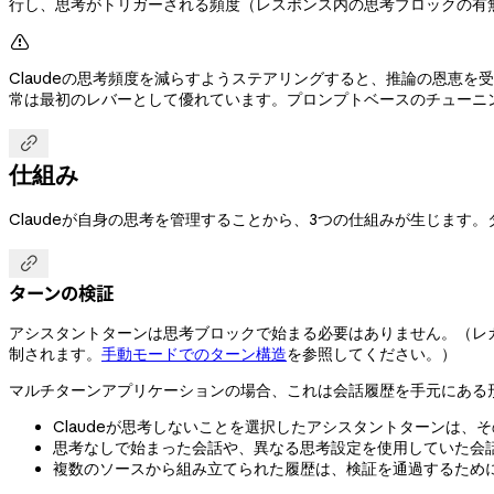
行し、思考がトリガーされる頻度（レスポンス内の思考ブロックの有

Claudeの思考頻度を減らすようステアリングすると、推論の恩恵
常は最初のレバーとして優れています。プロンプトベースのチューニ

仕組み
Claudeが自身の思考を管理することから、3つの仕組みが生じま

ターンの検証
アシスタントターンは思考ブロックで始まる必要はありません。（レ
制されます。
手動モードでのターン構造
を参照してください。）
マルチターンアプリケーションの場合、これは会話履歴を手元にある
Claudeが思考しないことを選択したアシスタントターンは、
思考なしで始まった会話や、異なる思考設定を使用していた会
複数のソースから組み立てられた履歴は、検証を通過するため