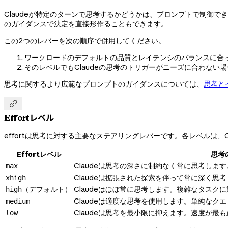
Claudeが特定のターンで思考するかどうかは、プロンプトで制御で
のガイダンスで決定を直接形作ることもできます。
この2つのレバーを次の順序で併用してください。
ワークロードのデフォルトの品質とレイテンシのバランスに合った
そのレベルでもClaudeの思考のトリガーがニーズに合わな
思考に関するより広範なプロンプトのガイダンスについては、
思考と

Effortレベル
effortは思考に対する主要なステアリングレバーです。各レベルは、
Effortレベル
思考
Claudeは思考の深さに制約なく常に思考します
max
Claudeは拡張された探索を伴って常に深く思
xhigh
（デフォルト）
Claudeはほぼ常に思考します。複雑なタスク
high
Claudeは適度な思考を使用します。単純な
medium
Claudeは思考を最小限に抑えます。速度が
low