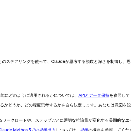
ごとのステアリングを使って、Claudeが思考する頻度と深さを制御し
Rがこの機能にどのように適用されるかについては、
APIとデータ保持
を参照して
するかどうか、どの程度思考するかを自ら決定します。あなたは意図を設定
るワークロードや、ステップごとに適切な推論量が変化する長期的なエ
5とClaude Mythos 5での思考出力
については、
思考
の概要を参照してくださ