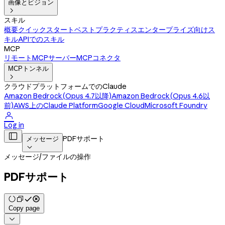
画像とビジョン

スキル
概要
クイックスタート
ベストプラクティス
エンタープライズ向けス
キル
APIでのスキル
MCP
リモートMCPサーバー
MCPコネクタ
MCPトンネル

クラウドプラットフォームでのClaude
Amazon Bedrock(Opus 4.7以降)
Amazon Bedrock(Opus 4.6以
前)
AWS上のClaude Platform
Google Cloud
Microsoft Foundry

Log in

PDFサポート
メッセージ

メッセージ
/
ファイルの操作
PDFサポート
Copy page
