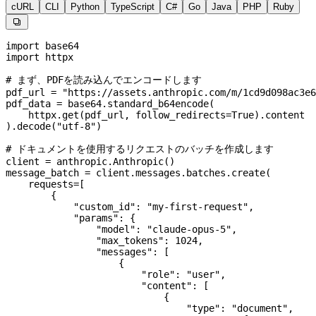
cURL
CLI
Python
TypeScript
C#
Go
Java
PHP
Ruby

import
 base64
import
 httpx
# まず、PDFを読み込んでエンコードします
pdf_url 
=
 "https://assets.anthropic.com/m/1cd9d098ac3e6
pdf_data 
=
 base64.standard_b64encode(
    httpx.get(pdf_url, 
follow_redirects
=
True
).content
).decode(
"utf-8"
)
# ドキュメントを使用するリクエストのバッチを作成します
client 
=
 anthropic.Anthropic()
message_batch 
=
 client.messages.batches.create(
    requests
=
[
        {
            "custom_id"
: 
"my-first-request"
,
            "params"
: {
                "model"
: 
"claude-opus-5"
,
                "max_tokens"
: 
1024
,
                "messages"
: [
                    {
                        "role"
: 
"user"
,
                        "content"
: [
                            {
                                "type"
: 
"document"
,