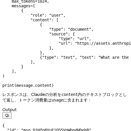
    max_tokens
=
1024
,
    messages
=
[
        {
            "role"
: 
"user"
,
            "content"
: [
                {
                    "type"
: 
"document"
,
                    "source"
: {
                        "type"
: 
"url"
,
                        "url"
: 
"https://assets.anthropi
                    },
                },
                {
"type"
: 
"text"
, 
"text"
: 
"What are the 
            ],
        }
    ],
)
print
(message.content)
レスポンスは、Claudeの分析を
内のテキストブロックとし
content
て返し、トークン消費量は
に含まれます：
usage
Output

{
  "id"
: 
"msg_01Hfp8YuFjQ55VgWbpdHDehB"
,