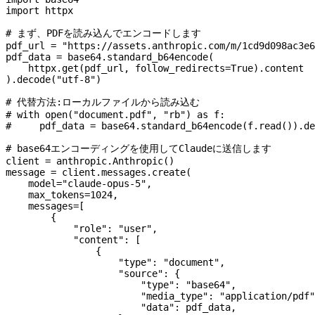
import
 httpx
# まず、PDFを読み込んでエンコードします
pdf_url 
=
 "https://assets.anthropic.com/m/1cd9d098ac3e6
pdf_data 
=
 base64.standard_b64encode(
    httpx.get(pdf_url, 
follow_redirects
=
True
).content
).decode(
"utf-8"
)
# 代替方法:ローカルファイルから読み込む
# with open("document.pdf", "rb") as f:
#     pdf_data = base64.standard_b64encode(f.read()).de
# base64エンコーディングを使用してClaudeに送信します
client 
=
 anthropic.Anthropic()
message 
=
 client.messages.create(
    model
=
"claude-opus-5"
,
    max_tokens
=
1024
,
    messages
=
[
        {
            "role"
: 
"user"
,
            "content"
: [
                {
                    "type"
: 
"document"
,
                    "source"
: {
                        "type"
: 
"base64"
,
                        "media_type"
: 
"application/pdf"
                        "data"
: pdf_data,