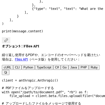
                    },
                },
                {
"type"
: 
"text"
, 
"text"
: 
"What are the 
            ],
        }
    ],
)
print
(message.content)

オプション3：Files API
繰り返し使用するPDFや、エンコードのオーバーヘッドを避けたい
場合は、
Files API
（ベータ版）を使用してください：
cURL
CLI
Python
TypeScript
C#
Go
Java
PHP
Ruby

client 
=
 anthropic.Anthropic()
# PDFファイルをアップロードする
with
 open
(
"/path/to/document.pdf"
, 
"rb"
) 
as
 f:
    file_upload 
=
 client.beta.files.upload(
file
=
(
"docum
# アップロードしたファイルをメッセージで使用する