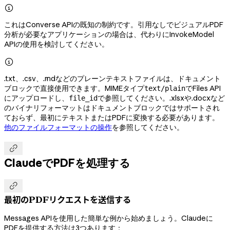

これはConverse APIの既知の制約です。引用なしでビジュアルPDF
分析が必要なアプリケーションの場合は、代わりにInvokeModel
APIの使用を検討してください。

.txt、.csv、.mdなどのプレーンテキストファイルは、ドキュメント
ブロックで直接使用できます。MIMEタイプ
でFiles API
text/plain
にアップロードし、
で参照してください。.xlsxや.docxなど
file_id
のバイナリフォーマットはドキュメントブロックではサポートされ
ておらず、最初にテキストまたはPDFに変換する必要があります。
他のファイルフォーマットの操作
を参照してください。

ClaudeでPDFを処理する

最初のPDFリクエストを送信する
Messages APIを使用した簡単な例から始めましょう。Claudeに
PDFを提供する方法は3つあります：