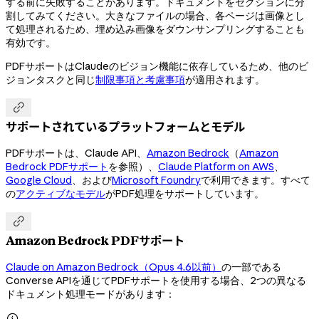
する前に失敗することがあります。ドキュメントをセクションに分
割してみてください。大きなファイルの場合、各ページは画像とし
て処理されるため、埋め込み画像をダウンサンプリングすることも
有効です。
PDFサポートはClaudeのビジョン機能に依存しているため、他のビ
ジョンタスクと同じ
制限事項と考慮事項
が適用されます。

サポートされているプラットフォームとモデル
PDFサポートは、Claude API、
Amazon Bedrock
（
Amazon
Bedrock PDFサポート
を参照）、
Claude Platform on AWS
、
Google Cloud
、および
Microsoft Foundry
で利用できます。すべて
の
アクティブなモデル
がPDF処理をサポートしています。

Amazon Bedrock PDFサポート
Claude on Amazon Bedrock（Opus 4.6以前）
の一部である
Converse APIを通じてPDFサポートを使用する場合、2つの異なる
ドキュメント処理モードがあります：
