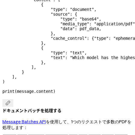
                {
                    "type"
: 
"document"
,
                    "source"
: {
                        "type"
: 
"base64"
,
                        "media_type"
: 
"application/pdf"
                        "data"
: pdf_data,
                    },
                    "cache_control"
: {
"type"
: 
"ephemera
                },
                {
                    "type"
: 
"text"
,
                    "text"
: 
"Which model has the highes
                },
            ],
        }
    ],
)
print
(message.content)

ドキュメントバッチを処理する
Message Batches API
を使用して、1つのリクエストで多数のPDFを
処理します：