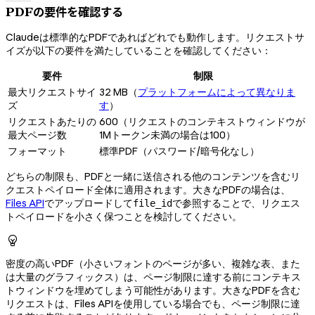
PDFの要件を確認する
Claudeは標準的なPDFであればどれでも動作します。リクエストサ
イズが以下の要件を満たしていることを確認してください：
要件
制限
最大リクエストサイ
32 MB（
プラットフォームによって異なりま
ズ
す
）
リクエストあたりの
600（リクエストのコンテキストウィンドウが
最大ページ数
1Mトークン未満の場合は100）
フォーマット
標準PDF（パスワード/暗号化なし）
どちらの制限も、PDFと一緒に送信される他のコンテンツを含むリ
クエストペイロード全体に適用されます。大きなPDFの場合は、
Files API
でアップロードして
で参照することで、リクエス
file_id
トペイロードを小さく保つことを検討してください。

密度の高いPDF（小さいフォントのページが多い、複雑な表、また
は大量のグラフィックス）は、ページ制限に達する前にコンテキス
トウィンドウを埋めてしまう可能性があります。大きなPDFを含む
リクエストは、Files APIを使用している場合でも、ページ制限に達