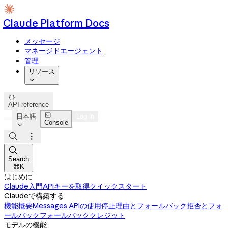
Claude Platform Docs
メッセージ
マネージドエージェント
管理
リソース


API reference

日本語
Log in
Console




Search
⌘K
はじめに
Claude入門
APIキーを取得
クイックスタート
Claudeで構築する
機能概要
Messages APIの使用
停止理由とフォールバック
拒否とフォ
ールバック
フォールバッククレジット
モデルの機能