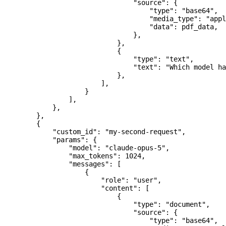
                                "source"
: {
                                    "type"
: 
"base64"
,
                                    "media_type"
: 
"appl
                                    "data"
: pdf_data,
                                },
                            },
                            {
                                "type"
: 
"text"
,
                                "text"
: 
"Which model ha
                            },
                        ],
                    }
                ],
            },
        },
        {
            "custom_id"
: 
"my-second-request"
,
            "params"
: {
                "model"
: 
"claude-opus-5"
,
                "max_tokens"
: 
1024
,
                "messages"
: [
                    {
                        "role"
: 
"user"
,
                        "content"
: [
                            {
                                "type"
: 
"document"
,
                                "source"
: {
                                    "type"
: 
"base64"
,