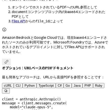
オンラインでホストされているPDFへのURL参照として
コンテンツブロック内のbase64エンコードされた
document
PDFとして
Files API
からの
によって
file_id

Amazon BedrockとGoogle Cloudでは、現在base64エンコードさ
れたソースのみが利用可能です。Microsoft Foundryでは、Azureで
ホストされているデプロイメントに対してFiles APIはサポートされ
ていません。

オプション1：URLベースのPDFドキュメント
最も簡単なアプローチは、URLから直接PDFを参照することです：
cURL
CLI
Python
TypeScript
C#
Go
Java
PHP
Ruby

client 
=
 anthropic.Anthropic()
message 
=
 client.messages.create(
    model
=
"claude-opus-5"
,