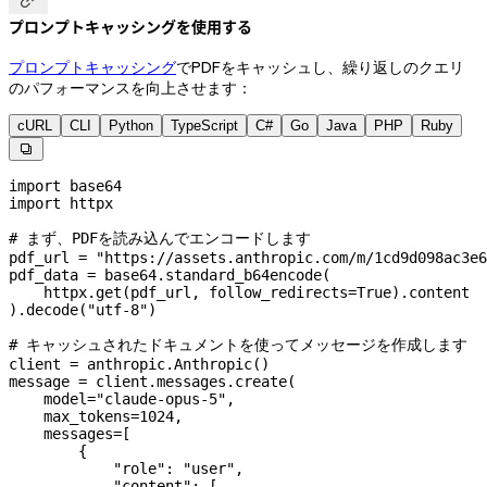

プロンプトキャッシングを使用する
プロンプトキャッシング
でPDFをキャッシュし、繰り返しのクエリ
のパフォーマンスを向上させます：
cURL
CLI
Python
TypeScript
C#
Go
Java
PHP
Ruby

import
 base64
import
 httpx
# まず、PDFを読み込んでエンコードします
pdf_url 
=
 "https://assets.anthropic.com/m/1cd9d098ac3e6
pdf_data 
=
 base64.standard_b64encode(
    httpx.get(pdf_url, 
follow_redirects
=
True
).content
).decode(
"utf-8"
)
# キャッシュされたドキュメントを使ってメッセージを作成します
client 
=
 anthropic.Anthropic()
message 
=
 client.messages.create(
    model
=
"claude-opus-5"
,
    max_tokens
=
1024
,
    messages
=
[
        {
            "role"
: 
"user"
,
            "content"
: [