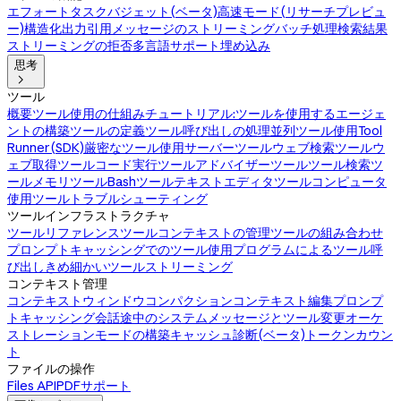
エフォート
タスクバジェット(ベータ)
高速モード(リサーチプレビュ
ー)
構造化出力
引用
メッセージのストリーミング
バッチ処理
検索結果
ストリーミングの拒否
多言語サポート
埋め込み
思考

ツール
概要
ツール使用の仕組み
チュートリアル:ツールを使用するエージェ
ントの構築
ツールの定義
ツール呼び出しの処理
並列ツール使用
Tool
Runner(SDK)
厳密なツール使用
サーバーツール
ウェブ検索ツール
ウ
ェブ取得ツール
コード実行ツール
アドバイザーツール
ツール検索ツ
ール
メモリツール
Bashツール
テキストエディタツール
コンピュータ
使用ツール
トラブルシューティング
ツールインフラストラクチャ
ツールリファレンス
ツールコンテキストの管理
ツールの組み合わせ
プロンプトキャッシングでのツール使用
プログラムによるツール呼
び出し
きめ細かいツールストリーミング
コンテキスト管理
コンテキストウィンドウ
コンパクション
コンテキスト編集
プロンプ
トキャッシング
会話途中のシステムメッセージとツール変更
オーケ
ストレーションモードの構築
キャッシュ診断(ベータ)
トークンカウン
ト
ファイルの操作
Files API
PDFサポート