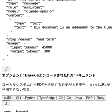
  "type"
: 
"message"
,
  "role"
: 
"assistant"
,
  "model"
: 
"claude-opus-5"
,
  "content"
: [
    {
      "type"
: 
"text"
,
      "text"
: 
"This document is an addendum to the Clau
    }
  ],
  "stop_reason"
: 
"end_turn"
,
  "usage"
: {
    "input_tokens"
: 
45000
,
    "output_tokens"
: 
300
  }
}

オプション2：Base64エンコードされたPDFドキュメント
ローカルシステムからPDFを送信する必要がある場合、またはURLが
利用できない場合：
cURL
CLI
Python
TypeScript
C#
Go
Java
PHP
Ruby

import
 base64