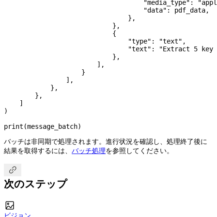
                                    "media_type"
: 
"appl
                                    "data"
: pdf_data,
                                },
                            },
                            {
                                "type"
: 
"text"
,
                                "text"
: 
"Extract 5 key
                            },
                        ],
                    }
                ],
            },
        },
    ]
)
print
(message_batch)
バッチは非同期で処理されます。進行状況を確認し、処理終了後に
結果を取得するには、
バッチ処理
を参照してください。

次のステップ

ビジョン