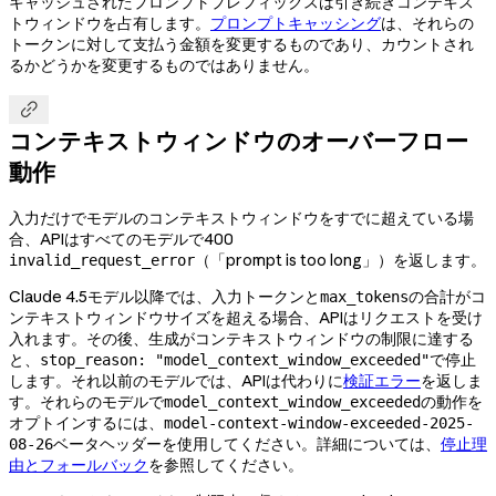
キャッシュされたプロンプトプレフィックスは引き続きコンテキス
トウィンドウを占有します。
プロンプトキャッシング
は、それらの
トークンに対して支払う金額を変更するものであり、カウントされ
るかどうかを変更するものではありません。

コンテキストウィンドウのオーバーフロー
動作
入力だけでモデルのコンテキストウィンドウをすでに超えている場
合、APIはすべてのモデルで400
（「prompt is too long」）を返します。
invalid_request_error
Claude 4.5モデル以降では、入力トークンと
の合計がコ
max_tokens
ンテキストウィンドウサイズを超える場合、APIはリクエストを受け
入れます。その後、生成がコンテキストウィンドウの制限に達する
と、
で停止
stop_reason: "model_context_window_exceeded"
します。それ以前のモデルでは、APIは代わりに
検証エラー
を返しま
す。それらのモデルで
の動作を
model_context_window_exceeded
オプトインするには、
model-context-window-exceeded-2025-
ベータヘッダーを使用してください。詳細については、
停止理
08-26
由とフォールバック
を参照してください。