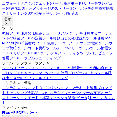
エフォート
タスクバジェット(ベータ)
高速モード(リサーチプレビュ
ー)
構造化出力
引用
メッセージのストリーミング
バッチ処理
検索結果
ストリーミングの拒否
多言語サポート
埋め込み
思考

ツール
概要
ツール使用の仕組み
チュートリアル:ツールを使用するエージェ
ントの構築
ツールの定義
ツール呼び出しの処理
並列ツール使用
Tool
Runner(SDK)
厳密なツール使用
サーバーツール
ウェブ検索ツール
ウ
ェブ取得ツール
コード実行ツール
アドバイザーツール
ツール検索ツ
ール
メモリツール
Bashツール
テキストエディタツール
コンピュータ
使用ツール
トラブルシューティング
ツールインフラストラクチャ
ツールリファレンス
ツールコンテキストの管理
ツールの組み合わせ
プロンプトキャッシングでのツール使用
プログラムによるツール呼
び出し
きめ細かいツールストリーミング
コンテキスト管理
コンテキストウィンドウ
コンパクション
コンテキスト編集
プロンプ
トキャッシング
会話途中のシステムメッセージとツール変更
オーケ
ストレーションモードの構築
キャッシュ診断(ベータ)
トークンカウン
ト
ファイルの操作
Files API
PDFサポート