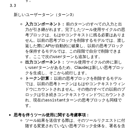
3
新しいユーザーターン（ターン3）
入力コンポーネント：
前のターンのすべての入力と出
力が引き継がれます。完了したツール使用サイクルの思
考ブロックは、もはやコンテキストに残る必要はありま
せん。以前の思考ブロックを削除するモデルでは、渡し
返した際にAPIが自動的に破棄し、以前の思考ブロック
を保持するモデルでは、この段階で自分で削除できま
す。ここで次の
ターンも追加します。
user
出力コンポーネント：
ツール使用サイクルの外に新し
い
ターンがあるため、Claudeは新しい思考ブロッ
user
クを生成し、そこから続行します。
トークン計算：
以前の思考ブロックを削除するモデル
では、以前の思考トークンはもはやコンテキストウィン
ドウにカウントされません。その他のすべての以前のブ
ロックは引き続きコンテキストウィンドウにカウントさ
れ、現在の
ターンの思考ブロックも同様で
assistant
す。
思考を伴うツール使用に関する考慮事項：
ツール結果を送信する際は、そのツールリクエストに付
随する変更されていない思考ブロック全体を、署名を含