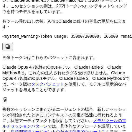
ン、Claude Sonnet 4.5とClaude Haiku 4.5では20万トークンで
す。このセクションの例は、20万トークンのコンテキストウィンド
ウを持つモデルを示しています。
各ツール呼び出しの後、APIはClaudeに残りの容量の更新を伝えま
す：
<
system_warning
>
Token usage: 35000/200000; 165000 remai

画像トークンはこれらのバジェットに含まれます。
Claude Opus 4.7以降のOpusモデル、Claude Fable 5、Claude
Mythos 5は、これらの注入されたタグを受け取りません。Claude
Opus 4.7以降のOpusモデル、Claude Fable 5、Claude Mythos 5で
は、ベータ版の
タスクバジェット
を使用して、モデルに明示的なバ
ジェットを与えることができます。

複数のセッションにまたがるエージェントの場合、新しいセッショ
ンが開始されたときにコンテキストの回復が迅速に行われるよう
に、状態アーティファクトを設計してください。
メモリツールのマ
ルチセッションパターン
では、具体的なアプローチを説明していま
す。
長時間実行エージェントのための効果的なハーネス
も参照して