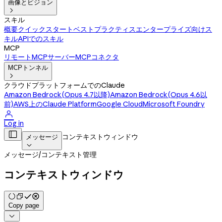
画像とビジョン

スキル
概要
クイックスタート
ベストプラクティス
エンタープライズ向けス
キル
APIでのスキル
MCP
リモートMCPサーバー
MCPコネクタ
MCPトンネル

クラウドプラットフォームでのClaude
Amazon Bedrock(Opus 4.7以降)
Amazon Bedrock(Opus 4.6以
前)
AWS上のClaude Platform
Google Cloud
Microsoft Foundry

Log in

コンテキストウィンドウ
メッセージ

メッセージ
/
コンテキスト管理
コンテキストウィンドウ
Copy page
