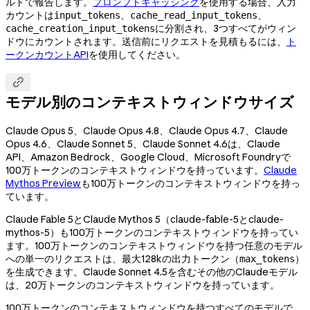
ルドで報告します。
プロンプトキャッシング
を使用する場合、入力
カウントは
、
、
input_tokens
cache_read_input_tokens
に分割され、3つすべてがウィン
cache_creation_input_tokens
ドウにカウントされます。送信前にリクエストを見積もるには、
ト
ークンカウントAPI
を使用してください。

モデル別のコンテキストウィンドウサイズ
Claude Opus 5、Claude Opus 4.8、Claude Opus 4.7、Claude
Opus 4.6、Claude Sonnet 5、Claude Sonnet 4.6は、Claude
API、Amazon Bedrock、Google Cloud、Microsoft Foundryで
100万トークンのコンテキストウィンドウを持っています。
Claude
Mythos Preview
も100万トークンのコンテキストウィンドウを持っ
ています。
Claude Fable 5とClaude Mythos 5（
claude-fable-5
と
claude-
mythos-5
）も100万トークンのコンテキストウィンドウを持ってい
ます。100万トークンのコンテキストウィンドウを持つ任意のモデル
への単一のリクエストは、最大128kの出力トークン（
）
max_tokens
を生成できます。Claude Sonnet 4.5を含むその他のClaudeモデル
は、20万トークンのコンテキストウィンドウを持っています。
100万トークンのコンテキストウィンドウを持つすべてのモデルで