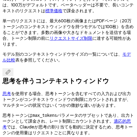
は、100万がデフォルトです。ベータヘッダーは不要で、長いコンテ
キストのリクエストは
標準価格
で課金されます。
単一のリクエストには、最大600枚の画像またはPDFページ（20万
トークンのコンテキストウィンドウを持つモデルでは100枚）を含め
ることができます。多数の画像や大きなドキュメントを送信する場
合、トークン制限の前に
リクエストサイズ制限
に達する可能性があ
ります。
モデル別のコンテキストウィンドウサイズの一覧については、
モデ
ル比較
表を参照してください。

思考を伴うコンテキストウィンドウ
思考
を使用する場合、思考トークンを含むすべての入力および出力
トークンがコンテキストウィンドウの制限にカウントされますが、
マルチターンの状況ではいくつかの微妙な違いがあります。
思考トークンは
パラメータのサブセットであり、出力ト
max_tokens
ークンとして課金され、レート制限にカウントされます。
適応的思
考
では、Claudeが思考の割り当てを動的に決定するため、思考トー
クンの使用量はリクエストごとに異なります。