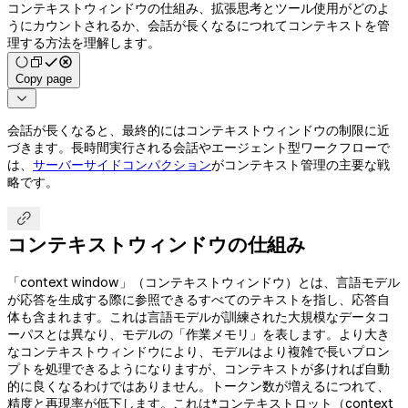
コンテキストウィンドウの仕組み、拡張思考とツール使用がどのよ
うにカウントされるか、会話が長くなるにつれてコンテキストを管
理する方法を理解します。
Copy page

会話が長くなると、最終的にはコンテキストウィンドウの制限に近
づきます。長時間実行される会話やエージェント型ワークフローで
は、
サーバーサイドコンパクション
がコンテキスト管理の主要な戦
略です。

コンテキストウィンドウの仕組み
「context window」（コンテキストウィンドウ）とは、言語モデル
が応答を生成する際に参照できるすべてのテキストを指し、応答自
体も含まれます。これは言語モデルが訓練された大規模なデータコ
ーパスとは異なり、モデルの「作業メモリ」を表します。より大き
なコンテキストウィンドウにより、モデルはより複雑で長いプロン
プトを処理できるようになりますが、コンテキストが多ければ自動
的に良くなるわけではありません。トークン数が増えるにつれて、
精度と再現率が低下します。これは*コンテキストロット（context