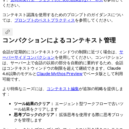
ください。
コンテキスト認識を使用するためのプロンプトのガイダンスについ
ては、
プロンプトのベストプラクティス
を参照してください。

コンパクションによるコンテキスト管理
会話が定期的にコンテキストウィンドウの制限に近づく場合は、
サ
ーバーサイドコンパクション
を使用してください。コンパクション
は、サーバー上で会話の以前の部分を自動的に要約するため、会話
はコンテキストウィンドウの制限を超えて継続できます。Claude
4.6以降のモデルと
Claude Mythos Preview
でベータ版として利用
可能です。
より特殊なニーズには、
コンテキスト編集
が追加の戦略を提供しま
す：
ツール結果のクリア：
エージェント型ワークフローで古いツ
ール結果をクリアします
思考ブロックのクリア：
拡張思考を使用する際に思考ブロッ
クを管理します