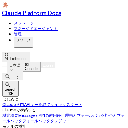
Claude Platform Docs
メッセージ
マネージドエージェント
管理
リソース


API reference

日本語
Log in
Console




Search
⌘K
はじめに
Claude入門
APIキーを取得
クイックスタート
Claudeで構築する
機能概要
Messages APIの使用
停止理由とフォールバック
拒否とフォ
ールバック
フォールバッククレジット
モデルの機能