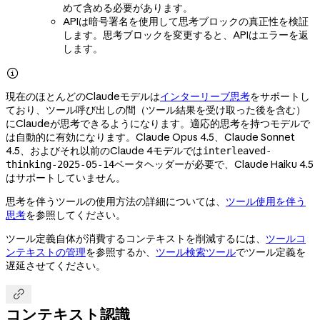
めて含める必要があります。
APIは暗号署名を使用して思考ブロックの真正性を検証
します。思考ブロックを変更すると、APIはエラーを返
します。

現在のほとんどのClaudeモデルは
インターリーブ思考
をサポートし
ており、ツール呼び出しの間（ツール結果を受け取った後を含む）
にClaudeが思考できるようになります。適応的思考を持つモデルで
は自動的に有効になります。Claude Opus 4.5、Claude Sonnet
4.5、およびそれ以前のClaude 4モデルでは
interleaved-
ベータヘッダーが必要で、Claude Haiku 4.5
thinking-2025-05-14
はサポートしていません。
思考を伴うツールの使用方法の詳細については、
ツール使用を伴う
思考
を参照してください。
ツール定義自体が消費するコンテキストを削減するには、
ツールコ
ンテキストの管理
を参照するか、
ツール検索ツール
でツール定義を
遅延させてください。

コンテキスト認識