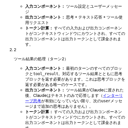
入力コンポーネント：
ツール設定とユーザーメッセー
ジ
出力コンポーネント：
思考 + テキスト応答 + ツール使
用リクエスト
トークン計算：
すべての入力および出力コンポーネン
トがコンテキストウィンドウにカウントされ、すべての
出力コンポーネントは出力トークンとして課金されま
す。
2
ツール結果の処理（ターン2）
入力コンポーネント：
最初のターンのすべてのブロッ
クと
。対応するツール結果とともに思考
tool_result
ブロックを返す必要があります。これは思考ブロックを
返す必要がある唯一のケースです。
出力コンポーネント：
ツール結果がClaudeに渡された
後、Claudeはテキストのみで応答します（
インターリ
ーブ思考
が有効になっていない限り、次の
メッセ
user
ージまで追加の思考はありません）。
トークン計算：
すべての入力および出力コンポーネン
トがコンテキストウィンドウにカウントされ、すべての
出力コンポーネントは出力トークンとして課金されま
す。