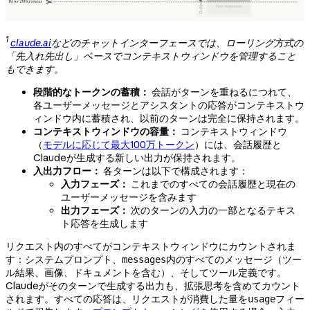
1
claude.ai
などのチャットインターフェースでは、ローリング方式の
「先入れ先出し」ベースでコンテキストウィンドウを管理すること
もできます。
段階的なトークンの蓄積：
会話がターンを重ねるにつれて、
各ユーザーメッセージとアシスタントの応答がコンテキストウ
ィンドウ内に蓄積され、以前のターンは完全に保持されます。
コンテキストウィンドウの容量：
コンテキストウィンドウ
（
モデルに応じて最大100万トークン
）には、会話履歴と
Claudeが生成する新しい出力が保持されます。
入出力フロー：
各ターンは以下で構成されます：
入力フェーズ：
これまでのすべての会話履歴と現在の
ユーザーメッセージを含みます
出力フェーズ：
次のターンの入力の一部となるテキス
ト応答を生成します
リクエスト内のすべてがコンテキストウィンドウにカウントされま
す：システムプロンプト、
内のすべてのメッセージ（ツー
messages
ル結果、画像、ドキュメントを含む）、そしてツール定義です。
Claudeがそのターンで生成する出力も、拡張思考を含めてカウント
されます。すべての応答は、リクエストが消費した量を
フィー
usage