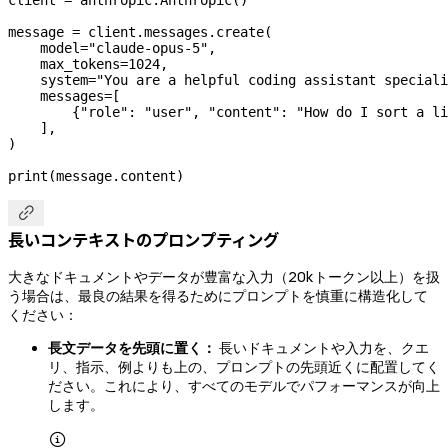
message 
=
 client.messages.create(
    model
=
"claude-opus-5"
,
    max_tokens
=
1024
,
    system
=
"You are a helpful coding assistant speciali
    messages
=
[
        {
"role"
: 
"user"
, 
"content"
: 
"How do I sort a li
    ],
)
print
(message.content)

長いコンテキストのプロンプティング
大きなドキュメントやデータが豊富な入力（20kトークン以上）を扱
う場合は、最良の結果を得るためにプロンプトを慎重に構造化して
ください：
長文データを先頭に置く：
長いドキュメントや入力を、クエ
リ、指示、例よりも上の、プロンプトの先頭近くに配置してく
ださい。これにより、すべてのモデルでパフォーマンスが向上
します。
