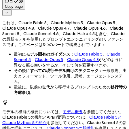
Copy page

これは、Claude Fable 5、Claude Mythos 5、Claude Opus 5、
Claude Opus 4.8、Claude Opus 4.7、Claude Opus 4.6、Claude
Sonnet 5、Claude Sonnet 4.6、Claude Haiku 4.5を含む、Claude
の最新モデルを使用したプロンプトエンジニアリングのリファレン
スです。このページは3つのパートで構成されています：
最初に
モデル固有のガイダンス
：
Claude Fable 5
、
Claude
Sonnet 5
、
Claude Opus 5
、
Claude Opus 4.8
がどのように
異なる振る舞いをするか、そして何を変更すべきか。
その後に
すべての現行モデル向けのテクニック
：一般原則、出
力とフォーマット、ツール使用、思考、エージェントシステ
ム。
最後に、以前の世代から移行するプロンプトのための
移行時の
考慮事項
。

モデルの機能の概要については、
モデル概要
を参照してください。
Claude Fable 5の機能とAPIの変更については、
Claude Fable 5と
Claude Mythos 5の紹介
を参照してください。Claude Sonnet 5の新
機能の詳細については、
Claude Sonnet 5の新機能
を参照してくださ