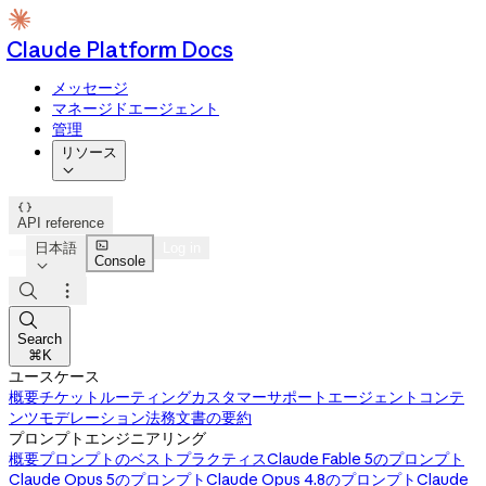
Claude Platform Docs
メッセージ
マネージドエージェント
管理
リソース


API reference

日本語
Log in
Console




Search
⌘K
ユースケース
概要
チケットルーティング
カスタマーサポートエージェント
コンテ
ンツモデレーション
法務文書の要約
プロンプトエンジニアリング
概要
プロンプトのベストプラクティス
Claude Fable 5のプロンプト
Claude Opus 5のプロンプト
Claude Opus 4.8のプロンプト
Claude