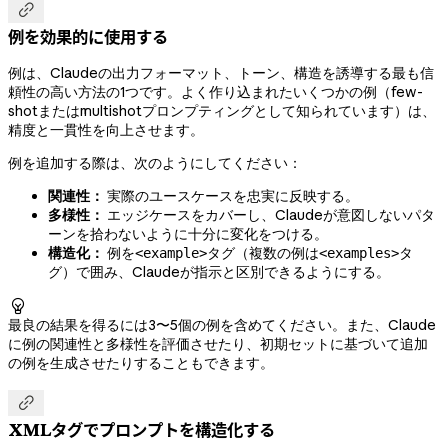

例を効果的に使用する
例は、Claudeの出力フォーマット、トーン、構造を誘導する最も信
頼性の高い方法の1つです。よく作り込まれたいくつかの例（few-
shotまたはmultishotプロンプティングとして知られています）は、
精度と一貫性を向上させます。
例を追加する際は、次のようにしてください：
関連性：
実際のユースケースを忠実に反映する。
多様性：
エッジケースをカバーし、Claudeが意図しないパタ
ーンを拾わないように十分に変化をつける。
構造化：
例を
タグ（複数の例は
タ
<example>
<examples>
グ）で囲み、Claudeが指示と区別できるようにする。

最良の結果を得るには3〜5個の例を含めてください。また、Claude
に例の関連性と多様性を評価させたり、初期セットに基づいて追加
の例を生成させたりすることもできます。

XMLタグでプロンプトを構造化する