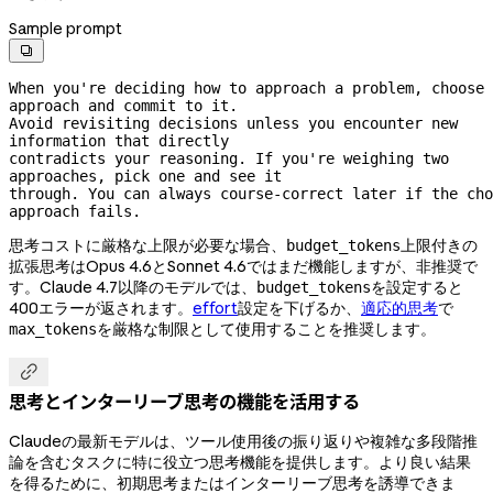
Sample prompt

When you're deciding how to approach a problem, choose 
approach and commit to it.
Avoid revisiting decisions unless you encounter new 
information that directly
contradicts your reasoning. If you're weighing two 
approaches, pick one and see it
through. You can always 
course-correct
 later if the cho
approach fails.
思考コストに厳格な上限が必要な場合、
上限付きの
budget_tokens
拡張思考はOpus 4.6とSonnet 4.6ではまだ機能しますが、非推奨で
す。Claude 4.7以降のモデルでは、
を設定すると
budget_tokens
400エラーが返されます。
effort
設定を下げるか、
適応的思考
で
を厳格な制限として使用することを推奨します。
max_tokens

思考とインターリーブ思考の機能を活用する
Claudeの最新モデルは、ツール使用後の振り返りや複雑な多段階推
論を含むタスクに特に役立つ思考機能を提供します。より良い結果
を得るために、初期思考またはインターリーブ思考を誘導できま