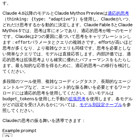
す。
Claude 4.6以降のモデルとClaude Mythos Previewは
適応的思考
（
）を使用し、Claudeがいつ、
thinking: {type: "adaptive"}
どれだけ思考するかを動的に決定します。Claude Fable 5とClaude
Mythos 5では、思考は常にオンであり、適応的思考が唯一のモード
です。Claudeは2つの要因に基づいて思考をキャリブレーションし
ます：
パラメータとクエリの複雑さです。effortが高いほど
effort
思考が多くなり、より複雑なクエリも同様です。思考を必要としな
い簡単なクエリでは、モデルは直接応答します。内部評価では、適
応的思考は拡張思考よりも確実に優れたパフォーマンスをもたらし
ます。最も知的な応答を得るために、適応的思考への移行を検討し
てください。
多段階のツール使用、複雑なコーディングタスク、長期的なエージ
ェントループなど、エージェント的な振る舞いを必要とするワーク
ロードには適応的思考を使用してください。古いモデルは
を使用した手動の
拡張思考
を使用します。各モデル
budget_tokens
がどの設定を受け入れるかについては、
モデル別設定テーブル
を参
照してください。
Claudeの思考の振る舞いを誘導できます：
Example prompt
