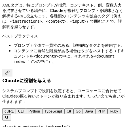
XMLタグは、特にプロンプトが指示、コンテキスト、例、変数入力
を混在させている場合に、Claudeが複雑なプロンプトを曖昧さなく
解析するのに役立ちます。各種類のコンテンツを独自のタグ（例え
ば、
、
、
）で囲むことで、誤
<instructions>
<context>
<input>
解釈を減らせます。
ベストプラクティス：
プロンプト全体で一貫性のある、説明的なタグ名を使用する。
コンテンツに自然な階層がある場合はタグをネストする（ドキ
ュメントを
の中に、それぞれを
<documents>
<document
の中に）。
index="n">

Claudeに役割を与える
システムプロンプトで役割を設定すると、ユースケースに合わせて
Claudeの振る舞いとトーンが絞り込まれます。たった1文でも違いが
生まれます：
cURL
CLI
Python
TypeScript
C#
Go
Java
PHP
Ruby

client 
=
 anthropic.Anthropic()