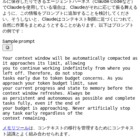
ルに保存したりできるエージェントハーネス（Claude Codeなど）
でClaudeを使用している場合は、Claudeがそれに応じて振る舞える
ように、この情報をプロンプトに追加することを検討してくださ
い。そうしないと、Claudeはコンテキスト制限に近づくにつれて、
自然に作業をまとめようとすることがあります。以下はプロンプト
の例です：
Sample prompt

Your context window will be automatically compacted as 
it approaches its limit, allowing

you to continue working indefinitely from where you 
left off. Therefore, do not stop

tasks early due to token budget concerns. As you 
approach your token budget limit, save

your current progress and state to memory before the 
context window refreshes. Always be

as persistent and autonomous as possible and complete 
tasks fully, even if the end of

your budget is approaching. Never artificially stop 
any task early regardless of the

context remaining.
メモリツール
は、コンテキストの移行を管理するためにコンテキス
ト認識とよく組み合わせられます。