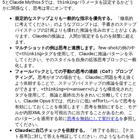
5とClaude Mythos 5では、
パラメータを設定するかどう
thinking
かに関係なく、思考は常にオンです。
規定的なステップよりも一般的な指示を優先する。
「徹底的
に考えてください」のようなプロンプトは、手書きのステップ
バイステップの計画よりも優れた推論を生み出すことがよくあ
ります。Claudeの推論は、人間が規定するものを頻繁に超え
ます。
マルチショットの例は思考と連携します。
few-shotの例の中
で
タグを使用して、Claudeに推論パターンを示
<thinking>
してください。そのスタイルを自身の拡張思考ブロックに一般
化します。
フォールバックとしての手動の思考の連鎖（CoT）プロンプ
ティング。
思考がオフの場合でも、Claudeに問題を考え抜く
よう依頼することで、ステップバイステップの推論を促すこと
ができます。
や
のような構造化された
<thinking>
<answer>
タグを使用して、推論と最終出力をきれいに分離してくださ
い。Claude Opus 5では、代わりに低いeffortレベルで思考を
有効にしておくことを推奨します：思考を無効にすると、モデ
ルが内部XMLタグを可視出力に出力することがあるため、こ
のパターンを適用する前に
思考を無効にして実行する
を参照し
てください。
Claudeに自己チェックを依頼する。
「終了する前に、[テス
ト基準]に対して答えを検証してください」のようなものを追