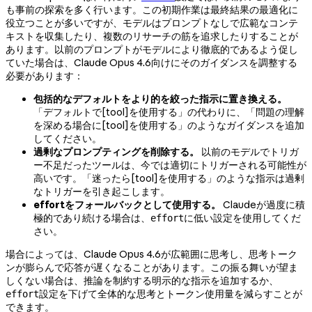
も事前の探索を多く行います。この初期作業は最終結果の最適化に
役立つことが多いですが、モデルはプロンプトなしで広範なコンテ
キストを収集したり、複数のリサーチの筋を追求したりすることが
あります。以前のプロンプトがモデルにより徹底的であるよう促し
ていた場合は、Claude Opus 4.6向けにそのガイダンスを調整する
必要があります：
包括的なデフォルトをより的を絞った指示に置き換える。
「デフォルトで[tool]を使用する」の代わりに、「問題の理解
を深める場合に[tool]を使用する」のようなガイダンスを追加
してください。
過剰なプロンプティングを削除する。
以前のモデルでトリガ
ー不足だったツールは、今では適切にトリガーされる可能性が
高いです。「迷ったら[tool]を使用する」のような指示は過剰
なトリガーを引き起こします。
effortをフォールバックとして使用する。
Claudeが過度に積
極的であり続ける場合は、
に低い設定を使用してくだ
effort
さい。
場合によっては、Claude Opus 4.6が広範囲に思考し、思考トーク
ンが膨らんで応答が遅くなることがあります。この振る舞いが望ま
しくない場合は、推論を制約する明示的な指示を追加するか、
設定を下げて全体的な思考とトークン使用量を減らすことが
effort
できます。