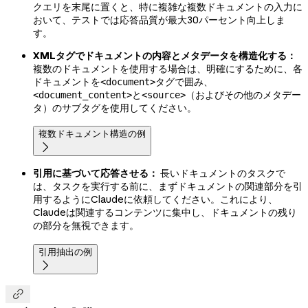
クエリを末尾に置くと、特に複雑な複数ドキュメントの入力に
おいて、テストでは応答品質が最大30パーセント向上しま
す。
XMLタグでドキュメントの内容とメタデータを構造化する：
複数のドキュメントを使用する場合は、明確にするために、各
ドキュメントを
タグで囲み、
<document>
と
（およびその他のメタデー
<document_content>
<source>
タ）のサブタグを使用してください。
複数ドキュメント構造の例

引用に基づいて応答させる：
長いドキュメントのタスクで
は、タスクを実行する前に、まずドキュメントの関連部分を引
用するようにClaudeに依頼してください。これにより、
Claudeは関連するコンテンツに集中し、ドキュメントの残り
の部分を無視できます。
引用抽出の例

