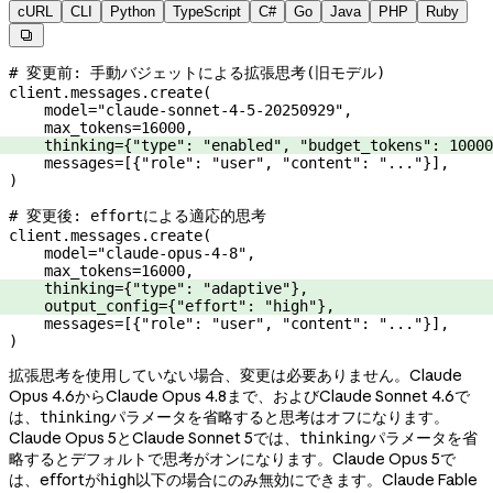
cURL
CLI
Python
TypeScript
C#
Go
Java
PHP
Ruby

# 変更前: 手動バジェットによる拡張思考(旧モデル)
client.messages.create(
    model
=
"claude-sonnet-4-5-20250929"
,
    max_tokens
=
16000
,
    thinking
=
{
"type"
: 
"enabled"
, 
"budget_tokens"
: 
10000
    messages
=
[{
"role"
: 
"user"
, 
"content"
: 
"..."
}],
)
# 変更後: effortによる適応的思考
client.messages.create(
    model
=
"claude-opus-4-8"
,
    max_tokens
=
16000
,
    thinking
=
{
"type"
: 
"adaptive"
},
    output_config
=
{
"effort"
: 
"high"
},
    messages
=
[{
"role"
: 
"user"
, 
"content"
: 
"..."
}],
)
拡張思考を使用していない場合、変更は必要ありません。Claude
Opus 4.6からClaude Opus 4.8まで、およびClaude Sonnet 4.6で
は、
パラメータを省略すると思考はオフになります。
thinking
Claude Opus 5とClaude Sonnet 5では、
パラメータを省
thinking
略するとデフォルトで思考がオンになります。Claude Opus 5で
は、effortが
以下の場合にのみ無効にできます。Claude Fable
high