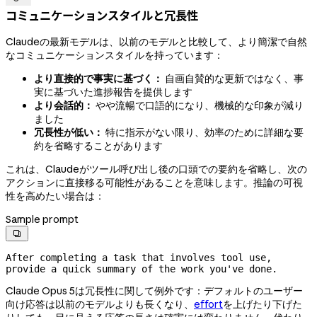
コミュニケーションスタイルと冗長性
Claudeの最新モデルは、以前のモデルと比較して、より簡潔で自然
なコミュニケーションスタイルを持っています：
より直接的で事実に基づく：
自画自賛的な更新ではなく、事
実に基づいた進捗報告を提供します
より会話的：
やや流暢で口語的になり、機械的な印象が減り
ました
冗長性が低い：
特に指示がない限り、効率のために詳細な要
約を省略することがあります
これは、Claudeがツール呼び出し後の口頭での要約を省略し、次の
アクションに直接移る可能性があることを意味します。推論の可視
性を高めたい場合は：
Sample prompt

After completing a task that involves tool use, 
provide a quick summary of the work you've done.
Claude Opus 5は冗長性に関して例外です：デフォルトのユーザー
向け応答は以前のモデルよりも長くなり、
effort
を上げたり下げた