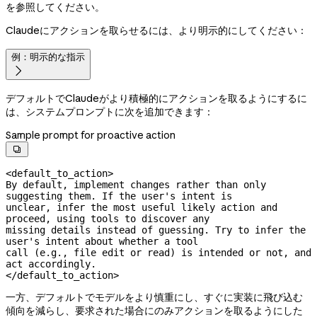
を参照してください。
Claudeにアクションを取らせるには、より明示的にしてください：
例：明示的な指示

デフォルトでClaudeがより積極的にアクションを取るようにするに
は、システムプロンプトに次を追加できます：
Sample prompt for proactive action

<default_to_action>

By default, implement changes rather than only 
suggesting them. If the user's intent is

unclear, infer the most useful likely action and 
proceed, using tools to discover any

missing details instead of guessing. Try to infer the 
user's intent about whether a tool

call (e.g., file edit or read) is intended or not, and 
act accordingly.

</default_to_action>
一方、デフォルトでモデルをより慎重にし、すぐに実装に飛び込む
傾向を減らし、要求された場合にのみアクションを取るようにした