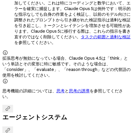
加してください。これは特にコーディングと数学において、エ
ラーを確実に捕捉します。Claude Opus 5は例外です：明示的
な指示なしでも自身の作業をよく検証し、以前のモデル向けに
調整されたプロンプトから引き継がれた検証指示は過剰な検証
を引き起こし、トークンとレイテンシを増加させる可能性があ
ります。Claude Opus 5に移行する際は、これらの指示を書き
直すのではなく削除してください。
タスクの範囲と過剰な検証
を参照してください。

拡張思考が無効になっている場合、Claude Opus 4.5は「think」と
いう単語とその変形に特に敏感です。そのような場合は、
「consider」、「evaluate」、「reason through」などの代替語の
使用を検討してください。

思考機能の詳細については、
思考
と
思考の誘導
を参照してくださ
い。

エージェントシステム
