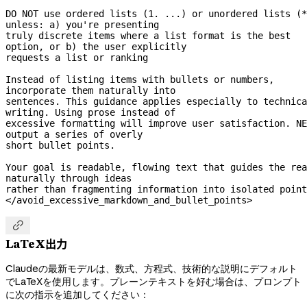
DO NOT use ordered lists (1. ...) or unordered lists (*
unless: a) you're presenting
truly discrete items where a list format is the best 
option, or b) the user explicitly
requests a list or ranking
Instead of listing items with bullets or numbers, 
incorporate them naturally into
sentences. This guidance applies especially to technica
writing. Using prose instead of
excessive formatting will improve user satisfaction. NE
output a series of overly
short bullet points.
Your goal is readable, flowing text that guides the rea
naturally through ideas
rather than fragmenting information into isolated point
</avoid_excessive_markdown_and_bullet_points>

LaTeX出力
Claudeの最新モデルは、数式、方程式、技術的な説明にデフォルト
でLaTeXを使用します。プレーンテキストを好む場合は、プロンプト
に次の指示を追加してください：