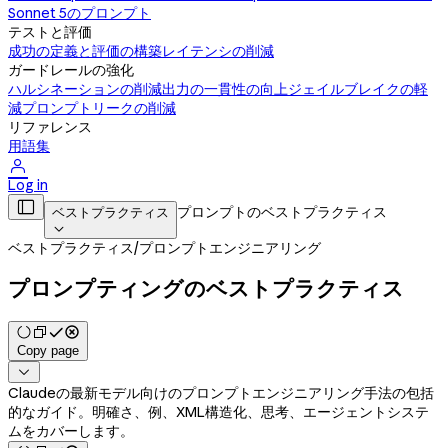
Sonnet 5のプロンプト
テストと評価
成功の定義と評価の構築
レイテンシの削減
ガードレールの強化
ハルシネーションの削減
出力の一貫性の向上
ジェイルブレイクの軽
減
プロンプトリークの削減
リファレンス
用語集

Log in

プロンプトのベストプラクティス
ベストプラクティス

ベストプラクティス
/
プロンプトエンジニアリング
プロンプティングのベストプラクティス
Copy page

Claudeの最新モデル向けのプロンプトエンジニアリング手法の包括
的なガイド。明確さ、例、XML構造化、思考、エージェントシステ
ムをカバーします。