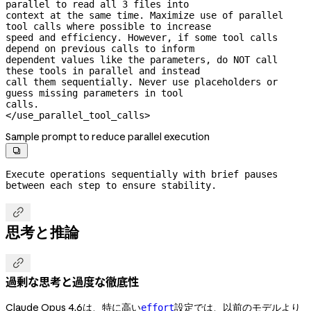
parallel to read all 3 files into

context at the same time. Maximize use of parallel 
tool calls where possible to increase

speed and efficiency. However, if some tool calls 
depend on previous calls to inform

dependent values like the parameters, do NOT call 
these tools in parallel and instead

call them sequentially. Never use placeholders or 
guess missing parameters in tool

calls.

</use_parallel_tool_calls>
Sample prompt to reduce parallel execution

Execute operations sequentially with brief pauses 
between each step to ensure stability.

思考と推論

過剰な思考と過度な徹底性
Claude Opus 4.6は、特に高い
設定では、以前のモデルより
effort