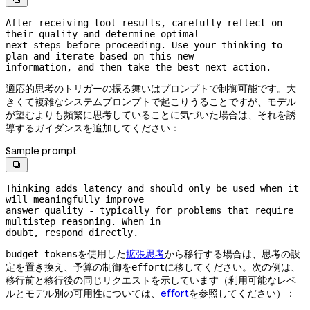
After receiving tool results, carefully reflect on 
their quality and determine optimal

next steps before proceeding. Use your thinking to 
plan and iterate based on this new

information, and then take the best next action.
適応的思考のトリガーの振る舞いはプロンプトで制御可能です。大
きくて複雑なシステムプロンプトで起こりうることですが、モデル
が望むよりも頻繁に思考していることに気づいた場合は、それを誘
導するガイダンスを追加してください：
Sample prompt

Thinking adds latency and should only be used when it 
will meaningfully improve

answer quality - typically for problems that require 
multistep reasoning. When in

doubt, respond directly.
を使用した
拡張思考
から移行する場合は、思考の設
budget_tokens
定を置き換え、予算の制御を
に移してください。次の例は、
effort
移行前と移行後の同じリクエストを示しています（利用可能なレベ
ルとモデル別の可用性については、
effort
を参照してください）：