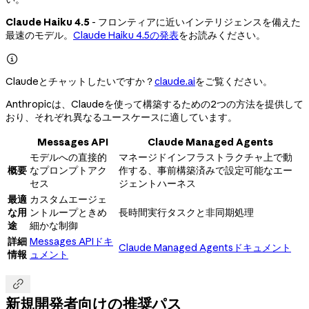
Claude Haiku 4.5
- フロンティアに近いインテリジェンスを備えた
最速のモデル。
Claude Haiku 4.5の発表
をお読みください。

Claudeとチャットしたいですか？
claude.ai
をご覧ください。
Anthropicは、Claudeを使って構築するための2つの方法を提供して
おり、それぞれ異なるユースケースに適しています。
Messages API
Claude Managed Agents
モデルへの直接的
マネージドインフラストラクチャ上で動
概要
なプロンプトアク
作する、事前構築済みで設定可能なエー
セス
ジェントハーネス
最適
カスタムエージェ
な用
ントループときめ
長時間実行タスクと非同期処理
途
細かな制御
詳細
Messages APIドキ
Claude Managed Agentsドキュメント
情報
ュメント

新規開発者向けの推奨パス