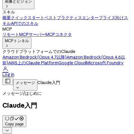
画像とビジョン

スキル
概要
クイックスタート
ベストプラクティス
エンタープライズ向けス
キル
APIでのスキル
MCP
リモートMCPサーバー
MCPコネクタ
MCPトンネル

クラウドプラットフォームでのClaude
Amazon Bedrock(Opus 4.7以降)
Amazon Bedrock(Opus 4.6以
前)
AWS上のClaude Platform
Google Cloud
Microsoft Foundry

Log in

Claude入門
メッセージ

メッセージ
/
はじめに
Claude入門
Copy page
