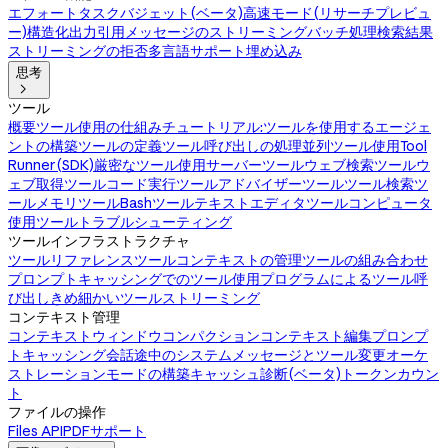
エフォート
タスクバジェット(ベータ)
高速モード(リサーチプレビュ
ー)
構造化出力
引用
メッセージのストリーミング
バッチ処理
検索結果
ストリーミングの拒否
多言語サポート
埋め込み
思考

ツール
概要
ツール使用の仕組み
チュートリアル:ツールを使用するエージェ
ントの構築
ツールの定義
ツール呼び出しの処理
並列ツール使用
Tool
Runner(SDK)
厳密なツール使用
サーバーツール
ウェブ検索ツール
ウ
ェブ取得ツール
コード実行ツール
アドバイザーツール
ツール検索ツ
ール
メモリツール
Bashツール
テキストエディタツール
コンピュータ
使用ツール
トラブルシューティング
ツールインフラストラクチャ
ツールリファレンス
ツールコンテキストの管理
ツールの組み合わせ
プロンプトキャッシングでのツール使用
プログラムによるツール呼
び出し
きめ細かいツールストリーミング
コンテキスト管理
コンテキストウィンドウ
コンパクション
コンテキスト編集
プロンプ
トキャッシング
会話途中のシステムメッセージとツール変更
オーケ
ストレーションモードの構築
キャッシュ診断(ベータ)
トークンカウン
ト
ファイルの操作
Files API
PDFサポート