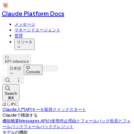
Claude Platform Docs
メッセージ
マネージドエージェント
管理
リソース


API reference

日本語
Log in
Console




Search
⌘K
はじめに
Claude入門
APIキーを取得
クイックスタート
Claudeで構築する
機能概要
Messages APIの使用
停止理由とフォールバック
拒否とフォ
ールバック
フォールバッククレジット
モデルの機能