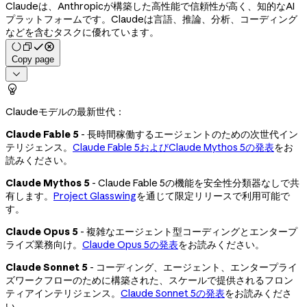
Claudeは、Anthropicが構築した高性能で信頼性が高く、知的なAI
プラットフォームです。Claudeは言語、推論、分析、コーディング
などを含むタスクに優れています。
Copy page


Claudeモデルの最新世代：
Claude Fable 5
- 長時間稼働するエージェントのための次世代イン
テリジェンス。
Claude Fable 5およびClaude Mythos 5の発表
をお
読みください。
Claude Mythos 5
- Claude Fable 5の機能を安全性分類器なしで共
有します。
Project Glasswing
を通じて限定リリースで利用可能で
す。
Claude Opus 5
- 複雑なエージェント型コーディングとエンタープ
ライズ業務向け。
Claude Opus 5の発表
をお読みください。
Claude Sonnet 5
- コーディング、エージェント、エンタープライ
ズワークフローのために構築された、スケールで提供されるフロン
ティアインテリジェンス。
Claude Sonnet 5の発表
をお読みくださ
い。