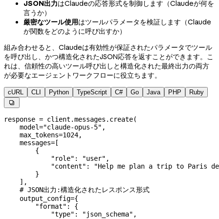
JSON出力
はClaudeの応答形式を制御します（Claudeが何を
言うか）
厳密なツール使用
はツールパラメータを検証します（Claude
が関数をどのように呼び出すか）
組み合わせると、Claudeは有効性が保証されたパラメータでツール
を呼び出し、かつ構造化されたJSON応答を返すことができます。こ
れは、信頼性の高いツール呼び出しと構造化された最終出力の両方
が必要なエージェントワークフローに役立ちます。
cURL
CLI
Python
TypeScript
C#
Go
Java
PHP
Ruby

response 
=
 client.messages.create(
    model
=
"claude-opus-5"
,
    max_tokens
=
1024
,
    messages
=
[
        {
            "role"
: 
"user"
,
            "content"
: 
"Help me plan a trip to Paris de
        }
    ],
    # JSON出力:構造化されたレスポンス形式
    output_config
=
{
        "format"
: {
            "type"
: 
"json_schema"
,