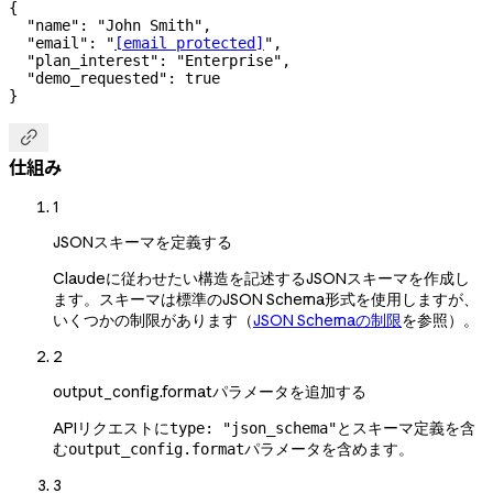
{
  "name"
: 
"John Smith"
,
  "email"
: 
"
[email protected]
"
,
  "plan_interest"
: 
"Enterprise"
,
  "demo_requested"
: 
true
}

仕組み
1
JSONスキーマを定義する
Claudeに従わせたい構造を記述するJSONスキーマを作成し
ます。スキーマは標準のJSON Schema形式を使用しますが、
いくつかの制限があります（
JSON Schemaの制限
を参照）。
2
output_config.formatパラメータを追加する
APIリクエストに
とスキーマ定義を含
type: "json_schema"
む
パラメータを含めます。
output_config.format
3