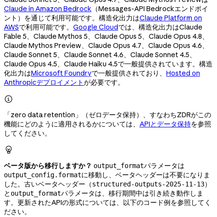
Claude in Amazon Bedrock
（Messages-API Bedrockエンドポイ
ント）を通じて利用可能です。構造化出力は
Claude Platform on
AWS
で利用可能です。
Google Cloud
では、構造化出力はClaude
Fable 5、Claude Mythos 5、Claude Opus 5、Claude Opus 4.8、
Claude Mythos Preview、Claude Opus 4.7、Claude Opus 4.6、
Claude Sonnet 5、Claude Sonnet 4.6、Claude Sonnet 4.5、
Claude Opus 4.5、Claude Haiku 4.5で一般提供されています。構造
化出力は
Microsoft Foundry
で一般提供されており、
Hosted on
Anthropicデプロイメント
が必要です。

「zero data retention」（ゼロデータ保持）、すなわちZDRがこの
機能にどのように適用されるかについては、
APIとデータ保持
を参照
してください。

ベータ版から移行しますか？
パラメータは
output_format
に移動し、ベータヘッダーは不要になりま
output_config.format
した。古いベータヘッダー（
）
structured-outputs-2025-11-13
と
パラメータは、移行期間中は引き続き動作しま
output_format
す。更新されたAPIの形式については、以下のコード例を参照してく
ださい。