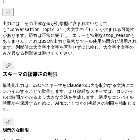
}

出力には、その正確な値が列挙型に含まれていなくて
も
（大文字の「T」）が含まれる可能性
"Conversation Topic 3"
があります。応答は正常に完了し、エラーも特別な
も
stop_reason
ありません。これはJSON出力と厳密なツール使用の両方に適用され
ます。列挙値は大文字小文字を区別せずに比較し、大文字小文字の
みが異なる列挙値は避けてください。

スキーマの複雑さの制限
構造化出力は、JSONスキーマをClaudeの出力を制約する文法にコ
ンパイルすることで動作します。より複雑なスキーマは、コンパイ
ルに時間がかかるより大きな文法を生成します。過度なコンパイル
時間から保護するために、APIはいくつかの複雑さの制限を強制しま
す。

明示的な制限