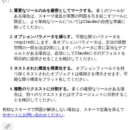
い：
重要なツールのみを厳密としてマークする。
多くのツールが
ある場合は、スキーマ違反が実際の問題を引き起こすツールに
限定し、より単純なツールについてはClaudeの自然な準拠に
頼ってください。
オプションパラメータを減らす。
可能な限りパラメータを
にします。各オプションパラメータは、文法の状態
required
空間の一部をほぼ2倍にします。パラメータに常に妥当なデフ
ォルトがある場合は、必須にしてClaudeにそのデフォルトを
明示的に提供させることを検討してください。
ネストされた構造を簡素化する。
オプションフィールドを持
つ深くネストされたオブジェクトは複雑さを増大させます。可
能な限り構造をフラット化してください。
複数のリクエストに分割する。
多くの厳密なツールがある場
合は、別々のリクエストまたはサブエージェントに分割するこ
とを検討してください。
有効なスキーマで問題が解決しない場合は、スキーマ定義を添えて
サポートにお問い合わせください
。
