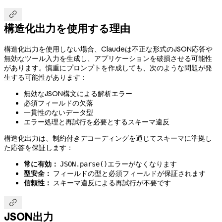

構造化出力を使用する理由
構造化出力を使用しない場合、Claudeは不正な形式のJSON応答や
無効なツール入力を生成し、アプリケーションを破損させる可能性
があります。慎重にプロンプトを作成しても、次のような問題が発
生する可能性があります：
無効なJSON構文による解析エラー
必須フィールドの欠落
一貫性のないデータ型
エラー処理と再試行を必要とするスキーマ違反
構造化出力は、制約付きデコーディングを通じてスキーマに準拠し
た応答を保証します：
常に有効：
エラーがなくなります
JSON.parse()
型安全：
フィールドの型と必須フィールドが保証されます
信頼性：
スキーマ違反による再試行が不要です

JSON出力