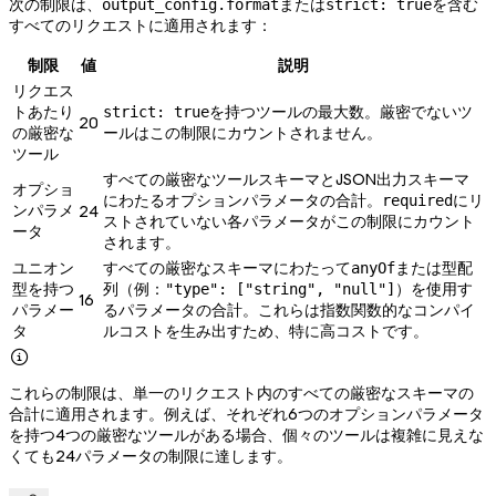
次の制限は、
または
を含む
output_config.format
strict: true
すべてのリクエストに適用されます：
制限
値
説明
リクエス
トあたり
を持つツールの最大数。厳密でないツ
strict: true
20
の厳密な
ールはこの制限にカウントされません。
ツール
すべての厳密なツールスキーマとJSON出力スキーマ
オプショ
にわたるオプションパラメータの合計。
にリ
required
ンパラメ
24
ストされていない各パラメータがこの制限にカウント
ータ
されます。
ユニオン
すべての厳密なスキーマにわたって
または型配
anyOf
型を持つ
列（例：
）を使用す
"type": ["string", "null"]
16
パラメー
るパラメータの合計。これらは指数関数的なコンパイ
タ
ルコストを生み出すため、特に高コストです。

これらの制限は、単一のリクエスト内のすべての厳密なスキーマの
合計に適用されます。例えば、それぞれ6つのオプションパラメータ
を持つ4つの厳密なツールがある場合、個々のツールは複雑に見えな
くても24パラメータの制限に達します。