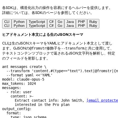
各SDKは、構造化出力の操作を容易にするヘルパーを提供します。
詳細については、各SDKのページを参照してください。
CLI
Python
TypeScript
C#
Go
Java
PHP
Ruby
CLI
Python
TypeScript
C#
Go
Java
PHP
Ruby
ヒアドキュメント本文による生のJSONスキーマ
CLIは生のJSONスキーマをYAMLヒアドキュメント本文として渡し
ます。GJSONの
修飾子を
と共に使用して、
@fromstr
--transform
テキストコンテンツブロックで返されるJSON文字列を解析し、特定
のフィールドを射影します。
ant
 messages
 create
 \
  --transform
 'content.#(type=="text").text|@fromstr|{n
  --format
 yaml
 <<
'YAML'
model: claude-opus-5
max_tokens: 1024
messages:
  - role: user
    content: >-
      Extract contact info: John Smith, 
[email protecte
      interested in the Pro plan
output_config:
  format:
    type: json_schema