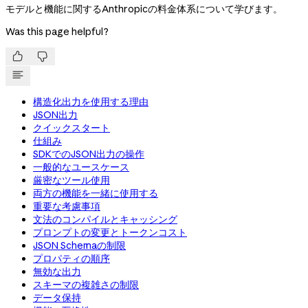
モデルと機能に関するAnthropicの料金体系について学びます。
Was this page helpful?


構造化出力を使用する理由
JSON出力
クイックスタート
仕組み
SDKでのJSON出力の操作
一般的なユースケース
厳密なツール使用
両方の機能を一緒に使用する
重要な考慮事項
文法のコンパイルとキャッシング
プロンプトの変更とトークンコスト
JSON Schemaの制限
プロパティの順序
無効な出力
スキーマの複雑さの制限
データ保持