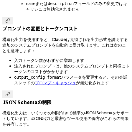
または
フィールドのみの変更ではキ
name
description
ャッシュは無効化されません

プロンプトの変更とトークンコスト
構造化出力を使用すると、Claudeは期待される出力形式を説明する
追加のシステムプロンプトを自動的に受け取ります。これは次のこ
とを意味します：
入力トークン数がわずかに増加します
注入されたプロンプトは、他のシステムプロンプトと同様にト
ークンのコストがかかります
パラメータを変更すると、その会話
output_config.format
スレッドの
プロンプトキャッシュ
が無効化されます

JSON Schemaの制限
構造化出力は、いくつかの制限付きで標準のJSON Schemaをサポー
トしています。JSON出力と厳密なツール使用の両方がこれらの制限
を共有します。