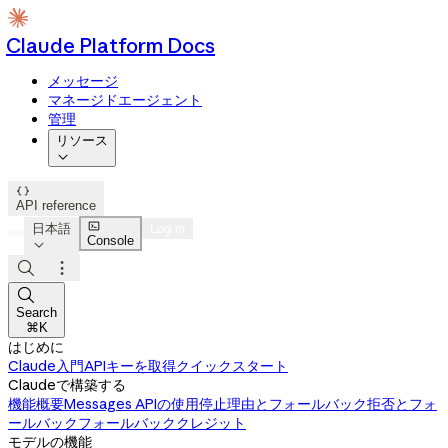
Claude Platform Docs
メッセージ
マネージドエージェント
管理
リソース


API reference

日本語
Log in
Console




Search
⌘K
はじめに
Claude入門
APIキーを取得
クイックスタート
Claudeで構築する
機能概要
Messages APIの使用
停止理由とフォールバック
拒否とフォ
ールバック
フォールバッククレジット
モデルの機能