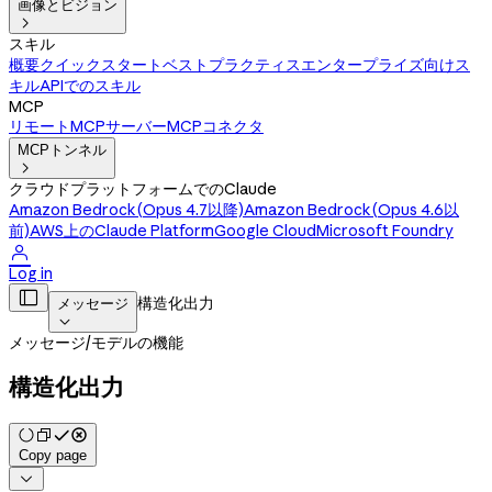
画像とビジョン

スキル
概要
クイックスタート
ベストプラクティス
エンタープライズ向けス
キル
APIでのスキル
MCP
リモートMCPサーバー
MCPコネクタ
MCPトンネル

クラウドプラットフォームでのClaude
Amazon Bedrock(Opus 4.7以降)
Amazon Bedrock(Opus 4.6以
前)
AWS上のClaude Platform
Google Cloud
Microsoft Foundry

Log in

構造化出力
メッセージ

メッセージ
/
モデルの機能
構造化出力
Copy page
