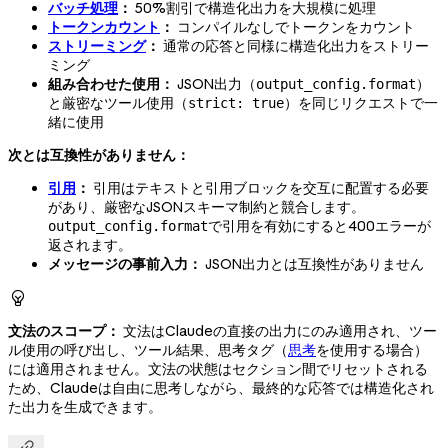
バッチ処理
：
50%割引で構造化出力を大規模に処理
トークンカウント
：
コンパイルなしでトークンをカウント
ストリーミング
：
通常の応答と同様に構造化出力をストリー
ミング
組み合わせた使用：
JSON出力（
）
output_config.format
と厳密なツール使用（
）を同じリクエストで一
strict: true
緒に使用
次とは互換性がありません：
引用
：
引用はテキストと引用ブロックを交互に配置する必要
があり、厳密なJSONスキーマ制約と競合します。
で引用を有効にすると400エラーが
output_config.format
返されます。
メッセージの事前入力：
JSON出力とは互換性がありません

文法のスコープ：
文法はClaudeの直接の出力にのみ適用され、ツー
ル使用の呼び出し、ツール結果、思考タグ（
思考
を使用する場合）
には適用されません。文法の状態はセクション間でリセットされる
ため、Claudeは自由に思考しながら、最終的な応答では構造化され
た出力を生成できます。
