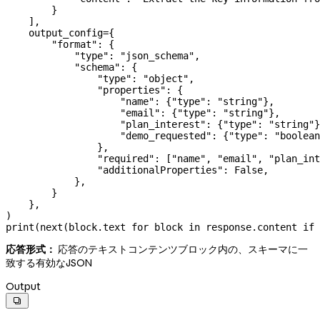
        }
    ],
    output_config
=
{
        "format"
: {
            "type"
: 
"json_schema"
,
            "schema"
: {
                "type"
: 
"object"
,
                "properties"
: {
                    "name"
: {
"type"
: 
"string"
},
                    "email"
: {
"type"
: 
"string"
},
                    "plan_interest"
: {
"type"
: 
"string"
}
                    "demo_requested"
: {
"type"
: 
"boolean
                },
                "required"
: [
"name"
, 
"email"
, 
"plan_int
                "additionalProperties"
: 
False
,
            },
        }
    },
)
print
(
next
(block.text 
for
 block 
in
 response.content 
if
 
応答形式：
応答のテキストコンテンツブロック内の、スキーマに一
致する有効なJSON
Output
