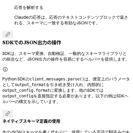
応答を解析する
Claudeの応答は、応答のテキストコンテンツブロックで返さ
れる、スキーマに一致する有効なJSONです。

SDKでのJSON出力の操作
SDKは、スキーマ変換、自動検証、一般的なスキーマライブラリと
の統合など、JSON出力の操作を容易にするヘルパーを提供します。

Python SDKの
は、便宜上のパラメータ
client.messages.parse()
として
を引き続き受け入れ、内部的に
output_format
に変換します。他のSDKでは
output_config.format
を直接指定する必要があります。以下の例はSDKヘ
output_config
ルパーの構文を示しています。

ネイティブスキーマ定義の使用
生のJSONスキーマを書く代わりに、使用している言語で馴染みのあ