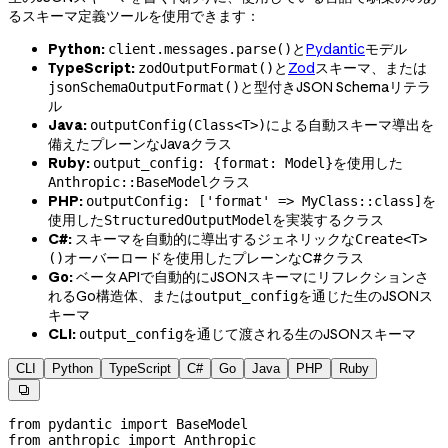
るスキーマ定義ツールを使用できます：
Python:
と
Pydantic
モデル
client.messages.parse()
TypeScript:
と
Zod
スキーマ、または
zodOutputFormat()
と型付きJSON Schemaリテラ
jsonSchemaOutputFormat()
ル
Java:
による自動スキーマ導出を
outputConfig(Class<T>)
備えたプレーンなJavaクラス
Ruby:
を使用した
output_config: {format: Model}
クラス
Anthropic::BaseModel
PHP:
を
outputConfig: ['format' => MyClass::class]
使用した
を実装するクラス
StructuredOutputModel
C#:
スキーマを自動的に導出するジェネリックな
Create<T>
オーバーロードを使用したプレーンなC#クラス
()
Go:
ベータAPIで自動的にJSONスキーマにリフレクションさ
れるGo構造体、または
を通じた生のJSONス
output_config
キーマ
CLI:
を通じて渡される生のJSONスキーマ
output_config
CLI
Python
TypeScript
C#
Go
Java
PHP
Ruby

from
 pydantic 
import
 BaseModel
from
 anthropic 
import
 Anthropic