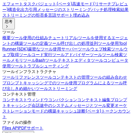
エフォート
タスクバジェット(ベータ)
高速モード(リサーチプレビュ
ー)
構造化出力
引用
メッセージのストリーミング
バッチ処理
検索結果
ストリーミングの拒否
多言語サポート
埋め込み
思考

ツール
概要
ツール使用の仕組み
チュートリアル:ツールを使用するエージェ
ントの構築
ツールの定義
ツール呼び出しの処理
並列ツール使用
Tool
Runner(SDK)
厳密なツール使用
サーバーツール
ウェブ検索ツール
ウ
ェブ取得ツール
コード実行ツール
アドバイザーツール
ツール検索ツ
ール
メモリツール
Bashツール
テキストエディタツール
コンピュータ
使用ツール
トラブルシューティング
ツールインフラストラクチャ
ツールリファレンス
ツールコンテキストの管理
ツールの組み合わせ
プロンプトキャッシングでのツール使用
プログラムによるツール呼
び出し
きめ細かいツールストリーミング
コンテキスト管理
コンテキストウィンドウ
コンパクション
コンテキスト編集
プロンプ
トキャッシング
会話途中のシステムメッセージとツール変更
オーケ
ストレーションモードの構築
キャッシュ診断(ベータ)
トークンカウン
ト
ファイルの操作
Files API
PDFサポート