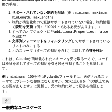
換の手順：
サポートされていない制約を削除
（例：
、
、
minimum
maximum
、
）
minLength
maxLength
制約が構造化出力で直接サポートされていない場合、制約情報
で
説明を更新
（例：「100以上である必要があります」）
すべてのオブジェクトに**
additionalProperties: false
を追加**
文字列フォーマットをフィルタリング
してサポートされている
リストのみにする
元のスキーマ（すべての制約を含む）に対して
応答を検証
これは、Claudeが簡略化されたスキーマを受け取る一方で、コード
は検証を通じてすべての制約を引き続き強制することを意味しま
す。
例：
を持つPydanticフィールドは、送信されるスキ
minimum: 100
ーマではプレーンな整数になりますが、SDKは説明を「100以上であ
る必要があります」に更新し、元の制約に対して応答を検証しま
す。

一般的なユースケース