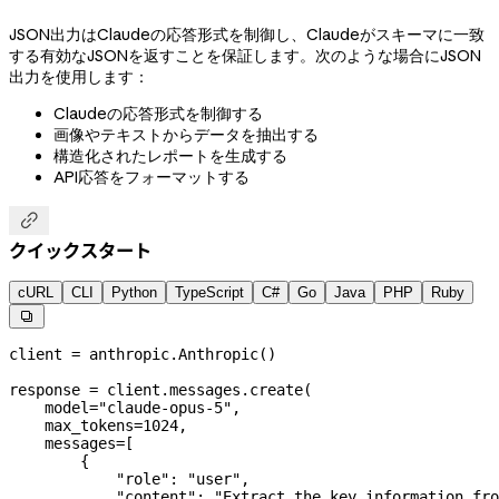
JSON出力はClaudeの応答形式を制御し、Claudeがスキーマに一致
する有効なJSONを返すことを保証します。次のような場合にJSON
出力を使用します：
Claudeの応答形式を制御する
画像やテキストからデータを抽出する
構造化されたレポートを生成する
API応答をフォーマットする

クイックスタート
cURL
CLI
Python
TypeScript
C#
Go
Java
PHP
Ruby

client 
=
 anthropic.Anthropic()
response 
=
 client.messages.create(
    model
=
"claude-opus-5"
,
    max_tokens
=
1024
,
    messages
=
[
        {
            "role"
: 
"user"
,
            "content"
: 
"Extract the key information fro