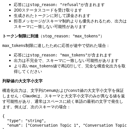
応答には
が含まれます
stop_reason: "refusal"
200ステータスコードを受け取ります
生成されたトークンに対して課金されます
拒否メッセージがスキーマ制約よりも優先されるため、出力は
スキーマに一致しない可能性があります
トークン制限に到達
（
）
stop_reason: "max_tokens"
制限に達したために応答が途中で切れた場合：
max_tokens
応答には
が含まれます
stop_reason: "max_tokens"
出力は不完全で、スキーマに一致しない可能性があります
より高い
値で再試行して、完全な構造化出力を取
max_tokens
得してください
列挙値の大文字小文字
構造化出力は、文字列の
および
値の大文字小文字を保証
enum
const
しません：Claudeは、スキーマと大文字小文字のみが異なる値を返
す可能性があり、通常はスペースに続く単語の最初の文字で発生し
ます。例えば、次のスキーマの場合：
{
  "type"
: 
"string"
,
  "enum"
: [
"Conversation Topic 1"
, 
"Conversation Topic 