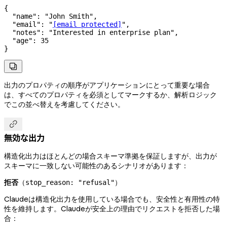
{
  "name"
: 
"John Smith"
,
  "email"
: 
"
[email protected]
"
,
  "notes"
: 
"Interested in enterprise plan"
,
  "age"
: 
35
}

出力のプロパティの順序がアプリケーションにとって重要な場合
は、すべてのプロパティを必須としてマークするか、解析ロジック
でこの並べ替えを考慮してください。

無効な出力
構造化出力はほとんどの場合スキーマ準拠を保証しますが、出力が
スキーマに一致しない可能性のあるシナリオがあります：
拒否
（
）
stop_reason: "refusal"
Claudeは構造化出力を使用している場合でも、安全性と有用性の特
性を維持します。Claudeが安全上の理由でリクエストを拒否した場
合：