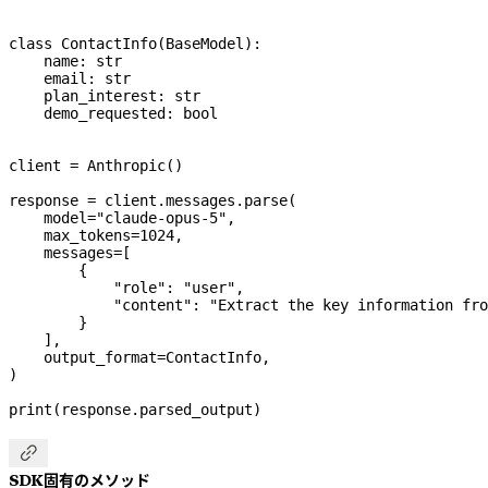
class
 ContactInfo
(
BaseModel
):
    name: 
str
    email: 
str
    plan_interest: 
str
    demo_requested: 
bool
client 
=
 Anthropic()
response 
=
 client.messages.parse(
    model
=
"claude-opus-5"
,
    max_tokens
=
1024
,
    messages
=
[
        {
            "role"
: 
"user"
,
            "content"
: 
"Extract the key information fro
        }
    ],
    output_format
=
ContactInfo,
)
print
(response.parsed_output)

SDK固有のメソッド