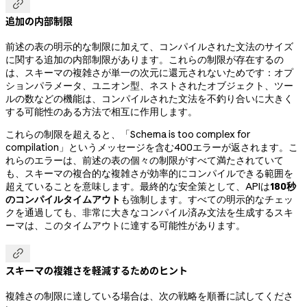

追加の内部制限
前述の表の明示的な制限に加えて、コンパイルされた文法のサイズ
に関する追加の内部制限があります。これらの制限が存在するの
は、スキーマの複雑さが単一の次元に還元されないためです：オプ
ションパラメータ、ユニオン型、ネストされたオブジェクト、ツー
ルの数などの機能は、コンパイルされた文法を不釣り合いに大きく
する可能性のある方法で相互に作用します。
これらの制限を超えると、「Schema is too complex for
compilation」というメッセージを含む400エラーが返されます。こ
れらのエラーは、前述の表の個々の制限がすべて満たされていて
も、スキーマの複合的な複雑さが効率的にコンパイルできる範囲を
超えていることを意味します。最終的な安全策として、APIは
180秒
のコンパイルタイムアウト
も強制します。すべての明示的なチェッ
クを通過しても、非常に大きなコンパイル済み文法を生成するスキ
ーマは、このタイムアウトに達する可能性があります。

スキーマの複雑さを軽減するためのヒント
複雑さの制限に達している場合は、次の戦略を順番に試してくださ