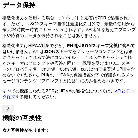
データ保持
構造化出力を使用する場合、プロンプトと応答はZDRで処理されま
す。ただし、JSONスキーマ自体は最適化の目的で、最後の使用から
最大24時間一時的にキャッシュされます。API応答を超えてプロンプ
トや応答のデータが保持されることはありません。
構造化出力はHIPAA対象ですが、
PHIをJSONスキーマ定義に含めて
はいけません
。APIはJSONスキーマをメッセージコンテンツとは別
にキャッシュされる文法にコンパイルし、これらのキャッシュされ
たスキーマはプロンプトや応答と同じPHI保護を受けません。スキー
マのプロパティ名、
値、
値、
正規表現にPHIを含
enum
const
pattern
めないでください。PHIは、HIPAAの保護措置の下で保護されるメッ
セージコンテンツ（プロンプトと応答）にのみ含めるべきです。
すべての機能にわたるZDRとHIPAAの適格性については、
APIとデー
タ保持
を参照してください。

機能の互換性
次と互換性があります：