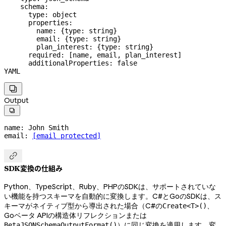
    schema:
      type: object
      properties:
        name: {type: string}
        email: {type: string}
        plan_interest: {type: string}
      required: [name, email, plan_interest]
      additionalProperties: false
YAML

Output

name
: 
John Smith
email
: 
[email protected]

SDK変換の仕組み
Python、TypeScript、Ruby、PHPのSDKは、サポートされていな
い機能を持つスキーマを自動的に変換します。C#とGoのSDKは、ス
キーマがネイティブ型から導出された場合（C#の
、
Create<T>()
Goベータ APIの構造体リフレクションまたは
）に同じ変換を適用します。変
BetaJSONSchemaOutputFormat()