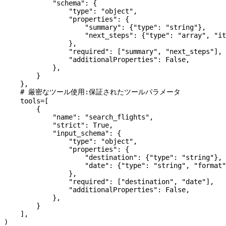
            "schema"
: {
                "type"
: 
"object"
,
                "properties"
: {
                    "summary"
: {
"type"
: 
"string"
},
                    "next_steps"
: {
"type"
: 
"array"
, 
"it
                },
                "required"
: [
"summary"
, 
"next_steps"
],
                "additionalProperties"
: 
False
,
            },
        }
    },
    # 厳密なツール使用:保証されたツールパラメータ
    tools
=
[
        {
            "name"
: 
"search_flights"
,
            "strict"
: 
True
,
            "input_schema"
: {
                "type"
: 
"object"
,
                "properties"
: {
                    "destination"
: {
"type"
: 
"string"
},
                    "date"
: {
"type"
: 
"string"
, 
"format"
                },
                "required"
: [
"destination"
, 
"date"
],
                "additionalProperties"
: 
False
,
            },
        }
    ],
)