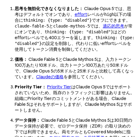
思考を無効化できなくなりました：
Claude Opus 5では、思
考はデフォルトでオンであり、
effort
レベルが
以下の場
high
合に
でオフにできます。
thinking: {type: "disabled"}
と
では、
適応的思考
が常
claude-fable-5
claude-mythos-5
にオンであり、
はどの
thinking: {type: "disabled"}
effortレベルでも400エラーを返します。
thinking: {type:
の設定を削除し、代わりに低いeffortレベルを
"disabled"}
使用してトークン消費を制御してください。
価格：
Claude Fable 5とClaude Mythos 5は、入力トークン
100万あたり10米ドル、出力トークン100万あたり50米ドル
で、Claude Opus 5の5米ドルと25米ドルと比較して高くなっ
ています。
Claudeの価格
を参照してください。
Priority Tier：
Priority Tier
はClaude Opus 5ではサポート
されていないため、既存のトラフィックに影響はありません。
組織にPriority Tierのコミットメントがある場合、Claude
Fable 5はそれをサポートしますが、Claude Mythos 5はサポ
ートしません。
データ保持：
Claude Fable 5とClaude Mythos 5は30日間の
データ保持が必要で、ゼロデータ保持（ZDR）の取り決めの
下では利用できません。両モデルともCovered Modelsに指