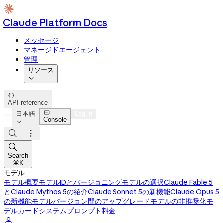
Claude Platform Docs
メッセージ
マネージドエージェント
管理
リソース


API reference

日本語
Log in
Console




Search
⌘K
モデル
モデル概要
モデルIDとバージョニング
モデルの選択
Claude Fable 5
とClaude Mythos 5の紹介
Claude Sonnet 5の新機能
Claude Opus 5
の新機能
モデルバージョン間のアップグレード
モデルの非推奨化
モ
デルカード
システムプロンプト
料金
