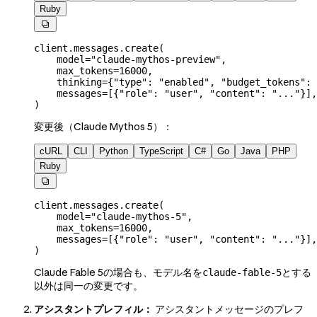
Ruby

client.messages.create(
    model
=
"claude-mythos-preview"
,
    max_tokens
=
16000
,
    thinking
=
{
"type"
: 
"enabled"
, 
"budget_tokens"
: 
    messages
=
[{
"role"
: 
"user"
, 
"content"
: 
"..."
}],
)
変更後（Claude Mythos 5）：
cURL
CLI
Python
TypeScript
C#
Go
Java
PHP
Ruby

client.messages.create(
    model
=
"claude-mythos-5"
,
    max_tokens
=
16000
,
    messages
=
[{
"role"
: 
"user"
, 
"content"
: 
"..."
}],
)
Claude Fable 5の場合も、モデル名を
とする
claude-fable-5
以外は同一の変更です。
アシスタントプレフィル：
アシスタントメッセージのプレフ