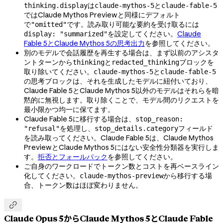
は
と
thinking.display
claude-mythos-5
claude-fable-5
ではClaude Mythos Previewと同様にデフォルト
で
です。読み取り可能な要約を受け取るには
"omitted"
を設定してください。
Claude
display: "summarized"
Fable 5とClaude Mythos 5の思考出力
を参照してください。
別のモデルで会話履歴を再生する場合は、まず以前のアシスタ
ントターンから
と
ブロックを
thinking
redacted_thinking
取り除いてください。
と
claude-mythos-5
claude-fable-5
の思考ブロックは、それを生成したモデルに紐付いており、
Claude Fable 5とClaude Mythos 5以外のモデルはそれらを暗
黙的に無視します。取り除くことで、モデル間のリクエストを
最小限かつ均一に保てます。
Claude Fable 5に移行する場合は、
stop_reason:
を処理し、
フィールド
"refusal"
stop_details.category
を読み取ってください。Claude Fable 5は、Claude Mythos
PreviewとClaude Mythos 5にはない安全性分類器を実行しま
す。
拒否とフォールバック
を参照してください。
ご自身のワークロードでトークン数とコストを再ベースライン
化してください。
から移行する場
claude-mythos-preview
合、トークン数はほぼ変わりません。

Claude Opus 5からClaude Mythos 5とClaude Fable