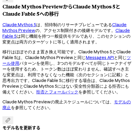
Claude Mythos PreviewからClaude Mythos 5と
Claude Fable 5への移行
Claude Mythos 5
は、招待制のリサーチプレビューである
Claude
Mythos Preview
の、アクセス制限付きの後継モデルです。
Claude
Fable 5
は同じ機能を持つ一般提供モデルであり、このセクションの
変更点は両方のターゲットに等しく適用されます。
移行はほぼそのまま置き換え可能です。Claude Mythos 5とClaude
Fable 5は、Claude Mythos Previewと同じ
Messages API
と同じ
ツ
ール使用
パターンを使用し、3つのモデルすべてが同じトークナイザ
ーを使用するため、トークン数はほぼ変わりません。確認すべき主
な変更点は、利用できなくなった機能（次のセクションに記載）と
思考出力です。Claude Fable 5に移行する場合は、Claude Mythos
PreviewとClaude Mythos 5にはない安全性分類器による拒否にも
備えてください。
拒否とフォールバック
を参照してください。
Claude Mythos Previewの廃止スケジュールについては、
モデルの
廃止
を参照してください。

モデル名を更新する