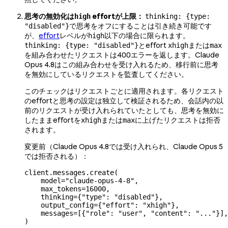
思考の無効化は
effortが上限：
high
thinking: {type:
で思考をオフにすることは引き続き可能です
"disabled"}
が、
effort
レベルが
以下の場合に限られます。
high
とeffort
または
thinking: {type: "disabled"}
xhigh
max
を組み合わせたリクエストは400エラーを返します。Claude
Opus 4.8はこの組み合わせを受け入れるため、移行前に思考
を無効にしているリクエストを監査してください。
このチェックはリクエストごとに適用されます。各リクエスト
のeffortと思考の設定は独立して検証されるため、会話内の以
前のリクエストが受け入れられていたとしても、思考を無効に
したままeffortを
または
に上げたリクエストは拒否
xhigh
max
されます。
変更前（Claude Opus 4.8では受け入れられ、Claude Opus 5
では拒否される）：
client.messages.create(
    model
=
"claude-opus-4-8"
,
    max_tokens
=
16000
,
    thinking
=
{
"type"
: 
"disabled"
},
    output_config
=
{
"effort"
: 
"xhigh"
},
    messages
=
[{
"role"
: 
"user"
, 
"content"
: 
"..."
}],
)