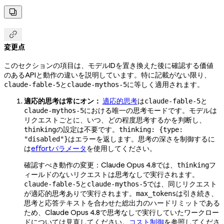


変更点
このセクションの項目は、モデルIDを置き換えた後に確認する価値
のあるAPIと動作の違いを説明しています。特に記載がない限り、
と
に等しく適用されます。
claude-fable-5
claude-mythos-5
適応的思考は常にオン：
適応的思考
は
と
claude-fable-5
における唯一の思考モードです。モデルは
claude-mythos-5
リクエストごとに、いつ、どの程度思考するかを判断し、
の設定は不要です。
thinking
thinking: {type:
はエラーを返します。思考の深さを制御するに
"disabled"}
は
effortパラメータ
を使用してください。
確認すべき動作の変更：Claude Opus 4.8では、
フ
thinking
ィールドのないリクエストは思考なしで実行されます。
と
では、同じリクエスト
claude-fable-5
claude-mythos-5
が適応的思考ありで実行されます。
は引き続き、
max_tokens
思考と応答テキストを合わせた総出力のハードリミットである
ため、Claude Opus 4.8で思考なしで実行していたワークロー
ドについては見直してください。
コスト制御
を参照してくださ