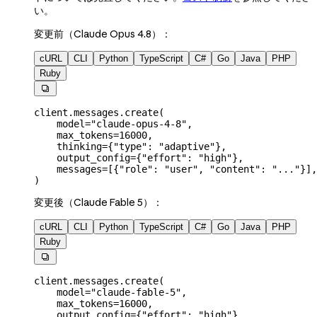
い。
変更前（Claude Opus 4.8）：
cURL
CLI
Python
TypeScript
C#
Go
Java
PHP
Ruby

client.messages.create(
    model
=
"claude-opus-4-8"
,
    max_tokens
=
16000
,
    thinking
=
{
"type"
: 
"adaptive"
},
    output_config
=
{
"effort"
: 
"high"
},
    messages
=
[{
"role"
: 
"user"
, 
"content"
: 
"..."
}],
)
変更後（Claude Fable 5）：
cURL
CLI
Python
TypeScript
C#
Go
Java
PHP
Ruby

client.messages.create(
    model
=
"claude-fable-5"
,
    max_tokens
=
16000
,
    output_config
=
{
"effort"
: 
"high"
},