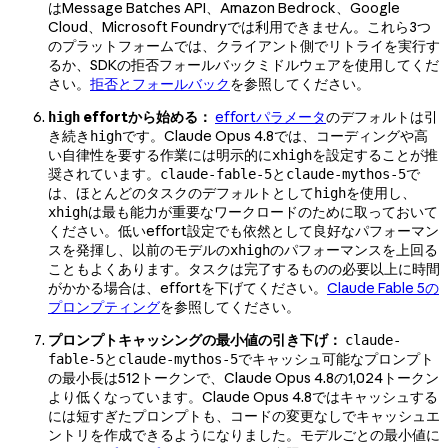
はMessage Batches API、Amazon Bedrock、Google
Cloud、Microsoft Foundryでは利用できません。これら3つ
のプラットフォームでは、クライアント側でリトライを実行す
るか、SDKの拒否フォールバックミドルウェアを使用してくだ
さい。
拒否とフォールバック
を参照してください。
effortから始める：
effortパラメータ
のデフォルトは引
high
き続き
です。Claude Opus 4.8では、コーディングや高
high
い自律性を要する作業には明示的に
を設定することが推
xhigh
奨されています。
と
で
claude-fable-5
claude-mythos-5
は、ほとんどのタスクのデフォルトとして
を使用し、
high
は最も能力が重要なワークロードのために取っておいて
xhigh
ください。低いeffort設定でも依然として良好なパフォーマン
スを発揮し、以前のモデルの
のパフォーマンスを上回る
xhigh
こともよくあります。タスクは完了するものの必要以上に時間
がかかる場合は、effortを下げてください。
Claude Fable 5の
プロンプティング
を参照してください。
プロンプトキャッシングの最小値の引き下げ：
claude-
と
でキャッシュ可能なプロンプト
fable-5
claude-mythos-5
の最小長は512トークンで、Claude Opus 4.8の1,024トークン
より低くなっています。Claude Opus 4.8ではキャッシュする
には短すぎたプロンプトも、コードの変更なしでキャッシュエ
ントリを作成できるようになりました。モデルごとの最小値に