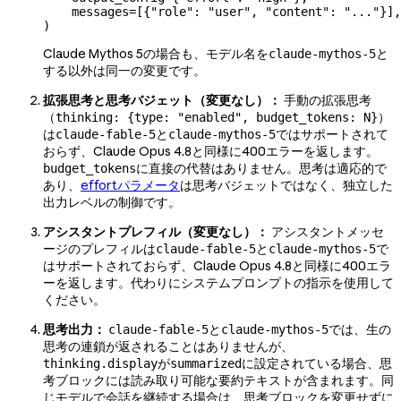
    messages
=
[{
"role"
: 
"user"
, 
"content"
: 
"..."
}],
)
Claude Mythos 5の場合も、モデル名を
と
claude-mythos-5
する以外は同一の変更です。
拡張思考と思考バジェット（変更なし）：
手動の拡張思考
（
）
thinking: {type: "enabled", budget_tokens: N}
は
と
ではサポートされて
claude-fable-5
claude-mythos-5
おらず、Claude Opus 4.8と同様に400エラーを返します。
に直接の代替はありません。思考は適応的で
budget_tokens
あり、
effortパラメータ
は思考バジェットではなく、独立した
出力レベルの制御です。
アシスタントプレフィル（変更なし）：
アシスタントメッセ
ージのプレフィルは
と
で
claude-fable-5
claude-mythos-5
はサポートされておらず、Claude Opus 4.8と同様に400エラ
ーを返します。代わりにシステムプロンプトの指示を使用して
ください。
思考出力：
と
では、生の
claude-fable-5
claude-mythos-5
思考の連鎖が返されることはありませんが、
が
に設定されている場合、思
thinking.display
summarized
考ブロックには読み取り可能な要約テキストが含まれます。同
じモデルで会話を継続する場合は、思考ブロックを変更せずに