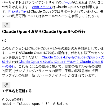
バーサイドおよびクライアントサイドの
ツール
が含まれますが、2つ
の例外があります。
Webフェッチ
はClaude Opus 5では利用でき
ず、
Priority Tier
はClaude Opus 5ではサポートされていません。モ
デルの利用可否については各ツールのページを参照してください。

Claude Opus 4.8からClaude Opus 5への移行

このセクションはClaude Opus 4.8からの差分のみを対象としていま
す。コードがClaude Opus 4.7以前の場合は、代わりに以下のセクシ
ョンを使用してください：
Claude Opus 4.7からClaude Opus 5への
移行
または
Claude Opus 4.6以前のOpusモデルからClaude Opus 5
への移行
。これらにはこの差分に加えて、以前のモデルからの破壊
的変更（サンプリングパラメータの拒否、手動の拡張思考の拒否、
プレフィルの削除、新しいトークナイザー）が含まれています。

モデル名を更新する
# Opusの移行
model 
=
 "claude-opus-4-8"
  # Before