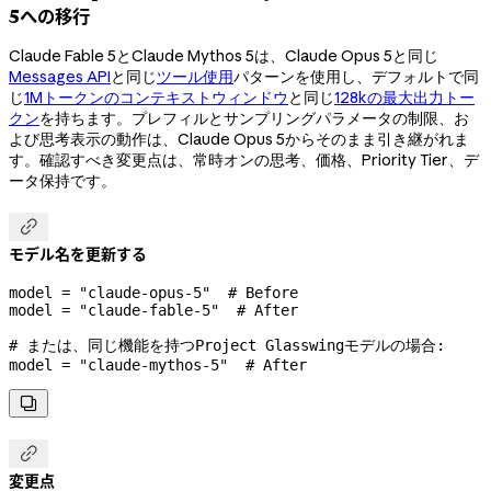
5への移行
Claude Fable 5とClaude Mythos 5は、Claude Opus 5と同じ
Messages API
と同じ
ツール使用
パターンを使用し、デフォルトで同
じ
1Mトークンのコンテキストウィンドウ
と同じ
128kの最大出力トー
クン
を持ちます。プレフィルとサンプリングパラメータの制限、お
よび思考表示の動作は、Claude Opus 5からそのまま引き継がれま
す。確認すべき変更点は、常時オンの思考、価格、Priority Tier、デ
ータ保持です。

モデル名を更新する
model 
=
 "claude-opus-5"
  # Before
model 
=
 "claude-fable-5"
  # After
# または、同じ機能を持つProject Glasswingモデルの場合:
model 
=
 "claude-mythos-5"
  # After


変更点