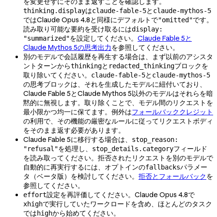
を変更せずにそのまま返すことを確認します。
は
と
thinking.display
claude-fable-5
claude-mythos-5
ではClaude Opus 4.8と同様にデフォルトで
です。
"omitted"
読み取り可能な要約を受け取るには
display:
を設定してください。
Claude Fable 5と
"summarized"
Claude Mythos 5の思考出力
を参照してください。
別のモデルで会話履歴を再生する場合は、まず以前のアシスタ
ントターンから
と
ブロックを
thinking
redacted_thinking
取り除いてください。
と
claude-fable-5
claude-mythos-5
の思考ブロックは、それを生成したモデルに紐付いており、
Claude Fable 5とClaude Mythos 5以外のモデルはそれらを暗
黙的に無視します。取り除くことで、モデル間のリクエストを
最小限かつ均一に保てます。例外は
フォールバッククレジット
の利用で、その機能の厳密なルールに従ってリクエストボディ
をそのまま返す必要があります。
Claude Fable 5に移行する場合は、
stop_reason:
を処理し、
フィールド
"refusal"
stop_details.category
を読み取ってください。拒否されたリクエストを別のモデルで
自動的に再実行するには、オプトインの
パラメー
fallbacks
タ（ベータ版）を検討してください。
拒否とフォールバック
を
参照してください。
設定を再評価してください。Claude Opus 4.8で
effort
で実行していたワークロードを含め、ほとんどのタスク
xhigh
では
から始めてください。
high