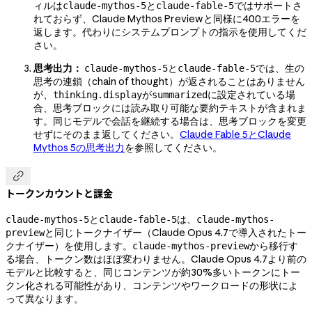
ィルは
と
ではサポートさ
claude-mythos-5
claude-fable-5
れておらず、Claude Mythos Previewと同様に400エラーを
返します。代わりにシステムプロンプトの指示を使用してくだ
さい。
思考出力：
と
では、生の
claude-mythos-5
claude-fable-5
思考の連鎖（chain of thought）が返されることはありません
が、
が
に設定されている場
thinking.display
summarized
合、思考ブロックには読み取り可能な要約テキストが含まれま
す。同じモデルで会話を継続する場合は、思考ブロックを変更
せずにそのまま返してください。
Claude Fable 5とClaude
Mythos 5の思考出力
を参照してください。

トークンカウントと課金
と
は、
claude-mythos-5
claude-fable-5
claude-mythos-
と同じトークナイザー（Claude Opus 4.7で導入されたトー
preview
クナイザー）を使用します。
から移行す
claude-mythos-preview
る場合、トークン数はほぼ変わりません。Claude Opus 4.7より前の
モデルと比較すると、同じコンテンツが約30%多いトークンにトー
クン化される可能性があり、コンテンツやワークロードの形状によ
って異なります。