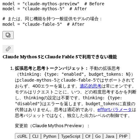
model 
=
 "claude-mythos-preview"
  # Before
model 
=
 "claude-mythos-5"
  # After
# または、同じ機能を持つ一般提供モデルの場合：
model 
=
 "claude-fable-5"
  # After


Claude Mythos 5とClaude Fable 5で利用できない機能
拡張思考と思考トークンバジェット：
手動の拡張思考
（
）
thinking: {type: "enabled", budget_tokens: N}
は
と
ではサポートされて
claude-mythos-5
claude-fable-5
おらず、400エラーを返します。
適応的思考
は常にオンです。
モデルはリクエストごとに、いつ、どの程度思考するかを判断
し、
の設定は不要です。
thinking
thinking: {type:
はエラーを返します。
に直接の
"disabled"}
budget_tokens
代替はありません。思考は適応的であり、
effortパラメータ
は
思考バジェットではなく、独立した出力レベルの制御です。
変更前（Claude Mythos Preview）：
cURL
CLI
Python
TypeScript
C#
Go
Java
PHP