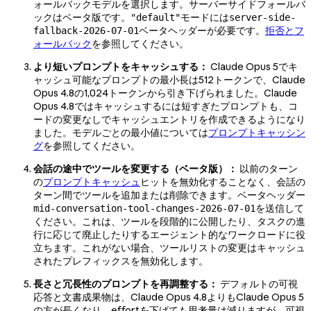
ォールバックモデルを選択します。サーバーサイドフォールバ
ックはベータ版です。
モードには
"default"
server-side-
ベータヘッダーが必要です。
拒否とフ
fallback-2026-07-01
ォールバック
を参照してください。
より短いプロンプトをキャッシュする：
Claude Opus 5でキ
ャッシュ可能なプロンプトの最小長は512トークンで、Claude
Opus 4.8の1,024トークンから引き下げられました。Claude
Opus 4.8ではキャッシュするには短すぎたプロンプトも、コ
ードの変更なしでキャッシュエントリを作成できるようになり
ました。モデルごとの最小値については
プロンプトキャッシン
グ
を参照してください。
会話の途中でツールを変更する（ベータ版）：
以前のターン
の
プロンプトキャッシュ
ヒットを無効化することなく、会話の
ターン間でツールを追加または削除できます。ベータヘッダー
を送信して
mid-conversation-tool-changes-2026-07-01
ください。これは、ツールを段階的に公開したり、タスクの進
行に応じて廃止したりするエージェント的なワークロードに役
立ちます。これがない場合、ツールリストの変更はキャッシュ
されたプレフィックスを無効化します。
長さと冗長性のプロンプトを再調整する：
デフォルトの可視
応答と文書成果物は、Claude Opus 4.8よりもClaude Opus 5
の方が長くなり、effortを下げても思考量は減りますが、可視