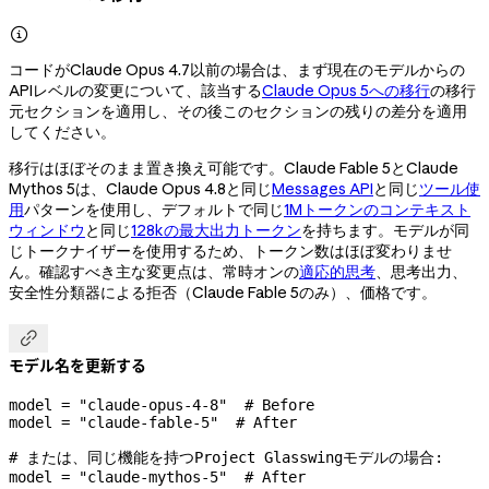

コードがClaude Opus 4.7以前の場合は、まず現在のモデルからの
APIレベルの変更について、該当する
Claude Opus 5への移行
の移行
元セクションを適用し、その後このセクションの残りの差分を適用
してください。
移行はほぼそのまま置き換え可能です。Claude Fable 5とClaude
Mythos 5は、Claude Opus 4.8と同じ
Messages API
と同じ
ツール使
用
パターンを使用し、デフォルトで同じ
1Mトークンのコンテキスト
ウィンドウ
と同じ
128kの最大出力トークン
を持ちます。モデルが同
じトークナイザーを使用するため、トークン数はほぼ変わりませ
ん。確認すべき主な変更点は、常時オンの
適応的思考
、思考出力、
安全性分類器による拒否（Claude Fable 5のみ）、価格です。

モデル名を更新する
model 
=
 "claude-opus-4-8"
  # Before
model 
=
 "claude-fable-5"
  # After
# または、同じ機能を持つProject Glasswingモデルの場合:
model 
=
 "claude-mythos-5"
  # After