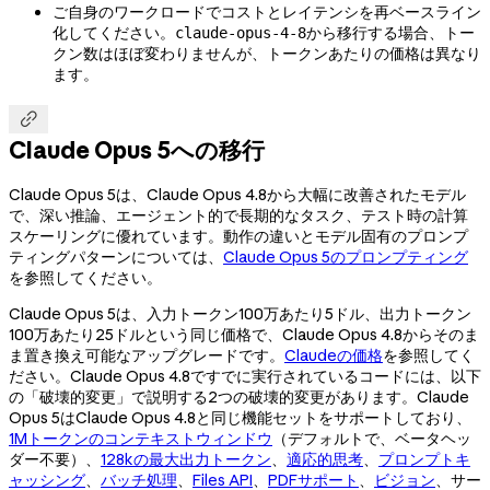
ご自身のワークロードでコストとレイテンシを再ベースライン
化してください。
から移行する場合、トー
claude-opus-4-8
クン数はほぼ変わりませんが、トークンあたりの価格は異なり
ます。

Claude Opus 5への移行
Claude Opus 5は、Claude Opus 4.8から大幅に改善されたモデル
で、深い推論、エージェント的で長期的なタスク、テスト時の計算
スケーリングに優れています。動作の違いとモデル固有のプロンプ
ティングパターンについては、
Claude Opus 5のプロンプティング
を参照してください。
Claude Opus 5は、入力トークン100万あたり5ドル、出力トークン
100万あたり25ドルという同じ価格で、Claude Opus 4.8からそのま
ま置き換え可能なアップグレードです。
Claudeの価格
を参照してく
ださい。Claude Opus 4.8ですでに実行されているコードには、以下
の「破壊的変更」で説明する2つの破壊的変更があります。Claude
Opus 5はClaude Opus 4.8と同じ機能セットをサポートしており、
1Mトークンのコンテキストウィンドウ
（デフォルトで、ベータヘッ
ダー不要）、
128kの最大出力トークン
、
適応的思考
、
プロンプトキ
ャッシング
、
バッチ処理
、
Files API
、
PDFサポート
、
ビジョン
、サー