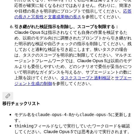
応答が確実に短くなるわけではありません。代わりに、簡潔さ
や目標の長さを明示的にプロンプトで指示してください。
応答
の長さと冗長性
と
文書成果物の長さ
を参照してください。
引き継がれた検証指示を削除し、スコープを制限する：
Claude Opus 5は指示されなくても自身の作業を検証するた
め、以前のモデル向けに調整されたプロンプトから引き継がれ
た明示的な検証や自己チェックの指示を削除してください。残
しておくと過剰な検証を引き起こします。狭いタスクの場合
は、タスクのスコープを明示的に制限してください。マルチエ
ージェントフレームワークでは、Claude Opus 5は以前のモデ
ルよりも委任しやすいため、どのシナリオで委任が妥当かにつ
いて明示的なガイダンスを与えるか、サブエージェントの数に
上限を設けてください。
タスクスコープと過剰検証
と
サブエー
ジェント生成の制御
を参照してください。

移行チェックリスト
モデル名を
から
に更新しま
claude-opus-4-8
claude-opus-5
す。
フィールドなしで実行していたワークロードを確認
thinking
してください。Claude Opus 5では思考ありで実行されます。