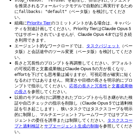
を推奨されるフォールバックモデルで自動的に再実行するため
に
（ベータ版）を検討してくださ
fallbacks: "default"
い。
組織に
Priority Tier
のコミットメントがある場合は、キャパシ
ティを別途計画してください。Priority TierはClaude Opus 5
ではサポートされていませんが、Claude Opus 4.8では引き続
き利用できます。
エージェント的なワークロードでは、
タスクバジェット
（ベー
タ版）と会話途中のツール変更（ベータ版）を検討してくださ
い。
長さと冗長性のプロンプトを再調整してください。デフォルト
の可視応答と文書成果物はClaude Opus 5の方が長くなり、
effortを下げても思考量は減りますが、可視応答が確実に短く
なるわけではありません。簡潔さや目標の長さを明示的にプロ
ンプトで指示してください。
応答の長さと冗長性
と
文書成果物
の長さ
を参照してください。
以前のモデル向けに調整されたプロンプトから引き継がれた検
証や自己チェックの指示を削除し（Claude Opus 5では過剰検
証を引き起こします）、狭いタスクではタスクスコープを明示
的に制限し、マルチエージェントフレームワークではサブエー
ジェントの委任を誘導または制限してください。
タスクスコー
プと過剰検証
と
サブエージェント生成の制御
を参照してくださ
い。