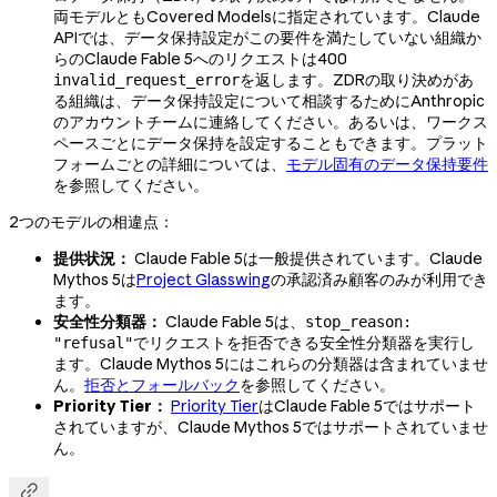
両モデルともCovered Modelsに指定されています。Claude
APIでは、データ保持設定がこの要件を満たしていない組織か
らのClaude Fable 5へのリクエストは400
を返します。ZDRの取り決めがあ
invalid_request_error
る組織は、データ保持設定について相談するためにAnthropic
のアカウントチームに連絡してください。あるいは、ワークス
ペースごとにデータ保持を設定することもできます。プラット
フォームごとの詳細については、
モデル固有のデータ保持要件
を参照してください。
2つのモデルの相違点：
提供状況：
Claude Fable 5は一般提供されています。Claude
Mythos 5は
Project Glasswing
の承認済み顧客のみが利用でき
ます。
安全性分類器：
Claude Fable 5は、
stop_reason:
でリクエストを拒否できる安全性分類器を実行し
"refusal"
ます。Claude Mythos 5にはこれらの分類器は含まれていませ
ん。
拒否とフォールバック
を参照してください。
Priority Tier：
Priority Tier
はClaude Fable 5ではサポート
されていますが、Claude Mythos 5ではサポートされていませ
ん。
