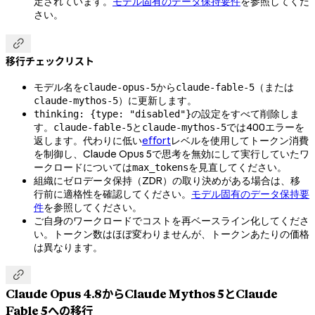
定されています。
モデル固有のデータ保持要件
を参照してくだ
さい。

移行チェックリスト
モデル名を
から
（または
claude-opus-5
claude-fable-5
）に更新します。
claude-mythos-5
の設定をすべて削除しま
thinking: {type: "disabled"}
す。
と
では400エラーを
claude-fable-5
claude-mythos-5
返します。代わりに低い
effort
レベルを使用してトークン消費
を制御し、Claude Opus 5で思考を無効にして実行していたワ
ークロードについては
を見直してください。
max_tokens
組織にゼロデータ保持（ZDR）の取り決めがある場合は、移
行前に適格性を確認してください。
モデル固有のデータ保持要
件
を参照してください。
ご自身のワークロードでコストを再ベースライン化してくださ
い。トークン数はほぼ変わりませんが、トークンあたりの価格
は異なります。

Claude Opus 4.8からClaude Mythos 5とClaude
Fable 5への移行