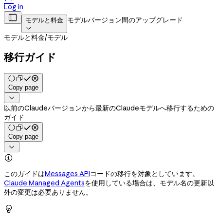
Log in

モデルバージョン間のアップグレード
モデルと料金

モデルと料金
/
モデル
移行ガイド
Copy page

以前のClaudeバージョンから最新のClaudeモデルへ移行するための
ガイド
Copy page


このガイドは
Messages API
コードの移行を対象としています。
Claude Managed Agents
を使用している場合は、モデル名の更新以
外の変更は必要ありません。
