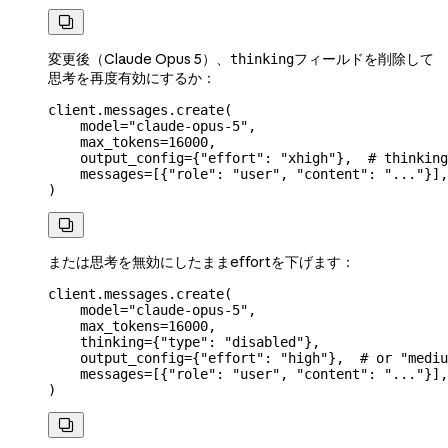

変更後（Claude Opus 5）、
フィールドを削除して
thinking
思考を再度有効にするか：
client.messages.create(
    model
=
"claude-opus-5"
,
    max_tokens
=
16000
,
    output_config
=
{
"effort"
: 
"xhigh"
},  
# thinking
    messages
=
[{
"role"
: 
"user"
, 
"content"
: 
"..."
}],
)

または思考を無効にしたままeffortを下げます：
client.messages.create(
    model
=
"claude-opus-5"
,
    max_tokens
=
16000
,
    thinking
=
{
"type"
: 
"disabled"
},
    output_config
=
{
"effort"
: 
"high"
},  
# or "mediu
    messages
=
[{
"role"
: 
"user"
, 
"content"
: 
"..."
}],
)
