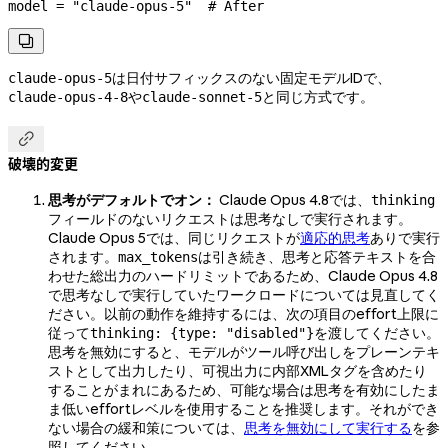
model 
=
 "claude-opus-5"
  # After

は日付サフィックスのない固定モデルIDで、
claude-opus-5
や
と同じ方式です。
claude-opus-4-8
claude-sonnet-5

破壊的変更
思考がデフォルトでオン：
Claude Opus 4.8では、
thinking
フィールドのないリクエストは思考なしで実行されます。
Claude Opus 5では、同じリクエストが
適応的思考
ありで実行
されます。
は引き続き、思考と応答テキストを合
max_tokens
わせた総出力のハードリミットであるため、Claude Opus 4.8
で思考なしで実行していたワークロードについては見直してく
ださい。以前の動作を維持するには、次の項目のeffort上限に
従って
を渡してください。
thinking: {type: "disabled"}
思考を無効にすると、モデルがツール呼び出しをプレーンテキ
ストとして出力したり、可視出力に内部XMLタグを含めたり
することがまれにあるため、可能な場合は思考を有効にしたま
ま低いeffortレベルを使用することを推奨します。それができ
ない場合の緩和策については、
思考を無効にして実行する
を参
照してください。