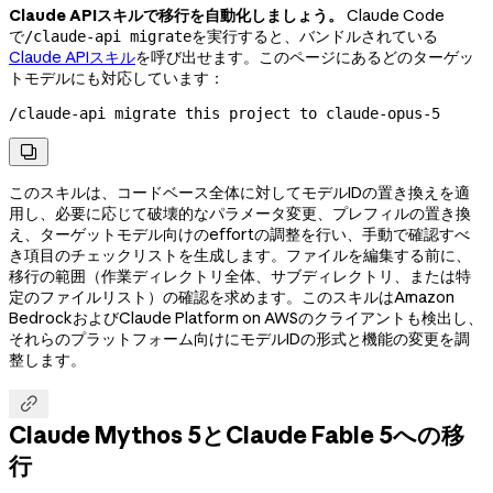
Claude APIスキルで移行を自動化しましょう。
Claude Code
で
を実行すると、バンドルされている
/claude-api migrate
Claude APIスキル
を呼び出せます。このページにあるどのターゲッ
トモデルにも対応しています：
/claude-api migrate this project to 
claude-opus-5

このスキルは、コードベース全体に対してモデルIDの置き換えを適
用し、必要に応じて破壊的なパラメータ変更、プレフィルの置き換
え、ターゲットモデル向けのeffortの調整を行い、手動で確認すべ
き項目のチェックリストを生成します。ファイルを編集する前に、
移行の範囲（作業ディレクトリ全体、サブディレクトリ、または特
定のファイルリスト）の確認を求めます。このスキルはAmazon
BedrockおよびClaude Platform on AWSのクライアントも検出し、
それらのプラットフォーム向けにモデルIDの形式と機能の変更を調
整します。

Claude Mythos 5とClaude Fable 5への移
行