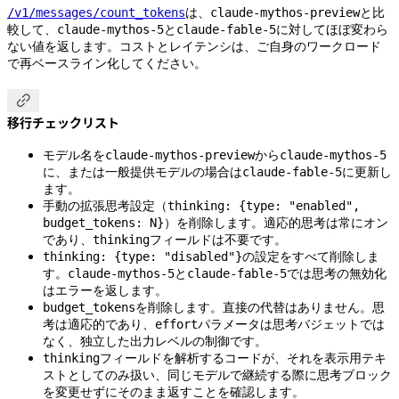
は、
と比
/v1/messages/count_tokens
claude-mythos-preview
較して、
と
に対してほぼ変わら
claude-mythos-5
claude-fable-5
ない値を返します。コストとレイテンシは、ご自身のワークロード
で再ベースライン化してください。

移行チェックリスト
モデル名を
から
claude-mythos-preview
claude-mythos-5
に、または一般提供モデルの場合は
に更新し
claude-fable-5
ます。
手動の拡張思考設定（
thinking: {type: "enabled",
）を削除します。適応的思考は常にオン
budget_tokens: N}
であり、
フィールドは不要です。
thinking
の設定をすべて削除しま
thinking: {type: "disabled"}
す。
と
では思考の無効化
claude-mythos-5
claude-fable-5
はエラーを返します。
を削除します。直接の代替はありません。思
budget_tokens
考は適応的であり、
パラメータは思考バジェットでは
effort
なく、独立した出力レベルの制御です。
フィールドを解析するコードが、それを表示用テキ
thinking
ストとしてのみ扱い、同じモデルで継続する際に思考ブロック
を変更せずにそのまま返すことを確認します。