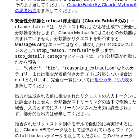
そのまま返してください。
Claude Fable 5とClaude Mythos 5
の思考出力
を参照してください。
安全性分類器と
停止理由（Claude Fable 5のみ）：
refusal
は、リクエスト時および応答生成中に安全性
claude-fable-5
分類器を実行します。Claude Mythos 5にはこれらの分類器は
含まれていません。分類器がリクエストを拒否すると、
Messages APIはエラーではなく、成功したHTTP 200レスポ
ンスとして
を返します。
stop_reason: "refusal"
フィールドは、どの分類器が作動し
stop_details.category
たかを報告
し、
、
、
などのカ
"cyber"
"bio"
"reasoning_extraction"
テゴリ、または拒否が名前付きカテゴリに対応しない場合は
となります。完全な一覧については
拒否カテゴリの表
を
null
参照してください。
出力が生成される前に拒否されたリクエストの入力トークンに
は課金されません。分類器がストリーミングの途中で作動した
場合、入力とすでにストリーミングされた出力は課金されま
す。部分的な出力は破棄してください。
拒否されたリクエストを別のモデルで自動的に再実行するに
は、Claude APIでベータ版として提供されているオプトイン
の
パラメータを渡してください。このパラメータ
fallbacks