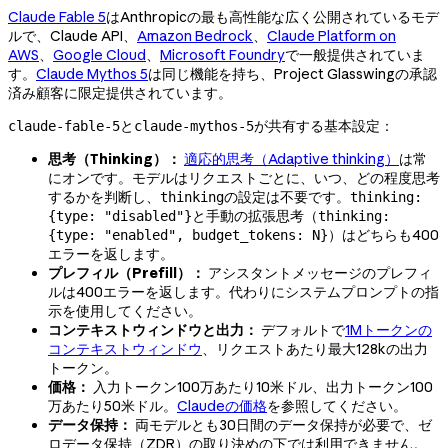
Claude Fable 5
はAnthropicの最も高性能な広く公開されているモデ
ルで、Claude API、
Amazon Bedrock
、
Claude Platform on
AWS
、
Google Cloud
、
Microsoft Foundry
で一般提供されていま
す。
Claude Mythos 5
は同じ機能を持ち、Project Glasswingの承認
済み顧客に限定提供されています。
と
が共有する基本設定：
claude-fable-5
claude-mythos-5
思考（Thinking）：
適応的思考（Adaptive thinking）
は常
にオンです。モデルはリクエストごとに、いつ、どの程度思考
するかを判断し、
の設定は不要です。
thinking
thinking:
と手動の拡張思考（
{type: "disabled"}
thinking:
）はどちらも400
{type: "enabled", budget_tokens: N}
エラーを返します。
プレフィル（Prefill）：
アシスタントメッセージのプレフィ
ルは400エラーを返します。代わりにシステムプロンプトの指
示を使用してください。
コンテキストウィンドウと出力：
デフォルトで
1Mトークンの
コンテキストウィンドウ
、リクエストあたり最大128kの出力
トークン。
価格：
入力トークン100万あたり10米ドル、出力トークン100
万あたり50米ドル。
Claudeの価格
を参照してください。
データ保持：
両モデルとも30日間のデータ保持が必要で、ゼ
ロデータ保持（ZDR）の取り決めの下では利用できません。