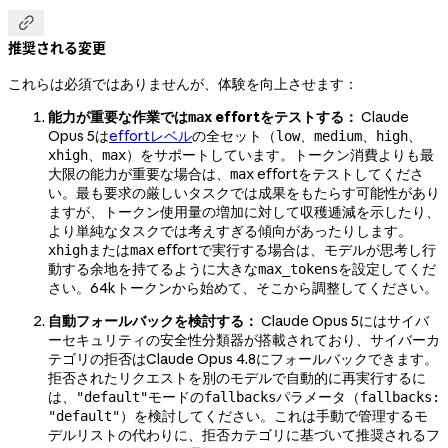

推奨される変更
これらは必須ではありませんが、体験を向上させます：
能力が重要な作業では
effortをテストする：
Claude
max
Opus 5は
effortレベル
の全セット（
、
、
、
low
medium
high
、
）をサポートしています。トークン消費よりも最
xhigh
max
大限の能力が重要な場合は、
effortをテストしてくださ
max
い。最も要求の厳しいタスクでは成果をもたらす可能性があり
ますが、トークン使用量の増加に対して収穫逓減を示したり、
より単純なタスクでは考えすぎる傾向があったりします。
または
effortで実行する場合は、モデルが思考し行
xhigh
max
動する余地を持てるように大きな
を設定してくだ
max_tokens
さい。64kトークンから始めて、そこから調整してください。
自動フォールバックを検討する：
Claude Opus 5にはサイバ
ーセキュリティの安全性分類器が搭載されており、サイバーカ
テゴリの拒否はClaude Opus 4.8にフォールバックできます。
拒否されたリクエストを別のモデルで自動的に再実行するに
は、
モードの
パラメータ（
"default"
fallbacks
fallbacks:
）を検討してください。これは手動で管理するモ
"default"
デルリストの代わりに、拒否カテゴリに基づいて推奨されるフ