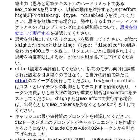
総出力（思考と応答テキスト）のハードリミットである
を見直すか、以前の動作を維持するためにeffort
max_tokens
以下で
を渡してくだ
high
thinking: {type: "disabled"}
さい。思考を無効にする場合は、発生しうる出力アーティファ
クトとそのプロンプティングによる緩和策について、
思考を無
効にして実行する
を確認してください。
思考を無効にしているリクエストを監査してください。effort
または
と
の組み
xhigh
max
thinking: {type: "disabled"}
合わせは400エラーを返し、リクエストごとに適用されます。
思考を再度有効にするか、effortを
以下に下げてくださ
high
い。
設定を再評価してください。以前のモデル向けに調整
effort
された設定を引き継ぐのではなく、ご自身の評価で新たに
effort
のスイープを実行してください。
と
effort
low
medium
はコストとレイテンシの制御としてテストする価値があり、ト
ークン消費よりも最大限の能力が重要な場合は
effortをテ
max
ストしてください。
または
effortで実行する場合
xhigh
max
は、出発点として
を少なくとも64kに引き上げて
max_tokens
ください。
キャッシュの最小値付近のプロンプトを確認してください。
512トークン以上のプロンプトがキャッシュエントリを作成で
きるようになり、Claude Opus 4.8の1,024トークンから引き
下げられました。
を処理し、拒否されたリクエスト
stop_reason: "refusal"