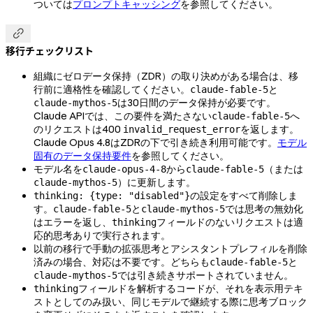
ついては
プロンプトキャッシング
を参照してください。

移行チェックリスト
組織にゼロデータ保持（ZDR）の取り決めがある場合は、移
行前に適格性を確認してください。
と
claude-fable-5
は30日間のデータ保持が必要です。
claude-mythos-5
Claude APIでは、この要件を満たさない
へ
claude-fable-5
のリクエストは400
を返します。
invalid_request_error
Claude Opus 4.8はZDRの下で引き続き利用可能です。
モデル
固有のデータ保持要件
を参照してください。
モデル名を
から
（または
claude-opus-4-8
claude-fable-5
）に更新します。
claude-mythos-5
の設定をすべて削除しま
thinking: {type: "disabled"}
す。
と
では思考の無効化
claude-fable-5
claude-mythos-5
はエラーを返し、
フィールドのないリクエストは適
thinking
応的思考ありで実行されます。
以前の移行で手動の拡張思考とアシスタントプレフィルを削除
済みの場合、対応は不要です。どちらも
と
claude-fable-5
では引き続きサポートされていません。
claude-mythos-5
フィールドを解析するコードが、それを表示用テキ
thinking
ストとしてのみ扱い、同じモデルで継続する際に思考ブロック