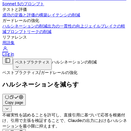
Sonnet 5のプロンプト
テストと評価
成功の定義と評価の構築
レイテンシの削減
ガードレールの強化
ハルシネーションの削減
出力の一貫性の向上
ジェイルブレイクの軽
減
プロンプトリークの削減
リファレンス
用語集

Log in

ハルシネーションの削減
ベストプラクティス

ベストプラクティス
/
ガードレールの強化
ハルシネーションを減らす
Copy page

不確実性を認めることを許可し、直接引用に基づいて応答を根拠付
け、引用で主張を検証することで、Claudeの出力におけるハルシネ
ーションを最小限に抑えます。