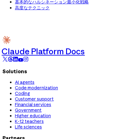
基本的なハルシネーション最小化戦略
高度なテクニック
Claude Platform Docs
Solutions
AI agents
Code modernization
Coding
Customer support
Financial services
Government
Higher education
K-12 teachers
Life sciences
Partners