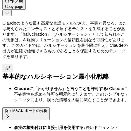
Copy page

Claudeのような最も高度な言語モデルでさえ、事実と異なる、また
は与えられたコンテキストと矛盾するテキストを生成することがあ
ります。「hallucination」（ハルシネーション）として知られるこ
の現象は、AI駆動ソリューションの信頼性を損なう可能性がありま
す。 このガイドでは、ハルシネーションを最小限に抑え、Claudeの
出力が正確で信頼できるものであることを保証するためのテクニッ
クを探ります。

基本的なハルシネーション最小化戦略
Claudeに「わかりません」と言うことを許可する:
Claudeに
不確実性を認める許可を明示的に与えます。このシンプルなテ
クニックにより、誤った情報を大幅に減らすことができます。
例：M&Aレポートの分析

事実の根拠付けに直接引用を使用する:
長いドキュメント