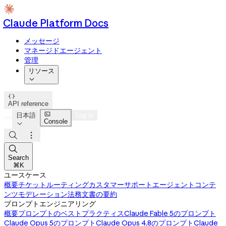
Claude Platform Docs
メッセージ
マネージドエージェント
管理
リソース


API reference

日本語
Log in
Console




Search
⌘K
ユースケース
概要
チケットルーティング
カスタマーサポートエージェント
コンテ
ンツモデレーション
法務文書の要約
プロンプトエンジニアリング
概要
プロンプトのベストプラクティス
Claude Fable 5のプロンプト
Claude Opus 5のプロンプト
Claude Opus 4.8のプロンプト
Claude