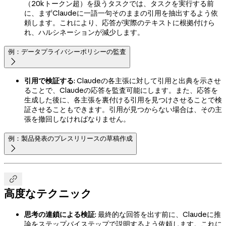
（20kトークン超）を扱うタスクでは、タスクを実行する前
に、まずClaudeに一語一句そのままの引用を抽出するよう依
頼します。これにより、応答が実際のテキストに根拠付けら
れ、ハルシネーションが減少します。
例：データプライバシーポリシーの監査

引用で検証する
: Claudeの各主張に対して引用と出典を示させ
ることで、Claudeの応答を監査可能にします。また、応答を
生成した後に、各主張を裏付ける引用を見つけさせることで検
証させることもできます。引用が見つからない場合は、その主
張を撤回しなければなりません。
例：製品発表のプレスリリースの草稿作成


高度なテクニック
思考の連鎖による検証
: 最終的な回答を出す前に、Claudeに推
論をステップバイステップで説明するよう依頼します。これに