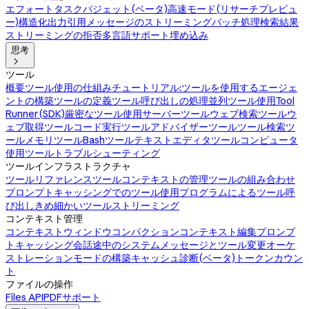
エフォート
タスクバジェット(ベータ)
高速モード(リサーチプレビュ
ー)
構造化出力
引用
メッセージのストリーミング
バッチ処理
検索結果
ストリーミングの拒否
多言語サポート
埋め込み
思考

ツール
概要
ツール使用の仕組み
チュートリアル:ツールを使用するエージェ
ントの構築
ツールの定義
ツール呼び出しの処理
並列ツール使用
Tool
Runner(SDK)
厳密なツール使用
サーバーツール
ウェブ検索ツール
ウ
ェブ取得ツール
コード実行ツール
アドバイザーツール
ツール検索ツ
ール
メモリツール
Bashツール
テキストエディタツール
コンピュータ
使用ツール
トラブルシューティング
ツールインフラストラクチャ
ツールリファレンス
ツールコンテキストの管理
ツールの組み合わせ
プロンプトキャッシングでのツール使用
プログラムによるツール呼
び出し
きめ細かいツールストリーミング
コンテキスト管理
コンテキストウィンドウ
コンパクション
コンテキスト編集
プロンプ
トキャッシング
会話途中のシステムメッセージとツール変更
オーケ
ストレーションモードの構築
キャッシュ診断(ベータ)
トークンカウン
ト
ファイルの操作
Files API
PDFサポート