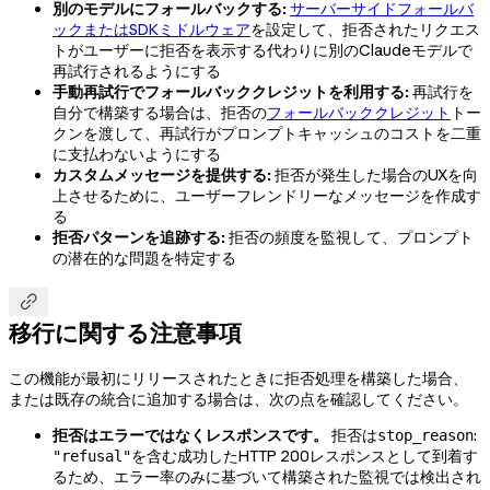
別のモデルにフォールバックする:
サーバーサイドフォールバ
ックまたはSDKミドルウェア
を設定して、拒否されたリクエス
トがユーザーに拒否を表示する代わりに別のClaudeモデルで
再試行されるようにする
手動再試行でフォールバッククレジットを利用する:
再試行を
自分で構築する場合は、拒否の
フォールバッククレジット
トー
クンを渡して、再試行がプロンプトキャッシュのコストを二重
に支払わないようにする
カスタムメッセージを提供する:
拒否が発生した場合のUXを向
上させるために、ユーザーフレンドリーなメッセージを作成す
る
拒否パターンを追跡する:
拒否の頻度を監視して、プロンプト
の潜在的な問題を特定する

移行に関する注意事項
この機能が最初にリリースされたときに拒否処理を構築した場合、
または既存の統合に追加する場合は、次の点を確認してください。
拒否はエラーではなくレスポンスです。
拒否は
:
stop_reason
を含む成功したHTTP 200レスポンスとして到着す
"refusal"
るため、エラー率のみに基づいて構築された監視では検出され