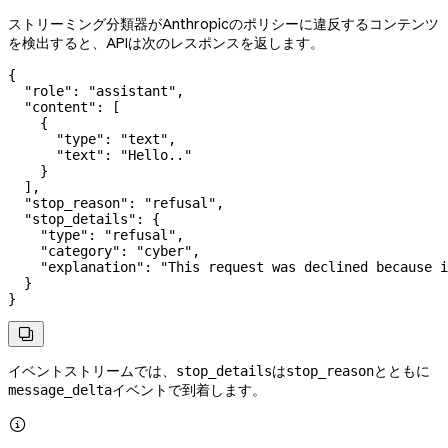
ストリーミング分類器がAnthropicのポリシーに違反するコンテンツ
を検出すると、APIは次のレスポンスを返します。
{
  "role"
: 
"assistant"
,
  "content"
: [
    {
      "type"
: 
"text"
,
      "text"
: 
"Hello.."
    }
  ],
  "stop_reason"
: 
"refusal"
,
  "stop_details"
: {
    "type"
: 
"refusal"
,
    "category"
: 
"cyber"
,
    "explanation"
: 
"This request was declined because i
  }
}

イベントストリームでは、
は
とともに
stop_details
stop_reason
イベントで到着します。
message_delta
