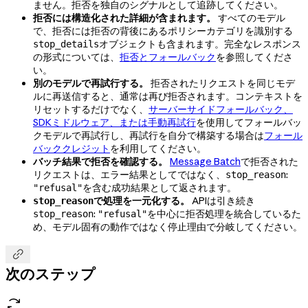
ません。拒否を独自のシグナルとして追跡してください。
拒否には構造化された詳細が含まれます。
すべてのモデル
で、拒否には拒否の背後にあるポリシーカテゴリを識別する
オブジェクトも含まれます。完全なレスポンス
stop_details
の形式については、
拒否とフォールバック
を参照してくださ
い。
別のモデルで再試行する。
拒否されたリクエストを同じモデ
ルに再送信すると、通常は再び拒否されます。コンテキストを
リセットするだけでなく、
サーバーサイドフォールバック、
SDKミドルウェア、または手動再試行
を使用してフォールバッ
クモデルで再試行し、再試行を自分で構築する場合は
フォール
バッククレジット
を利用してください。
バッチ結果で拒否を確認する。
Message Batch
で拒否された
リクエストは、エラー結果としてではなく、
:
stop_reason
を含む成功結果として返されます。
"refusal"
で処理を一元化する。
APIは引き続き
stop_reason
:
を中心に拒否処理を統合しているた
stop_reason
"refusal"
め、モデル固有の動作ではなく停止理由で分岐してください。

次のステップ