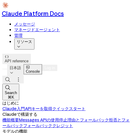
Claude Platform Docs
メッセージ
マネージドエージェント
管理
リソース


API reference

日本語
Log in
Console




Search
⌘K
はじめに
Claude入門
APIキーを取得
クイックスタート
Claudeで構築する
機能概要
Messages APIの使用
停止理由とフォールバック
拒否とフォ
ールバック
フォールバッククレジット
モデルの機能