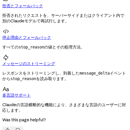
拒否とフォールバック
拒否されたリクエストを、サーバーサイドまたはクライアント内で
別のClaudeモデルで再試行します。

停止理由とフォールバック
すべての
の値とその処理方法。
stop_reason

メッセージのストリーミング
レスポンスをストリーミングし、到着した
イベント
message_delta
から
を読み取ります。
stop_reason

多言語サポート
Claudeの言語横断的な機能により、さまざまな言語のユーザーに対
応します。
Was this page helpful?