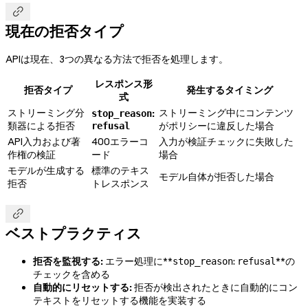

現在の拒否タイプ
APIは現在、3つの異なる方法で拒否を処理します。
レスポンス形
拒否タイプ
発生するタイミング
式
ストリーミング分
ストリーミング中にコンテンツ
:
stop_reason
類器による拒否
がポリシーに違反した場合
refusal
API入力および著
400エラーコ
入力が検証チェックに失敗した
作権の検証
ード
場合
モデルが生成する
標準のテキス
モデル自体が拒否した場合
拒否
トレスポンス

ベストプラクティス
拒否を監視する:
エラー処理に**
:
**の
stop_reason
refusal
チェックを含める
自動的にリセットする:
拒否が検出されたときに自動的にコン
テキストをリセットする機能を実装する