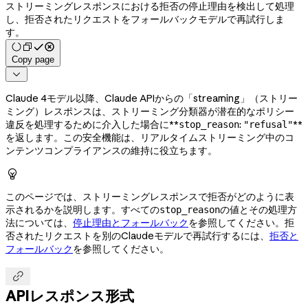
ストリーミングレスポンスにおける拒否の停止理由を検出して処理
し、拒否されたリクエストをフォールバックモデルで再試行しま
す。
Copy page

Claude 4モデル以降、Claude APIからの「streaming」（ストリー
ミング）レスポンスは、ストリーミング分類器が潜在的なポリシー
違反を処理するために介入した場合に**
:
**
stop_reason
"refusal"
を返します。この安全機能は、リアルタイムストリーミング中のコ
ンテンツコンプライアンスの維持に役立ちます。

このページでは、ストリーミングレスポンスで拒否がどのように表
示されるかを説明します。すべての
の値とその処理方
stop_reason
法については、
停止理由とフォールバック
を参照してください。拒
否されたリクエストを別のClaudeモデルで再試行するには、
拒否と
フォールバック
を参照してください。

APIレスポンス形式