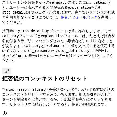
ストリーミング分類器からの
レスポンスには、
refusal
category
と、ユーザーに表示できる人間が読める
を含む
explanation
オブジェクトが含まれます。完全なレスポンスの形式
stop_details
と利用可能なカテゴリについては、
拒否とフォールバック
を参照し
てください。
拒否時には
オブジェクトは常に存在しますが、その
stop_details
フィールドと
フィールドは、たとえば拒否が
category
explanation
名前付きカテゴリにマッピングされない場合など、
になること
null
があります。
と
に値が入っていると仮定する
category
explanation
のではなく、
または
で分岐し、
stop_reason
stop_details.type
それらが
の場合は独自のユーザー向けメッセージを提供してく
null
ださい。

拒否後のコンテキストのリセット
**
:
**を受け取った場合、続行する前に会話の
stop_reason
refusal
コンテキストをリセットする必要があります。拒否を引き起こした
ターンを削除または言い換えるか、会話履歴を完全にクリアできま
す。リセットせずに続行しようとすると、拒否が継続されます。
