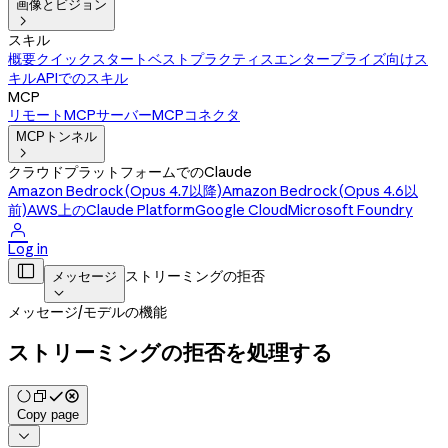
画像とビジョン

スキル
概要
クイックスタート
ベストプラクティス
エンタープライズ向けス
キル
APIでのスキル
MCP
リモートMCPサーバー
MCPコネクタ
MCPトンネル

クラウドプラットフォームでのClaude
Amazon Bedrock(Opus 4.7以降)
Amazon Bedrock(Opus 4.6以
前)
AWS上のClaude Platform
Google Cloud
Microsoft Foundry

Log in

ストリーミングの拒否
メッセージ

メッセージ
/
モデルの機能
ストリーミングの拒否を処理する
Copy page
