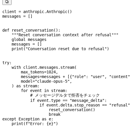

client 
=
 anthropic.Anthropic()
messages 
=
 []
def
 reset_conversation
():
    """Reset conversation context after refusal"""
    global
 messages
    messages 
=
 []
    print
(
"Conversation reset due to refusal"
)
try
:
    with
 client.messages.stream(
        max_tokens
=
1024
,
        messages
=
messages 
+
 [{
"role"
: 
"user"
, 
"content"
        model
=
"claude-opus-5"
,
    ) 
as
 stream:
        for
 event 
in
 stream:
            # メッセージデルタで拒否をチェック
            if
 event.type 
==
 "message_delta"
:
                if
 event.delta.stop_reason 
==
 "refusal"
                    reset_conversation()
                    break
except
 Exception
 as
 e:
    print
(
f
"Error: 
{
e
}
"
)