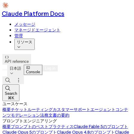
Claude Platform Docs
メッセージ
マネージドエージェント
管理
リソース


API reference

日本語
Log in
Console




Search
⌘K
ユースケース
概要
チケットルーティング
カスタマーサポートエージェント
コンテ
ンツモデレーション
法務文書の要約
プロンプトエンジニアリング
概要
プロンプトのベストプラクティス
Claude Fable 5のプロンプト
Claude Opus 5のプロンプト
Claude Opus 4.8のプロンプト
Claude