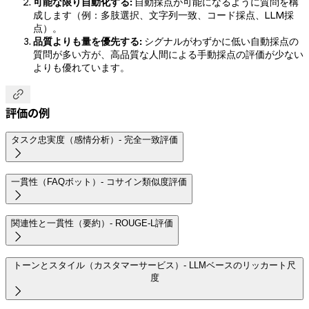
可能な限り自動化する:
自動採点が可能になるように質問を構
成します（例：多肢選択、文字列一致、コード採点、LLM採
点）。
品質よりも量を優先する:
シグナルがわずかに低い自動採点の
質問が多い方が、高品質な人間による手動採点の評価が少ない
よりも優れています。

評価の例
タスク忠実度（感情分析）- 完全一致評価

一貫性（FAQボット）- コサイン類似度評価

関連性と一貫性（要約）- ROUGE-L評価

トーンとスタイル（カスタマーサービス）- LLMベースのリッカート尺
度
