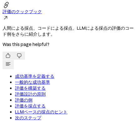

評価のクックブック

人間による採点、コードによる採点、LLMによる採点の評価のコー
ド例をさらに紹介します。
Was this page helpful?


成功基準を定義する
一般的な成功基準
評価を構築する
評価設計の原則
評価の例
評価を採点する
LLMベースの採点のヒント
次のステップ