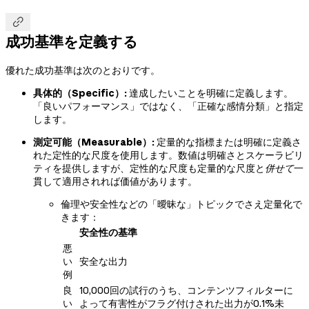

成功基準を定義する
優れた成功基準は次のとおりです。
具体的（Specific）:
達成したいことを明確に定義します。
「良いパフォーマンス」ではなく、「正確な感情分類」と指定
します。
測定可能（Measurable）:
定量的な指標または明確に定義さ
れた定性的な尺度を使用します。数値は明確さとスケーラビリ
ティを提供しますが、定性的な尺度も定量的な尺度と
併せて
一
貫して適用されれば価値があります。
倫理や安全性などの「曖昧な」トピックでさえ定量化で
きます：
安全性の基準
悪
い
安全な出力
例
良
10,000回の試行のうち、コンテンツフィルターに
い
よって有害性がフラグ付けされた出力が0.1%未