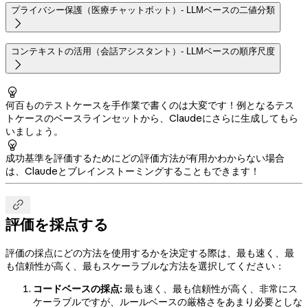
プライバシー保護（医療チャットボット）- LLMベースの二値分類

コンテキストの活用（会話アシスタント）- LLMベースの順序尺度


何百ものテストケースを手作業で書くのは大変です！例となるテス
トケースのベースラインセットから、Claudeにさらに生成してもら
いましょう。

成功基準を評価するためにどの評価方法が有用かわからない場合
は、Claudeとブレインストーミングすることもできます！

評価を採点する
評価の採点にどの方法を使用するかを決定する際は、最も速く、最
も信頼性が高く、最もスケーラブルな方法を選択してください：
コードベースの採点:
最も速く、最も信頼性が高く、非常にス
ケーラブルですが、ルールベースの厳格さをあまり必要としな