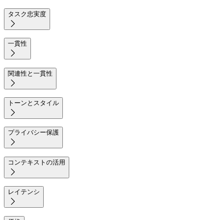
タスク忠実度

一貫性

関連性と一貫性

トーンとスタイル

プライバシー保護

コンテキストの活用

レイテンシ
