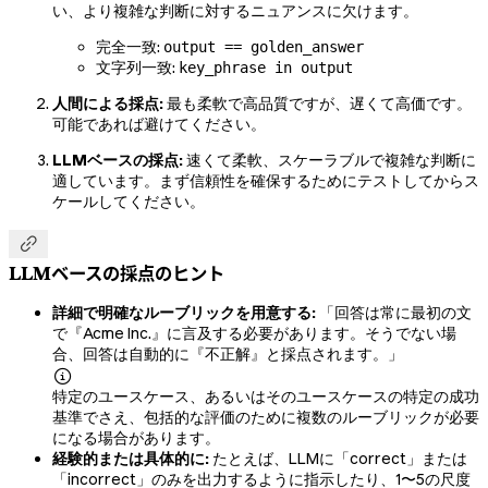
い、より複雑な判断に対するニュアンスに欠けます。
完全一致:
output == golden_answer
文字列一致:
key_phrase in output
人間による採点:
最も柔軟で高品質ですが、遅くて高価です。
可能であれば避けてください。
LLMベースの採点:
速くて柔軟、スケーラブルで複雑な判断に
適しています。まず信頼性を確保するためにテストしてからス
ケールしてください。

LLMベースの採点のヒント
詳細で明確なルーブリックを用意する:
「回答は常に最初の文
で『Acme Inc.』に言及する必要があります。そうでない場
合、回答は自動的に『不正解』と採点されます。」

特定のユースケース、あるいはそのユースケースの特定の成功
基準でさえ、包括的な評価のために複数のルーブリックが必要
になる場合があります。
経験的または具体的に:
たとえば、LLMに「correct」または
「incorrect」のみを出力するように指示したり、1〜5の尺度