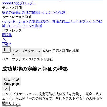
Sonnet 5のプロンプト
テストと評価
成功の定義と評価の構築
レイテンシの削減
ガードレールの強化
ハルシネーションの削減
出力の一貫性の向上
ジェイルブレイクの軽
減
プロンプトリークの削減
リファレンス
用語集

Log in

成功の定義と評価の構築
ベストプラクティス

ベストプラクティス
/
テストと評価
成功基準の定義と評価の構築
Copy page

LLMアプリケーションの測定可能な成功基準を定義し、完全一致チ
ェックからLLMベースの採点まで、それをテストするための評価を
構築します。