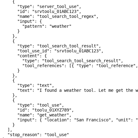
    {
      "type"
: 
"server_tool_use"
,
      "id"
: 
"srvtoolu_01ABC123"
,
      "name"
: 
"tool_search_tool_regex"
,
      "input"
: {
        "pattern"
: 
"weather"
      }
    },
    {
      "type"
: 
"tool_search_tool_result"
,
      "tool_use_id"
: 
"srvtoolu_01ABC123"
,
      "content"
: {
        "type"
: 
"tool_search_tool_search_result"
,
        "tool_references"
: [{ 
"type"
: 
"tool_reference"
,
      }
    },
    {
      "type"
: 
"text"
,
      "text"
: 
"I found a weather tool. Let me get the w
    },
    {
      "type"
: 
"tool_use"
,
      "id"
: 
"toolu_01XYZ789"
,
      "name"
: 
"get_weather"
,
      "input"
: { 
"location"
: 
"San Francisco"
, 
"unit"
: 
"
    }
  ],
  "stop_reason"
: 
"tool_use"