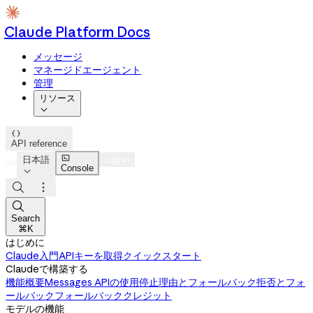
Claude Platform Docs
メッセージ
マネージドエージェント
管理
リソース


API reference

日本語
Log in
Console




Search
⌘K
はじめに
Claude入門
APIキーを取得
クイックスタート
Claudeで構築する
機能概要
Messages APIの使用
停止理由とフォールバック
拒否とフォ
ールバック
フォールバッククレジット
モデルの機能