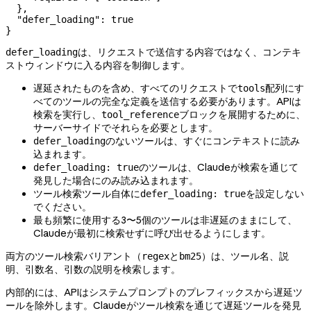
  },
  "defer_loading"
: 
true
}
は、リクエストで送信する内容ではなく、コンテキ
defer_loading
ストウィンドウに入る内容を制御します。
遅延されたものを含め、すべてのリクエストで
配列にす
tools
べてのツールの完全な定義を送信する必要があります。APIは
検索を実行し、
ブロックを展開するために、
tool_reference
サーバーサイドでそれらを必要とします。
のないツールは、すぐにコンテキストに読み
defer_loading
込まれます。
のツールは、Claudeが検索を通じて
defer_loading: true
発見した場合にのみ読み込まれます。
ツール検索ツール自体に
を設定しない
defer_loading: true
でください。
最も頻繁に使用する3〜5個のツールは非遅延のままにして、
Claudeが最初に検索せずに呼び出せるようにします。
両方のツール検索バリアント（
と
）は、ツール名、説
regex
bm25
明、引数名、引数の説明を検索します。
内部的には、APIはシステムプロンプトのプレフィックスから遅延ツ
ールを除外します。Claudeがツール検索を通じて遅延ツールを発見