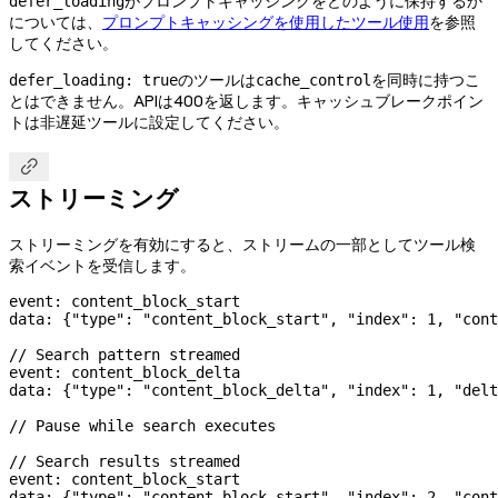
がプロンプトキャッシングをどのように保持するか
defer_loading
については、
プロンプトキャッシングを使用したツール使用
を参照
してください。
のツールは
を同時に持つこ
defer_loading: true
cache_control
とはできません。APIは400を返します。キャッシュブレークポイン
トは非遅延ツールに設定してください。

ストリーミング
ストリーミングを有効にすると、ストリームの一部としてツール検
索イベントを受信します。
event: content_block_start
data: {
"type"
: 
"content_block_start"
, 
"index"
: 
1
, 
"cont
// Search pattern streamed
event: content_block_delta
data: {
"type"
: 
"content_block_delta"
, 
"index"
: 
1
, 
"delt
// Pause while search executes
// Search results streamed
event: content_block_start
data: {
"type"
: 
"content_block_start"
, 
"index"
: 
2
, 
"cont