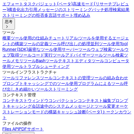
エフォート
タスクバジェット(ベータ)
高速モード(リサーチプレビュ
ー)
構造化出力
引用
メッセージのストリーミング
バッチ処理
検索結果
ストリーミングの拒否
多言語サポート
埋め込み
思考

ツール
概要
ツール使用の仕組み
チュートリアル:ツールを使用するエージェ
ントの構築
ツールの定義
ツール呼び出しの処理
並列ツール使用
Tool
Runner(SDK)
厳密なツール使用
サーバーツール
ウェブ検索ツール
ウ
ェブ取得ツール
コード実行ツール
アドバイザーツール
ツール検索ツ
ール
メモリツール
Bashツール
テキストエディタツール
コンピュータ
使用ツール
トラブルシューティング
ツールインフラストラクチャ
ツールリファレンス
ツールコンテキストの管理
ツールの組み合わせ
プロンプトキャッシングでのツール使用
プログラムによるツール呼
び出し
きめ細かいツールストリーミング
コンテキスト管理
コンテキストウィンドウ
コンパクション
コンテキスト編集
プロンプ
トキャッシング
会話途中のシステムメッセージとツール変更
オーケ
ストレーションモードの構築
キャッシュ診断(ベータ)
トークンカウン
ト
ファイルの操作
Files API
PDFサポート