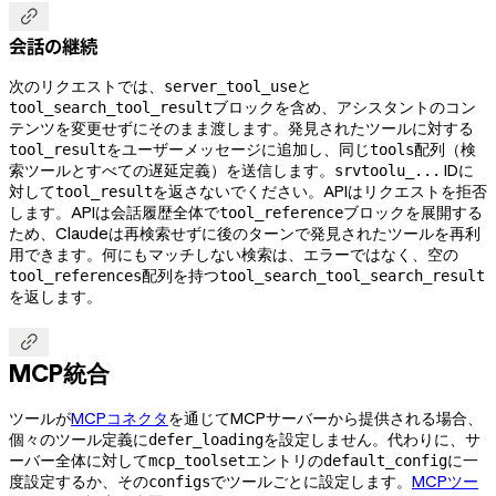

会話の継続
次のリクエストでは、
と
server_tool_use
ブロックを含め、アシスタントのコン
tool_search_tool_result
テンツを変更せずにそのまま渡します。発見されたツールに対する
をユーザーメッセージに追加し、同じ
配列（検
tool_result
tools
索ツールとすべての遅延定義）を送信します。
IDに
srvtoolu_...
対して
を返さないでください。APIはリクエストを拒否
tool_result
します。APIは会話履歴全体で
ブロックを展開する
tool_reference
ため、Claudeは再検索せずに後のターンで発見されたツールを再利
用できます。何にもマッチしない検索は、エラーではなく、空の
配列を持つ
tool_references
tool_search_tool_search_result
を返します。

MCP統合
ツールが
MCPコネクタ
を通じてMCPサーバーから提供される場合、
個々のツール定義に
を設定しません。代わりに、サ
defer_loading
ーバー全体に対して
エントリの
に一
mcp_toolset
default_config
度設定するか、その
でツールごとに設定します。
MCPツー
configs