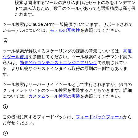
検索は関連するツールの絞り込まれたセットのみをオンデマン
ドで読み込むため、数千のツールがあっても選択精度は高く保
たれます。
ツール検索はClaude APIで一般提供されています。サポートされて
いるモデルについては、
モデルの互換性
を参照してください。

ツール検索が解決するスケーリングの課題の背景については、
高度
なツール使用
を参照してください。ツール検索のオンデマンド読み
込みは、
効果的なコンテキストエンジニアリング
で説明されてい
る、より広範なジャストインタイム取得の原則の一例でもありま
す。
ツール検索はサーバーサイドツールとして実行されますが、独自の
クライアントサイドのツール検索を実装することもできます。詳細
については、
カスタムツール検索の実装
を参照してください。

この機能に関するフィードバックは、
フィードバックフォーム
から
お寄せください。
