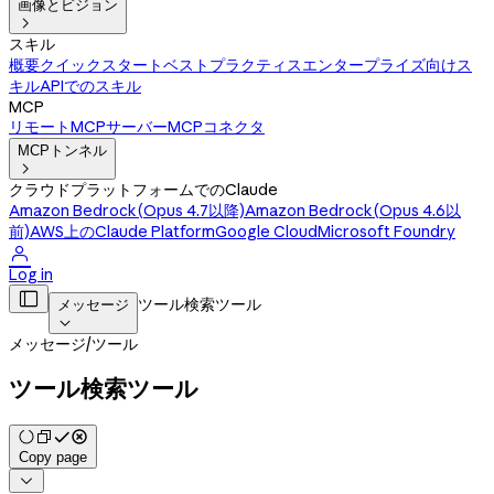
画像とビジョン

スキル
概要
クイックスタート
ベストプラクティス
エンタープライズ向けス
キル
APIでのスキル
MCP
リモートMCPサーバー
MCPコネクタ
MCPトンネル

クラウドプラットフォームでのClaude
Amazon Bedrock(Opus 4.7以降)
Amazon Bedrock(Opus 4.6以
前)
AWS上のClaude Platform
Google Cloud
Microsoft Foundry

Log in

ツール検索ツール
メッセージ

メッセージ
/
ツール
ツール検索ツール
Copy page
