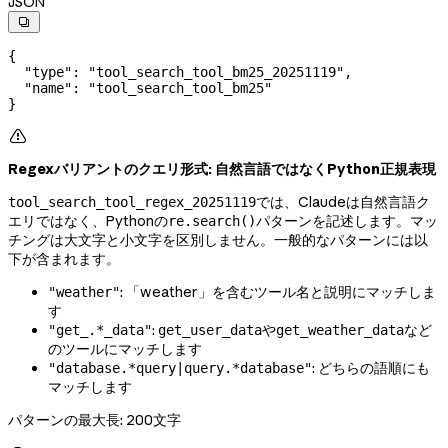
JSON

{
  "type"
: 
"tool_search_tool_bm25_20251119"
,
  "name"
: 
"tool_search_tool_bm25"
}

Regexバリアントのクエリ形式: 自然言語ではなくPython正規表現
では、Claudeは自然言語ク
tool_search_tool_regex_20251119
エリではなく、Pythonの
パターンを記述します。マッ
re.search()
チングは大文字と小文字を区別しません。一般的なパターンには以
下が含まれます。
: 「weather」を含むツール名と説明にマッチしま
"weather"
す
:
や
など
"get_.*_data"
get_user_data
get_weather_data
のツールにマッチします
: どちらの語順にも
"database.*query|query.*database"
マッチします
パターンの最大長: 200文字