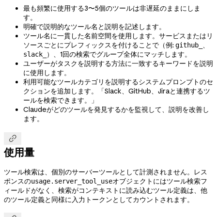
最も頻繁に使用する3〜5個のツールは非遅延のままにしま
す。
明確で説明的なツール名と説明を記述します。
ツール名に一貫した名前空間を使用します。サービスまたはリ
ソースごとにプレフィックスを付けることで（例:
、
github_
）、1回の検索でグループ全体にマッチします。
slack_
ユーザーがタスクを説明する方法に一致するキーワードを説明
に使用します。
利用可能なツールカテゴリを説明するシステムプロンプトのセ
クションを追加します。「Slack、GitHub、Jiraと連携するツ
ールを検索できます。」
Claudeがどのツールを発見するかを監視して、説明を改善し
ます。

使用量
ツール検索は、個別のサーバーツールとして計測されません。レス
ポンスの
オブジェクトにはツール検索フ
usage.server_tool_use
ィールドがなく、検索がコンテキストに読み込むツール定義は、他
のツール定義と同様に入力トークンとしてカウントされます。