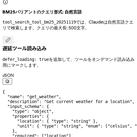

BM25バリアントのクエリ形式: 自然言語
では、Claudeは自然言語クエ
tool_search_tool_bm25_20251119
リで検索します。クエリの最大長: 500文字。

遅延ツール読み込み
を追加して、ツールをオンデマンド読み込み
defer_loading: true
用にマークします。
JSON

{
  "name"
: 
"get_weather"
,
  "description"
: 
"Get current weather for a location"
,
  "input_schema"
: {
    "type"
: 
"object"
,
    "properties"
: {
      "location"
: { 
"type"
: 
"string"
 },
      "unit"
: { 
"type"
: 
"string"
, 
"enum"
: [
"celsius"
, 
"
    },
    "required"
: [
"location"
]