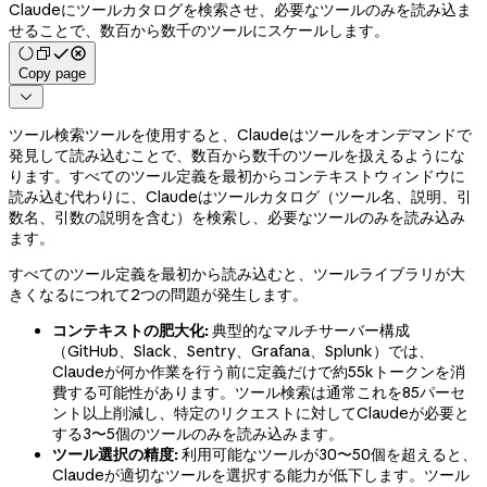
Claudeにツールカタログを検索させ、必要なツールのみを読み込ま
せることで、数百から数千のツールにスケールします。
Copy page

ツール検索ツールを使用すると、Claudeはツールをオンデマンドで
発見して読み込むことで、数百から数千のツールを扱えるようにな
ります。すべてのツール定義を最初からコンテキストウィンドウに
読み込む代わりに、Claudeはツールカタログ（ツール名、説明、引
数名、引数の説明を含む）を検索し、必要なツールのみを読み込み
ます。
すべてのツール定義を最初から読み込むと、ツールライブラリが大
きくなるにつれて2つの問題が発生します。
コンテキストの肥大化:
典型的なマルチサーバー構成
（GitHub、Slack、Sentry、Grafana、Splunk）では、
Claudeが何か作業を行う前に定義だけで約55kトークンを消
費する可能性があります。ツール検索は通常これを85パーセ
ント以上削減し、特定のリクエストに対してClaudeが必要と
する3〜5個のツールのみを読み込みます。
ツール選択の精度:
利用可能なツールが30〜50個を超えると、
Claudeが適切なツールを選択する能力が低下します。ツール