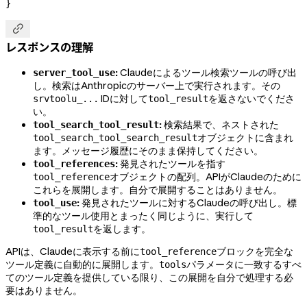
}

レスポンスの理解
:
Claudeによるツール検索ツールの呼び出
server_tool_use
し。検索はAnthropicのサーバー上で実行されます。その
IDに対して
を返さないでくださ
srvtoolu_...
tool_result
い。
:
検索結果で、ネストされた
tool_search_tool_result
オブジェクトに含まれ
tool_search_tool_search_result
ます。メッセージ履歴にそのまま保持してください。
:
発見されたツールを指す
tool_references
オブジェクトの配列。APIがClaudeのために
tool_reference
これらを展開します。自分で展開することはありません。
:
発見されたツールに対するClaudeの呼び出し。標
tool_use
準的なツール使用とまったく同じように、実行して
を返します。
tool_result
APIは、Claudeに表示する前に
ブロックを完全な
tool_reference
ツール定義に自動的に展開します。
パラメータに一致するすべ
tools
てのツール定義を提供している限り、この展開を自分で処理する必
要はありません。