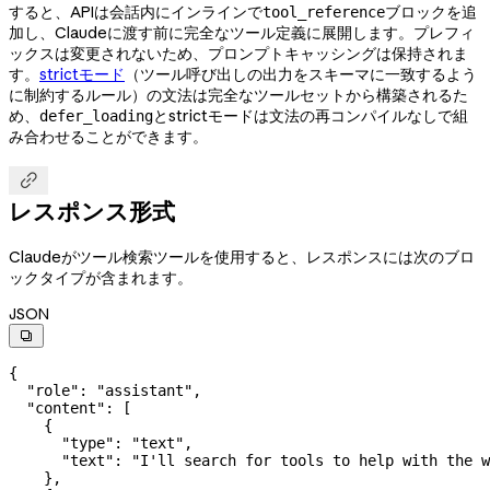
すると、APIは会話内にインラインで
ブロックを追
tool_reference
加し、Claudeに渡す前に完全なツール定義に展開します。プレフィ
ックスは変更されないため、プロンプトキャッシングは保持されま
す。
strictモード
（ツール呼び出しの出力をスキーマに一致するよう
に制約するルール）の文法は完全なツールセットから構築されるた
め、
とstrictモードは文法の再コンパイルなしで組
defer_loading
み合わせることができます。

レスポンス形式
Claudeがツール検索ツールを使用すると、レスポンスには次のブロ
ックタイプが含まれます。
JSON

{
  "role"
: 
"assistant"
,
  "content"
: [
    {
      "type"
: 
"text"
,
      "text"
: 
"I'll search for tools to help with the w
    },