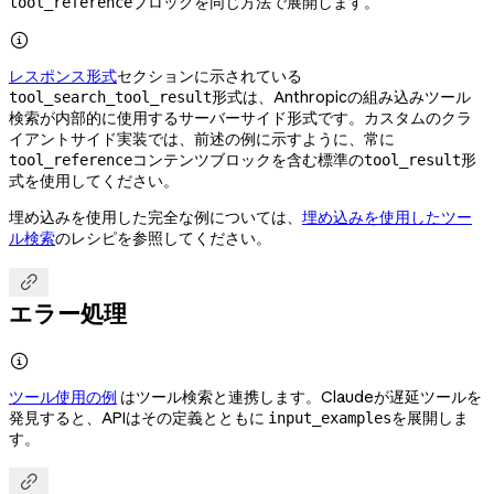
ブロックを同じ方法で展開します。
tool_reference

レスポンス形式
セクションに示されている
形式は、Anthropicの組み込みツール
tool_search_tool_result
検索が内部的に使用するサーバーサイド形式です。カスタムのクラ
イアントサイド実装では、前述の例に示すように、常に
コンテンツブロックを含む標準の
形
tool_reference
tool_result
式を使用してください。
埋め込みを使用した完全な例については、
埋め込みを使用したツー
ル検索
のレシピを参照してください。

エラー処理

ツール使用の例
はツール検索と連携します。Claudeが遅延ツールを
発見すると、APIはその定義とともに
を展開しま
input_examples
す。
