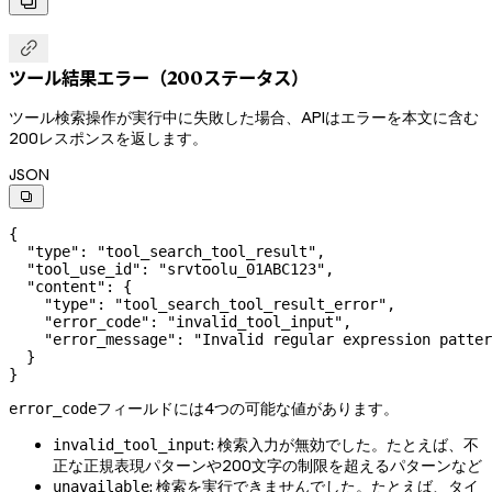


ツール結果エラー（200ステータス）
ツール検索操作が実行中に失敗した場合、APIはエラーを本文に含む
200レスポンスを返します。
JSON

{
  "type"
: 
"tool_search_tool_result"
,
  "tool_use_id"
: 
"srvtoolu_01ABC123"
,
  "content"
: {
    "type"
: 
"tool_search_tool_result_error"
,
    "error_code"
: 
"invalid_tool_input"
,
    "error_message"
: 
"Invalid regular expression patter
  }
}
フィールドには4つの可能な値があります。
error_code
: 検索入力が無効でした。たとえば、不
invalid_tool_input
正な正規表現パターンや200文字の制限を超えるパターンなど
: 検索を実行できませんでした。たとえば、タイ
unavailable