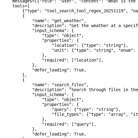
    messages
=
[{
"role"
: 
"user"
, 
"content"
: 
"What is the 
    tools
=
[
        {
"type"
: 
"tool_search_tool_regex_20251119"
, 
"na
        {
            "name"
: 
"get_weather"
,
            "description"
: 
"Get the weather at a specif
            "input_schema"
: {
                "type"
: 
"object"
,
                "properties"
: {
                    "location"
: {
"type"
: 
"string"
},
                    "unit"
: {
"type"
: 
"string"
, 
"enum"
: 
                },
                "required"
: [
"location"
],
            },
            "defer_loading"
: 
True
,
        },
        {
            "name"
: 
"search_files"
,
            "description"
: 
"Search through files in the
            "input_schema"
: {
                "type"
: 
"object"
,
                "properties"
: {
                    "query"
: {
"type"
: 
"string"
},
                    "file_types"
: {
"type"
: 
"array"
, 
"it
                },
                "required"
: [
"query"
],
            },
            "defer_loading"
: 
True
,