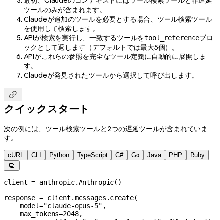
最初、Claudeのコンテキストにはツール検索ツールと非遅延
ツールのみが含まれます。
Claudeが追加のツールを必要とする場合、ツール検索ツール
を使用して検索します。
APIが検索を実行し、一致するツールを
ブロ
tool_reference
ックとして返します（デフォルトでは最大5個）。
APIがこれらの参照を完全なツール定義に自動的に展開しま
す。
Claudeが発見されたツールから選択して呼び出します。

クイックスタート
次の例には、ツール検索ツールと2つの遅延ツールが含まれていま
す。
cURL
CLI
Python
TypeScript
C#
Go
Java
PHP
Ruby

client 
=
 anthropic.Anthropic()
response 
=
 client.messages.create(
    model
=
"claude-opus-5"
,
    max_tokens
=
2048
,