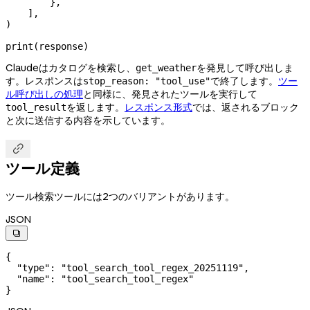
        },
    ],
)
print
(response)
Claudeはカタログを検索し、
を発見して呼び出しま
get_weather
す。レスポンスは
で終了します。
ツー
stop_reason: "tool_use"
ル呼び出しの処理
と同様に、発見されたツールを実行して
を返します。
レスポンス形式
では、返されるブロック
tool_result
と次に送信する内容を示しています。

ツール定義
ツール検索ツールには2つのバリアントがあります。
JSON

{
  "type"
: 
"tool_search_tool_regex_20251119"
,
  "name"
: 
"tool_search_tool_regex"
}