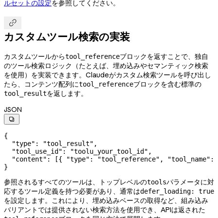
ルセットの設定
を参照してください。

カスタムツール検索の実装
カスタムツールから
ブロックを返すことで、独自
tool_reference
のツール検索ロジック（たとえば、埋め込みやセマンティック検索
を使用）を実装できます。Claudeがカスタム検索ツールを呼び出し
たら、コンテンツ配列に
ブロックを含む標準の
tool_reference
を返します。
tool_result
JSON

{
  "type"
: 
"tool_result"
,
  "tool_use_id"
: 
"toolu_your_tool_id"
,
  "content"
: [{ 
"type"
: 
"tool_reference"
, 
"tool_name"
: 
}
参照されるすべてのツールは、トップレベルの
パラメータに対
tools
応するツール定義を持つ必要があり、通常は
defer_loading: true
を設定します。これにより、埋め込みベースの取得など、組み込み
バリアントでは提供されない検索方法を使用でき、APIは返された