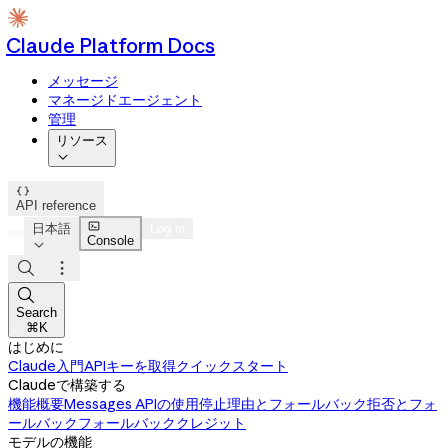
Claude Platform Docs
メッセージ
マネージドエージェント
管理
リソース


API reference

日本語
Log in
Console




Search
⌘K
はじめに
Claude入門
APIキーを取得
クイックスタート
Claudeで構築する
機能概要
Messages APIの使用
停止理由とフォールバック
拒否とフォ
ールバック
フォールバッククレジット
モデルの機能