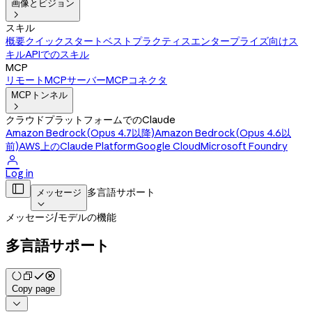
画像とビジョン

スキル
概要
クイックスタート
ベストプラクティス
エンタープライズ向けス
キル
APIでのスキル
MCP
リモートMCPサーバー
MCPコネクタ
MCPトンネル

クラウドプラットフォームでのClaude
Amazon Bedrock(Opus 4.7以降)
Amazon Bedrock(Opus 4.6以
前)
AWS上のClaude Platform
Google Cloud
Microsoft Foundry

Log in

多言語サポート
メッセージ

メッセージ
/
モデルの機能
多言語サポート
Copy page
