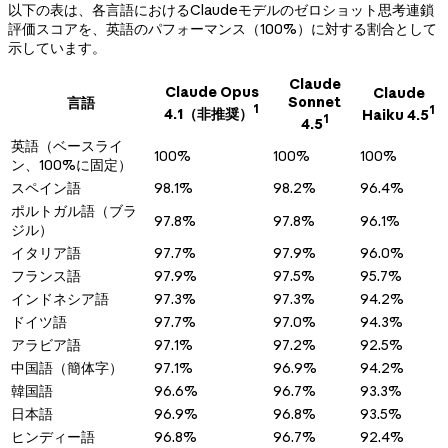
以下の表は、各言語におけるClaudeモデルのゼロショット思考連鎖
評価スコアを、英語のパフォーマンス（100%）に対する割合として
示しています。
Claude
Claude Opus
Claude
Sonnet
言語
1
1
4.1（非推奨）
Haiku 4.5
1
4.5
英語（ベースライ
100%
100%
100%
ン、100%に固定）
スペイン語
98.1%
98.2%
96.4%
ポルトガル語（ブラ
97.8%
97.8%
96.1%
ジル）
イタリア語
97.7%
97.9%
96.0%
フランス語
97.9%
97.5%
95.7%
インドネシア語
97.3%
97.3%
94.2%
ドイツ語
97.7%
97.0%
94.3%
アラビア語
97.1%
97.2%
92.5%
中国語（簡体字）
97.1%
96.9%
94.2%
韓国語
96.6%
96.7%
93.3%
日本語
96.9%
96.8%
93.5%
ヒンディー語
96.8%
96.7%
92.4%