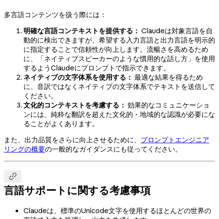
多言語コンテンツを扱う際には：
明確な言語コンテキストを提供する：
Claudeは対象言語を自
動的に検出できますが、希望する入力言語と出力言語を明示的
に指定することで信頼性が向上します。流暢さを高めるため
に、「ネイティブスピーカーのような慣用的な話し方」を使用
するようClaudeにプロンプトで指示できます。
ネイティブの文字体系を使用する：
最適な結果を得るため
に、音訳ではなくネイティブの文字体系でテキストを送信して
ください。
文化的コンテキストを考慮する：
効果的なコミュニケーショ
ンには、純粋な翻訳を超えた文化的・地域的な認識が必要にな
ることがよくあります。
また、出力品質をさらに向上させるために、
プロンプトエンジニア
リングの概要
の一般的なガイダンスにも従ってください。

言語サポートに関する考慮事項
Claudeは、標準のUnicode文字を使用するほとんどの世界の