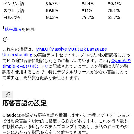
ベンガル語
95.7%
95.4%
90.4%
スワヒリ語
89.8%
91.1%
78.3%
ヨルバ語
80.3%
79.7%
52.7%
1
拡張思考
を使用。

これらの指標は、
MMLU (Massive Multitask Language
Understanding)
の英語テストセットを、プロの人間の翻訳者によっ
て14の追加言語に翻訳したものに基づいています。これは
OpenAIの
simple-evalsリポジトリ
に記載されています。この評価に人間の翻
訳者を使用することで、特にデジタルリソースが少ない言語にとっ
て重要な、高品質な翻訳が保証されます。

応答言語の設定
Claudeは会話から応答言語を推測しますが、本番アプリケーション
では対象言語を明示的に指定する必要があります。これを行う最も
信頼性の高い場所はシステムプロンプトであり、会話のすべてのタ
ーンにわたって指示を安定して維持できます。