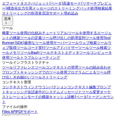
エフォート
タスクバジェット(ベータ)
高速モード(リサーチプレビュ
ー)
構造化出力
引用
メッセージのストリーミング
バッチ処理
検索結果
ストリーミングの拒否
多言語サポート
埋め込み
思考

ツール
概要
ツール使用の仕組み
チュートリアル:ツールを使用するエージェ
ントの構築
ツールの定義
ツール呼び出しの処理
並列ツール使用
Tool
Runner(SDK)
厳密なツール使用
サーバーツール
ウェブ検索ツール
ウ
ェブ取得ツール
コード実行ツール
アドバイザーツール
ツール検索ツ
ール
メモリツール
Bashツール
テキストエディタツール
コンピュータ
使用ツール
トラブルシューティング
ツールインフラストラクチャ
ツールリファレンス
ツールコンテキストの管理
ツールの組み合わせ
プロンプトキャッシングでのツール使用
プログラムによるツール呼
び出し
きめ細かいツールストリーミング
コンテキスト管理
コンテキストウィンドウ
コンパクション
コンテキスト編集
プロンプ
トキャッシング
会話途中のシステムメッセージとツール変更
オーケ
ストレーションモードの構築
キャッシュ診断(ベータ)
トークンカウン
ト
ファイルの操作
Files API
PDFサポート