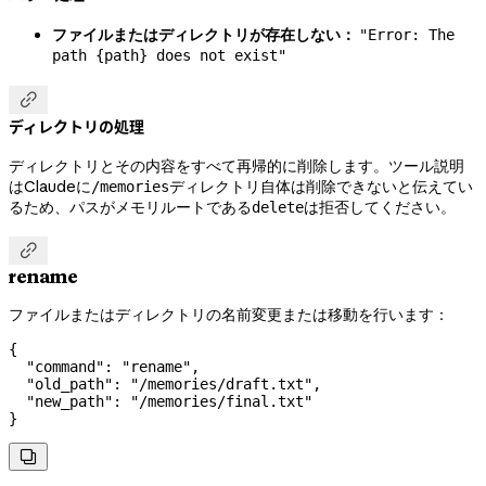
ファイルまたはディレクトリが存在しない：
"Error: The
path {path} does not exist"

ディレクトリの処理
ディレクトリとその内容をすべて再帰的に削除します。ツール説明
はClaudeに
ディレクトリ自体は削除できないと伝えてい
/memories
るため、パスがメモリルートである
は拒否してください。
delete

rename
ファイルまたはディレクトリの名前変更または移動を行います：
{
  "command"
: 
"rename"
,
  "old_path"
: 
"/memories/draft.txt"
,
  "new_path"
: 
"/memories/final.txt"
}
