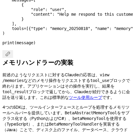
        {
            "role"
: 
"user"
,
            "content"
: 
"Help me respond to this custome
        }
    ],
    tools
=
[{
"type"
: 
"memory_20250818"
, 
"name"
: 
"memory"
)
print
(message)

メモリハンドラーの実装
前述のようなリクエストに対するClaudeの応答は、
view
などのメモリ操作をリクエストする
ブロックで
/memories
tool_use
終わります。アプリケーションはその操作を実行し、結果を
ブロックで返してから、Claudeが続行できるように会
tool_result
話を送り返します。これは標準的な
ツール使用ループ
です。
4つのSDKは、ツールインターフェースとループを処理するメモリツ
ールヘルパーを提供しています。
をサブ
BetaAbstractMemoryTool
クラス化する（PythonおよびC#）、
を使用する
betaMemoryTool
（TypeScript）、または
を実装する
BetaMemoryToolHandler
（Java）ことで、ディスク上のファイル、データベース、クラウド