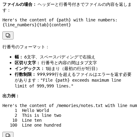
ファイルの場合：
ヘッダーと行番号付きでファイルの内容を返しま
す：
Here's the content of {path} with line numbers:

{line_numbers}{tab}{content}

行番号のフォーマット：
幅：
6文字、スペースパディングで右揃え
区切り文字：
行番号と内容の間はタブ文字
インデックス：
1始まり（最初の行が1行目）
行数制限：
999,999行を超えるファイルはエラーを返す必要
があります：
"File {path} exceeds maximum line
limit of 999,999 lines."
出力例：
Here's the content of /memories/notes.txt with line num
     1	Hello World

     2	This is line two

    10	Line ten

   100	Line one hundred
