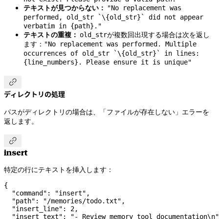
テキストが見つからない：
"No replacement was
performed, old_str `\{old_str}` did not appear
verbatim in {path}."
テキストの重複：
が複数回出現する場合は次を返し
old_str
ます：
"No replacement was performed. Multiple
occurrences of old_str `\{old_str}` in lines:
{line_numbers}. Please ensure it is unique"

ディレクトリの処理
パスがディレクトリの場合は、「ファイルが存在しない」エラーを
返します。

insert
特定の行にテキストを挿入します：
{
  "command"
: 
"insert"
,
  "path"
: 
"/memories/todo.txt"
,
  "insert_line"
: 
2
,
  "insert_text"
: 
"- Review memory tool documentation
\n
"