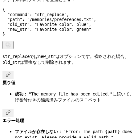
{
  "command"
: 
"str_replace"
,
  "path"
: 
"/memories/preferences.txt"
,
  "old_str"
: 
"Favorite color: blue"
,
  "new_str"
: 
"Favorite color: green"
}

では
はオプションです。省略された場合、
str_replace
new_str
は置換なしで削除されます。
old_str

戻り値
成功：
に続いて、
"The memory file has been edited."
行番号付きの編集済みファイルのスニペット

エラー処理
ファイルが存在しない：
"Error: The path {path} does
not exist. Please provide a valid path."