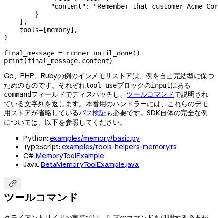
            "content"
: 
"Remember that customer Acme Cor
        }
    ],
    tools
=
[memory],
)
final_message 
=
 runner.until_done()
print
(final_message.content)
Go、PHP、Rubyの例のインメモリストアは、例を自己完結型に保つ
ためのものです。それぞれ
ブロックの
にある
tool_use
input
フィールドでディスパッチし、
ツールコマンド
で説明され
command
ている文字列を返します。本番用のハンドラーには、これらのデモ
用ストアが省略している
パス検証
も必要です。SDK自体の完全な例
については、以下を参照してください。
Python:
examples/memory/basic.py
TypeScript:
examples/tools-helpers-memory.ts
C#:
MemoryToolExample
Java:
BetaMemoryToolExample.java

ツールコマンド
クライアントサイドの実装では、以下のコマンドを処理する必要が