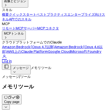
画像とビジョン

スキル
概要
クイックスタート
ベストプラクティス
エンタープライズ向けス
キル
APIでのスキル
MCP
リモートMCPサーバー
MCPコネクタ
MCPトンネル

クラウドプラットフォームでのClaude
Amazon Bedrock(Opus 4.7以降)
Amazon Bedrock(Opus 4.6以
前)
AWS上のClaude Platform
Google Cloud
Microsoft Foundry

Log in

メモリツール
メッセージ

メッセージ
/
ツール
メモリツール
Copy page
