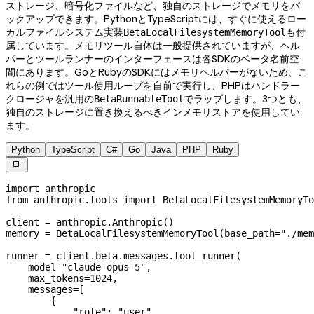
ストレージ、暗号化ファイルなど、独自のストレージでメモリをバ
ックアップできます。PythonとTypeScriptには、すぐに使えるロー
カルファイルシステム実装
も付
BetaLocalFilesystemMemoryTool
属しています。メモリツール自体は一般提供されていますが、ヘル
パーとツールランナーのインターフェースは各SDKのベータ名前空
間にあります。GoとRubyのSDKにはメモリヘルパーがないため、こ
れらの例ではツール使用ループを自前で実行し、PHPはハンドラー
クロージャを汎用の
でラップします。3つとも、
BetaRunnableTool
独自のストレージに置き換えるべきインメモリストアを使用してい
ます。
Python
TypeScript
C#
Go
Java
PHP
Ruby

import
 anthropic
from
 anthropic.tools 
import
 BetaLocalFilesystemMemoryTo
client 
=
 anthropic.Anthropic()
memory 
=
 BetaLocalFilesystemMemoryTool(
base_path
=
"./mem
runner 
=
 client.beta.messages.tool_runner(
    model
=
"claude-opus-5"
,
    max_tokens
=
1024
,
    messages
=
[
        {
            "role"
: 
"user"
,