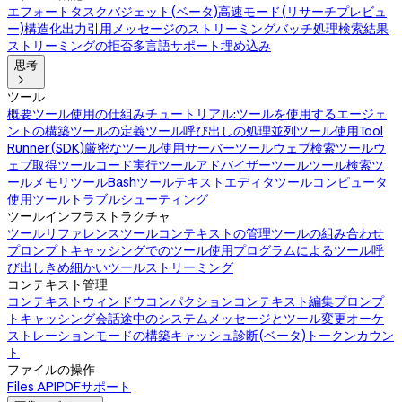
エフォート
タスクバジェット(ベータ)
高速モード(リサーチプレビュ
ー)
構造化出力
引用
メッセージのストリーミング
バッチ処理
検索結果
ストリーミングの拒否
多言語サポート
埋め込み
思考

ツール
概要
ツール使用の仕組み
チュートリアル:ツールを使用するエージェ
ントの構築
ツールの定義
ツール呼び出しの処理
並列ツール使用
Tool
Runner(SDK)
厳密なツール使用
サーバーツール
ウェブ検索ツール
ウ
ェブ取得ツール
コード実行ツール
アドバイザーツール
ツール検索ツ
ール
メモリツール
Bashツール
テキストエディタツール
コンピュータ
使用ツール
トラブルシューティング
ツールインフラストラクチャ
ツールリファレンス
ツールコンテキストの管理
ツールの組み合わせ
プロンプトキャッシングでのツール使用
プログラムによるツール呼
び出し
きめ細かいツールストリーミング
コンテキスト管理
コンテキストウィンドウ
コンパクション
コンテキスト編集
プロンプ
トキャッシング
会話途中のシステムメッセージとツール変更
オーケ
ストレーションモードの構築
キャッシュ診断(ベータ)
トークンカウン
ト
ファイルの操作
Files API
PDFサポート