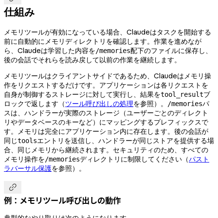
仕組み
メモリツールが有効になっている場合、Claudeはタスクを開始する
前に自動的にメモリディレクトリを確認します。作業を進めなが
ら、Claudeは学習した内容を
配下のファイルに保存し、
/memories
後の会話でそれらを読み戻して以前の作業を継続します。
メモリツールはクライアントサイドであるため、Claudeはメモリ操
作をリクエストするだけです。アプリケーションは各リクエストを
自身が制御するストレージに対して実行し、結果を
ブ
tool_result
ロックで返します（
ツール呼び出しの処理
を参照）。
パ
/memories
スは、ハンドラーが実際のストレージ（ユーザーごとのディレクト
リやデータベースのキーなど）にマッピングするプレフィックスで
す。メモリは完全にアプリケーション内に存在します。後の会話が
同じ
エントリを送信し、ハンドラーが同じストアを提供する場
tools
合、同じメモリから継続されます。セキュリティのため、すべての
メモリ操作を
ディレクトリに制限してください（
パスト
/memories
ラバーサル保護
を参照）。

例：メモリツール呼び出しの動作