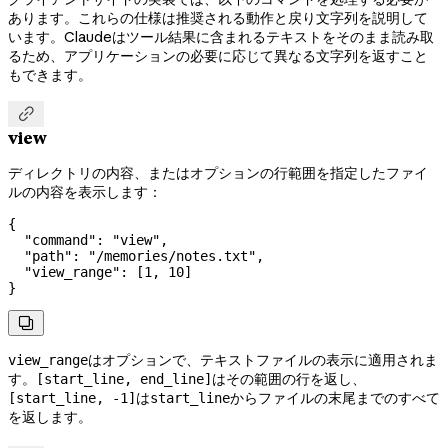
あります。これらの仕様は推奨される動作と戻り文字列を説明して
います。Claudeはツール結果に含まれるテキストをそのまま読み取
るため、アプリケーションの必要に応じて異なる文字列を返すこと
もできます。

view
ディレクトリの内容、またはオプションの行範囲を指定したファイ
ルの内容を表示します：
{
  "command"
: 
"view"
,
  "path"
: 
"/memories/notes.txt"
,
  "view_range"
: [
1
, 
10
]
}

はオプションで、テキストファイルの表示に適用されま
view_range
す。
はその範囲の行を返し、
[start_line, end_line]
は
からファイルの末尾までのすべて
[start_line, -1]
start_line
を返します。