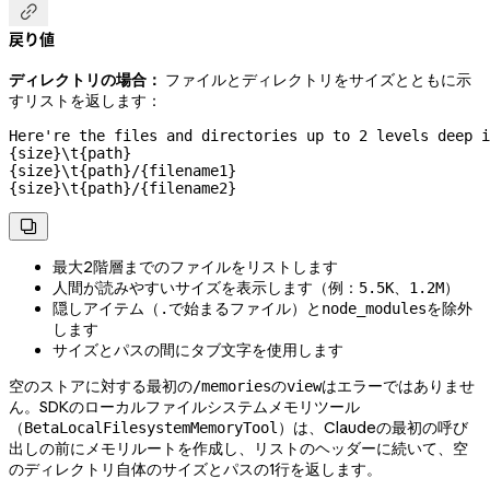

戻り値
ディレクトリの場合：
ファイルとディレクトリをサイズとともに示
すリストを返します：
Here're the files and directories up to 2 levels deep i
{size}\t{path}

{size}\t{path}/{filename1}

{size}\t{path}/{filename2}

最大2階層までのファイルをリストします
人間が読みやすいサイズを表示します（例：
、
）
5.5K
1.2M
隠しアイテム（
で始まるファイル）と
を除外
.
node_modules
します
サイズとパスの間にタブ文字を使用します
空のストアに対する最初の
の
はエラーではありませ
/memories
view
ん。SDKのローカルファイルシステムメモリツール
（
）は、Claudeの最初の呼び
BetaLocalFilesystemMemoryTool
出しの前にメモリルートを作成し、リストのヘッダーに続いて、空
のディレクトリ自体のサイズとパスの1行を返します。