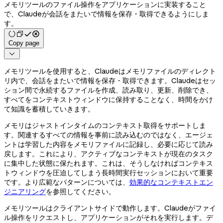
メモリツールのファイル操作をアプリケーションに実装すること
で、Claudeが会話をまたいで情報を保存・取得できるようにしま
す。
Copy page

メモリツールを使用すると、Claudeはメモリファイルのディレクト
リ内で、会話をまたいで情報を保存・取得できます。Claudeはセッ
ション間で永続するファイルを作成、読み取り、更新、削除でき、
すべてをコンテキストウィンドウに保持することなく、時間をかけ
て知識を蓄積していきます。
メモリはジャストインタイムのコンテキスト取得をサポートしま
す。関連するすべての情報を事前に読み込むのではなく、エージェ
ントは学習した内容をメモリファイルに記録し、必要に応じて読み
戻します。これにより、アクティブなコンテキストが現在のタスク
に集中した状態に保たれます。これは、そうしなければコンテキス
トウィンドウを圧迫してしまう長時間実行セッションにおいて重要
です。より広範なパターンについては、
効果的なコンテキストエン
ジニアリング
を参照してください。
メモリツールはクライアントサイドで動作します。Claudeがファイ
ル操作をリクエストし、アプリケーションがそれを実行します。デ