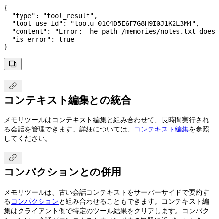
{
  "type"
: 
"tool_result"
,
  "tool_use_id"
: 
"toolu_01C4D5E6F7G8H9I0J1K2L3M4"
,
  "content"
: 
"Error: The path /memories/notes.txt does 
  "is_error"
: 
true
}


コンテキスト編集との統合
メモリツールはコンテキスト編集と組み合わせて、長時間実行され
る会話を管理できます。詳細については、
コンテキスト編集
を参照
してください。

コンパクションとの併用
メモリツールは、古い会話コンテキストをサーバーサイドで要約す
る
コンパクション
と組み合わせることもできます。コンテキスト編
集はクライアント側で特定のツール結果をクリアします。コンパク