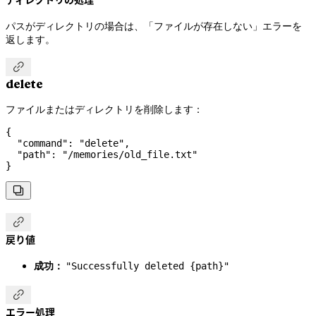
ディレクトリの処理
パスがディレクトリの場合は、「ファイルが存在しない」エラーを
返します。

delete
ファイルまたはディレクトリを削除します：
{
  "command"
: 
"delete"
,
  "path"
: 
"/memories/old_file.txt"
}


戻り値
成功：
"Successfully deleted {path}"

エラー処理