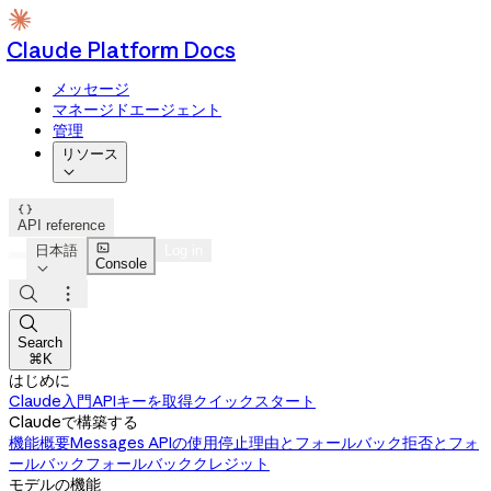
Claude Platform Docs
メッセージ
マネージドエージェント
管理
リソース


API reference

日本語
Log in
Console




Search
⌘K
はじめに
Claude入門
APIキーを取得
クイックスタート
Claudeで構築する
機能概要
Messages APIの使用
停止理由とフォールバック
拒否とフォ
ールバック
フォールバッククレジット
モデルの機能