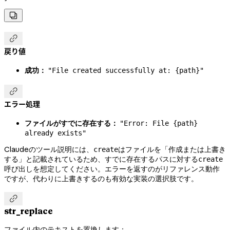


戻り値
成功：
"File created successfully at: {path}"

エラー処理
ファイルがすでに存在する：
"Error: File {path}
already exists"
Claudeのツール説明には、
はファイルを「作成または上書き
create
する」と記載されているため、すでに存在するパスに対する
create
呼び出しを想定してください。エラーを返すのがリファレンス動作
ですが、代わりに上書きするのも有効な実装の選択肢です。

str_replace
ファイル内のテキストを置換します：