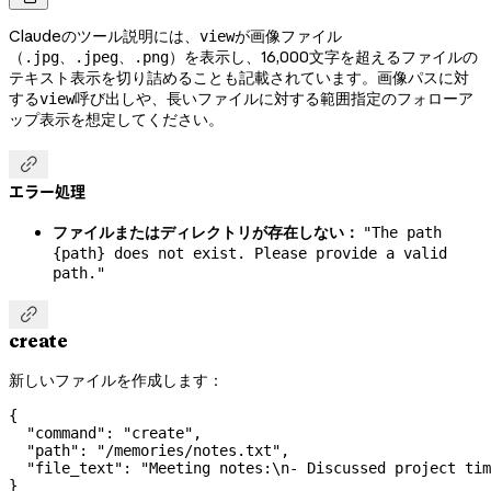
Claudeのツール説明には、
が画像ファイル
view
（
、
、
）を表示し、16,000文字を超えるファイルの
.jpg
.jpeg
.png
テキスト表示を切り詰めることも記載されています。画像パスに対
する
呼び出しや、長いファイルに対する範囲指定のフォローア
view
ップ表示を想定してください。

エラー処理
ファイルまたはディレクトリが存在しない：
"The path
{path} does not exist. Please provide a valid
path."

create
新しいファイルを作成します：
{
  "command"
: 
"create"
,
  "path"
: 
"/memories/notes.txt"
,
  "file_text"
: 
"Meeting notes:
\n
- Discussed project tim
}