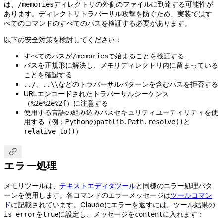
は、
ディレクトリの外側のファイルに到達する可能性が
/memories
あります。ディレクトリトラバーサル攻撃を防ぐため、実装ではす
べてのコマンドのすべてのパスを検証する必要があります。
以下の安全対策を検討してください：
すべてのパスが
で始まることを検証する
/memories
パスを正規形に解決し、メモリディレクトリ内に留まっている
ことを確認する
、
などのトラバーサルパターンを含むパスを拒否する
../
..\\
URLエンコードされたトラバーサルシーケンス
（
）に注意する
%2e%2e%2f
使用する言語の組み込みパスセキュリティユーティリティを使
用する（例：Pythonの
と
pathlib.Path.resolve()
）
relative_to()

エラー処理
メモリツールは、
テキストエディタツール
と同様のエラー処理パタ
ーンを使用します。各コマンドのエラーメッセージは
ツールコマン
ド
に記載されています。Claudeにエラーを返すには、ツール結果の
を
に設定し、メッセージを
に入れます：
is_error
true
content