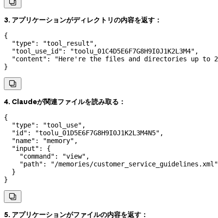

3. アプリケーションがディレクトリの内容を返す：
{
  "type"
: 
"tool_result"
,
  "tool_use_id"
: 
"toolu_01C4D5E6F7G8H9I0J1K2L3M4"
,
  "content"
: 
"Here're the files and directories up to 2
}

4. Claudeが関連ファイルを読み取る：
{
  "type"
: 
"tool_use"
,
  "id"
: 
"toolu_01D5E6F7G8H9I0J1K2L3M4N5"
,
  "name"
: 
"memory"
,
  "input"
: {
    "command"
: 
"view"
,
    "path"
: 
"/memories/customer_service_guidelines.xml"
  }
}

5. アプリケーションがファイルの内容を返す：