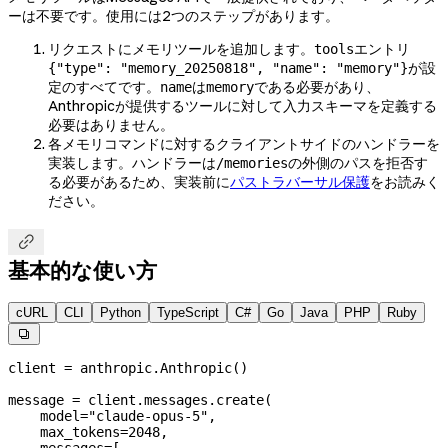
ーは不要です。使用には2つのステップがあります。
リクエストにメモリツールを追加します。
エントリ
tools
が設
{"type": "memory_20250818", "name": "memory"}
定のすべてです。
は
である必要があり、
name
memory
Anthropicが提供するツールに対して入力スキーマを定義する
必要はありません。
各メモリコマンドに対するクライアントサイドのハンドラーを
実装します。ハンドラーは
の外側のパスを拒否す
/memories
る必要があるため、実装前に
パストラバーサル保護
をお読みく
ださい。

基本的な使い方
cURL
CLI
Python
TypeScript
C#
Go
Java
PHP
Ruby

client 
=
 anthropic.Anthropic()
message 
=
 client.messages.create(
    model
=
"claude-opus-5"
,
    max_tokens
=
2048
,
    messages
=
[