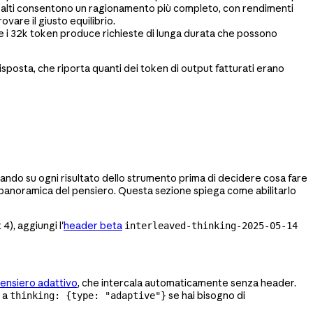
più alti consentono un ragionamento più completo, con rendimenti
vare il giusto equilibrio.
re i 32k token produce richieste di lunga durata che possono
risposta, che riporta quanti dei token di output fatturati erano
onando su ogni risultato dello strumento prima di decidere cosa fare
 panoramica del pensiero. Questa sezione spiega come abilitarlo
), aggiungi l'
header beta
interleaved-thinking-2025-05-14
ensiero adattivo
, che intercala automaticamente senza header.
a a
se hai bisogno di
thinking: {type: "adaptive"}