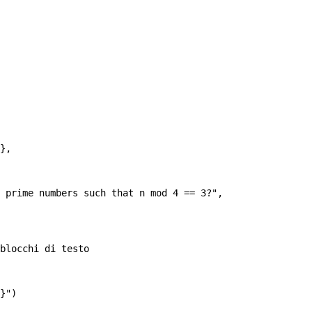
},
 prime numbers such that n mod 4 == 3?"
,
blocchi di testo
}
"
)