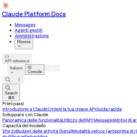
Claude Platform Docs
Messages
Agenti gestiti
Amministrazione
Risorse


API reference

Italiano
Log in
Console




Search
⌘K
Primi passi
Introduzione a Claude
Ottieni la tua chiave API
Guida rapida
Sviluppare con Claude
Panoramica delle funzionalità
Utilizzo dell'API Messages
Motivi di a
Capacità del modello
Sforzo
Budget delle attività (beta)
Modalità veloce (anteprima di r
multilingue
Embedding