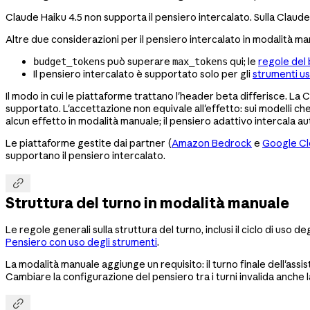
Claude Haiku 4.5 non supporta il pensiero intercalato. Sulla Claud
Altre due considerazioni per il pensiero intercalato in modalità ma
può superare
qui; le
regole del
budget_tokens
max_tokens
Il pensiero intercalato è supportato solo per gli
strumenti us
Il modo in cui le piattaforme trattano l'header beta differisce. La 
supportato. L'accettazione non equivale all'effetto: sui modelli ch
alcun effetto in modalità manuale; il pensiero adattivo intercala a
Le piattaforme gestite dai partner (
Amazon Bedrock
e
Google C
supportano il pensiero intercalato.

Struttura del turno in modalità manuale
Le regole generali sulla struttura del turno, inclusi il ciclo di uso d
Pensiero con uso degli strumenti
.
La modalità manuale aggiunge un requisito: il turno finale dell'assi
Cambiare la configurazione del pensiero tra i turni invalida anche
