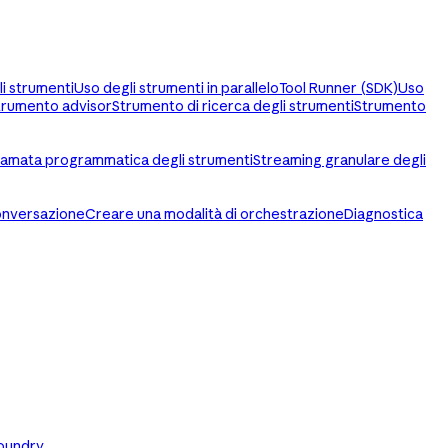
li strumenti
Uso degli strumenti in parallelo
Tool Runner (SDK)
Uso
trumento advisor
Strumento di ricerca degli strumenti
Strumento
amata programmatica degli strumenti
Streaming granulare degli
conversazione
Creare una modalità di orchestrazione
Diagnostica
oundry