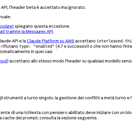
e API, l'header beta è accettato ma ignorato.
nuale:
 budget
spiegano questa eccezione.
ati tramite la Messages API
.
Claude API e la
Claude Platform su AWS
accettano
interleaved-thi
e rifiutano
(4.7 e successivi) o che non hanno l'in
type: "enabled"
utomaticamente in quei casi.
loud
) accettano allo stesso modo l'header su qualsiasi modello senza
egli strumenti a turno singolo, la gestione dei conflitti a metà turno e 
stente di una richiesta con pensiero abilitato deve iniziare con un blo
 la cache dei prompt; consulta la sezione seguente.