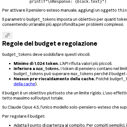
            print
(
f
"
\n
Response: 
{
block.text
}
"
)
Per attivare il pensiero esteso manuale, aggiungi un oggetto
thin
Il parametro
imposta un obiettivo per quanti token
budget_tokens
consentendo un'analisi più approfondita per problemi complessi.

Regole del budget e regolazione
deve soddisfare questi vincoli:
budget_tokens
Minimo di 1.024 token.
L'API rifiuta valori più piccoli.
Inferiore a
.
I token di pensiero contano nel lim
max_tokens
può superare
perché il budget c
budget_tokens
max_tokens
Nessun pre-riscaldamento della cache.
Poiché
budget_
della cache
).
Il budget è un obiettivo piuttosto che un limite rigido. L'uso effet
tetto massimo sull'output totale.
Su Claude Opus 4.5, l'unico modello solo-pensiero-esteso che su
Per regolare il budget:
Adatta il punto di partenza al compito. Per compiti semplici, 