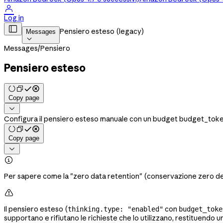

Log in

Pensiero esteso (legacy)
Messages

Messages
/
Pensiero
Pensiero esteso
Copy page

Configura il pensiero esteso manuale con un budget budget_tokens
Copy page


Per sapere come la "zero data retention" (conservazione zero dei d

Il pensiero esteso (
con
thinking.type: "enabled"
budget_toke
supportano e rifiutano le richieste che lo utilizzano, restituendo 