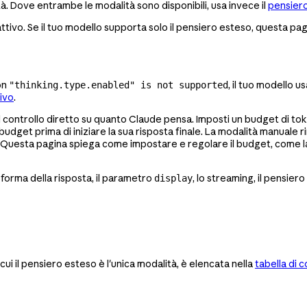
 Dove entrambe le modalità sono disponibili, usa invece il
pensiero
tivo. Se il tuo modello supporta solo il pensiero esteso, questa pa
con
, il tuo modello u
"thinking.type.enabled" is not supported
ivo
.
il controllo diretto su quanto Claude pensa. Imposti un budget di to
budget prima di iniziare la sua risposta finale. La modalità manuale r
o. Questa pagina spiega come impostare e regolare il budget, come la
a forma della risposta, il parametro
, lo streaming, il pensiero
display
 cui il pensiero esteso è l'unica modalità, è elencata nella
tabella di 