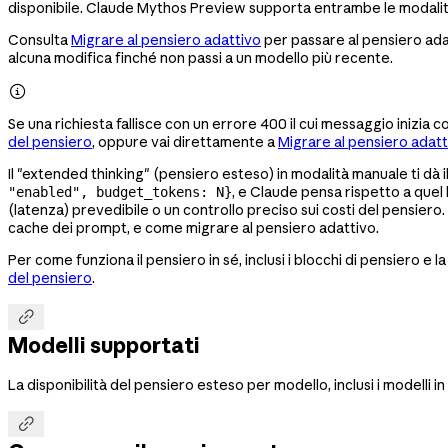
disponibile. Claude Mythos Preview supporta entrambe le modalità.
Consulta
Migrare al pensiero adattivo
per passare al pensiero adat
alcuna modifica finché non passi a un modello più recente.

Se una richiesta fallisce con un errore 400 il cui messaggio inizia 
del pensiero
, oppure vai direttamente a
Migrare al pensiero adatt
Il "extended thinking" (pensiero esteso) in modalità manuale ti dà 
, e Claude pensa rispetto a quel 
"enabled", budget_tokens: N}
(latenza) prevedibile o un controllo preciso sui costi del pensier
cache dei prompt, e come migrare al pensiero adattivo.
Per come funziona il pensiero in sé, inclusi i blocchi di pensiero e l
del pensiero
.

Modelli supportati
La disponibilità del pensiero esteso per modello, inclusi i modelli in
