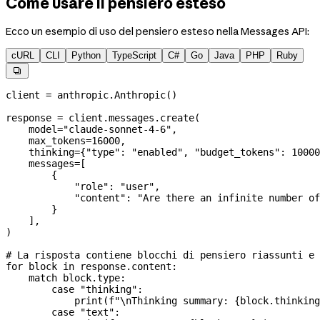
Come usare il pensiero esteso
Ecco un esempio di uso del pensiero esteso nella Messages API:
cURL
CLI
Python
TypeScript
C#
Go
Java
PHP
Ruby

client 
=
 anthropic.Anthropic()
response 
=
 client.messages.create(
    model
=
"claude-sonnet-4-6"
,
    max_tokens
=
16000
,
    thinking
=
{
"type"
: 
"enabled"
, 
"budget_tokens"
: 
10000
    messages
=
[
        {
            "role"
: 
"user"
,
            "content"
: 
"Are there an infinite number of
        }
    ],
)
# La risposta contiene blocchi di pensiero riassunti e 
for
 block 
in
 response.content:
    match
 block.type:
        case
 "thinking"
:
            print
(
f
"
\n
Thinking summary: 
{
block.thinking
        case
 "text"
: