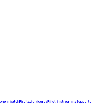
one in batch
Risultati di ricerca
Rifiuti in streaming
Supporto