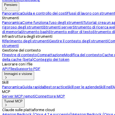
Pensiero

Panoramica
Guida e controllo dei costi
Flussi di lavoro con strument
Strumenti
Panoramica
Come funziona l'uso degli strumenti
Tutorial: crea un 
rigoroso degli strumenti
Strumenti server
Strumento di ricerca we
di memoria
Strumento bash
Strumento editor di testo
Strumento di
Infrastruttura degli strumenti
Riferimento degli strumenti
Gestire il contesto degli strumenti
Comb
strumenti
Gestione del contesto
Finestre di contesto
Compattazione
Modifica del contesto
Cache 
della cache (beta)
Conteggio dei token
Lavorare con i file
API Files
Supporto PDF
Immagini e visione

Skill
Panoramica
Guida rapida
Best practice
Skill per le aziende
Skill nell'
MCP
Server MCP remoti
Connettore MCP
Tunnel MCP

Claude sulle piattaforme cloud
Amazon Bedrock (Opus 4.7 e successivi)
Amazon Bedrock (Opus 4