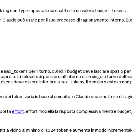
con
impostato su
e un valore
.
king
type
enabled
budget_tokens
 Claude può usare per il suo processo di ragionamento interno. Budg
ite
per il turno, quindi il budget deve lasciare spazio per 
max_tokens
opre tutti i blocchi di pensiero all'interno di un singolo turno dell'as
deve essere inferiore a
, il pensiero esteso no
tokens
max_tokens
tivo dei token varia in base al compito, e Claude può smettere di rag
pporta
effort
, effort modella la risposta complessiva mentre
budget
inizia vicino al minimo di 1.024 token e aumenta in modo incrementale