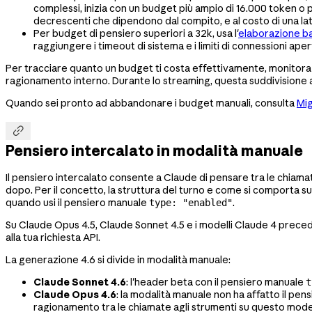
complessi, inizia con un budget più ampio di 16.000 token o 
decrescenti che dipendono dal compito, e al costo di una late
Per budget di pensiero superiori a 32k, usa l'
elaborazione b
raggiungere i timeout di sistema e i limiti di connessioni aper
Per tracciare quanto un budget ti costa effettivamente, monitora
ragionamento interno. Durante lo streaming, questa suddivisione 
Quando sei pronto ad abbandonare i budget manuali, consulta
Mig

Pensiero intercalato in modalità manuale
Il pensiero intercalato consente a Claude di pensare tra le chiamat
dopo. Per il concetto, la struttura del turno e come si comporta s
quando usi il pensiero manuale
.
type: "enabled"
Su Claude Opus 4.5, Claude Sonnet 4.5 e i modelli Claude 4 preced
alla tua richiesta API.
La generazione 4.6 si divide in modalità manuale:
Claude Sonnet 4.6
: l'header beta con il pensiero manuale
t
Claude Opus 4.6
: la modalità manuale non ha affatto il pens
ragionamento tra le chiamate agli strumenti su questo mode