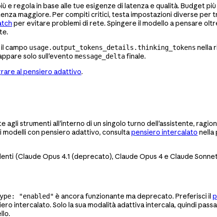
più e regola in base alle tue esigenze di latenza e qualità. Budget 
nza maggiore. Per compiti critici, testa impostazioni diverse per tro
atch
per evitare problemi di rete. Spingere il modello a pensare olt
te.
 il campo
nella 
usage.output_tokens_details.thinking_tokens
appare solo sull'evento
finale.
message_delta
rare al pensiero adattivo
.
e agli strumenti all'interno di un singolo turno dell'assistente, ragi
ui modelli con pensiero adattivo, consulta
pensiero intercalato
nella
enti (Claude Opus 4.1 (deprecato), Claude Opus 4 e Claude Sonnet 4
è ancora funzionante ma deprecato. Preferisci il
p
ype: "enabled"
iero intercalato. Solo la sua modalità adattiva intercala, quindi pass
llo.