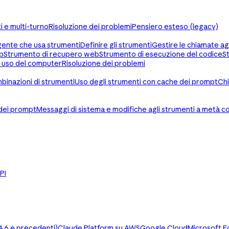
i e multi-turno
Risoluzione dei problemi
Pensiero esteso (legacy)
agente che usa strumenti
Definire gli strumenti
Gestire le chiamate ag
b
Strumento di recupero web
Strumento di esecuzione del codice
S
 uso del computer
Risoluzione dei problemi
inazioni di strumenti
Uso degli strumenti con cache dei prompt
Chi
dei prompt
Messaggi di sistema e modifiche agli strumenti a metà 
API
.6 e precedenti)
Claude Platform su AWS
Google Cloud
Microsoft F