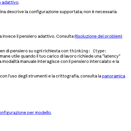
 adattivo
.
gina descrive la configurazione supportata; non è necessaria
sa invece il pensiero adattivo. Consulta
Risoluzione dei problemi
ken di pensiero su ogni richiesta con
thinking: {type:
imane utile quando il tuo carico di lavoro richiede una "latency"
 modalità manuale interagisce con il pensiero intercalato e la
 con l'uso degli strumenti e la crittografia, consulta la
panoramica
configurazione per modello
.