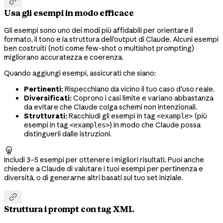

Usa gli esempi in modo efficace
Gli esempi sono uno dei modi più affidabili per orientare il
formato, il tono e la struttura dell'output di Claude. Alcuni esempi
ben costruiti (noti come few-shot o multishot prompting)
migliorano accuratezza e coerenza.
Quando aggiungi esempi, assicurati che siano:
Pertinenti:
Rispecchiano da vicino il tuo caso d'uso reale.
Diversificati:
Coprono i casi limite e variano abbastanza
da evitare che Claude colga schemi non intenzionali.
Strutturati:
Racchiudi gli esempi in tag
(più
<example>
esempi in tag
) in modo che Claude possa
<examples>
distinguerli dalle istruzioni.

Includi 3–5 esempi per ottenere i migliori risultati. Puoi anche
chiedere a Claude di valutare i tuoi esempi per pertinenza e
diversità, o di generarne altri basati sul tuo set iniziale.

Struttura i prompt con tag XML