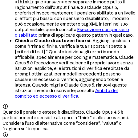
e
per separare in modo pulito il
<thinking>
<answer>
ragionamento dall'output finale. Su Claude Opus 5,
preferisci invece mantenere il pensiero abilitato a un livello
di effort più basso: con il pensiero disabilitato, il modello
può occasionalmente emettere tag XML interni nel suo
output visibile, quindi consulta
Esecuzione con pensiero
disabilitato
prima di applicare questo pattern in quel caso.
Chiedi a Claude di autoverificarsi.
Aggiungi qualcosa
come "Prima di finire, verifica la tua risposta rispetto a
[criteri di test]." Questo individua gli errori in modo
affidabile, specialmente per coding e matematica. Claude
Opus 5 è l'eccezione: verifica bene il proprio lavoro senza
istruzioni esplicite, e le istruzioni di verifica ereditate da
prompt ottimizzati per modelli precedenti possono
causare un eccesso di verifica, aggiungendo token e
latenza. Quando migri a Claude Opus 5, rimuovi queste
istruzioni invece di riscriverle; consulta
Ambito del
compito ed eccesso di verifica
.

Quando il pensiero esteso è disabilitato, Claude Opus 4.5 è
particolarmente sensibile alla parola "think" e alle sue varianti.
Considera l'uso di alternative come "considera", "valuta" o
"ragiona su" in quei casi.
