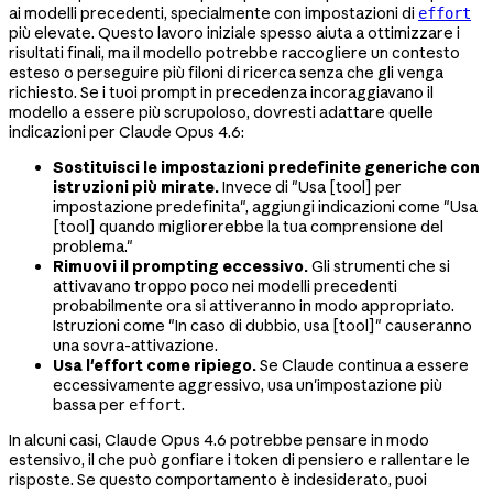
ai modelli precedenti, specialmente con impostazioni di
effort
più elevate. Questo lavoro iniziale spesso aiuta a ottimizzare i
risultati finali, ma il modello potrebbe raccogliere un contesto
esteso o perseguire più filoni di ricerca senza che gli venga
richiesto. Se i tuoi prompt in precedenza incoraggiavano il
modello a essere più scrupoloso, dovresti adattare quelle
indicazioni per Claude Opus 4.6:
Sostituisci le impostazioni predefinite generiche con
istruzioni più mirate.
Invece di "Usa [tool] per
impostazione predefinita", aggiungi indicazioni come "Usa
[tool] quando migliorerebbe la tua comprensione del
problema."
Rimuovi il prompting eccessivo.
Gli strumenti che si
attivavano troppo poco nei modelli precedenti
probabilmente ora si attiveranno in modo appropriato.
Istruzioni come "In caso di dubbio, usa [tool]" causeranno
una sovra-attivazione.
Usa l'effort come ripiego.
Se Claude continua a essere
eccessivamente aggressivo, usa un'impostazione più
bassa per
.
effort
In alcuni casi, Claude Opus 4.6 potrebbe pensare in modo
estensivo, il che può gonfiare i token di pensiero e rallentare le
risposte. Se questo comportamento è indesiderato, puoi