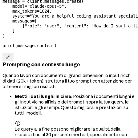
message 
=
 client.messages.create(
    model
=
"claude-opus-5"
,
    max_tokens
=
1024
,
    system
=
"You are a helpful coding assistant speciali
    messages
=
[
        {
"role"
: 
"user"
, 
"content"
: 
"How do I sort a li
    ],
)
print
(message.content)

Prompting con contesto lungo
Quando lavori con documenti di grandi dimensioni o input ricchi
di dati (20k+ token), struttura il tuo prompt con attenzione per
ottenere i migliori risultati:
Metti i dati lunghi in cima:
Posiziona i documenti lunghi e
gli input vicino all'inizio del prompt, sopra la tua query, le
istruzioni e gli esempi. Questo migliora le prestazioni su
tutti i modelli.

Le query alla fine possono migliorare la qualità della
risposta fino al 30 percento nei test, specialmente con