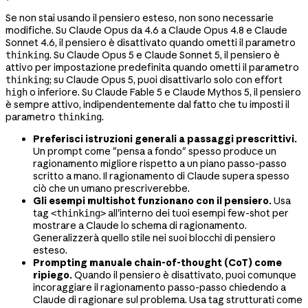
Se non stai usando il pensiero esteso, non sono necessarie
modifiche. Su Claude Opus da 4.6 a Claude Opus 4.8 e Claude
Sonnet 4.6, il pensiero è disattivato quando ometti il parametro
. Su Claude Opus 5 e Claude Sonnet 5, il pensiero è
thinking
attivo per impostazione predefinita quando ometti il parametro
; su Claude Opus 5, puoi disattivarlo solo con effort
thinking
o inferiore. Su Claude Fable 5 e Claude Mythos 5, il pensiero
high
è sempre attivo, indipendentemente dal fatto che tu imposti il
parametro
.
thinking
Preferisci istruzioni generali a passaggi prescrittivi.
Un prompt come "pensa a fondo" spesso produce un
ragionamento migliore rispetto a un piano passo-passo
scritto a mano. Il ragionamento di Claude supera spesso
ciò che un umano prescriverebbe.
Gli esempi multishot funzionano con il pensiero.
Usa
tag
all'interno dei tuoi esempi few-shot per
<thinking>
mostrare a Claude lo schema di ragionamento.
Generalizzerà quello stile nei suoi blocchi di pensiero
esteso.
Prompting manuale chain-of-thought (CoT) come
ripiego.
Quando il pensiero è disattivato, puoi comunque
incoraggiare il ragionamento passo-passo chiedendo a
Claude di ragionare sul problema. Usa tag strutturati come