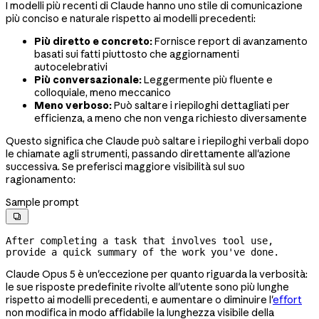
I modelli più recenti di Claude hanno uno stile di comunicazione
più conciso e naturale rispetto ai modelli precedenti:
Più diretto e concreto:
Fornisce report di avanzamento
basati sui fatti piuttosto che aggiornamenti
autocelebrativi
Più conversazionale:
Leggermente più fluente e
colloquiale, meno meccanico
Meno verboso:
Può saltare i riepiloghi dettagliati per
efficienza, a meno che non venga richiesto diversamente
Questo significa che Claude può saltare i riepiloghi verbali dopo
le chiamate agli strumenti, passando direttamente all'azione
successiva. Se preferisci maggiore visibilità sul suo
ragionamento:
Sample prompt

After completing a task that involves tool use, 
provide a quick summary of the work you've done.
Claude Opus 5 è un'eccezione per quanto riguarda la verbosità:
le sue risposte predefinite rivolte all'utente sono più lunghe
rispetto ai modelli precedenti, e aumentare o diminuire l'
effort
non modifica in modo affidabile la lunghezza visibile della