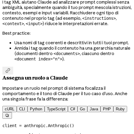
I tag XML aiutano Claude ad analizzare prompt complessi senza
ambiguità, specialmente quando il tuo prompt mescola istruzioni,
contesto, esempi e input variabili. Racchiudere ogni tipo di
contenuto nel proprio tag (ad esempio,
,
<instructions>
,
) riduce le interpretazioni errate.
<context>
<input>
Best practice:
Usa nomi di tag coerenti e descrittivi in tutti i tuoi prompt.
Annida i tag quando il contenuto ha una gerarchia naturale
(documenti dentro
, ciascuno dentro
<documents>
).
<document index="n">

Assegna un ruolo a Claude
Impostare un ruolo nel prompt di sistema focalizza il
comportamento e il tono di Claude per il tuo caso d'uso. Anche
una singola frase fa la differenza:
cURL
CLI
Python
TypeScript
C#
Go
Java
PHP
Ruby

client 
=
 anthropic.Anthropic()