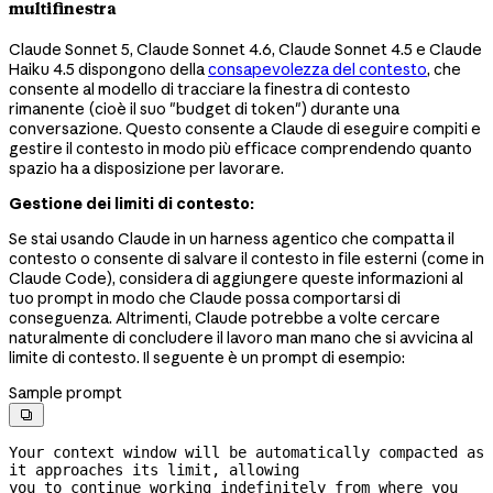
multifinestra
Claude Sonnet 5, Claude Sonnet 4.6, Claude Sonnet 4.5 e Claude
Haiku 4.5 dispongono della
consapevolezza del contesto
, che
consente al modello di tracciare la finestra di contesto
rimanente (cioè il suo "budget di token") durante una
conversazione. Questo consente a Claude di eseguire compiti e
gestire il contesto in modo più efficace comprendendo quanto
spazio ha a disposizione per lavorare.
Gestione dei limiti di contesto:
Se stai usando Claude in un harness agentico che compatta il
contesto o consente di salvare il contesto in file esterni (come in
Claude Code), considera di aggiungere queste informazioni al
tuo prompt in modo che Claude possa comportarsi di
conseguenza. Altrimenti, Claude potrebbe a volte cercare
naturalmente di concludere il lavoro man mano che si avvicina al
limite di contesto. Il seguente è un prompt di esempio:
Sample prompt

Your context window will be automatically compacted as 
it approaches its limit, allowing

you to continue working indefinitely from where you 