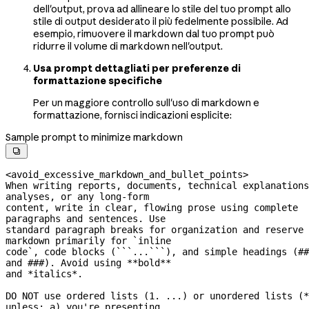
dell'output, prova ad allineare lo stile del tuo prompt allo
stile di output desiderato il più fedelmente possibile. Ad
esempio, rimuovere il markdown dal tuo prompt può
ridurre il volume di markdown nell'output.
Usa prompt dettagliati per preferenze di
formattazione specifiche
Per un maggiore controllo sull'uso di markdown e
formattazione, fornisci indicazioni esplicite:
Sample prompt to minimize markdown

<avoid_excessive_markdown_and_bullet_points>
When writing reports, documents, technical explanations
analyses, or any 
long-form
content, write in clear, flowing prose using complete 
paragraphs and sentences. Use
standard paragraph breaks for organization and reserve 
markdown primarily for `inline
code`, code blocks (```...```), and simple headings (## 
and ###). Avoid using **bold**
and *italics*.
DO NOT use ordered lists (1. ...) or unordered lists (*
unless: a) you're presenting