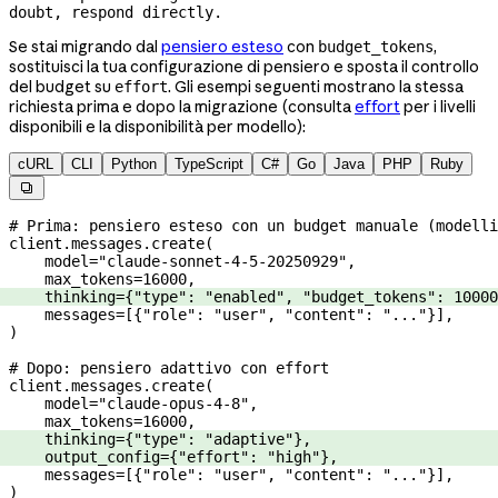
doubt, respond directly.
Se stai migrando dal
pensiero esteso
con
,
budget_tokens
sostituisci la tua configurazione di pensiero e sposta il controllo
del budget su
. Gli esempi seguenti mostrano la stessa
effort
richiesta prima e dopo la migrazione (consulta
effort
per i livelli
disponibili e la disponibilità per modello):
cURL
CLI
Python
TypeScript
C#
Go
Java
PHP
Ruby

# Prima: pensiero esteso con un budget manuale (modelli
client.messages.create(
    model
=
"claude-sonnet-4-5-20250929"
,
    max_tokens
=
16000
,
    thinking
=
{
"type"
: 
"enabled"
, 
"budget_tokens"
: 
10000
    messages
=
[{
"role"
: 
"user"
, 
"content"
: 
"..."
}],
)
# Dopo: pensiero adattivo con effort
client.messages.create(
    model
=
"claude-opus-4-8"
,
    max_tokens
=
16000
,
    thinking
=
{
"type"
: 
"adaptive"
},
    output_config
=
{
"effort"
: 
"high"
},
    messages
=
[{
"role"
: 
"user"
, 
"content"
: 
"..."
}],
)