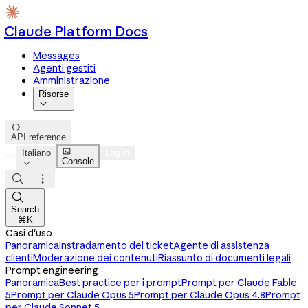
Claude Platform Docs
Messages
Agenti gestiti
Amministrazione
Risorse


API reference

Italiano
Log in
Console




Search
⌘K
Casi d'uso
Panoramica
Instradamento dei ticket
Agente di assistenza
clienti
Moderazione dei contenuti
Riassunto di documenti legali
Prompt engineering
Panoramica
Best practice per i prompt
Prompt per Claude Fable
5
Prompt per Claude Opus 5
Prompt per Claude Opus 4.8
Prompt
per Claude Sonnet 5