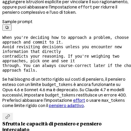
aggiungere istruzioni esplicite per vincolare il suo ragionamento,
oppure puoi abbassare l'impostazione
per ridurre il
effort
pensiero complessivo e l'uso di token.
Sample prompt

When you're deciding how to approach a problem, choose 
approach and commit to it.
Avoid revisiting decisions unless you encounter new 
information that directly
contradicts your reasoning. If you're weighing two 
approaches, pick one and see it
through. You can always 
course-correct
 later if the cho
approach fails.
Se hai bisogno di un tetto rigido sui costi di pensiero, il pensiero
esteso con un limite
è ancora funzionante su
budget_tokens
Opus 4.6 e Sonnet 4.6 ma è deprecato. Su Claude 4.7 e modelli
successivi, impostare
restituisce un errore 400.
budget_tokens
Preferisci abbassare l'impostazione
effort
o usare
max_tokens
come limite rigido con il
pensiero adattivo
.

Sfrutta le capacità di pensiero e pensiero
intercalato