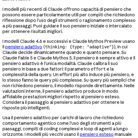
I modelli più recenti di Claude offrono capacità di pensiero che
possono essere particolarmente utili per compiti che richiedono
riflessione dopo l'uso degli strumenti o ragionamento complesso
a più passaggi. Puoi guidare il suo pensiero iniziale o intercalato
per ottenere risultati migliori.
I modelli Claude 4.6 e successivi e Claude Mythos Preview usano
il
pensiero adattivo
(
), in cui
thinking: {type: "adaptive"}
Claude decide dinamicamente quando e quanto pensare. Su
Claude Fable 5 e Claude Mythos 5, il pensiero è sempre attivo e il
pensiero adattivo è l'unica modalità. Claude calibra il suo
pensiero in base a due fattori: il parametro
e la
effort
complessità della query. Un effort più alto induce più pensiero, e
lo stesso fanno le query più complesse. Su query più semplici che
non richiedono pensiero, il modello risponde direttamente. Nelle
valutazioni interne, il pensiero adattivo produce in modo
affidabile prestazioni migliori rispetto al pensiero esteso.
Considera il passaggio al pensiero adattivo per ottenere le
risposte più intelligenti.
Usa il pensiero adattivo per carichi di lavoro che richiedono
comportamento agentico come l'uso degli strumenti a più
passaggi, compiti di coding complessi e loop di agenti a lungo
orizzonte. I modelli più vecchi usano il
pensiero esteso
manuale