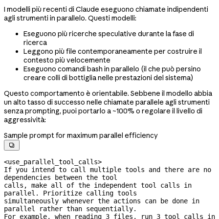
I modelli più recenti di Claude eseguono chiamate indipendenti
agli strumenti in parallelo. Questi modelli:
Eseguono più ricerche speculative durante la fase di
ricerca
Leggono più file contemporaneamente per costruire il
contesto più velocemente
Eseguono comandi bash in parallelo (il che può persino
creare colli di bottiglia nelle prestazioni del sistema)
Questo comportamento è orientabile. Sebbene il modello abbia
un alto tasso di successo nelle chiamate parallele agli strumenti
senza prompting, puoi portarlo a ~100% o regolare il livello di
aggressività:
Sample prompt for maximum parallel efficiency

<use_parallel_tool_calls>

If you intend to call multiple tools and there are no 
dependencies between the tool

calls, make all of the independent tool calls in 
parallel. Prioritize calling tools

simultaneously whenever the actions can be done in 
parallel rather than sequentially.

For example, when reading 3 files, run 3 tool calls in 