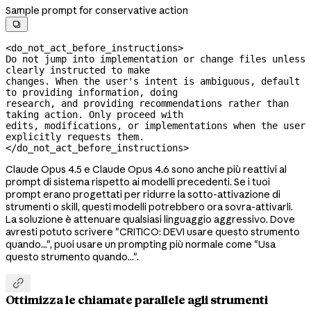
Sample prompt for conservative action

<do_not_act_before_instructions>

Do not jump into implementation or change files unless 
clearly instructed to make

changes. When the user's intent is ambiguous, default 
to providing information, doing

research, and providing recommendations rather than 
taking action. Only proceed with

edits, modifications, or implementations when the user 
explicitly requests them.

</do_not_act_before_instructions>
Claude Opus 4.5 e Claude Opus 4.6 sono anche più reattivi al
prompt di sistema rispetto ai modelli precedenti. Se i tuoi
prompt erano progettati per ridurre la sotto-attivazione di
strumenti o skill, questi modelli potrebbero ora sovra-attivarli.
La soluzione è attenuare qualsiasi linguaggio aggressivo. Dove
avresti potuto scrivere "CRITICO: DEVI usare questo strumento
quando...", puoi usare un prompting più normale come "Usa
questo strumento quando...".

Ottimizza le chiamate parallele agli strumenti