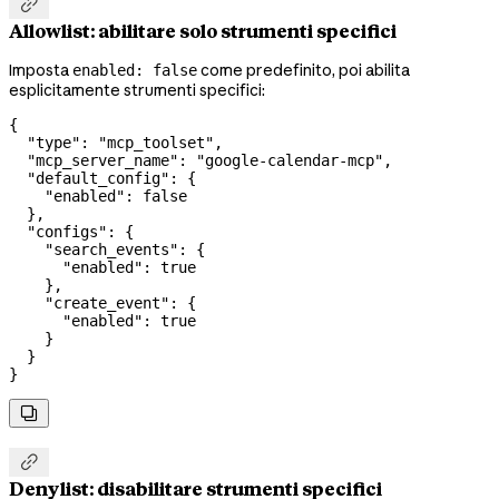

Allowlist: abilitare solo strumenti specifici
Imposta
come predefinito, poi abilita
enabled: false
esplicitamente strumenti specifici:
{
  "type"
: 
"mcp_toolset"
,
  "mcp_server_name"
: 
"google-calendar-mcp"
,
  "default_config"
: {
    "enabled"
: 
false
  },
  "configs"
: {
    "search_events"
: {
      "enabled"
: 
true
    },
    "create_event"
: {
      "enabled"
: 
true
    }
  }
}


Denylist: disabilitare strumenti specifici