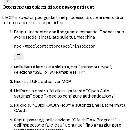

Ottenere un token di accesso per i test
L'MCP inspector può guidarti nel processo di ottenimento di un
token di accesso a scopo di test.
Esegui l'inspector con il seguente comando. È necessario
avere Node.js installato sulla tua macchina.
npx
 @modelcontextprotocol/inspector

Nella barra laterale a sinistra, per "Transport type",
seleziona "SSE" o "Streamable HTTP".
Inserisci l'URL del server MCP.
Nell'area a destra, fai clic sul pulsante "Open Auth
Settings" dopo "Need to configure authentication?".
Fai clic su "Quick OAuth Flow" e autorizza nella schermata
OAuth.
Segui i passaggi nella sezione "OAuth Flow Progress"
dell'inspector e fai clic su "Continue" fino a raggiungere