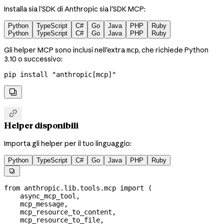
Installa sia l'SDK di Anthropic sia l'SDK MCP:
Python
TypeScript
C#
Go
Java
PHP
Ruby
Python
TypeScript
C#
Go
Java
PHP
Ruby
Gli helper MCP sono inclusi nell'extra
, che richiede Python
mcp
3.10 o successivo:
pip
 install
 "anthropic[mcp]"


Helper disponibili
Importa gli helper per il tuo linguaggio:
Python
TypeScript
C#
Go
Java
PHP
Ruby

from
 anthropic.lib.tools.mcp 
import
 (
    async_mcp_tool,
    mcp_message,
    mcp_resource_to_content,
    mcp_resource_to_file,