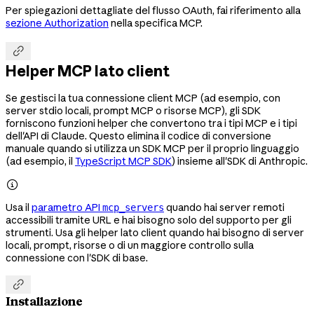
Per spiegazioni dettagliate del flusso OAuth, fai riferimento alla
sezione Authorization
nella specifica MCP.

Helper MCP lato client
Se gestisci la tua connessione client MCP (ad esempio, con
server stdio locali, prompt MCP o risorse MCP), gli SDK
forniscono funzioni helper che convertono tra i tipi MCP e i tipi
dell'API di Claude. Questo elimina il codice di conversione
manuale quando si utilizza un SDK MCP per il proprio linguaggio
(ad esempio, il
TypeScript MCP SDK
) insieme all'SDK di Anthropic.

Usa il
parametro API
quando hai server remoti
mcp_servers
accessibili tramite URL e hai bisogno solo del supporto per gli
strumenti. Usa gli helper lato client quando hai bisogno di server
locali, prompt, risorse o di un maggiore controllo sulla
connessione con l'SDK di base.

Installazione