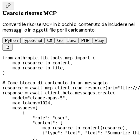

Usare le risorse MCP
Converti le risorse MCP in blocchi di contenuto da includere nei
messaggi, o in oggetti file per il caricamento:
Python
TypeScript
C#
Go
Java
PHP
Ruby

from
 anthropic.lib.tools.mcp 
import
 (
    mcp_resource_to_content,
    mcp_resource_to_file,
)
# Come blocco di contenuto in un messaggio
resource 
=
 await
 mcp_client.read_resource(
uri
=
"file:///
response 
=
 await
 client.beta.messages.create(
    model
=
"claude-opus-5"
,
    max_tokens
=
1024
,
    messages
=
[
        {
            "role"
: 
"user"
,
            "content"
: [
                mcp_resource_to_content(resource),
                {
"type"
: 
"text"
, 
"text"
: 
"Summarize thi
            ],