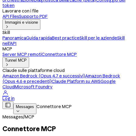
orchestrazione
Diagnostica della cache (beta)
Conteggio dei
token
Lavorare con i file
API Files
Supporto PDF
Immagini e visione

Skill
Panoramica
Guida rapida
Best practice
Skill per le aziende
Skill
nell'API
MCP
Server MCP remoti
Connettore MCP
Tunnel MCP

Claude sulle piattaforme cloud
Amazon Bedrock (Opus 4.7 e successivi)
Amazon Bedrock
(Opus 4.6 e precedenti)
Claude Platform su AWS
Google
Cloud
Microsoft Foundry

Log in

Connettore MCP
Messages

Messages
/
MCP
Connettore MCP