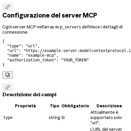

Configurazione del server MCP
Ogni server MCP nell'array
definisce i dettagli di
mcp_servers
connessione:
{
  "type"
: 
"url"
,
  "url"
: 
"https://example-server.modelcontextprotocol.i
  "name"
: 
"example-mcp"
,
  "authorization_token"
: 
"YOUR_TOKEN"
}


Descrizione dei campi
Proprietà
Tipo
Obbligatorio
Descrizione
Attualmente è
string
Sì
supportato solo
type
"url".
L'URL del server