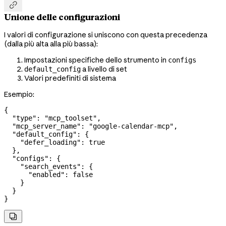

Unione delle configurazioni
I valori di configurazione si uniscono con questa precedenza
(dalla più alta alla più bassa):
Impostazioni specifiche dello strumento in
configs
a livello di set
default_config
Valori predefiniti di sistema
Esempio:
{
  "type"
: 
"mcp_toolset"
,
  "mcp_server_name"
: 
"google-calendar-mcp"
,
  "default_config"
: {
    "defer_loading"
: 
true
  },
  "configs"
: {
    "search_events"
: {
      "enabled"
: 
false
    }
  }
}
