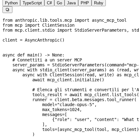
Python
TypeScript
C#
Go
Java
PHP
Ruby

from
 anthropic.lib.tools.mcp 
import
 async_mcp_tool
from
 mcp 
import
 ClientSession
from
 mcp.client.stdio 
import
 StdioServerParameters, std
client 
=
 AsyncAnthropic()
async
 def
 main
() -> 
None
:
    # Connettiti a un server MCP
    server_params 
=
 StdioServerParameters(
command
=
"mcp-
    async
 with
 stdio_client(server_params) 
as
 (read, wr
        async
 with
 ClientSession(read, write) 
as
 mcp_cl
            await
 mcp_client.initialize()
            # Elenca gli strumenti e convertili per l'A
            tools_result 
=
 await
 mcp_client.list_tools(
            runner 
=
 client.beta.messages.tool_runner(
                model
=
"claude-opus-5"
,
                max_tokens
=
1024
,
                messages
=
[
                    {
"role"
: 
"user"
, 
"content"
: 
"What t
                ],
                tools
=
[async_mcp_tool(tool, mcp_client)
            )