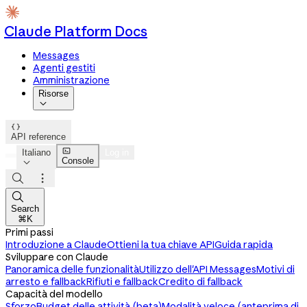
Claude Platform Docs
Messages
Agenti gestiti
Amministrazione
Risorse


API reference

Italiano
Log in
Console




Search
⌘K
Primi passi
Introduzione a Claude
Ottieni la tua chiave API
Guida rapida
Sviluppare con Claude
Panoramica delle funzionalità
Utilizzo dell'API Messages
Motivi di
arresto e fallback
Rifiuti e fallback
Credito di fallback
Capacità del modello
Sforzo
Budget delle attività (beta)
Modalità veloce (anteprima di