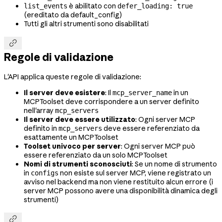
è abilitato con
list_events
defer_loading: true
(ereditato da default_config)
Tutti gli altri strumenti sono disabilitati

Regole di validazione
L'API applica queste regole di validazione:
Il server deve esistere
: Il
in un
mcp_server_name
MCPToolset deve corrispondere a un server definito
nell'array
mcp_servers
Il server deve essere utilizzato
: Ogni server MCP
definito in
deve essere referenziato da
mcp_servers
esattamente un MCPToolset
Toolset univoco per server
: Ogni server MCP può
essere referenziato da un solo MCPToolset
Nomi di strumenti sconosciuti
: Se un nome di strumento
in
non esiste sul server MCP, viene registrato un
configs
avviso nel backend ma non viene restituito alcun errore (i
server MCP possono avere una disponibilità dinamica degli
strumenti)
