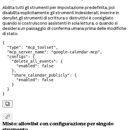
Abilita tutti gli strumenti per impostazione predefinita, poi
disabilita esplicitamente gli strumenti indesiderati. Inserire in
denylist gli strumenti di scrittura o distruttivi è consigliato
quando si costruiscono assistenti in sola lettura, o quando si
desidera un passaggio di conferma umana prima delle modifiche
di stato:
{
  "type"
: 
"mcp_toolset"
,
  "mcp_server_name"
: 
"google-calendar-mcp"
,
  "configs"
: {
    "delete_all_events"
: {
      "enabled"
: 
false
    },
    "share_calendar_publicly"
: {
      "enabled"
: 
false
    }
  }
}


Misto: allowlist con configurazione per singolo
strumento