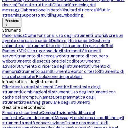
ricerca)
Output strutturati
Citazioni
Streaming dei
messaggi
Elaborazione in batch
Risultati di ricerca
Rifiuti in
streaming
Supporto multilingue
Embedding
Pensiero

Strumenti
Panoramica
Come funziona l'uso degli strumenti
Tutorial: crea un
agente che usa strumenti
Definire gli strumenti
Gestire le
chiamate agli strumenti
Uso degli strumenti in parallelo
Tool
Runner (SDK)
Uso rigoroso degli strumenti
Strumenti
server
Strumento di ricerca web
Strumento di recupero
web
Strumento di esecuzione del codice
Strumento
advisor
Strumento di ricerca degli strumenti
Strumento di
memoria
Strumento bash
Strumento editor di testo
Strumento di
uso del computer
Risoluzione dei problemi
Infrastruttura degli strumenti
Riferimento degli strumenti
Gestire il contesto degli
strumenti
Combinazioni di strumenti
Uso degli strumenti con
cache dei prompt
Chiamata programmatica degli
strumenti
Streaming granulare degli strumenti
Gestione del contesto
Finestre di contesto
Compattazione
Modifica del
contesto
Cache dei prompt
Messaggi di sistema e modifiche agli
strumenti a metà conversazione
Creare una modalità di