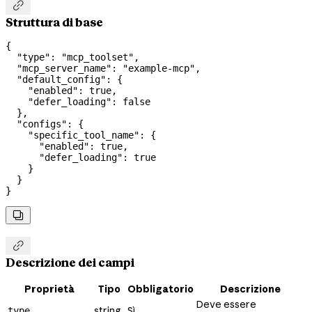

Struttura di base
{
  "type"
: 
"mcp_toolset"
,
  "mcp_server_name"
: 
"example-mcp"
,
  "default_config"
: {
    "enabled"
: 
true
,
    "defer_loading"
: 
false
  },
  "configs"
: {
    "specific_tool_name"
: {
      "enabled"
: 
true
,
      "defer_loading"
: 
true
    }
  }
}


Descrizione dei campi
Proprietà
Tipo
Obbligatorio
Descrizione
Deve essere
string
Sì
type