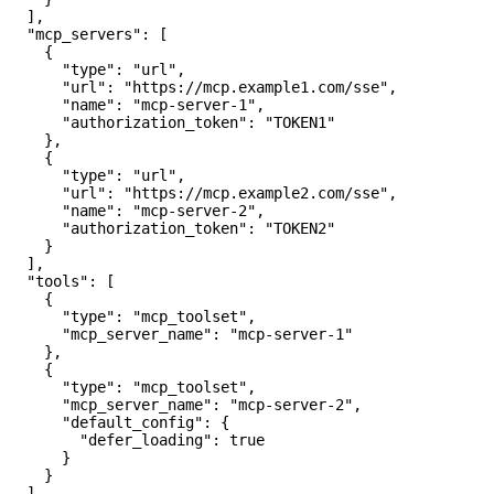
  ],
  "mcp_servers"
: [
    {
      "type"
: 
"url"
,
      "url"
: 
"https://mcp.example1.com/sse"
,
      "name"
: 
"mcp-server-1"
,
      "authorization_token"
: 
"TOKEN1"
    },
    {
      "type"
: 
"url"
,
      "url"
: 
"https://mcp.example2.com/sse"
,
      "name"
: 
"mcp-server-2"
,
      "authorization_token"
: 
"TOKEN2"
    }
  ],
  "tools"
: [
    {
      "type"
: 
"mcp_toolset"
,
      "mcp_server_name"
: 
"mcp-server-1"
    },
    {
      "type"
: 
"mcp_toolset"
,
      "mcp_server_name"
: 
"mcp-server-2"
,
      "default_config"
: {
        "defer_loading"
: 
true
      }
    }
  ]