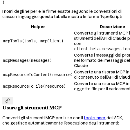
)
I nomi degli helper e le firme esatte seguono le convenzioni di
ciascun linguaggio; questa tabella mostra le forme TypeScript:
Helper
Descrizione
Converte gli strumenti MCP 
strumenti dell'API di Claude p
mcpTools(tools, mcpClient)
con
client.beta.messages.too
Converte i messaggi dei pr
nel formato dei messaggi dell
mcpMessages(messages)
Claude
Converte una risorsa MCP in
mcpResourceToContent(resource)
di contenuto dell'API di Clau
Converte una risorsa MCP in
mcpResourceToFile(resource)
oggetto file per il caricamen

Usare gli strumenti MCP
Converti gli strumenti MCP per l'uso con il
tool runner
dell'SDK,
che gestisce automaticamente l'esecuzione degli strumenti: