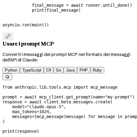
            final_message 
=
 await
 runner.until_done()
            print
(final_message)
asyncio.run(main())

Usare i prompt MCP
Converti i messaggi dei prompt MCP nel formato dei messaggi
dell'API di Claude:
Python
TypeScript
C#
Go
Java
PHP
Ruby

from
 anthropic.lib.tools.mcp 
import
 mcp_message
prompt 
=
 await
 mcp_client.get_prompt(
name
=
"my-prompt"
)
response 
=
 await
 client.beta.messages.create(
    model
=
"claude-opus-5"
,
    max_tokens
=
1024
,
    messages
=
[mcp_message(message) 
for
 message 
in
 promp
)
print
(response)