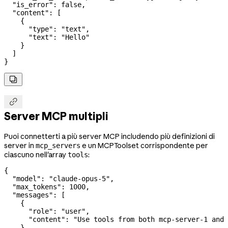
  "is_error"
: 
false
,
  "content"
: [
    {
      "type"
: 
"text"
,
      "text"
: 
"Hello"
    }
  ]
}


Server MCP multipli
Puoi connetterti a più server MCP includendo più definizioni di
server in
e un MCPToolset corrispondente per
mcp_servers
ciascuno nell'array
:
tools
{
  "model"
: 
"claude-opus-5"
,
  "max_tokens"
: 
1000
,
  "messages"
: [
    {
      "role"
: 
"user"
,
      "content"
: 
"Use tools from both mcp-server-1 and 
    }