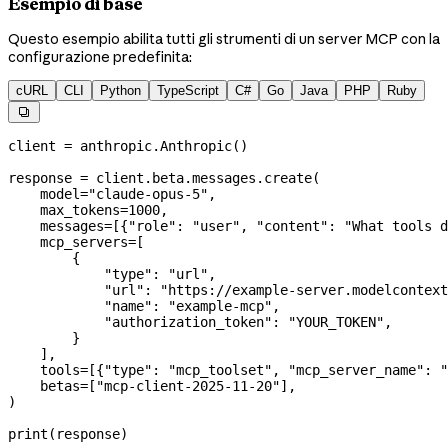
Esempio di base
Questo esempio abilita tutti gli strumenti di un server MCP con la
configurazione predefinita:
cURL
CLI
Python
TypeScript
C#
Go
Java
PHP
Ruby

client 
=
 anthropic.Anthropic()
response 
=
 client.beta.messages.create(
    model
=
"claude-opus-5"
,
    max_tokens
=
1000
,
    messages
=
[{
"role"
: 
"user"
, 
"content"
: 
"What tools d
    mcp_servers
=
[
        {
            "type"
: 
"url"
,
            "url"
: 
"https://example-server.modelcontext
            "name"
: 
"example-mcp"
,
            "authorization_token"
: 
"YOUR_TOKEN"
,
        }
    ],
    tools
=
[{
"type"
: 
"mcp_toolset"
, 
"mcp_server_name"
: 
"
    betas
=
[
"mcp-client-2025-11-20"
],
)
print
(response)