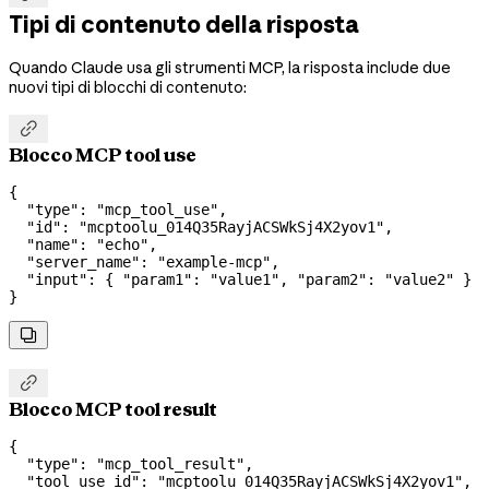
Tipi di contenuto della risposta
Quando Claude usa gli strumenti MCP, la risposta include due
nuovi tipi di blocchi di contenuto:

Blocco MCP tool use
{
  "type"
: 
"mcp_tool_use"
,
  "id"
: 
"mcptoolu_014Q35RayjACSWkSj4X2yov1"
,
  "name"
: 
"echo"
,
  "server_name"
: 
"example-mcp"
,
  "input"
: { 
"param1"
: 
"value1"
, 
"param2"
: 
"value2"
 }
}


Blocco MCP tool result
{
  "type"
: 
"mcp_tool_result"
,
  "tool_use_id"
: 
"mcptoolu_014Q35RayjACSWkSj4X2yov1"
,