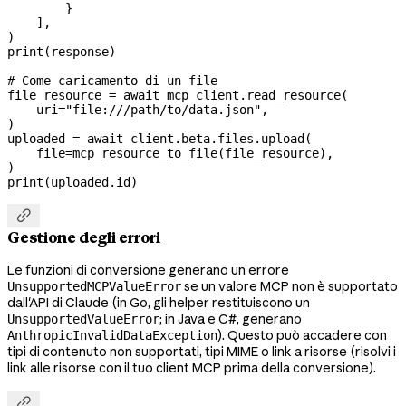
        }
    ],
)
print
(response)
# Come caricamento di un file
file_resource 
=
 await
 mcp_client.read_resource(
    uri
=
"file:///path/to/data.json"
,
)
uploaded 
=
 await
 client.beta.files.upload(
    file
=
mcp_resource_to_file(file_resource),
)
print
(uploaded.id)

Gestione degli errori
Le funzioni di conversione generano un errore
se un valore MCP non è supportato
UnsupportedMCPValueError
dall'API di Claude (in Go, gli helper restituiscono un
; in Java e C#, generano
UnsupportedValueError
). Questo può accadere con
AnthropicInvalidDataException
tipi di contenuto non supportati, tipi MIME o link a risorse (risolvi i
link alle risorse con il tuo client MCP prima della conversione).
