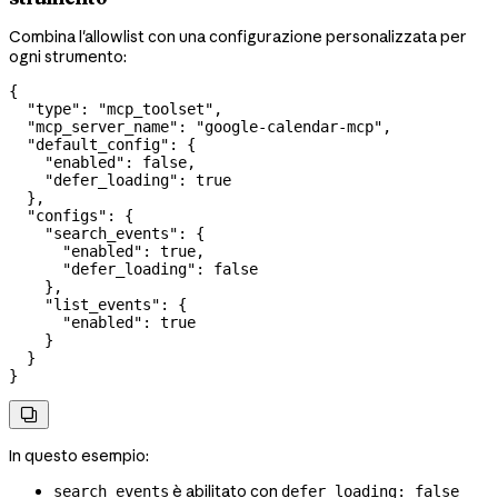
Combina l'allowlist con una configurazione personalizzata per
ogni strumento:
{
  "type"
: 
"mcp_toolset"
,
  "mcp_server_name"
: 
"google-calendar-mcp"
,
  "default_config"
: {
    "enabled"
: 
false
,
    "defer_loading"
: 
true
  },
  "configs"
: {
    "search_events"
: {
      "enabled"
: 
true
,
      "defer_loading"
: 
false
    },
    "list_events"
: {
      "enabled"
: 
true
    }
  }
}

In questo esempio:
è abilitato con
search_events
defer_loading: false