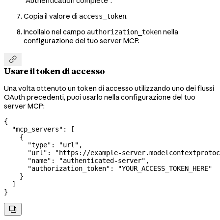
"Authentication complete".
Copia il valore di
.
access_token
Incollalo nel campo
nella
authorization_token
configurazione del tuo server MCP.

Usare il token di accesso
Una volta ottenuto un token di accesso utilizzando uno dei flussi
OAuth precedenti, puoi usarlo nella configurazione del tuo
server MCP:
{
  "mcp_servers"
: [
    {
      "type"
: 
"url"
,
      "url"
: 
"https://example-server.modelcontextprotoc
      "name"
: 
"authenticated-server"
,
      "authorization_token"
: 
"YOUR_ACCESS_TOKEN_HERE"
    }
  ]
}
