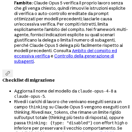
l'ambito:
Claude Opus 5 verifica il proprio lavoro senza
che gli venga chiesto, quindi rimuovi le istruzioni esplicite
di verifica o auto-controllo ereditate da prompt
ottimizzati per modelli precedenti; lasciarle causa
un'eccessiva verifica. Per compiti ristretti, limita
esplicitamente l'ambito del compito. Nei framework multi-
agente, fornisci indicazioni esplicite su quali scenari
giustificano la delega o limita il numero di subagenti,
perché Claude Opus 5 delega più facilmente rispetto ai
modelli precedenti. Consulta
Ambito del compito ed
eccessiva verifica
e
Controllo della generazione di
subagenti
.

Checklist di migrazione
Aggiorna il nome del modello da
a
claude-opus-4-8
.
claude-opus-5
Rivedi i carichi di lavoro che venivano eseguiti senza un
campo
: su Claude Opus 5 vengono eseguiti con il
thinking
thinking. Rivedi
, che rimane un limite rigido
max_tokens
sull'output totale (thinking più testo di risposta), oppure
passa
con effort
o
thinking: {type: "disabled"}
high
inferiore per preservare il vecchio comportamento. Se