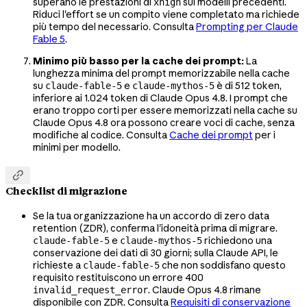
superano le prestazioni di
sui modelli precedenti.
xhigh
Riduci l'effort se un compito viene completato ma richiede
più tempo del necessario. Consulta
Prompting per Claude
Fable 5
.
Minimo più basso per la cache dei prompt:
La
lunghezza minima del prompt memorizzabile nella cache
su
e
è di 512 token,
claude-fable-5
claude-mythos-5
inferiore ai 1.024 token di Claude Opus 4.8. I prompt che
erano troppo corti per essere memorizzati nella cache su
Claude Opus 4.8 ora possono creare voci di cache, senza
modifiche al codice. Consulta
Cache dei prompt
per i
minimi per modello.

Checklist di migrazione
Se la tua organizzazione ha un accordo di zero data
retention (ZDR), conferma l'idoneità prima di migrare.
e
richiedono una
claude-fable-5
claude-mythos-5
conservazione dei dati di 30 giorni; sulla Claude API, le
richieste a
che non soddisfano questo
claude-fable-5
requisito restituiscono un errore 400
. Claude Opus 4.8 rimane
invalid_request_error
disponibile con ZDR. Consulta
Requisiti di conservazione