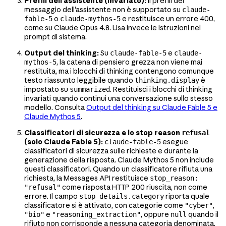
Prefill dell'assistente (invariato):
Il prefill del
messaggio dell'assistente non è supportato su
claude-
o
e restituisce un errore 400,
fable-5
claude-mythos-5
come su Claude Opus 4.8. Usa invece le istruzioni nel
prompt di sistema.
Output del thinking:
Su
e
claude-fable-5
claude-
, la catena di pensiero grezza non viene mai
mythos-5
restituita, ma i blocchi di thinking contengono comunque
testo riassunto leggibile quando
è
thinking.display
impostato su
. Restituisci i blocchi di thinking
summarized
invariati quando continui una conversazione sullo stesso
modello. Consulta
Output del thinking su Claude Fable 5 e
Claude Mythos 5
.
Classificatori di sicurezza e lo stop reason
refusal
(solo Claude Fable 5):
esegue
claude-fable-5
classificatori di sicurezza sulle richieste e durante la
generazione della risposta. Claude Mythos 5 non include
questi classificatori. Quando un classificatore rifiuta una
richiesta, la Messages API restituisce
stop_reason:
come risposta HTTP 200 riuscita, non come
"refusal"
errore. Il campo
riporta quale
stop_details.category
classificatore si è attivato, con categorie come
,
"cyber"
e
, oppure
quando il
"bio"
"reasoning_extraction"
null
rifiuto non corrisponde a nessuna categoria denominata.