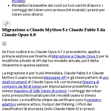
modello
.
Ristabilisci la baseline dei costi sui tuoi carichi di lavoro. I
conteggi dei token sono pressoché invariati; i prezzi per
token sono diversi.

Migrazione a Claude Mythos 5 e Claude Fable 5 da
Claude Opus 4.8

Se il tuo codice è su Claude Opus 4.7 o precedente, applica
prima la sezione pertinente di
Migrazione a Claude Opus 5
per le
modifiche a livello di API dal tuo modello attuale, poi il delta
rimanente in questa sezione.
La migrazione è per lo più immediata. Claude Fable 5 e Claude
Mythos 5 usano la stessa
Messages API
e gli stessi pattern di
uso
degli strumenti
di Claude Opus 4.8, con la stessa
finestra di
contesto da 1M di token
per impostazione predefinita e lo
stesso
massimo di 128k token di output
. I conteggi dei token
sono pressoché invariati perché i modelli usano lo stesso
tokenizer. Le modifiche chiave da verificare sono il
pensiero
adattivo
sempre attivo, l'output del thinking, i rifiuti dei
classificatori di sicurezza (solo Claude Fable 5) e i prezzi.