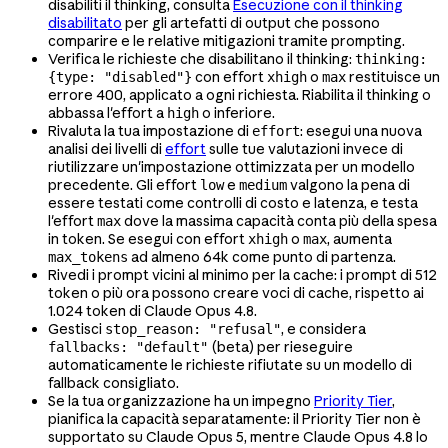
disabiliti il thinking, consulta
Esecuzione con il thinking
disabilitato
per gli artefatti di output che possono
comparire e le relative mitigazioni tramite prompting.
Verifica le richieste che disabilitano il thinking:
thinking:
con effort
o
restituisce un
{type: "disabled"}
xhigh
max
errore 400, applicato a ogni richiesta. Riabilita il thinking o
abbassa l'effort a
o inferiore.
high
Rivaluta la tua impostazione di
: esegui una nuova
effort
analisi dei livelli di
effort
sulle tue valutazioni invece di
riutilizzare un'impostazione ottimizzata per un modello
precedente. Gli effort
e
valgono la pena di
low
medium
essere testati come controlli di costo e latenza, e testa
l'effort
dove la massima capacità conta più della spesa
max
in token. Se esegui con effort
o
, aumenta
xhigh
max
ad almeno 64k come punto di partenza.
max_tokens
Rivedi i prompt vicini al minimo per la cache: i prompt di 512
token o più ora possono creare voci di cache, rispetto ai
1.024 token di Claude Opus 4.8.
Gestisci
, e considera
stop_reason: "refusal"
(beta) per rieseguire
fallbacks: "default"
automaticamente le richieste rifiutate su un modello di
fallback consigliato.
Se la tua organizzazione ha un impegno
Priority Tier
,
pianifica la capacità separatamente: il Priority Tier non è
supportato su Claude Opus 5, mentre Claude Opus 4.8 lo