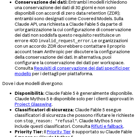
Conservazione dei dati:
Entrambi i modelli richiedono
una conservazione dei dati di 30 giorni e non sono
disponibili con accordi di zero data retention (ZDR);
entrambi sono designati come Covered Models. Sulla
Claude API, una richiesta a Claude Fable 5 da parte di
un'organizzazione la cui configurazione di conservazione
dei dati non soddisfa questo requisito restituisce un
errore 400
. Le organizzazioni
invalid_request_error
con un accordo ZDR dovrebbero contattare il proprio
account team Anthropic per discutere la configurazione
della conservazione dei dati. In alternativa, puoi
configurare la conservazione dei dati per workspace.
Consulta
Requisiti di conservazione dei dati specifici per
modello
per i dettagli per piattaforma.
Dove i due modelli divergono:
Disponibilità:
Claude Fable 5 è generalmente disponibile.
Claude Mythos 5 è disponibile solo per i clienti approvati in
Project Glasswing
.
Classificatori di sicurezza:
Claude Fable 5 esegue
classificatori di sicurezza che possono rifiutare le richieste
con
. Claude Mythos 5 non
stop_reason: "refusal"
include questi classificatori. Consulta
Rifiuti e fallback
.
Priority Tier:
Il
Priority Tier
è supportato su Claude Fable