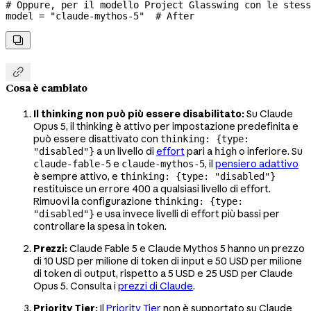
# Oppure, per il modello Project Glasswing con le stess
model 
=
 "claude-mythos-5"
  # After


Cosa è cambiato
Il thinking non può più essere disabilitato:
Su Claude
Opus 5, il thinking è attivo per impostazione predefinita e
può essere disattivato con
thinking: {type:
a un livello di
effort
pari a
o inferiore. Su
"disabled"}
high
e
, il
pensiero adattivo
claude-fable-5
claude-mythos-5
è sempre attivo, e
thinking: {type: "disabled"}
restituisce un errore 400 a qualsiasi livello di effort.
Rimuovi la configurazione
thinking: {type:
e usa invece livelli di effort più bassi per
"disabled"}
controllare la spesa in token.
Prezzi:
Claude Fable 5 e Claude Mythos 5 hanno un prezzo
di 10 USD per milione di token di input e 50 USD per milione
di token di output, rispetto a 5 USD e 25 USD per Claude
Opus 5. Consulta i
prezzi di Claude
.
Priority Tier:
Il
Priority Tier
non è supportato su Claude