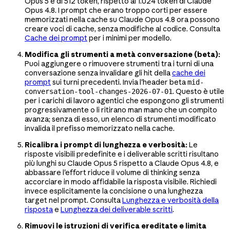
Opus 5 è di 512 token, rispetto ai 1.024 token di Claude
Opus 4.8. I prompt che erano troppo corti per essere
memorizzati nella cache su Claude Opus 4.8 ora possono
creare voci di cache, senza modifiche al codice. Consulta
Cache dei prompt
per i minimi per modello.
Modifica gli strumenti a metà conversazione (beta):
Puoi aggiungere o rimuovere strumenti tra i turni di una
conversazione senza invalidare gli hit della
cache dei
prompt
sui turni precedenti. Invia l'header beta
mid-
. Questo è utile
conversation-tool-changes-2026-07-01
per i carichi di lavoro agentici che espongono gli strumenti
progressivamente o li ritirano man mano che un compito
avanza; senza di esso, un elenco di strumenti modificato
invalida il prefisso memorizzato nella cache.
Ricalibra i prompt di lunghezza e verbosità:
Le
risposte visibili predefinite e i deliverable scritti risultano
più lunghi su Claude Opus 5 rispetto a Claude Opus 4.8, e
abbassare l'effort riduce il volume di thinking senza
accorciare in modo affidabile la risposta visibile. Richiedi
invece esplicitamente la concisione o una lunghezza
target nel prompt. Consulta
Lunghezza e verbosità della
risposta
e
Lunghezza dei deliverable scritti
.
Rimuovi le istruzioni di verifica ereditate e limita