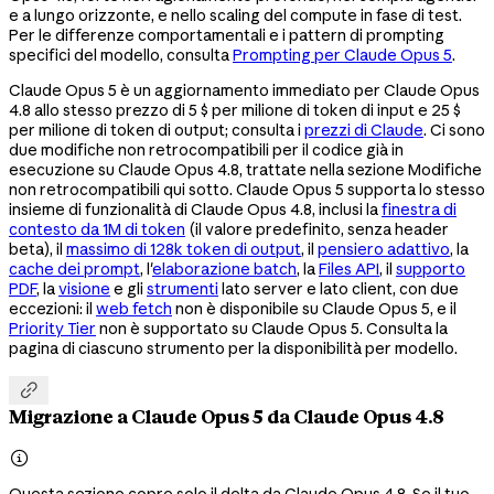
e a lungo orizzonte, e nello scaling del compute in fase di test.
Per le differenze comportamentali e i pattern di prompting
specifici del modello, consulta
Prompting per Claude Opus 5
.
Claude Opus 5 è un aggiornamento immediato per Claude Opus
4.8 allo stesso prezzo di 5 $ per milione di token di input e 25 $
per milione di token di output; consulta i
prezzi di Claude
. Ci sono
due modifiche non retrocompatibili per il codice già in
esecuzione su Claude Opus 4.8, trattate nella sezione Modifiche
non retrocompatibili qui sotto. Claude Opus 5 supporta lo stesso
insieme di funzionalità di Claude Opus 4.8, inclusi la
finestra di
contesto da 1M di token
(il valore predefinito, senza header
beta), il
massimo di 128k token di output
, il
pensiero adattivo
, la
cache dei prompt
, l'
elaborazione batch
, la
Files API
, il
supporto
PDF
, la
visione
e gli
strumenti
lato server e lato client, con due
eccezioni: il
web fetch
non è disponibile su Claude Opus 5, e il
Priority Tier
non è supportato su Claude Opus 5. Consulta la
pagina di ciascuno strumento per la disponibilità per modello.

Migrazione a Claude Opus 5 da Claude Opus 4.8

Questa sezione copre solo il delta da Claude Opus 4.8. Se il tuo