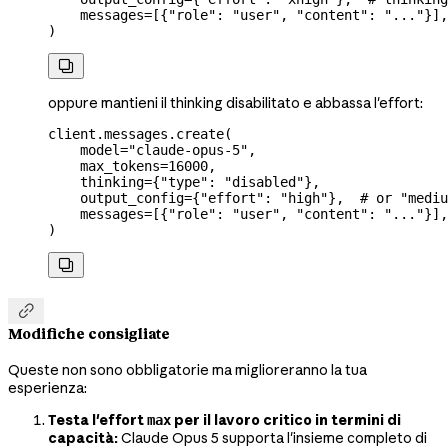
    messages
=
[{
"role"
: 
"user"
, 
"content"
: 
"..."
}],
)

oppure mantieni il thinking disabilitato e abbassa l'effort:
client.messages.create(
    model
=
"claude-opus-5"
,
    max_tokens
=
16000
,
    thinking
=
{
"type"
: 
"disabled"
},
    output_config
=
{
"effort"
: 
"high"
},  
# or "mediu
    messages
=
[{
"role"
: 
"user"
, 
"content"
: 
"..."
}],
)


Modifiche consigliate
Queste non sono obbligatorie ma miglioreranno la tua
esperienza:
Testa l'effort
per il lavoro critico in termini di
max
capacità:
Claude Opus 5 supporta l'insieme completo di