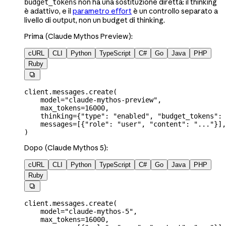
non ha una sostituzione diretta: il thinking
budget_tokens
è adattivo, e il
parametro effort
è un controllo separato a
livello di output, non un budget di thinking.
Prima (Claude Mythos Preview):
cURL
CLI
Python
TypeScript
C#
Go
Java
PHP
Ruby

client.messages.create(
    model
=
"claude-mythos-preview"
,
    max_tokens
=
16000
,
    thinking
=
{
"type"
: 
"enabled"
, 
"budget_tokens"
: 
    messages
=
[{
"role"
: 
"user"
, 
"content"
: 
"..."
}],
)
Dopo (Claude Mythos 5):
cURL
CLI
Python
TypeScript
C#
Go
Java
PHP
Ruby

client.messages.create(
    model
=
"claude-mythos-5"
,
    max_tokens
=
16000
,