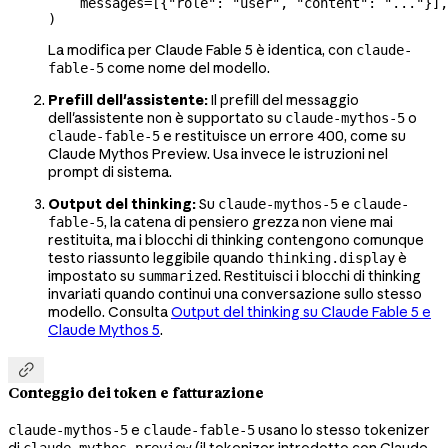
    messages
=
[{
"role"
: 
"user"
, 
"content"
: 
"..."
}],
)
La modifica per Claude Fable 5 è identica, con
claude-
come nome del modello.
fable-5
Prefill dell'assistente:
Il prefill del messaggio
dell'assistente non è supportato su
o
claude-mythos-5
e restituisce un errore 400, come su
claude-fable-5
Claude Mythos Preview. Usa invece le istruzioni nel
prompt di sistema.
Output del thinking:
Su
e
claude-mythos-5
claude-
, la catena di pensiero grezza non viene mai
fable-5
restituita, ma i blocchi di thinking contengono comunque
testo riassunto leggibile quando
è
thinking.display
impostato su
. Restituisci i blocchi di thinking
summarized
invariati quando continui una conversazione sullo stesso
modello. Consulta
Output del thinking su Claude Fable 5 e
Claude Mythos 5
.

Conteggio dei token e fatturazione
e
usano lo stesso tokenizer
claude-mythos-5
claude-fable-5