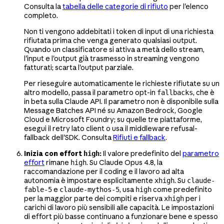
Consulta la
tabella delle categorie di rifiuto
per l'elenco
completo.
Non ti vengono addebitati i token di input di una richiesta
rifiutata prima che venga generato qualsiasi output.
Quando un classificatore si attiva a metà dello stream,
l'input e l'output già trasmesso in streaming vengono
fatturati; scarta l'output parziale.
Per rieseguire automaticamente le richieste rifiutate su un
altro modello, passa il parametro opt-in
, che è
fallbacks
in beta sulla Claude API. Il parametro non è disponibile sulla
Message Batches API né su Amazon Bedrock, Google
Cloud e Microsoft Foundry; su quelle tre piattaforme,
esegui il retry lato client o usa il middleware refusal-
fallback dell'SDK. Consulta
Rifiuti e fallback
.
Inizia con effort
:
Il valore predefinito del
parametro
high
effort
rimane
. Su Claude Opus 4.8, la
high
raccomandazione per il coding e il lavoro ad alta
autonomia è impostare esplicitamente
. Su
xhigh
claude-
e
, usa
come predefinito
fable-5
claude-mythos-5
high
per la maggior parte dei compiti e riserva
per i
xhigh
carichi di lavoro più sensibili alle capacità. Le impostazioni
di effort più basse continuano a funzionare bene e spesso