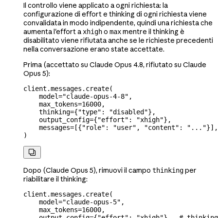
Il controllo viene applicato a ogni richiesta: la
configurazione di effort e thinking di ogni richiesta viene
convalidata in modo indipendente, quindi una richiesta che
aumenta l'effort a
o
mentre il thinking è
xhigh
max
disabilitato viene rifiutata anche se le richieste precedenti
nella conversazione erano state accettate.
Prima (accettato su Claude Opus 4.8, rifiutato su Claude
Opus 5):
client.messages.create(
    model
=
"claude-opus-4-8"
,
    max_tokens
=
16000
,
    thinking
=
{
"type"
: 
"disabled"
},
    output_config
=
{
"effort"
: 
"xhigh"
},
    messages
=
[{
"role"
: 
"user"
, 
"content"
: 
"..."
}],
)

Dopo (Claude Opus 5), rimuovi il campo
per
thinking
riabilitare il thinking:
client.messages.create(
    model
=
"claude-opus-5"
,
    max_tokens
=
16000
,
    output_config
=
{
"effort"
: 
"xhigh"
},  
# thinking