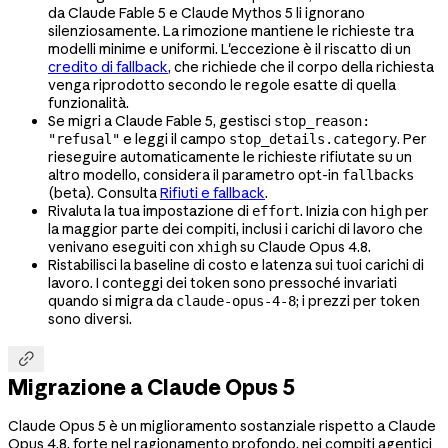
da Claude Fable 5 e Claude Mythos 5 li ignorano
silenziosamente. La rimozione mantiene le richieste tra
modelli minime e uniformi. L'eccezione è il riscatto di un
credito di fallback
, che richiede che il corpo della richiesta
venga riprodotto secondo le regole esatte di quella
funzionalità.
Se migri a Claude Fable 5, gestisci
stop_reason:
e leggi il campo
. Per
"refusal"
stop_details.category
rieseguire automaticamente le richieste rifiutate su un
altro modello, considera il parametro opt-in
fallbacks
(beta). Consulta
Rifiuti e fallback
.
Rivaluta la tua impostazione di
. Inizia con
per
effort
high
la maggior parte dei compiti, inclusi i carichi di lavoro che
venivano eseguiti con
su Claude Opus 4.8.
xhigh
Ristabilisci la baseline di costo e latenza sui tuoi carichi di
lavoro. I conteggi dei token sono pressoché invariati
quando si migra da
; i prezzi per token
claude-opus-4-8
sono diversi.

Migrazione a Claude Opus 5
Claude Opus 5 è un miglioramento sostanziale rispetto a Claude
Opus 4.8, forte nel ragionamento profondo, nei compiti agentici