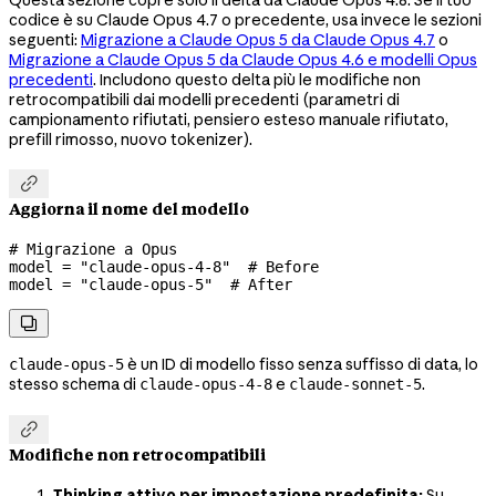
codice è su Claude Opus 4.7 o precedente, usa invece le sezioni
seguenti:
Migrazione a Claude Opus 5 da Claude Opus 4.7
o
Migrazione a Claude Opus 5 da Claude Opus 4.6 e modelli Opus
precedenti
. Includono questo delta più le modifiche non
retrocompatibili dai modelli precedenti (parametri di
campionamento rifiutati, pensiero esteso manuale rifiutato,
prefill rimosso, nuovo tokenizer).

Aggiorna il nome del modello
# Migrazione a Opus
model 
=
 "claude-opus-4-8"
  # Before
model 
=
 "claude-opus-5"
  # After

è un ID di modello fisso senza suffisso di data, lo
claude-opus-5
stesso schema di
e
.
claude-opus-4-8
claude-sonnet-5

Modifiche non retrocompatibili
Thinking attivo per impostazione predefinita:
Su