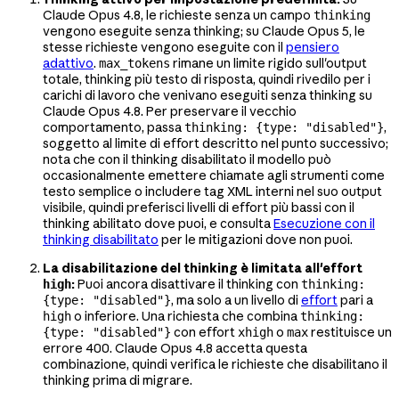
Claude Opus 4.8, le richieste senza un campo
thinking
vengono eseguite senza thinking; su Claude Opus 5, le
stesse richieste vengono eseguite con il
pensiero
adattivo
.
rimane un limite rigido sull'output
max_tokens
totale, thinking più testo di risposta, quindi rivedilo per i
carichi di lavoro che venivano eseguiti senza thinking su
Claude Opus 4.8. Per preservare il vecchio
comportamento, passa
,
thinking: {type: "disabled"}
soggetto al limite di effort descritto nel punto successivo;
nota che con il thinking disabilitato il modello può
occasionalmente emettere chiamate agli strumenti come
testo semplice o includere tag XML interni nel suo output
visibile, quindi preferisci livelli di effort più bassi con il
thinking abilitato dove puoi, e consulta
Esecuzione con il
thinking disabilitato
per le mitigazioni dove non puoi.
La disabilitazione del thinking è limitata all'effort
:
Puoi ancora disattivare il thinking con
high
thinking:
, ma solo a un livello di
effort
pari a
{type: "disabled"}
o inferiore. Una richiesta che combina
high
thinking:
con effort
o
restituisce un
{type: "disabled"}
xhigh
max
errore 400. Claude Opus 4.8 accetta questa
combinazione, quindi verifica le richieste che disabilitano il
thinking prima di migrare.