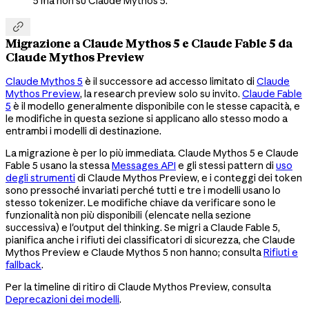
5 ma non su Claude Mythos 5.

Migrazione a Claude Mythos 5 e Claude Fable 5 da
Claude Mythos Preview
Claude Mythos 5
è il successore ad accesso limitato di
Claude
Mythos Preview
, la research preview solo su invito.
Claude Fable
5
è il modello generalmente disponibile con le stesse capacità, e
le modifiche in questa sezione si applicano allo stesso modo a
entrambi i modelli di destinazione.
La migrazione è per lo più immediata. Claude Mythos 5 e Claude
Fable 5 usano la stessa
Messages API
e gli stessi pattern di
uso
degli strumenti
di Claude Mythos Preview, e i conteggi dei token
sono pressoché invariati perché tutti e tre i modelli usano lo
stesso tokenizer. Le modifiche chiave da verificare sono le
funzionalità non più disponibili (elencate nella sezione
successiva) e l'output del thinking. Se migri a Claude Fable 5,
pianifica anche i rifiuti dei classificatori di sicurezza, che Claude
Mythos Preview e Claude Mythos 5 non hanno; consulta
Rifiuti e
fallback
.
Per la timeline di ritiro di Claude Mythos Preview, consulta
Deprecazioni dei modelli
.