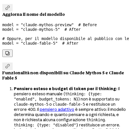

Aggiorna il nome del modello
model 
=
 "claude-mythos-preview"
  # Before
model 
=
 "claude-mythos-5"
  # After
# Oppure, per il modello disponibile al pubblico con le
model 
=
 "claude-fable-5"
  # After


Funzionalità non disponibili su Claude Mythos 5 e Claude
Fable 5
Pensiero esteso e budget di token per il thinking:
Il
pensiero esteso manuale (
thinking: {type:
) non è supportato su
"enabled", budget_tokens: N}
o
e restituisce un
claude-mythos-5
claude-fable-5
errore 400. Il
pensiero adattivo
è sempre attivo: il modello
determina quando e quanto pensare a ogni richiesta, e
non è richiesta alcuna configurazione
.
thinking
restituisce un errore.
thinking: {type: "disabled"}