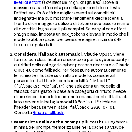
livelli di effort
(
,
,
,
,
). Dove la
low
medium
high
xhigh
max
massima capacità conta più della spesa in token, testa
l'effort
. Può offrire miglioramenti sui compiti più
max
impegnativi ma può mostrare rendimenti decrescenti a
fronte di un maggiore utilizzo di token e può essere incline
all'overthinking su quelli più semplici. Se esegui con effort
o
, imposta un
elevato in modo che il
xhigh
max
max_tokens
modello abbia spazio per pensare e agire; inizia da 64k
token e regola da lì.
Considera i fallback automatici:
Claude Opus 5 viene
fornito con classificatori di sicurezza per la cybersecurity i
cui rifiuti della categoria cyber possono ricorrere a Claude
Opus 4.8 come fallback. Per rieseguire automaticamente
le richieste rifiutate su un altro modello, considera il
parametro
con la modalità
fallbacks
"default"
(
), che seleziona un modello di
fallbacks: "default"
fallback consigliato in base alla categoria di rifiuto invece
di un elenco di modelli mantenuto manualmente. Il fallback
lato server è in beta; la modalità
richiede
"default"
l'header beta
.
server-side-fallback-2026-07-01
Consulta
Rifiuti e fallback
.
Memorizza nella cache prompt più corti:
La lunghezza
minima del prompt memorizzabile nella cache su Claude