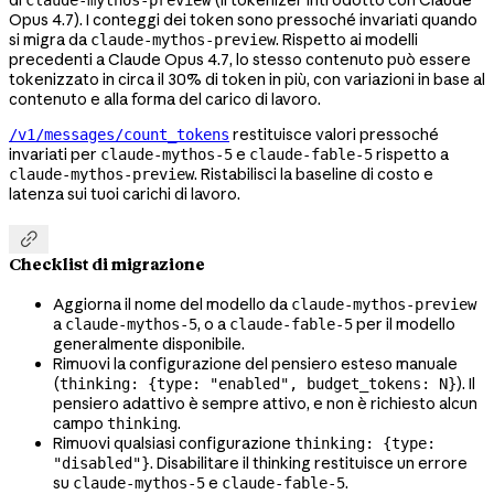
di
(il tokenizer introdotto con Claude
claude-mythos-preview
Opus 4.7). I conteggi dei token sono pressoché invariati quando
si migra da
. Rispetto ai modelli
claude-mythos-preview
precedenti a Claude Opus 4.7, lo stesso contenuto può essere
tokenizzato in circa il 30% di token in più, con variazioni in base al
contenuto e alla forma del carico di lavoro.
restituisce valori pressoché
/v1/messages/count_tokens
invariati per
e
rispetto a
claude-mythos-5
claude-fable-5
. Ristabilisci la baseline di costo e
claude-mythos-preview
latenza sui tuoi carichi di lavoro.

Checklist di migrazione
Aggiorna il nome del modello da
claude-mythos-preview
a
, o a
per il modello
claude-mythos-5
claude-fable-5
generalmente disponibile.
Rimuovi la configurazione del pensiero esteso manuale
(
). Il
thinking: {type: "enabled", budget_tokens: N}
pensiero adattivo è sempre attivo, e non è richiesto alcun
campo
.
thinking
Rimuovi qualsiasi configurazione
thinking: {type:
. Disabilitare il thinking restituisce un errore
"disabled"}
su
e
.
claude-mythos-5
claude-fable-5