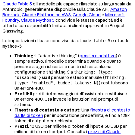
Claude Fable 5
è il modello più capace rilasciato su larga scala da
Anthropic, generalmente disponibile sulla Claude API,
Amazon
Bedrock
,
Claude Platform on AWS
,
Google Cloud
e
Microsoft
Foundry
.
Claude Mythos 5
condivide le stesse capacità ed è
offerto con disponibilità limitata ai clienti approvati in Project
Glasswing.
Le impostazioni di base condivise da
e
claude-fable-5
claude-
:
mythos-5
Thinking:
L'"adaptive thinking" (
pensiero adattivo
) è
sempre attivo. Il modello determina quando e quanto
pensare a ogni richiesta, e non è richiesta alcuna
configurazione
. Sia
thinking
thinking: {type:
sia il pensiero esteso manuale (
"disabled"}
thinking:
) restituiscono
{type: "enabled", budget_tokens: N}
un errore 400.
Prefill:
Il prefill del messaggio dell'assistente restituisce
un errore 400. Usa invece le istruzioni nel prompt di
sistema.
Finestra di contesto e output:
Una
finestra di contesto
da 1M di token
per impostazione predefinita, e fino a 128k
token di output per richiesta.
Prezzi:
10 USD per milione di token di input e 50 USD per
milione di token di output. Consulta i
prezzi di Claude
.