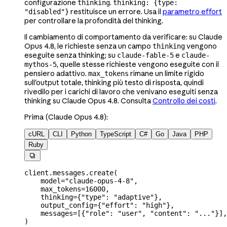
configurazione
.
thinking
thinking: {type:
restituisce un errore. Usa il
parametro effort
"disabled"}
per controllare la profondità del thinking.
Il cambiamento di comportamento da verificare: su Claude
Opus 4.8, le richieste senza un campo
vengono
thinking
eseguite senza thinking; su
e
claude-fable-5
claude-
, quelle stesse richieste vengono eseguite con il
mythos-5
pensiero adattivo.
rimane un limite rigido
max_tokens
sull'output totale, thinking più testo di risposta, quindi
rivedilo per i carichi di lavoro che venivano eseguiti senza
thinking su Claude Opus 4.8. Consulta
Controllo dei costi
.
Prima (Claude Opus 4.8):
cURL
CLI
Python
TypeScript
C#
Go
Java
PHP
Ruby

client.messages.create(
    model
=
"claude-opus-4-8"
,
    max_tokens
=
16000
,
    thinking
=
{
"type"
: 
"adaptive"
},
    output_config
=
{
"effort"
: 
"high"
},
    messages
=
[{
"role"
: 
"user"
, 
"content"
: 
"..."
}],
)