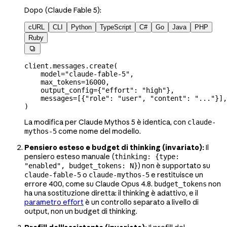
Dopo (Claude Fable 5):
cURL
CLI
Python
TypeScript
C#
Go
Java
PHP
Ruby

client.messages.create(
    model
=
"claude-fable-5"
,
    max_tokens
=
16000
,
    output_config
=
{
"effort"
: 
"high"
},
    messages
=
[{
"role"
: 
"user"
, 
"content"
: 
"..."
}],
)
La modifica per Claude Mythos 5 è identica, con
claude-
come nome del modello.
mythos-5
Pensiero esteso e budget di thinking (invariato):
Il
pensiero esteso manuale (
thinking: {type:
) non è supportato su
"enabled", budget_tokens: N}
o
e restituisce un
claude-fable-5
claude-mythos-5
errore 400, come su Claude Opus 4.8.
non
budget_tokens
ha una sostituzione diretta: il thinking è adattivo, e il
parametro effort
è un controllo separato a livello di
output, non un budget di thinking.