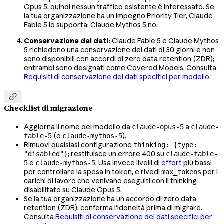
Opus 5, quindi nessun traffico esistente è interessato. Se
la tua organizzazione ha un impegno Priority Tier, Claude
Fable 5 lo supporta; Claude Mythos 5 no.
Conservazione dei dati:
Claude Fable 5 e Claude Mythos
5 richiedono una conservazione dei dati di 30 giorni e non
sono disponibili con accordi di zero data retention (ZDR);
entrambi sono designati come Covered Models. Consulta
Requisiti di conservazione dei dati specifici per modello
.

Checklist di migrazione
Aggiorna il nome del modello da
a
claude-opus-5
claude-
(o
).
fable-5
claude-mythos-5
Rimuovi qualsiasi configurazione
thinking: {type:
; restituisce un errore 400 su
"disabled"}
claude-fable-
e
. Usa invece livelli di
effort
più bassi
5
claude-mythos-5
per controllare la spesa in token, e rivedi
per i
max_tokens
carichi di lavoro che venivano eseguiti con il thinking
disabilitato su Claude Opus 5.
Se la tua organizzazione ha un accordo di zero data
retention (ZDR), conferma l'idoneità prima di migrare.
Consulta
Requisiti di conservazione dei dati specifici per