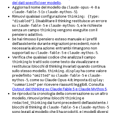
dei dati specifici per modello
.
Aggiorna il nome del modello da
a
claude-opus-4-8
(o
).
claude-fable-5
claude-mythos-5
Rimuovi qualsiasi configurazione
thinking: {type:
. Disabilitare il thinking restituisce un errore
"disabled"}
su
e
, e le richieste
claude-fable-5
claude-mythos-5
senza un campo
vengono eseguite con il
thinking
pensiero adattivo.
Se hai rimosso il pensiero esteso manuale e i prefill
dell'assistente durante migrazioni precedenti, non è
necessaria alcuna azione: entrambi rimangono non
supportati su
e
.
claude-fable-5
claude-mythos-5
Verifica che qualsiasi codice che analizza il campo
lo tratti solo come testo da visualizzare e
thinking
restituisca i blocchi di thinking invariati quando continua
sullo stesso modello.
ha come valore
thinking.display
predefinito
su
e
"omitted"
claude-fable-5
claude-
, come su Claude Opus 4.8; imposta
mythos-5
display:
per ricevere riassunti leggibili. Consulta
"summarized"
Output del thinking su Claude Fable 5 e Claude Mythos 5
.
Se riproduci la cronologia della conversazione su un altro
modello, rimuovi prima i blocchi
e
thinking
dai turni precedenti dell'assistente. I
redacted_thinking
blocchi di thinking di
e
claude-fable-5
claude-mythos-5
sono legati al modello che li ha prodotti, e i modelli diversi