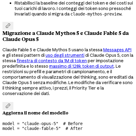
Ristabilisci la baseline dei conteggi dei token e dei costi sui
tuoi carichi di lavoro. I conteggi dei token sono pressoché
invariati quando si migra da
.
claude-mythos-preview

Migrazione a Claude Mythos 5 e Claude Fable 5 da
Claude Opus 5
Claude Fable 5 e Claude Mythos 5 usano la stessa
Messages API
e gli stessi pattern di
uso degli strumenti
di Claude Opus 5, con la
stessa
finestra di contesto da 1M di token
per impostazione
predefinita e lo stesso
massimo di 128k token di output
. Le
restrizioni su prefill e parametri di campionamento, e il
comportamento di visualizzazione del thinking, sono ereditati da
Claude Opus 5 senza modifiche. Le modifiche da verificare sono
il thinking sempre attivo, i prezzi, il Priority Tier e la
conservazione dei dati.

Aggiorna il nome del modello
model 
=
 "claude-opus-5"
  # Before
model 
=
 "claude-fable-5"
  # After