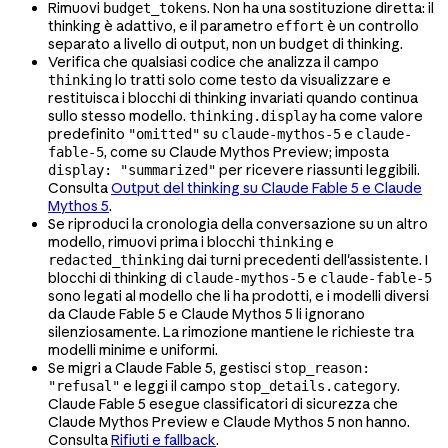
Rimuovi
. Non ha una sostituzione diretta: il
budget_tokens
thinking è adattivo, e il parametro
è un controllo
effort
separato a livello di output, non un budget di thinking.
Verifica che qualsiasi codice che analizza il campo
lo tratti solo come testo da visualizzare e
thinking
restituisca i blocchi di thinking invariati quando continua
sullo stesso modello.
ha come valore
thinking.display
predefinito
su
e
"omitted"
claude-mythos-5
claude-
, come su Claude Mythos Preview; imposta
fable-5
per ricevere riassunti leggibili.
display: "summarized"
Consulta
Output del thinking su Claude Fable 5 e Claude
Mythos 5
.
Se riproduci la cronologia della conversazione su un altro
modello, rimuovi prima i blocchi
e
thinking
dai turni precedenti dell'assistente. I
redacted_thinking
blocchi di thinking di
e
claude-mythos-5
claude-fable-5
sono legati al modello che li ha prodotti, e i modelli diversi
da Claude Fable 5 e Claude Mythos 5 li ignorano
silenziosamente. La rimozione mantiene le richieste tra
modelli minime e uniformi.
Se migri a Claude Fable 5, gestisci
stop_reason:
e leggi il campo
.
"refusal"
stop_details.category
Claude Fable 5 esegue classificatori di sicurezza che
Claude Mythos Preview e Claude Mythos 5 non hanno.
Consulta
Rifiuti e fallback
.