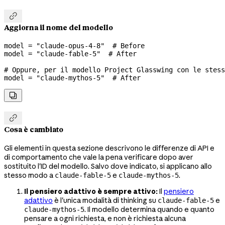

Aggiorna il nome del modello
model 
=
 "claude-opus-4-8"
  # Before
model 
=
 "claude-fable-5"
  # After
# Oppure, per il modello Project Glasswing con le stess
model 
=
 "claude-mythos-5"
  # After


Cosa è cambiato
Gli elementi in questa sezione descrivono le differenze di API e
di comportamento che vale la pena verificare dopo aver
sostituito l'ID del modello. Salvo dove indicato, si applicano allo
stesso modo a
e
.
claude-fable-5
claude-mythos-5
Il pensiero adattivo è sempre attivo:
Il
pensiero
adattivo
è l'unica modalità di thinking su
e
claude-fable-5
. Il modello determina quando e quanto
claude-mythos-5
pensare a ogni richiesta, e non è richiesta alcuna