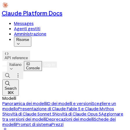
Claude Platform Docs
Messages
Agenti gestiti
Amministrazione
Risorse


API reference

Italiano
Log in
Console




Search
⌘K
Modelli
Panoramica dei modelli
ID dei modelli e versioni
Scegliere un
modello
Presentazione di Claude Fable 5 e Claude Mythos
5
Novità di Claude Sonnet 5
Novità di Claude Opus 5
Aggiornare
tra versioni dei modelli
Deprecazioni dei modelli
Schede dei
modelli
Prompt di sistema
Prezzi