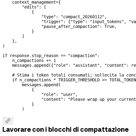
    context_management
=
{
        "edits"
: [
            {
                "type"
: 
"compact_20260112"
,
                "trigger"
: {
"type"
: 
"input_tokens"
, 
"va
                "pause_after_compaction"
: 
True
,
            }
        ]
    },
)
if
 response.stop_reason 
==
 "compaction"
:
    n_compactions 
+=
 1
    messages.append({
"role"
: 
"assistant"
, 
"content"
: re
    # Stima i token totali consumati; sollecita la conc
    if
 n_compactions 
*
 TRIGGER_THRESHOLD
 >=
 TOTAL_TOKEN
        messages.append(
            {
                "role"
: 
"user"
,
                "content"
: 
"Please wrap up your current
            }
        )

Lavorare con i blocchi di compattazione