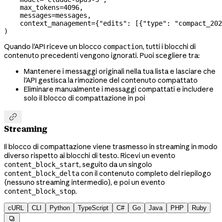
    max_tokens
=
4096
,
    messages
=
messages,
    context_management
=
{
"edits"
: [{
"type"
: 
"compact_202
)
Quando l'API riceve un blocco
, tutti i blocchi di
compaction
contenuto precedenti vengono ignorati. Puoi scegliere tra:
Mantenere i messaggi originali nella tua lista e lasciare che
l'API gestisca la rimozione del contenuto compattato
Eliminare manualmente i messaggi compattati e includere
solo il blocco di compattazione in poi

Streaming
Il blocco di compattazione viene trasmesso in streaming in modo
diverso rispetto ai blocchi di testo. Ricevi un evento
, seguito da un singolo
content_block_start
con il contenuto completo del riepilogo
content_block_delta
(nessuno streaming intermedio), e poi un evento
.
content_block_stop
cURL
CLI
Python
TypeScript
C#
Go
Java
PHP
Ruby
