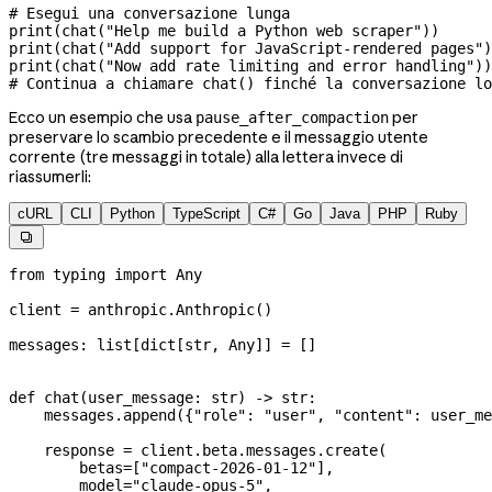
# Esegui una conversazione lunga
print
(chat(
"Help me build a Python web scraper"
))
print
(chat(
"Add support for JavaScript-rendered pages"
)
print
(chat(
"Now add rate limiting and error handling"
))
# Continua a chiamare chat() finché la conversazione lo
Ecco un esempio che usa
per
pause_after_compaction
preservare lo scambio precedente e il messaggio utente
corrente (tre messaggi in totale) alla lettera invece di
riassumerli:
cURL
CLI
Python
TypeScript
C#
Go
Java
PHP
Ruby

from
 typing 
import
 Any
client 
=
 anthropic.Anthropic()
messages: list[dict[
str
, Any]] 
=
 []
def
 chat
(
user_message
: 
str
) -> 
str
:
    messages.append({
"role"
: 
"user"
, 
"content"
: user_me
    response 
=
 client.beta.messages.create(
        betas
=
[
"compact-2026-01-12"
],
        model
=
"claude-opus-5"
,