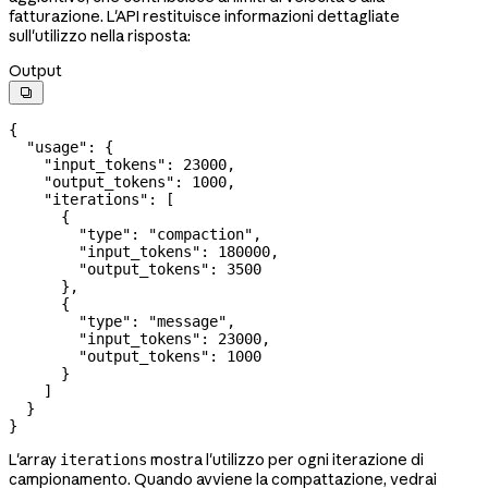
fatturazione. L'API restituisce informazioni dettagliate
sull'utilizzo nella risposta:
Output

{
  "usage"
: {
    "input_tokens"
: 
23000
,
    "output_tokens"
: 
1000
,
    "iterations"
: [
      {
        "type"
: 
"compaction"
,
        "input_tokens"
: 
180000
,
        "output_tokens"
: 
3500
      },
      {
        "type"
: 
"message"
,
        "input_tokens"
: 
23000
,
        "output_tokens"
: 
1000
      }
    ]
  }
}
L'array
mostra l'utilizzo per ogni iterazione di
iterations
campionamento. Quando avviene la compattazione, vedrai