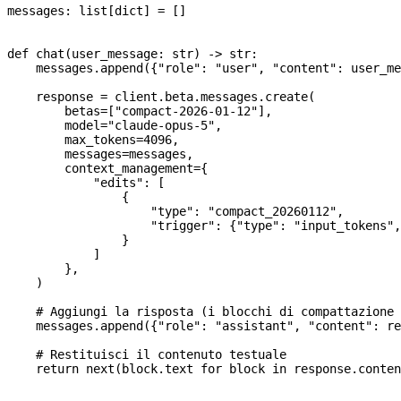
messages: list[
dict
] 
=
 []
def
 chat
(
user_message
: 
str
) -> 
str
:
    messages.append({
"role"
: 
"user"
, 
"content"
: user_me
    response 
=
 client.beta.messages.create(
        betas
=
[
"compact-2026-01-12"
],
        model
=
"claude-opus-5"
,
        max_tokens
=
4096
,
        messages
=
messages,
        context_management
=
{
            "edits"
: [
                {
                    "type"
: 
"compact_20260112"
,
                    "trigger"
: {
"type"
: 
"input_tokens"
,
                }
            ]
        },
    )
    # Aggiungi la risposta (i blocchi di compattazione 
    messages.append({
"role"
: 
"assistant"
, 
"content"
: re
    # Restituisci il contenuto testuale
    return
 next
(block.text 
for
 block 
in
 response.conten