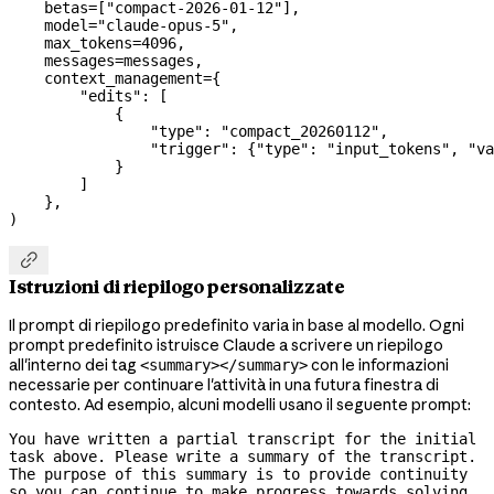
    betas
=
[
"compact-2026-01-12"
],
    model
=
"claude-opus-5"
,
    max_tokens
=
4096
,
    messages
=
messages,
    context_management
=
{
        "edits"
: [
            {
                "type"
: 
"compact_20260112"
,
                "trigger"
: {
"type"
: 
"input_tokens"
, 
"va
            }
        ]
    },
)

Istruzioni di riepilogo personalizzate
Il prompt di riepilogo predefinito varia in base al modello. Ogni
prompt predefinito istruisce Claude a scrivere un riepilogo
all'interno dei tag
con le informazioni
<summary></summary>
necessarie per continuare l'attività in una futura finestra di
contesto. Ad esempio, alcuni modelli usano il seguente prompt:
You have written a partial transcript for the initial 
task above. Please write a summary of the transcript. 
The purpose of this summary is to provide continuity 
so you can continue to make progress towards solving 