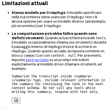
Limitazioni attuali
Stesso modello per il riepilogo:
Il modello specificato
nella tua richiesta viene usato per il riepilogo. Non c'è
alcuna opzione per usare un modello diverso (ad esempio,
più economico) per il riepilogo.
La compattazione potrebbe fallire quando sono
definiti strumenti:
Quando la tua richiesta include
,
tools
il modello occasionalmente chiama uno strumento durante
il passaggio interno di riepilogo invece di scrivere un
riepilogo. Quando questo accade, la risposta contiene un
blocco
con
. Per prevenirlo,
compaction
content: null
imposta
su un prompt che indichi
instructions
esplicitamente al modello di non chiamare strumenti, ad
esempio:
Summarize the transcript inside <summary>
</summary> tags. Include relevant information in 
the summary for continuing the task in the next 
context window. Do not call any tools while 
writing this summary; respond with text only.
