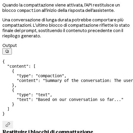
Quando la compattazione viene attivata, l'API restituisce un
blocco
all'inizio della risposta dell'assistente.
compaction
Una conversazione di lunga durata potrebbe comportare più
compattazioni. L'ultimo blocco di compattazione riflette lo stato
finale del prompt, sostituendo il contenuto precedente con il
riepilogo generato.
Output

{
  "content"
: [
    {
      "type"
: 
"compaction"
,
      "content"
: 
"Summary of the conversation: The user
    },
    {
      "type"
: 
"text"
,
      "text"
: 
"Based on our conversation so far..."
    }
  ]
}

Restituire i blocchi di compattazione