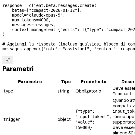
response 
=
 client.beta.messages.create(
    betas
=
[
"compact-2026-01-12"
],
    model
=
"claude-opus-5"
,
    max_tokens
=
4096
,
    messages
=
messages,
    context_management
=
{
"edits"
: [{
"type"
: 
"compact_202
)
# Aggiungi la risposta (incluso qualsiasi blocco di co
messages.append({
"role"
: 
"assistant"
, 
"content"
: respon

Parametri
Parametro
Tipo
Predefinito
Descr
Deve esse
string
Obbligatorio
type
"compact_
Quando att
compattaz
{"type":
input_tok
l'unico tipo
"input_tokens",
object
trigger
supportat
"value":
deve esser
150000}
almeno 50