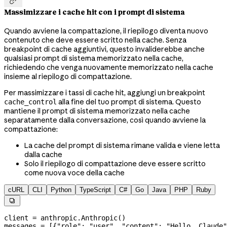

Massimizzare i cache hit con i prompt di sistema
Quando avviene la compattazione, il riepilogo diventa nuovo
contenuto che deve essere scritto nella cache. Senza
breakpoint di cache aggiuntivi, questo invaliderebbe anche
qualsiasi prompt di sistema memorizzato nella cache,
richiedendo che venga nuovamente memorizzato nella cache
insieme al riepilogo di compattazione.
Per massimizzare i tassi di cache hit, aggiungi un breakpoint
alla fine del tuo prompt di sistema. Questo
cache_control
mantiene il prompt di sistema memorizzato nella cache
separatamente dalla conversazione, così quando avviene la
compattazione:
La cache del prompt di sistema rimane valida e viene letta
dalla cache
Solo il riepilogo di compattazione deve essere scritto
come nuova voce della cache
cURL
CLI
Python
TypeScript
C#
Go
Java
PHP
Ruby

client 
=
 anthropic.Anthropic()
messages 
=
 [{
"role"
: 
"user"
, 
"content"
: 
"Hello, Claude"