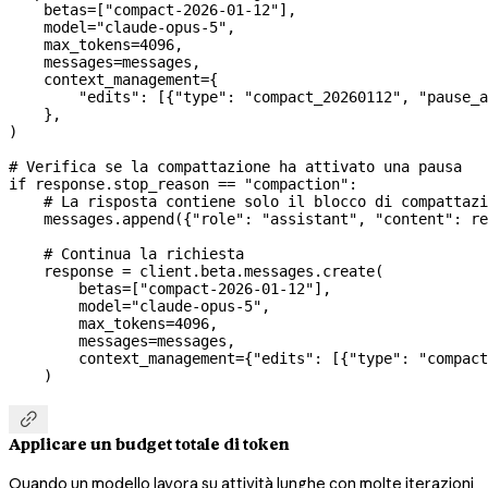
    betas
=
[
"compact-2026-01-12"
],
    model
=
"claude-opus-5"
,
    max_tokens
=
4096
,
    messages
=
messages,
    context_management
=
{
        "edits"
: [{
"type"
: 
"compact_20260112"
, 
"pause_a
    },
)
# Verifica se la compattazione ha attivato una pausa
if
 response.stop_reason 
==
 "compaction"
:
    # La risposta contiene solo il blocco di compattazi
    messages.append({
"role"
: 
"assistant"
, 
"content"
: re
    # Continua la richiesta
    response 
=
 client.beta.messages.create(
        betas
=
[
"compact-2026-01-12"
],
        model
=
"claude-opus-5"
,
        max_tokens
=
4096
,
        messages
=
messages,
        context_management
=
{
"edits"
: [{
"type"
: 
"compact
    )

Applicare un budget totale di token
Quando un modello lavora su attività lunghe con molte iterazioni