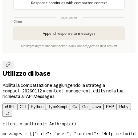

Utilizzo di base
Abilita la compattazione aggiungendo la strategia
a
nella tua
compact_20260112
context_management.edits
richiesta all'API Messages.
cURL
CLI
Python
TypeScript
C#
Go
Java
PHP
Ruby

client 
=
 anthropic.Anthropic()
messages 
=
 [{
"role"
: 
"user"
, 
"content"
: 
"Help me build 