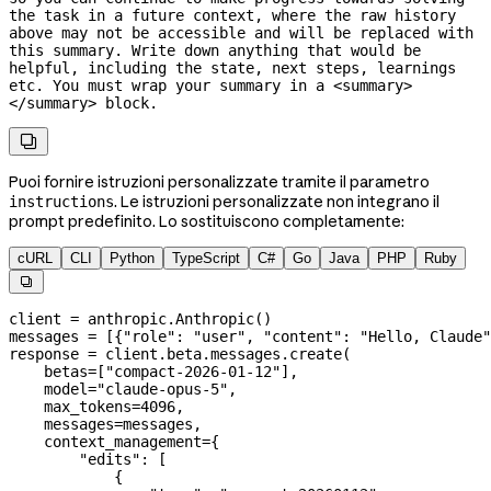
the task in a future context, where the raw history 
above may not be accessible and will be replaced with 
this summary. Write down anything that would be 
helpful, including the state, next steps, learnings 
etc. You must wrap your summary in a <summary>
</summary> block.

Puoi fornire istruzioni personalizzate tramite il parametro
. Le istruzioni personalizzate non integrano il
instructions
prompt predefinito. Lo sostituiscono completamente:
cURL
CLI
Python
TypeScript
C#
Go
Java
PHP
Ruby

client 
=
 anthropic.Anthropic()
messages 
=
 [{
"role"
: 
"user"
, 
"content"
: 
"Hello, Claude"
response 
=
 client.beta.messages.create(
    betas
=
[
"compact-2026-01-12"
],
    model
=
"claude-opus-5"
,
    max_tokens
=
4096
,
    messages
=
messages,
    context_management
=
{
        "edits"
: [
            {