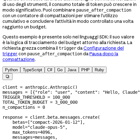
di uso degli strumenti, il consumo totale di token può crescere in
modo significativo. Puoi combinare
pause_after_compaction
con un contatore di compattazioni per stimare l'utilizzo
cumulativo e concludere l'attività in modo controllato una volta
raggiunto un budget.
Questo esempio è presente solo nei linguaggi SDK: il suo valore
è la logica di tracciamento del budget attorno alla richiesta. La
richiesta grezza combina il
da
Configurazione del
trigger
trigger
con
da
Pausa dopo la
pause_after_compaction
compattazione
.
Python
TypeScript
C#
Go
Java
PHP
Ruby

client 
=
 anthropic.Anthropic()
messages 
=
 [{
"role"
: 
"user"
, 
"content"
: 
"Hello, Claude"
TRIGGER_THRESHOLD
 =
 100_000
TOTAL_TOKEN_BUDGET
 =
 3_000_000
n_compactions 
=
 0
response 
=
 client.beta.messages.create(
    betas
=
[
"compact-2026-01-12"
],
    model
=
"claude-opus-5"
,
    max_tokens
=
4096
,
    messages
=
messages,