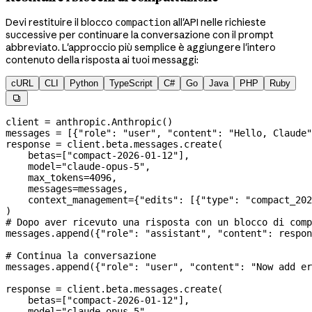
Devi restituire il blocco
all'API nelle richieste
compaction
successive per continuare la conversazione con il prompt
abbreviato. L'approccio più semplice è aggiungere l'intero
contenuto della risposta ai tuoi messaggi:
cURL
CLI
Python
TypeScript
C#
Go
Java
PHP
Ruby

client 
=
 anthropic.Anthropic()
messages 
=
 [{
"role"
: 
"user"
, 
"content"
: 
"Hello, Claude"
response 
=
 client.beta.messages.create(
    betas
=
[
"compact-2026-01-12"
],
    model
=
"claude-opus-5"
,
    max_tokens
=
4096
,
    messages
=
messages,
    context_management
=
{
"edits"
: [{
"type"
: 
"compact_202
)
# Dopo aver ricevuto una risposta con un blocco di comp
messages.append({
"role"
: 
"assistant"
, 
"content"
: respon
# Continua la conversazione
messages.append({
"role"
: 
"user"
, 
"content"
: 
"Now add er
response 
=
 client.beta.messages.create(
    betas
=
[
"compact-2026-01-12"
],
    model
=
"claude-opus-5"
,