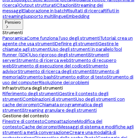
ricerca)
Output strutturati
Citazioni
Streaming dei
messaggi
Elaborazione in batch
Risultati di ricerca
Rifiuti in
streaming
Supporto multilingue
Embedding
Pensiero

Strumenti
Panoramica
Come funziona l'uso degli strumenti
Tutorial: crea un
agente che usa strumenti
Definire gli strumenti
Gestire le
chiamate agli strumenti
Uso degli strumenti in parallelo
Tool
Runner (SDK)
Uso rigoroso degli strumenti
Strumenti
server
Strumento di ricerca web
Strumento di recupero
web
Strumento di esecuzione del codice
Strumento
advisor
Strumento di ricerca degli strumenti
Strumento di
memoria
Strumento bash
Strumento editor di testo
Strumento di
uso del computer
Risoluzione dei problemi
Infrastruttura degli strumenti
Riferimento degli strumenti
Gestire il contesto degli
strumenti
Combinazioni di strumenti
Uso degli strumenti con
cache dei prompt
Chiamata programmatica degli
strumenti
Streaming granulare degli strumenti
Gestione del contesto
Finestre di contesto
Compattazione
Modifica del
contesto
Cache dei prompt
Messaggi di sistema e modifiche agli
strumenti a metà conversazione
Creare una modalità di