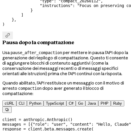
                "type"
: 
"compact_20260112"
,
                "instructions"
: 
"Focus on preserving co
            }
        ]
    },
)

Pausa dopo la compattazione
Usa
per mettere in pausa l'API dopo la
pause_after_compaction
generazione del riepilogo di compattazione. Questo ti consente
di aggiungere blocchi di contenuto aggiuntivi (come la
conservazione dei messaggi recenti o di messaggi specifici
orientati alle istruzioni) prima che l'API continui con la risposta.
Quando abilitato, l'API restituisce un messaggio con il motivo di
arresto
dopo aver generato il blocco di
compaction
compattazione:
cURL
CLI
Python
TypeScript
C#
Go
Java
PHP
Ruby

client 
=
 anthropic.Anthropic()
messages 
=
 [{
"role"
: 
"user"
, 
"content"
: 
"Hello, Claude"
response 
=
 client.beta.messages.create(