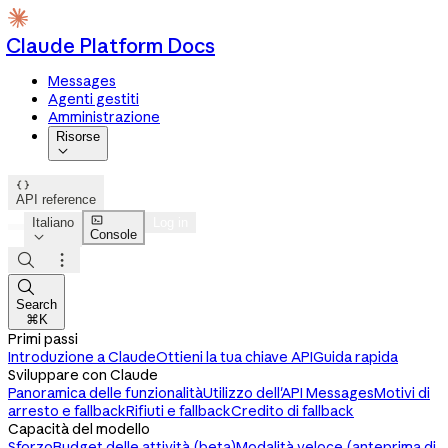
Claude Platform Docs
Messages
Agenti gestiti
Amministrazione
Risorse


API reference

Italiano
Log in
Console




Search
⌘K
Primi passi
Introduzione a Claude
Ottieni la tua chiave API
Guida rapida
Sviluppare con Claude
Panoramica delle funzionalità
Utilizzo dell'API Messages
Motivi di
arresto e fallback
Rifiuti e fallback
Credito di fallback
Capacità del modello
Sforzo
Budget delle attività (beta)
Modalità veloce (anteprima di