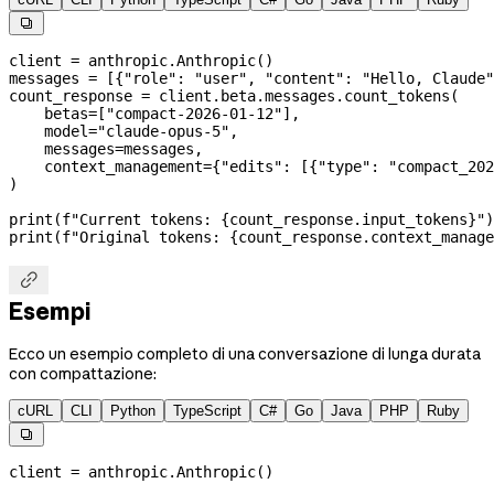

client 
=
 anthropic.Anthropic()
messages 
=
 [{
"role"
: 
"user"
, 
"content"
: 
"Hello, Claude"
count_response 
=
 client.beta.messages.count_tokens(
    betas
=
[
"compact-2026-01-12"
],
    model
=
"claude-opus-5"
,
    messages
=
messages,
    context_management
=
{
"edits"
: [{
"type"
: 
"compact_202
)
print
(
f
"Current tokens: 
{
count_response.input_tokens
}
"
)
print
(
f
"Original tokens: 
{
count_response.context_manag

Esempi
Ecco un esempio completo di una conversazione di lunga durata
con compattazione:
cURL
CLI
Python
TypeScript
C#
Go
Java
PHP
Ruby

client 
=
 anthropic.Anthropic()