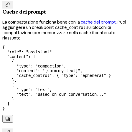

Cache dei prompt
La compattazione funziona bene con la
cache dei prompt
. Puoi
aggiungere un breakpoint
sui blocchi di
cache_control
compattazione per memorizzare nella cache il contenuto
riassunto.
{
  "role"
: 
"assistant"
,
  "content"
: [
    {
      "type"
: 
"compaction"
,
      "content"
: 
"[summary text]"
,
      "cache_control"
: { 
"type"
: 
"ephemeral"
 }
    },
    {
      "type"
: 
"text"
,
      "text"
: 
"Based on our conversation..."
    }
  ]
}
