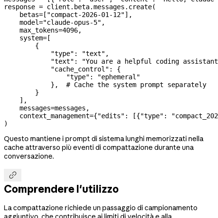
response 
=
 client.beta.messages.create(
    betas
=
[
"compact-2026-01-12"
],
    model
=
"claude-opus-5"
,
    max_tokens
=
4096
,
    system
=
[
        {
            "type"
: 
"text"
,
            "text"
: 
"You are a helpful coding assistant
            "cache_control"
: {
                "type"
: 
"ephemeral"
            },  
# Cache the system prompt separately
        }
    ],
    messages
=
messages,
    context_management
=
{
"edits"
: [{
"type"
: 
"compact_202
)
Questo mantiene i prompt di sistema lunghi memorizzati nella
cache attraverso più eventi di compattazione durante una
conversazione.

Comprendere l'utilizzo
La compattazione richiede un passaggio di campionamento
aggiuntivo, che contribuisce ai limiti di velocità e alla