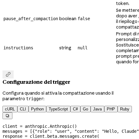
token.
Se mettere
dopo aver
boolean
pause_after_compaction
false
il riepilogo 
compattaz
Prompt di 
personaliz
Sostituisce
string
instructions
null
completame
prompt pre
quando for

Configurazione del trigger
Configura quando si attiva la compattazione usando il
parametro
:
trigger
cURL
CLI
Python
TypeScript
C#
Go
Java
PHP
Ruby

client 
=
 anthropic.Anthropic()
messages 
=
 [{
"role"
: 
"user"
, 
"content"
: 
"Hello, Claude"
response 
=
 client.beta.messages.create(