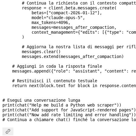
        # Continua la richiesta con il contesto compatt
        response 
=
 client.beta.messages.create(
            betas
=
[
"compact-2026-01-12"
],
            model
=
"claude-opus-5"
,
            max_tokens
=
4096
,
            messages
=
messages_after_compaction,
            context_management
=
{
"edits"
: [{
"type"
: 
"com
        )
        # Aggiorna la nostra lista di messaggi per rifl
        messages.clear()
        messages.extend(messages_after_compaction)
    # Aggiungi in coda la risposta finale
    messages.append({
"role"
: 
"assistant"
, 
"content"
: re
    # Restituisci il contenuto testuale
    return
 next
(block.text 
for
 block 
in
 response.conten
# Esegui una conversazione lunga
print
(chat(
"Help me build a Python web scraper"
))
print
(chat(
"Add support for JavaScript-rendered pages"
)
print
(chat(
"Now add rate limiting and error handling"
))
# Continua a chiamare chat() finché la conversazione lo
