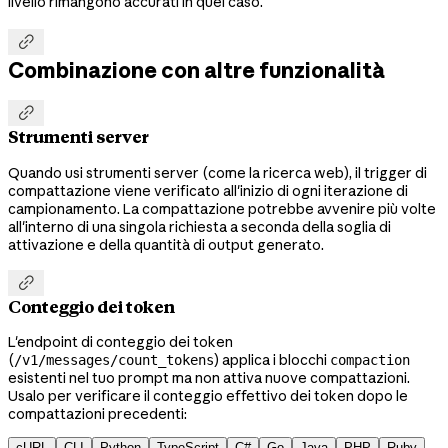
livello rimangono accurati in quel caso.

Combinazione con altre funzionalità

Strumenti server
Quando usi strumenti server (come la ricerca web), il trigger di
compattazione viene verificato all'inizio di ogni iterazione di
campionamento. La compattazione potrebbe avvenire più volte
all'interno di una singola richiesta a seconda della soglia di
attivazione e della quantità di output generato.

Conteggio dei token
L'endpoint di conteggio dei token
(
) applica i blocchi
/v1/messages/count_tokens
compaction
esistenti nel tuo prompt ma non attiva nuove compattazioni.
Usalo per verificare il conteggio effettivo dei token dopo le
compattazioni precedenti:
cURL
CLI
Python
TypeScript
C#
Go
Java
PHP
Ruby