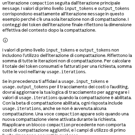
un'iterazione
seguita dall'iterazione principale
compaction
. I valori di primo livello
e
message
input_tokens
output_tokens
corrispondono esattamente all'iterazione
in questo
message
esempio perché c'è una sola iterazione non di compattazione. I
conteggi dei token dell'iterazione finale riflettono la dimensione
effettiva del contesto dopo la compattazione.

I valori di primo livello
e
non
input_tokens
output_tokens
includono l'utilizzo dell'iterazione di compattazione. Riflettono la
somma di tutte le iterazioni non di compattazione. Per calcolare
il totale dei token consumati e fatturati per una richiesta, somma
tutte le voci nell'array
.
usage.iterations
Se in precedenza ti affidavi a
e
usage.input_tokens
per il tracciamento dei costi o l'auditing,
usage.output_tokens
dovrai aggiornare la tua logica di tracciamento per aggregare i
valori di
quando la compattazione è abilitata.
usage.iterations
Con la beta di compattazione abilitata, ogni risposta include
, anche se non è avvenuta alcuna
usage.iterations
compattazione. Una voce
appare solo quando una
compaction
nuova compattazione viene attivata durante la richiesta.
Riapplicare un blocco
precedente non comporta
compaction
costi di compattazione aggiuntivi, e i campi di utilizzo di primo