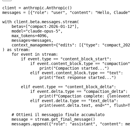
client 
=
 anthropic.Anthropic()
messages 
=
 [{
"role"
: 
"user"
, 
"content"
: 
"Hello, Claude"
with
 client.beta.messages.stream(
    betas
=
[
"compact-2026-01-12"
],
    model
=
"claude-opus-5"
,
    max_tokens
=
4096
,
    messages
=
messages,
    context_management
=
{
"edits"
: [{
"type"
: 
"compact_202
) 
as
 stream:
    for
 event 
in
 stream:
        if
 event.type 
==
 "content_block_start"
:
            if
 event.content_block.type 
==
 "compaction"
                print
(
"Compaction started..."
)
            elif
 event.content_block.type 
==
 "text"
:
                print
(
"Text response started..."
)
        elif
 event.type 
==
 "content_block_delta"
:
            if
 event.delta.type 
==
 "compaction_delta"
:
                print
(
f
"Compaction complete: 
{
len
(event
            elif
 event.delta.type 
==
 "text_delta"
:
                print
(event.delta.text, 
end
=
""
, 
flush
=
T
    # Ottieni il messaggio finale accumulato
    message 
=
 stream.get_final_message()
    messages.append({
"role"
: 
"assistant"
, 
"content"
: me