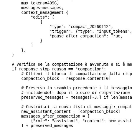
        max_tokens
=
4096
,
        messages
=
messages,
        context_management
=
{
            "edits"
: [
                {
                    "type"
: 
"compact_20260112"
,
                    "trigger"
: {
"type"
: 
"input_tokens"
,
                    "pause_after_compaction"
: 
True
,
                }
            ]
        },
    )
    # Verifica se la compattazione è avvenuta e si è me
    if
 response.stop_reason 
==
 "compaction"
:
        # Ottieni il blocco di compattazione dalla risp
        compaction_block 
=
 response.content[
0
]
        # Preserva lo scambio precedente + il messaggio
        # includendoli dopo il blocco di compattazione
        preserved_messages 
=
 messages[
-
3
:] 
if
 len
(messa
        # Costruisci la nuova lista di messaggi: compat
        new_assistant_content 
=
 [compaction_block]
        messages_after_compaction 
=
 [
            {
"role"
: 
"assistant"
, 
"content"
: new_assist
        ] 
+
 preserved_messages