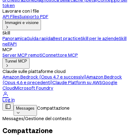
orchestrazione
Diagnostica della cache (beta)
Conteggio dei
token
Lavorare con i file
API Files
Supporto PDF
Immagini e visione

Skill
Panoramica
Guida rapida
Best practice
Skill per le aziende
Skill
nell'API
MCP
Server MCP remoti
Connettore MCP
Tunnel MCP

Claude sulle piattaforme cloud
Amazon Bedrock (Opus 4.7 e successivi)
Amazon Bedrock
(Opus 4.6 e precedenti)
Claude Platform su AWS
Google
Cloud
Microsoft Foundry

Log in

Compattazione
Messages

Messages
/
Gestione del contesto
Compattazione