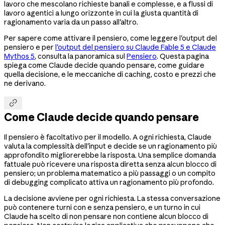
lavoro che mescolano richieste banali e complesse, e a flussi di
lavoro agentici a lungo orizzonte in cui la giusta quantità di
ragionamento varia da un passo all'altro.
Per sapere come attivare il pensiero, come leggere l'output del
pensiero e per
l'output del pensiero su Claude Fable 5 e Claude
Mythos 5
, consulta la panoramica sul
Pensiero
. Questa pagina
spiega come Claude decide quando pensare, come guidare
quella decisione, e le meccaniche di caching, costo e prezzi che
ne derivano.

Come Claude decide quando pensare
Il pensiero è facoltativo per il modello. A ogni richiesta, Claude
valuta la complessità dell'input e decide se un ragionamento più
approfondito migliorerebbe la risposta. Una semplice domanda
fattuale può ricevere una risposta diretta senza alcun blocco di
pensiero; un problema matematico a più passaggi o un compito
di debugging complicato attiva un ragionamento più profondo.
La decisione avviene per ogni richiesta. La stessa conversazione
può contenere turni con e senza pensiero, e un turno in cui
Claude ha scelto di non pensare non contiene alcun blocco di