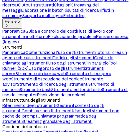
ricerca)
Output strutturati
Citazioni
Streaming dei
messaggi
Elaborazione in batch
Risultati di ricerca
Rifiuti in
streaming
Supporto multilingue
Embedding
Pensiero

Panoramica
Guida e controllo dei costi
Flussi di lavoro con
strumenti e multi-turno
Risoluzione dei problemi
Pensiero esteso
(legacy)
Strumenti
Panoramica
Come funziona l'uso degli strumenti
Tutorial: crea un
agente che usa strumenti
Definire gli strumenti
Gestire le
chiamate agli strumenti
Uso degli strumenti in parallelo
Tool
Runner (SDK)
Uso rigoroso degli strumenti
Strumenti
server
Strumento di ricerca web
Strumento di recupero
web
Strumento di esecuzione del codice
Strumento
advisor
Strumento di ricerca degli strumenti
Strumento di
memoria
Strumento bash
Strumento editor di testo
Strumento di
uso del computer
Risoluzione dei problemi
Infrastruttura degli strumenti
Riferimento degli strumenti
Gestire il contesto degli
strumenti
Combinazioni di strumenti
Uso degli strumenti con
cache dei prompt
Chiamata programmatica degli
strumenti
Streaming granulare degli strumenti
Gestione del contesto