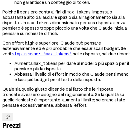
non garantisce un conteggio di token.
Poiché il pensiero conta ai fini di
, impostalo
max_tokens
abbastanza alto da lasciare spazio sia al ragionamento sia alla
risposta. Un
dimensionato per una risposta senza
max_tokens
pensiero è spesso troppo piccolo una volta che Claude inizia a
pensare su richieste difficili.
Con effort
e superiore, Claude può pensare
high
estensivamente ed è più probabile che esaurisca il budget. Se
vedi
nelle risposte, hai due rimedi:
stop_reason: "max_tokens"
Aumenta
per dare al modello più spazio per il
max_tokens
pensiero più la risposta.
Abbassa il livello di effort in modo che Claude pensi meno
e lasci più budget per il testo della risposta.
Quale sia quello giusto dipende dal fatto che le risposte
troncate avessero bisogno del ragionamento. Se la qualità su
quelle richieste è importante, aumenta il limite; se erano state
pensate eccessivamente, abbassa l'effort.

Prezzi