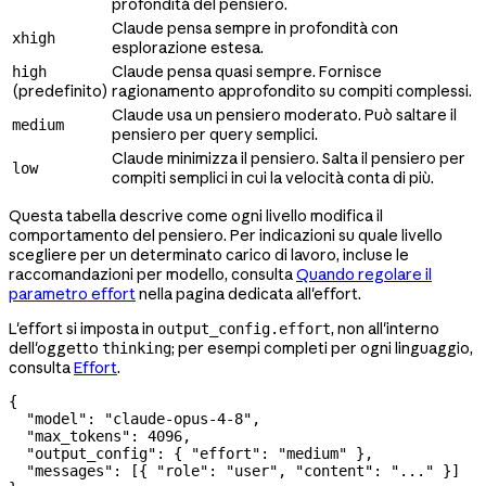
profondità del pensiero.
Claude pensa sempre in profondità con
xhigh
esplorazione estesa.
Claude pensa quasi sempre. Fornisce
high
(predefinito)
ragionamento approfondito su compiti complessi.
Claude usa un pensiero moderato. Può saltare il
medium
pensiero per query semplici.
Claude minimizza il pensiero. Salta il pensiero per
low
compiti semplici in cui la velocità conta di più.
Questa tabella descrive come ogni livello modifica il
comportamento del pensiero. Per indicazioni su quale livello
scegliere per un determinato carico di lavoro, incluse le
raccomandazioni per modello, consulta
Quando regolare il
parametro effort
nella pagina dedicata all'effort.
L'effort si imposta in
, non all'interno
output_config.effort
dell'oggetto
; per esempi completi per ogni linguaggio,
thinking
consulta
Effort
.
{
  "model"
: 
"claude-opus-4-8"
,
  "max_tokens"
: 
4096
,
  "output_config"
: { 
"effort"
: 
"medium"
 },
  "messages"
: [{ 
"role"
: 
"user"
, 
"content"
: 
"..."
 }]