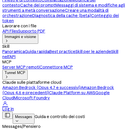
Finestre di contesto
Compattazione
Modifica del
contesto
Cache dei prompt
Messaggi di sistema e modifiche agli
strumenti a metà conversazione
Creare una modalità di
orchestrazione
Diagnostica della cache (beta)
Conteggio dei
token
Lavorare con i file
API Files
Supporto PDF
Immagini e visione

Skill
Panoramica
Guida rapida
Best practice
Skill per le aziende
Skill
nell'API
MCP
Server MCP remoti
Connettore MCP
Tunnel MCP

Claude sulle piattaforme cloud
Amazon Bedrock (Opus 4.7 e successivi)
Amazon Bedrock
(Opus 4.6 e precedenti)
Claude Platform su AWS
Google
Cloud
Microsoft Foundry

Log in

Guida e controllo dei costi
Messages

Messages
/
Pensiero