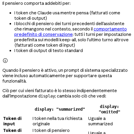
Il pensiero comporta addebiti per:
I token che Claude usa mentre pensa (fatturati come
token di output)
I blocchi di pensiero dei turni precedenti dell'assistente
che rimangono nel contesto, secondo il
comportamento
predefinito di conservazione
: tutti i turni per impostazione
predefinita sui modelli keep-all, solo l'ultimo turno altrove
(fatturati come token di input)
I token di output di testo standard

Quando il pensiero è attivo, un prompt di sistema specializzato
viene incluso automaticamente per supportare questa
funzionalità.
Ciò per cui vieni fatturato è lo stesso indipendentemente
dall'impostazione
; cambia solo ciò che vedi:
display
display:
display: "summarized"
"omitted"
Token di
I token nella tua richiesta
Uguale a
input
originale
summarized
Token di
I token di pensiero
Uguale a