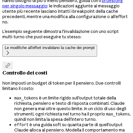
hanno bisogno di più o meno pensiero, guida con il
prompting
per singolo messaggio
: le indicazioni aggiunte al messaggio
utente più recente lasciano intatti i breakpoint della cache
precedenti, mentre una modifica alla configurazione o all'effort
no.
L'esempio seguente dimostra l'invalidazione con uno script
multi-turno che puoi eseguire tu stesso:
Le modifiche all'effort invalidano la cache dei prompt


Controllo dei costi
Non imposti un budget di token per il pensiero. Due controlli
limitano il costo:
è un limite rigido sull'output totale della
max_tokens
richiesta, pensiero e testo di risposta combinati. Claude
non genera mai oltre questo limite. In un ciclo di uso degli
strumenti, ogni richiesta nel turno ha il proprio
,
max_tokens
quindi non limita la spesa dell'intero turno.
è una guida soft su quanta parte di quell'output
effort
Claude alloca al pensiero. Modella il comportamento ma