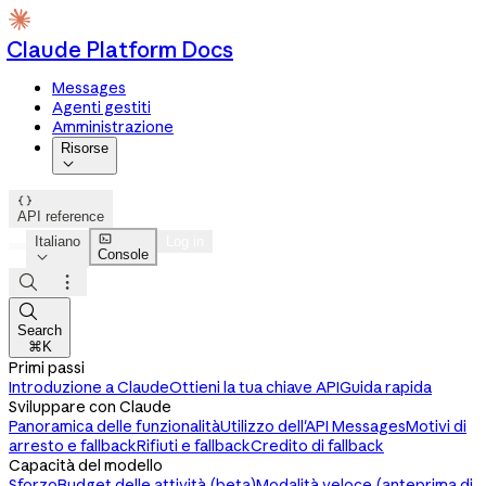
Claude Platform Docs
Messages
Agenti gestiti
Amministrazione
Risorse


API reference

Italiano
Log in
Console




Search
⌘K
Primi passi
Introduzione a Claude
Ottieni la tua chiave API
Guida rapida
Sviluppare con Claude
Panoramica delle funzionalità
Utilizzo dell'API Messages
Motivi di
arresto e fallback
Rifiuti e fallback
Credito di fallback
Capacità del modello
Sforzo
Budget delle attività (beta)
Modalità veloce (anteprima di