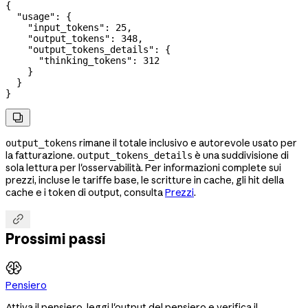
{
  "usage"
: {
    "input_tokens"
: 
25
,
    "output_tokens"
: 
348
,
    "output_tokens_details"
: {
      "thinking_tokens"
: 
312
    }
  }
}

rimane il totale inclusivo e autorevole usato per
output_tokens
la fatturazione.
è una suddivisione di
output_tokens_details
sola lettura per l'osservabilità. Per informazioni complete sui
prezzi, incluse le tariffe base, le scritture in cache, gli hit della
cache e i token di output, consulta
Prezzi
.

Prossimi passi
Pensiero
Attiva il pensiero, leggi l'output del pensiero e verifica il