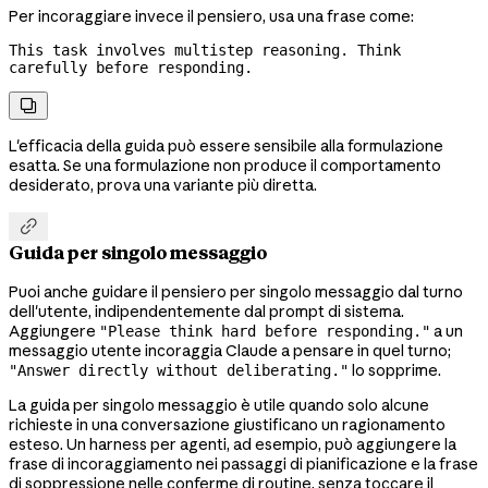
Per incoraggiare invece il pensiero, usa una frase come:
This task involves multistep reasoning. Think 
carefully before responding.

L'efficacia della guida può essere sensibile alla formulazione
esatta. Se una formulazione non produce il comportamento
desiderato, prova una variante più diretta.

Guida per singolo messaggio
Puoi anche guidare il pensiero per singolo messaggio dal turno
dell'utente, indipendentemente dal prompt di sistema.
Aggiungere
a un
"Please think hard before responding."
messaggio utente incoraggia Claude a pensare in quel turno;
lo sopprime.
"Answer directly without deliberating."
La guida per singolo messaggio è utile quando solo alcune
richieste in una conversazione giustificano un ragionamento
esteso. Un harness per agenti, ad esempio, può aggiungere la
frase di incoraggiamento nei passaggi di pianificazione e la frase
di soppressione nelle conferme di routine, senza toccare il