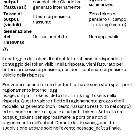
output
completi che Claude ha
summarized
(fatturati)
generato internamente
Token di
Zero token di
Il testo di pensiero
output
pensiero (il campo
riassunto
(visibili)
è vuoto)
thinking
Generazione
del
Nessun addebito
Non applicabile
riassunto

Il conteggio dei token di output fatturati
non
corrisponde al
conteggio dei token visibili nella risposta. Vieni fatturato per
l'intero processo di pensiero, non per il contenuto di pensiero
visibile nella risposta.
Per vedere quanti token di output fatturati sono stati spesi per il
ragionamento interno, leggi
nella
usage.output_tokens_details.thinking_tokens
risposta. Questo valore riflette il ragionamento grezzo che il
modello ha generato (non il testo riassunto restituito nel corpo)
ed è sempre minore o uguale a
. Sottrailo da
output_tokens
per approssimare la porzione non di
output_tokens
ragionamento dell'output. Durante lo streaming, questa
suddivisione appare solo nell'evento
finale.
message_delta