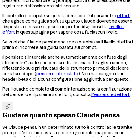
pensiero. Non costruire logica applicativa che presuppone che
ogni turno dell'assistente inizi con uno.
Il controllo principale su questa decisione è il parametro
effort
,
che agisce come guida soft su quanto Claude dovrebbe essere
disposto a pensare e quanto in profondità; consulta
Livelli di
effort
in questa pagina per sapere cosa fa ciascun livello.
Se vuoi che Claude pensi meno spesso, abbassa il livello di effort
prima di ricorrere alla guida basata sui prompt.
Il pensiero si intercala anche automaticamente con l'uso degli
strumenti: Claude può pensare tra le chiamate agli strumenti,
riflettendo su ogni risultato dello strumento prima di decidere
cosa fare dopo (
pensiero intercalato
). Non hai bisogno di un
header beta o di alcuna configurazione aggiuntiva per questo.
Per il quadro completo di come interagiscono la configurazione
del pensiero e il parametro effort, consulta
Pensiero ed effort
.

Guidare quanto spesso Claude pensa
Se Claude pensa in un determinato turno è controllabile tramite
prompt. L'effort imposta la postura generale, ma puoi anche