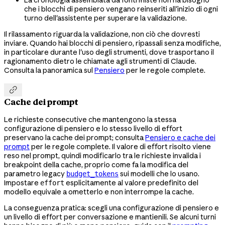
La cronologia assemblata da fonti miste non ha bisogno
che i blocchi di pensiero vengano reinseriti all'inizio di ogni
turno dell'assistente per superare la validazione.
Il rilassamento riguarda la validazione, non ciò che dovresti
inviare. Quando hai blocchi di pensiero, ripassali senza modifiche,
in particolare durante l'uso degli strumenti, dove trasportano il
ragionamento dietro le chiamate agli strumenti di Claude.
Consulta la panoramica sul
Pensiero
per le regole complete.

Cache dei prompt
Le richieste consecutive che mantengono la stessa
configurazione di pensiero e lo stesso livello di effort
preservano la cache dei prompt; consulta
Pensiero e cache dei
prompt
per le regole complete. Il valore di effort risolto viene
reso nel prompt, quindi modificarlo tra le richieste invalida i
breakpoint della cache, proprio come fa la modifica del
parametro legacy
sui modelli che lo usano.
budget_tokens
Impostare
esplicitamente al valore predefinito del
effort
modello equivale a ometterlo e non interrompe la cache.
La conseguenza pratica: scegli una configurazione di pensiero e
un livello di effort per conversazione e mantienili. Se alcuni turni