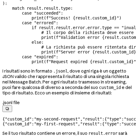
):
    match
 result.result.type:
        case
 "succeeded"
:
            print
(
f
"Success! 
{
result.custom_id
}
"
)
        case
 "errored"
:
            if
 result.result.error.error.type 
==
 "inval
                # Il corpo della richiesta deve essere 
                print
(
f
"Validation error 
{
result.custom
            else
:
                # La richiesta può essere ritentata dir
                print
(
f
"Server error 
{
result.custom_id
}
        case
 "expired"
:
            print
(
f
"Request expired 
{
result.custom_id
}
"
I risultati sono in formato
, dove ogni riga è un oggetto
.jsonl
JSON valido che rappresenta il risultato di una singola richiesta
nel Message Batch. Per ogni risultato trasmesso in streaming,
puoi fare qualcosa di diverso a seconda del suo
e del
custom_id
tipo di risultato. Ecco un esempio di insieme di risultati:
.jsonl file

{
"custom_id"
:
"my-second-request"
,
"result"
:{
"type"
:
"succ
{
"custom_id"
:
"my-first-request"
,
"result"
:{
"type"
:
"succe
Se il tuo risultato contiene un errore, il suo
sarà
result.error