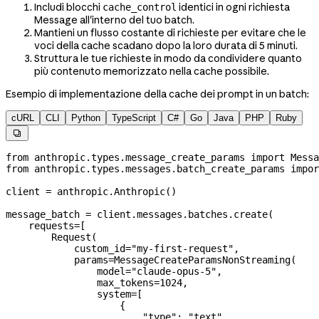
Includi blocchi
identici in ogni richiesta
cache_control
Message all'interno del tuo batch.
Mantieni un flusso costante di richieste per evitare che le
voci della cache scadano dopo la loro durata di 5 minuti.
Struttura le tue richieste in modo da condividere quanto
più contenuto memorizzato nella cache possibile.
Esempio di implementazione della cache dei prompt in un batch:
cURL
CLI
Python
TypeScript
C#
Go
Java
PHP
Ruby

from
 anthropic.types.message_create_params 
import
 Messa
from
 anthropic.types.messages.batch_create_params 
impor
client 
=
 anthropic.Anthropic()
message_batch 
=
 client.messages.batches.create(
    requests
=
[
        Request(
            custom_id
=
"my-first-request"
,
            params
=
MessageCreateParamsNonStreaming(
                model
=
"claude-opus-5"
,
                max_tokens
=
1024
,
                system
=
[
                    {
                        "type"
: 
"text"
,