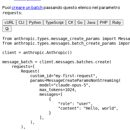
Puoi
creare un batch
passando questo elenco nel parametro
:
requests
cURL
CLI
Python
TypeScript
C#
Go
Java
PHP
Ruby

from
 anthropic.types.message_create_params 
import
 Messa
from
 anthropic.types.messages.batch_create_params 
impor
client 
=
 anthropic.Anthropic()
message_batch 
=
 client.messages.batches.create(
    requests
=
[
        Request(
            custom_id
=
"my-first-request"
,
            params
=
MessageCreateParamsNonStreaming(
                model
=
"claude-opus-5"
,
                max_tokens
=
1024
,
                messages
=
[
                    {
                        "role"
: 
"user"
,
                        "content"
: 
"Hello, world"
,
                    }
                ],
            ),
        ),