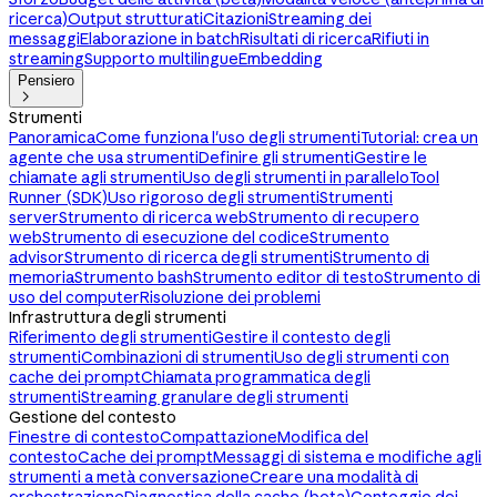
ricerca)
Output strutturati
Citazioni
Streaming dei
messaggi
Elaborazione in batch
Risultati di ricerca
Rifiuti in
streaming
Supporto multilingue
Embedding
Pensiero

Strumenti
Panoramica
Come funziona l'uso degli strumenti
Tutorial: crea un
agente che usa strumenti
Definire gli strumenti
Gestire le
chiamate agli strumenti
Uso degli strumenti in parallelo
Tool
Runner (SDK)
Uso rigoroso degli strumenti
Strumenti
server
Strumento di ricerca web
Strumento di recupero
web
Strumento di esecuzione del codice
Strumento
advisor
Strumento di ricerca degli strumenti
Strumento di
memoria
Strumento bash
Strumento editor di testo
Strumento di
uso del computer
Risoluzione dei problemi
Infrastruttura degli strumenti
Riferimento degli strumenti
Gestire il contesto degli
strumenti
Combinazioni di strumenti
Uso degli strumenti con
cache dei prompt
Chiamata programmatica degli
strumenti
Streaming granulare degli strumenti
Gestione del contesto
Finestre di contesto
Compattazione
Modifica del
contesto
Cache dei prompt
Messaggi di sistema e modifiche agli
strumenti a metà conversazione
Creare una modalità di