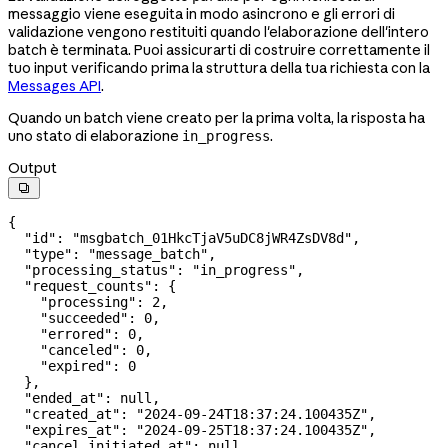
messaggio viene eseguita in modo asincrono e gli errori di
validazione vengono restituiti quando l'elaborazione dell'intero
batch è terminata. Puoi assicurarti di costruire correttamente il
tuo input verificando prima la struttura della tua richiesta con la
Messages API
.
Quando un batch viene creato per la prima volta, la risposta ha
uno stato di elaborazione
.
in_progress
Output

{
  "id"
: 
"msgbatch_01HkcTjaV5uDC8jWR4ZsDV8d"
,
  "type"
: 
"message_batch"
,
  "processing_status"
: 
"in_progress"
,
  "request_counts"
: {
    "processing"
: 
2
,
    "succeeded"
: 
0
,
    "errored"
: 
0
,
    "canceled"
: 
0
,
    "expired"
: 
0
  },
  "ended_at"
: 
null
,
  "created_at"
: 
"2024-09-24T18:37:24.100435Z"
,
  "expires_at"
: 
"2024-09-25T18:37:24.100435Z"
,
  "cancel_initiated_at"
: 
null
,