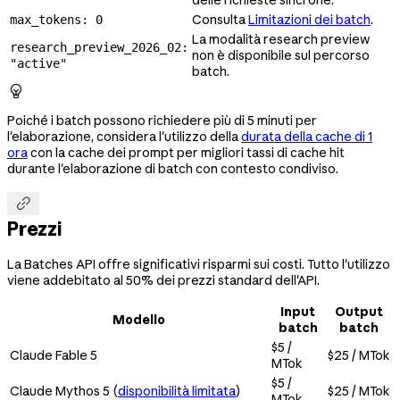
Consulta
Limitazioni dei batch
.
max_tokens: 0
La modalità research preview
research_preview_2026_02:
non è disponibile sul percorso
"active"
batch.

Poiché i batch possono richiedere più di 5 minuti per
l'elaborazione, considera l'utilizzo della
durata della cache di 1
ora
con la cache dei prompt per migliori tassi di cache hit
durante l'elaborazione di batch con contesto condiviso.

Prezzi
La Batches API offre significativi risparmi sui costi. Tutto l'utilizzo
viene addebitato al 50% dei prezzi standard dell'API.
Input
Output
Modello
batch
batch
$5 /
Claude Fable 5
$25 / MTok
MTok
$5 /
Claude Mythos 5 (
disponibilità limitata
)
$25 / MTok
MTok