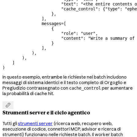
                        "text"
: 
"<the entire contents o
                        "cache_control"
: {
"type"
: 
"ephe
                    },
                ],
                messages
=
[
                    {
                        "role"
: 
"user"
,
                        "content"
: 
"Write a summary of 
                    }
                ],
            ),
        ),
    ]
)
In questo esempio, entrambe le richieste nel batch includono
messaggi di sistema identici e il testo completo di Orgoglio e
Pregiudizio contrassegnato con
per aumentare
cache_control
la probabilità di cache hit.

Strumenti server e il ciclo agentico
Tutti gli
strumenti server
(ricerca web, recupero web,
esecuzione di codice, connettori MCP, advisor e ricerca di
strumenti) funzionano nelle richieste batch. Il worker batch