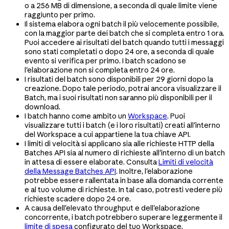
o a 256 MB di dimensione, a seconda di quale limite viene
raggiunto per primo.
Il sistema elabora ogni batch il più velocemente possibile,
con la maggior parte dei batch che si completa entro 1 ora.
Puoi accedere ai risultati del batch quando tutti i messaggi
sono stati completati o dopo 24 ore, a seconda di quale
evento si verifica per primo. I batch scadono se
l'elaborazione non si completa entro 24 ore.
I risultati del batch sono disponibili per 29 giorni dopo la
creazione. Dopo tale periodo, potrai ancora visualizzare il
Batch, ma i suoi risultati non saranno più disponibili per il
download.
I batch hanno come ambito un
Workspace
. Puoi
visualizzare tutti i batch (e i loro risultati) creati all'interno
del Workspace a cui appartiene la tua chiave API.
I limiti di velocità si applicano sia alle richieste HTTP della
Batches API sia al numero di richieste all'interno di un batch
in attesa di essere elaborate. Consulta
Limiti di velocità
della Message Batches API
. Inoltre, l'elaborazione
potrebbe essere rallentata in base alla domanda corrente
e al tuo volume di richieste. In tal caso, potresti vedere più
richieste scadere dopo 24 ore.
A causa dell'elevato throughput e dell'elaborazione
concorrente, i batch potrebbero superare leggermente il
limite di spesa
configurato del tuo Workspace.