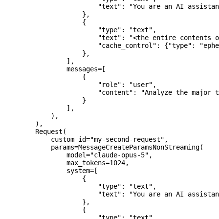
                        "text"
: 
"You are an AI assistan
                    },
                    {
                        "type"
: 
"text"
,
                        "text"
: 
"<the entire contents o
                        "cache_control"
: {
"type"
: 
"ephe
                    },
                ],
                messages
=
[
                    {
                        "role"
: 
"user"
,
                        "content"
: 
"Analyze the major t
                    }
                ],
            ),
        ),
        Request(
            custom_id
=
"my-second-request"
,
            params
=
MessageCreateParamsNonStreaming(
                model
=
"claude-opus-5"
,
                max_tokens
=
1024
,
                system
=
[
                    {
                        "type"
: 
"text"
,
                        "text"
: 
"You are an AI assistan
                    },
                    {
                        "type"
: 
"text"
,