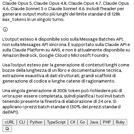
Claude Opus 5, Claude Opus 4.8, Claude Opus 4.7, Claude Opus
4.6, Claude Sonnet 5 o Claude Sonnet 4.6. Includi l'header per
generare output molto più lunghi del limite standard di 128k
in un singolo turno.
max_tokens

L'output esteso è disponibile solo sulla Message Batches API,
non sulla Messages API sincrona. È supportato sulla Claude API e
sulla Claude Platform su AWS, e non è attualmente disponibile su
Amazon Bedrock, Google Cloud o Microsoft Foundry.
Usa l'output esteso per la generazione di contenuti lunghi come
bozze della lunghezza di un libro e documentazione tecnica,
estrazione esaustiva di dati strutturati, grandi scaffold di
generazione di codice e lunghe catene di ragionamento.
Una singola generazione di 300k token può richiedere più di
un'ora per essere completata, quindi pianifica i tuoi invii batch
tenendo presente la finestra di elaborazione di 24 ore. Si
applicano i prezzi batch standard (50% dei prezzi standard
dell'API).
cURL
CLI
Python
TypeScript
C#
Go
Java
PHP
Ruby
