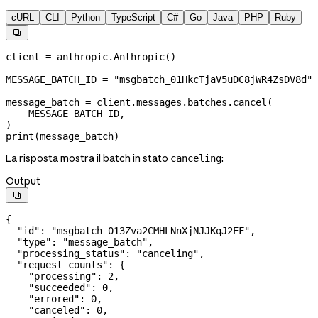
cURL
CLI
Python
TypeScript
C#
Go
Java
PHP
Ruby

client 
=
 anthropic.Anthropic()
MESSAGE_BATCH_ID
 =
 "msgbatch_01HkcTjaV5uDC8jWR4ZsDV8d"
message_batch 
=
 client.messages.batches.cancel(
    MESSAGE_BATCH_ID
,
)
print
(message_batch)
La risposta mostra il batch in stato
:
canceling
Output

{
  "id"
: 
"msgbatch_013Zva2CMHLNnXjNJJKqJ2EF"
,
  "type"
: 
"message_batch"
,
  "processing_status"
: 
"canceling"
,
  "request_counts"
: {
    "processing"
: 
2
,
    "succeeded"
: 
0
,
    "errored"
: 
0
,
    "canceled"
: 
0
,