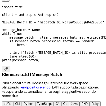
import
 time
client 
=
 anthropic.Anthropic()
MESSAGE_BATCH_ID
 =
 "msgbatch_01HkcTjaV5uDC8jWR4ZsDV8d"
message_batch 
=
 None
while
 True
:
    message_batch 
=
 client.messages.batches.retrieve(
ME
    if
 message_batch.processing_status 
==
 "ended"
:
        break
    print
(
f
"Batch 
{
MESSAGE_BATCH_ID
}
 is still processin
    time.sleep(
60
)
print
(message_batch)

Elencare tutti i Message Batch
Puoi elencare tutti i Message Batch nel tuo Workspace
utilizzando l'
endpoint di elenco
. L'API supporta la paginazione,
recuperando automaticamente pagine aggiuntive secondo
necessità:
cURL
CLI
Python
TypeScript
C#
Go
Java
PHP
Ruby