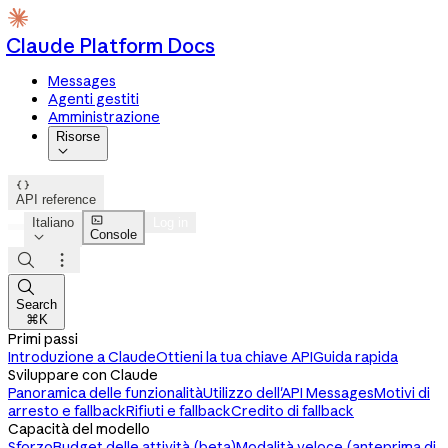
Claude Platform Docs
Messages
Agenti gestiti
Amministrazione
Risorse


API reference

Italiano
Log in
Console




Search
⌘K
Primi passi
Introduzione a Claude
Ottieni la tua chiave API
Guida rapida
Sviluppare con Claude
Panoramica delle funzionalità
Utilizzo dell'API Messages
Motivi di
arresto e fallback
Rifiuti e fallback
Credito di fallback
Capacità del modello
Sforzo
Budget delle attività (beta)
Modalità veloce (anteprima di