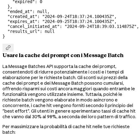
    "expired"
: 
0
  },
  "ended_at"
: 
null
,
  "created_at"
: 
"2024-09-24T18:37:24.100435Z"
,
  "expires_at"
: 
"2024-09-25T18:37:24.100435Z"
,
  "cancel_initiated_at"
: 
"2024-09-24T18:39:03.114875Z"
,
  "results_url"
: 
null
}

Usare la cache dei prompt con i Message Batch
La Message Batches API supporta la cache dei prompt,
consentendoti di ridurre potenzialmente i costi e i tempi di
elaborazione per le richieste batch. Gli sconti sui prezzi della
cache dei prompt e dei Message Batch possono cumularsi,
offrendo risparmi sui costi ancora maggiori quando entrambe le
funzionalità vengono utilizzate insieme. Tuttavia, poiché le
richieste batch vengono elaborate in modo asincrono e
concorrente, i cache hit vengono forniti secondo il principio del
"best effort". Gli utenti in genere sperimentano tassi di cache hit
che vanno dal 30% al 98%, a seconda dei loro pattern di traffico.
Per massimizzare la probabilità di cache hit nelle tue richieste
batch: