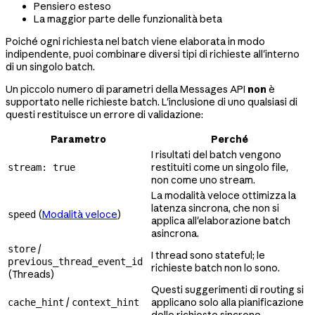
Pensiero esteso
La maggior parte delle funzionalità beta
Poiché ogni richiesta nel batch viene elaborata in modo
indipendente, puoi combinare diversi tipi di richieste all'interno
di un singolo batch.
Un piccolo numero di parametri della Messages API
non
è
supportato nelle richieste batch. L'inclusione di uno qualsiasi di
questi restituisce un errore di validazione:
Parametro
Perché
I risultati del batch vengono
restituiti come un singolo file,
stream: true
non come uno stream.
La modalità veloce ottimizza la
latenza sincrona, che non si
(
Modalità veloce
)
speed
applica all'elaborazione batch
asincrona.
/
store
I thread sono stateful; le
previous_thread_event_id
richieste batch non lo sono.
(Threads)
Questi suggerimenti di routing si
/
applicano solo alla pianificazione
cache_hint
context_hint
delle richieste sincrone.