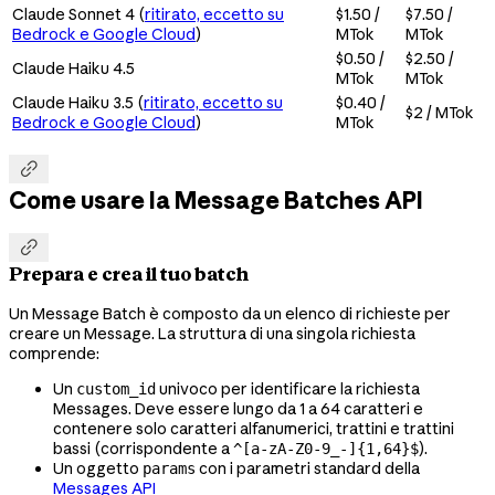
Claude Sonnet 4 (
ritirato, eccetto su
$1.50 /
$7.50 /
Bedrock e Google Cloud
)
MTok
MTok
$0.50 /
$2.50 /
Claude Haiku 4.5
MTok
MTok
Claude Haiku 3.5 (
ritirato, eccetto su
$0.40 /
$2 / MTok
Bedrock e Google Cloud
)
MTok

Come usare la Message Batches API

Prepara e crea il tuo batch
Un Message Batch è composto da un elenco di richieste per
creare un Message. La struttura di una singola richiesta
comprende:
Un
univoco per identificare la richiesta
custom_id
Messages. Deve essere lungo da 1 a 64 caratteri e
contenere solo caratteri alfanumerici, trattini e trattini
bassi (corrispondente a
).
^[a-zA-Z0-9_-]{1,64}$
Un oggetto
con i parametri standard della
params
Messages API