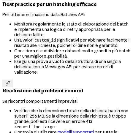
Best practice per un batching efficace
Per ottenere il massimo dalla Batches API:
Monitora regolarmente lo stato di elaborazione del batch
e implementa una logica di retry appropriata per le
richieste fallite.
Usa valori
significativi per abbinare facilmente i
custom_id
risultati alle richieste, poiché l'ordine non è garantito.
Considera di suddividere dataset molto grandi in più batch
per una migliore gestibilità.
Esegui una prova a vuoto della struttura di una singola
richiesta con la Messages API per evitare errori di
validazione.

Risoluzione dei problemi comuni
Se riscontri comportamenti imprevisti:
Verifica che la dimensione totale della richiesta batch non
superi i 256 MB. Se la dimensione della richiesta è troppo
grande, potresti ricevere un errore 413
.
request_too_large
Controlla di utilizzare
modelli supportati
per tutte le