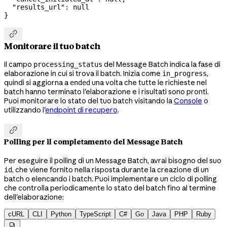
  "results_url"
: 
null
}

Monitorare il tuo batch
Il campo
del Message Batch indica la fase di
processing_status
elaborazione in cui si trova il batch. Inizia come
,
in_progress
quindi si aggiorna a
una volta che tutte le richieste nel
ended
batch hanno terminato l'elaborazione e i risultati sono pronti.
Puoi monitorare lo stato del tuo batch visitando la
Console
o
utilizzando l'
endpoint di recupero
.

Polling per il completamento del Message Batch
Per eseguire il polling di un Message Batch, avrai bisogno del suo
, che viene fornito nella risposta durante la creazione di un
id
batch o elencando i batch. Puoi implementare un ciclo di polling
che controlla periodicamente lo stato del batch fino al termine
dell'elaborazione:
cURL
CLI
Python
TypeScript
C#
Go
Java
PHP
Ruby
