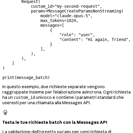
        Request(
            custom_id
=
"my-second-request"
,
            params
=
MessageCreateParamsNonStreaming(
                model
=
"claude-opus-5"
,
                max_tokens
=
1024
,
                messages
=
[
                    {
                        "role"
: 
"user"
,
                        "content"
: 
"Hi again, friend"
,
                    }
                ],
            ),
        ),
    ]
)
print
(message_batch)
In questo esempio, due richieste separate vengono
raggruppate insieme per l'elaborazione asincrona. Ogni richiesta
ha un
univoco e contiene i parametri standard che
custom_id
useresti per una chiamata alla Messages API.

Testa le tue richieste batch con la Messages API
La validazione dell'oggetto
per ogni richiesta di
params