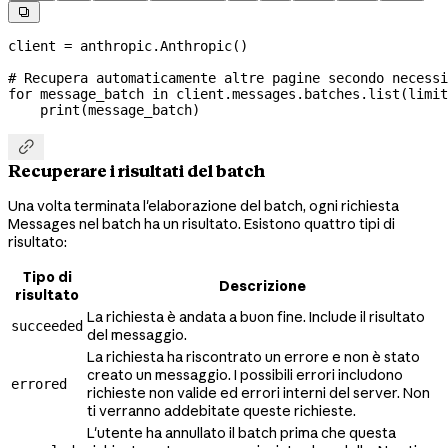

client 
=
 anthropic.Anthropic()
# Recupera automaticamente altre pagine secondo necessi
for
 message_batch 
in
 client.messages.batches.list(
limit
    print
(message_batch)

Recuperare i risultati del batch
Una volta terminata l'elaborazione del batch, ogni richiesta
Messages nel batch ha un risultato. Esistono quattro tipi di
risultato:
Tipo di
Descrizione
risultato
La richiesta è andata a buon fine. Include il risultato
succeeded
del messaggio.
La richiesta ha riscontrato un errore e non è stato
creato un messaggio. I possibili errori includono
errored
richieste non valide ed errori interni del server. Non
ti verranno addebitate queste richieste.
L'utente ha annullato il batch prima che questa