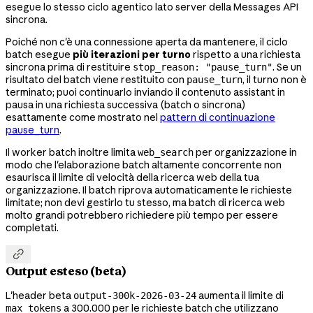
esegue lo stesso ciclo agentico lato server della Messages API
sincrona.
Poiché non c'è una connessione aperta da mantenere, il ciclo
batch esegue
più iterazioni per turno
rispetto a una richiesta
sincrona prima di restituire
. Se un
stop_reason: "pause_turn"
risultato del batch viene restituito con
, il turno non è
pause_turn
terminato; puoi continuarlo inviando il contenuto assistant in
pausa in una richiesta successiva (batch o sincrona)
esattamente come mostrato nel
pattern di continuazione
pause_turn
.
Il worker batch inoltre limita
per organizzazione in
web_search
modo che l'elaborazione batch altamente concorrente non
esaurisca il limite di velocità della ricerca web della tua
organizzazione. Il batch riprova automaticamente le richieste
limitate; non devi gestirlo tu stesso, ma batch di ricerca web
molto grandi potrebbero richiedere più tempo per essere
completati.

Output esteso (beta)
L'header beta
aumenta il limite di
output-300k-2026-03-24
a 300.000 per le richieste batch che utilizzano
max_tokens