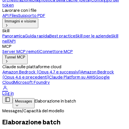
orchestrazione
Diagnostica della cache (beta)
Conteggio dei
token
Lavorare con i file
API Files
Supporto PDF
Immagini e visione

Skill
Panoramica
Guida rapida
Best practice
Skill per le aziende
Skill
nell'API
MCP
Server MCP remoti
Connettore MCP
Tunnel MCP

Claude sulle piattaforme cloud
Amazon Bedrock (Opus 4.7 e successivi)
Amazon Bedrock
(Opus 4.6 e precedenti)
Claude Platform su AWS
Google
Cloud
Microsoft Foundry

Log in

Elaborazione in batch
Messages

Messages
/
Capacità del modello
Elaborazione batch