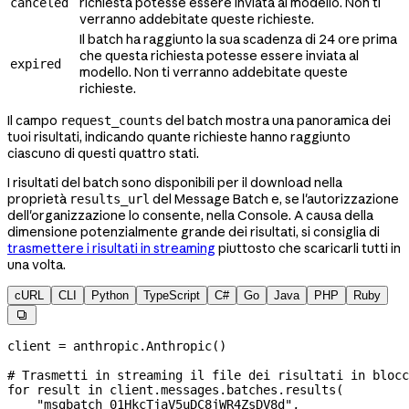
richiesta potesse essere inviata al modello. Non ti
canceled
verranno addebitate queste richieste.
Il batch ha raggiunto la sua scadenza di 24 ore prima
che questa richiesta potesse essere inviata al
expired
modello. Non ti verranno addebitate queste
richieste.
Il campo
del batch mostra una panoramica dei
request_counts
tuoi risultati, indicando quante richieste hanno raggiunto
ciascuno di questi quattro stati.
I risultati del batch sono disponibili per il download nella
proprietà
del Message Batch e, se l'autorizzazione
results_url
dell'organizzazione lo consente, nella Console. A causa della
dimensione potenzialmente grande dei risultati, si consiglia di
trasmettere i risultati in streaming
piuttosto che scaricarli tutti in
una volta.
cURL
CLI
Python
TypeScript
C#
Go
Java
PHP
Ruby

client 
=
 anthropic.Anthropic()
# Trasmetti in streaming il file dei risultati in blocc
for
 result 
in
 client.messages.batches.results(
    "msgbatch_01HkcTjaV5uDC8jWR4ZsDV8d"
,