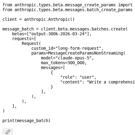
from
 anthropic.types.beta.message_create_params 
import
 
from
 anthropic.types.beta.messages.batch_create_params 
client 
=
 anthropic.Anthropic()
message_batch 
=
 client.beta.messages.batches.create(
    betas
=
[
"output-300k-2026-03-24"
],
    requests
=
[
        Request(
            custom_id
=
"long-form-request"
,
            params
=
MessageCreateParamsNonStreaming(
                model
=
"claude-opus-5"
,
                max_tokens
=
300_000
,
                messages
=
[
                    {
                        "role"
: 
"user"
,
                        "content"
: 
"Write a comprehensi
                    }
                ],
            ),
        ),
    ],
)
print
(message_batch)
