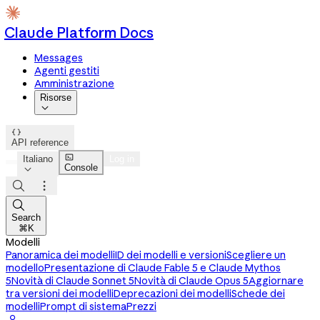
Claude Platform Docs
Messages
Agenti gestiti
Amministrazione
Risorse


API reference

Italiano
Log in
Console




Search
⌘K
Modelli
Panoramica dei modelli
ID dei modelli e versioni
Scegliere un
modello
Presentazione di Claude Fable 5 e Claude Mythos
5
Novità di Claude Sonnet 5
Novità di Claude Opus 5
Aggiornare
tra versioni dei modelli
Deprecazioni dei modelli
Schede dei
modelli
Prompt di sistema
Prezzi