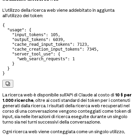
L'utilizzo della ricerca web viene addebitato in aggiunta
all'utilizzo dei token:
{
  "usage"
: {
    "input_tokens"
: 
105
,
    "output_tokens"
: 
6039
,
    "cache_read_input_tokens"
: 
7123
,
    "cache_creation_input_tokens"
: 
7345
,
    "server_tool_use"
: {
      "web_search_requests"
: 
1
    }
  }
}

La ricerca web è disponibile sull'API di Claude al costo di
10 $ per
1.000 ricerche
, oltre ai costi standard dei token per i contenuti
generati dalla ricerca. I risultati della ricerca web recuperati nel
corso di una conversazione vengono conteggiati come token di
input, sia nelle iterazioni di ricerca eseguite durante un singolo
turno sia nei turni successivi della conversazione.
Ogni ricerca web viene conteggiata come un singolo utilizzo,