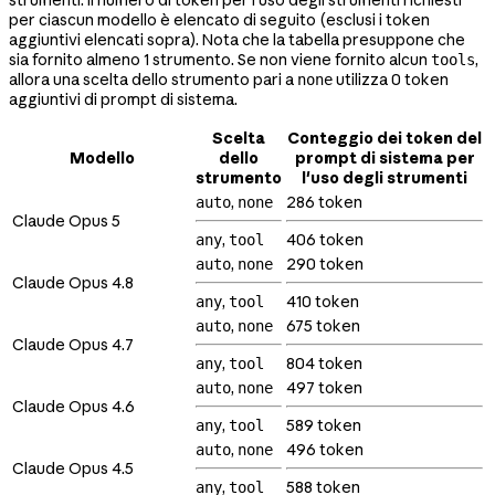
strumenti. Il numero di token per l'uso degli strumenti richiesti
per ciascun modello è elencato di seguito (esclusi i token
aggiuntivi elencati sopra). Nota che la tabella presuppone che
sia fornito almeno 1 strumento. Se non viene fornito alcun
,
tools
allora una scelta dello strumento pari a
utilizza 0 token
none
aggiuntivi di prompt di sistema.
Scelta
Conteggio dei token del
Modello
dello
prompt di sistema per
strumento
l'uso degli strumenti
,
286 token
auto
none
Claude Opus 5
,
406 token
any
tool
,
290 token
auto
none
Claude Opus 4.8
,
410 token
any
tool
,
675 token
auto
none
Claude Opus 4.7
,
804 token
any
tool
,
497 token
auto
none
Claude Opus 4.6
,
589 token
any
tool
,
496 token
auto
none
Claude Opus 4.5
,
588 token
any
tool