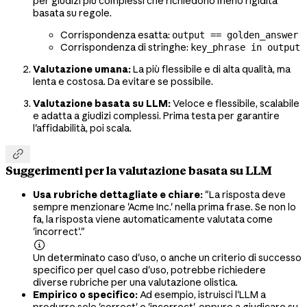
per giudizi più complessi che richiedono meno rigidità
basata su regole.
Corrispondenza esatta:
output == golden_answer
Corrispondenza di stringhe:
key_phrase in output
Valutazione umana:
La più flessibile e di alta qualità, ma
lenta e costosa. Da evitare se possibile.
Valutazione basata su LLM:
Veloce e flessibile, scalabile
e adatta a giudizi complessi. Prima testa per garantire
l'affidabilità, poi scala.

Suggerimenti per la valutazione basata su LLM
Usa rubriche dettagliate e chiare:
"La risposta deve
sempre menzionare 'Acme Inc.' nella prima frase. Se non lo
fa, la risposta viene automaticamente valutata come
'incorrect'."

Un determinato caso d'uso, o anche un criterio di successo
specifico per quel caso d'uso, potrebbe richiedere
diverse rubriche per una valutazione olistica.
Empirico o specifico:
Ad esempio, istruisci l'LLM a