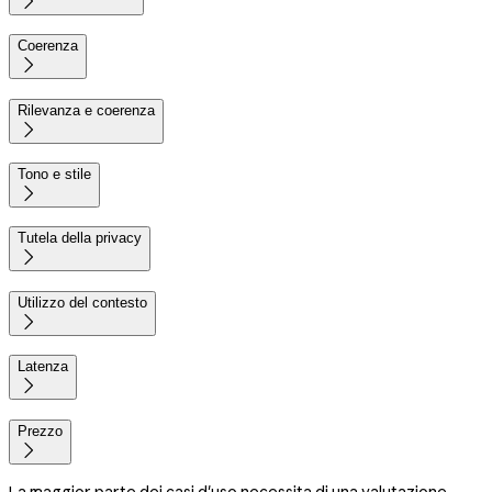

Coerenza

Rilevanza e coerenza

Tono e stile

Tutela della privacy

Utilizzo del contesto

Latenza

Prezzo

La maggior parte dei casi d'uso necessita di una valutazione