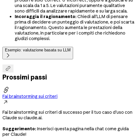
produrre solo 'correct' o 'incorrect', oppure a giudicare su
una scala da 1 a 5. Le valutazioni puramente qualitative
sono difficili da analizzare rapidamente e su larga scala.
Incoraggia il ragionamento:
Chiedi all'LLM di pensare
prima di decidere un punteggio di valutazione, e poi scarta
il ragionamento. Questo aumenta le prestazioni della
valutazione, in particolare per i compiti che richiedono
giudizi complessi.
Esempio: valutazione basata su LLM


Prossimi passi

Fai brainstorming sui criteri

Fai brainstorming sui criteri di successo per il tuo caso d'uso con
Claude su claude.ai.
Suggerimento:
Inserisci questa pagina nella chat come guida
per Claude!