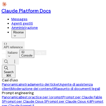
Claude Platform Docs
Messages
Agenti gestiti
Amministrazione
Risorse


API reference

Italiano
Log in
Console




Search
⌘K
Casi d'uso
Panoramica
Instradamento dei ticket
Agente di assistenza
clienti
Moderazione dei contenuti
Riassunto di documenti legali
Prompt engineering
Panoramica
Best practice per i prompt
Prompt per Claude Fable
5
Prompt per Claude Opus 5
Prompt per Claude Opus 4.8
Prompt
per Claude Sonnet 5