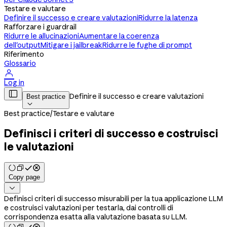
Testare e valutare
Definire il successo e creare valutazioni
Ridurre la latenza
Rafforzare i guardrail
Ridurre le allucinazioni
Aumentare la coerenza
dell'output
Mitigare i jailbreak
Ridurre le fughe di prompt
Riferimento
Glossario

Log in

Definire il successo e creare valutazioni
Best practice

Best practice
/
Testare e valutare
Definisci i criteri di successo e costruisci
le valutazioni
Copy page

Definisci criteri di successo misurabili per la tua applicazione LLM
e costruisci valutazioni per testarla, dai controlli di
corrispondenza esatta alla valutazione basata su LLM.