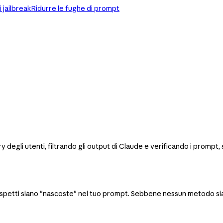
i jailbreak
Ridurre le fughe di prompt
ry degli utenti, filtrando gli output di Claude e verificando i promp
spetti siano "nascoste" nel tuo prompt. Sebbene nessun metodo sia in