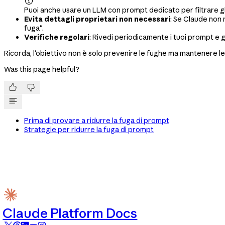

Puoi anche usare un LLM con prompt dedicato per filtrare gli
Evita dettagli proprietari non necessari
: Se Claude non 
fuga".
Verifiche regolari
: Rivedi periodicamente i tuoi prompt e gl
Ricorda, l'obiettivo non è solo prevenire le fughe ma mantenere l
Was this page helpful?


Prima di provare a ridurre la fuga di prompt
Strategie per ridurre la fuga di prompt
Claude Platform Docs