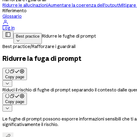
Ridurre le allucinazioni
Aumentare la coerenza dell'output
Mitigare 
Riferimento
Glossario

Log in

Ridurre le fughe di prompt
Best practice

Best practice
/
Rafforzare i guardrail
Ridurre la fuga di prompt
Copy page

Riduci il rischio di fughe di prompt separando il contesto dalle que
Copy page

Le fughe di prompt possono esporre informazioni sensibili che ti a
significativamente il rischio.
