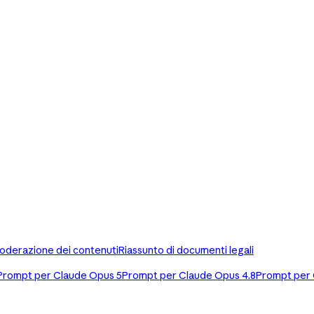
oderazione dei contenuti
Riassunto di documenti legali
Prompt per Claude Opus 5
Prompt per Claude Opus 4.8
Prompt per 