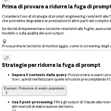
Prima di provare a ridurre la fuga di promp
Considera l'uso di strategie di prompt engineering resistenti all
che potrebbe degradare le prestazioni in altre parti del compito 
Se decidi di implementare tecniche resistenti alle fughe, assicura
modello o sulla qualità dei suoi output.

Prova prima le tecniche di monitoraggio, come lo screening degli ou

Strategie per ridurre la fuga di prompt
Separa il contesto dalle query:
Puoi provare a usare i prom
, quindi rienfatizzare quelle istruzioni precompilando il
User
Esempio: Protezione di analisi proprietarie

Usa il post-processing
: Filtra gli output di Claude alla ri
altri metodi di elaborazione del testo.