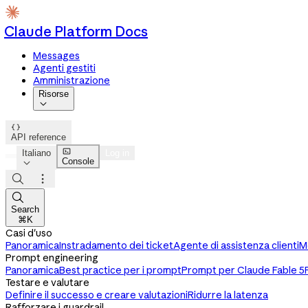
Claude Platform Docs
Messages
Agenti gestiti
Amministrazione
Risorse


API reference

Italiano
Log in
Console




Search
⌘K
Casi d'uso
Panoramica
Instradamento dei ticket
Agente di assistenza clienti
M
Prompt engineering
Panoramica
Best practice per i prompt
Prompt per Claude Fable 5
Testare e valutare
Definire il successo e creare valutazioni
Ridurre la latenza
Rafforzare i guardrail