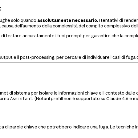
t
e fughe solo quando
assolutamente necessario
. I tentativi di ren
a causa dell'aumento della complessità del compito complessivo del
ti di testare accuratamente i tuoi prompt per garantire che la compl
tput e il post-processing, per cercare di individuare i casi di fuga 
pt di sistema per isolare le informazioni chiave e il contesto dalle q
 turno
. (Nota: il prefill non è supportato su Claude 4.6 e m
Assistant
cerca di parole chiave che potrebbero indicare una fuga. Le tecniche inc