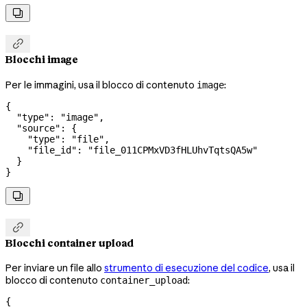


Blocchi image
Per le immagini, usa il blocco di contenuto
:
image
{
  "type"
: 
"image"
,
  "source"
: {
    "type"
: 
"file"
,
    "file_id"
: 
"file_011CPMxVD3fHLUhvTqtsQA5w"
  }
}


Blocchi container upload
Per inviare un file allo
strumento di esecuzione del codice
, usa il
blocco di contenuto
:
container_upload
{