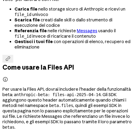
Carica file
nello storage sicuro di Anthropic e ricevi un
univoco
file_id
Scarica file
creati dalle skill o dallo strumento di
esecuzione del codice
Referenzia file
nelle richieste
Messages
usando il
invece di ricaricare il contenuto
file_id
Gestisci i tuoi file
con operazioni di elenco, recupero ed
eliminazione

Come usare la Files API

Per usare la Files API, dovrai includere l'header della funzionalità
beta:
. Gli SDK
anthropic-beta: files-api-2025-04-14
aggiungono questo header automaticamente quando chiami i
metodi nel namespace
, quindi gli esempi SDK in
beta.files
questa pagina non lo passano esplicitamente per le operazioni
sui file. Le richieste Messages che referenziano un file invece lo
richiedono, e gli esempi SDK lo passano tramite il loro parametro
.
betas