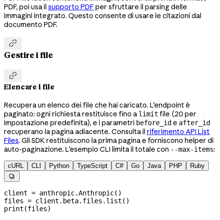
PDF, poi usa il
supporto PDF
per sfruttare il parsing delle
immagini integrato. Questo consente di usare le citazioni dal
documento PDF.

Gestire i file

Elencare i file
Recupera un elenco dei file che hai caricato. L'endpoint è
paginato: ogni richiesta restituisce fino a
file (20 per
limit
impostazione predefinita), e i parametri
e
before_id
after_id
recuperano la pagina adiacente. Consulta il
riferimento API List
Files
. Gli SDK restituiscono la prima pagina e forniscono helper di
auto-paginazione. L'esempio CLI limita il totale con
:
--max-items
cURL
CLI
Python
TypeScript
C#
Go
Java
PHP
Ruby

client 
=
 anthropic.Anthropic()
files 
=
 client.beta.files.list()
print
(files)