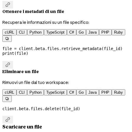

Ottenere i metadati di un file
Recupera le informazioni su un file specifico:
cURL
CLI
Python
TypeScript
C#
Go
Java
PHP
Ruby

file
 =
 client.beta.files.retrieve_metadata(file_id)
print
(
file
)

Eliminare un file
Rimuovi un file dal tuo workspace:
cURL
CLI
Python
TypeScript
C#
Go
Java
PHP
Ruby

client.beta.files.delete(file_id)

Scaricare un file