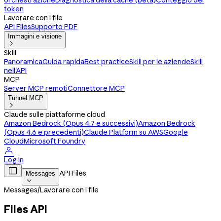
orchestrazione
Diagnostica della cache (beta)
Conteggio dei
token
Lavorare con i file
API Files
Supporto PDF
Immagini e visione

Skill
Panoramica
Guida rapida
Best practice
Skill per le aziende
Skill
nell'API
MCP
Server MCP remoti
Connettore MCP
Tunnel MCP

Claude sulle piattaforme cloud
Amazon Bedrock (Opus 4.7 e successivi)
Amazon Bedrock
(Opus 4.6 e precedenti)
Claude Platform su AWS
Google
Cloud
Microsoft Foundry

Log in

API Files
Messages

Messages
/
Lavorare con i file
Files API