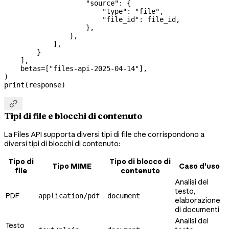
                    "source"
: {
                        "type"
: 
"file"
,
                        "file_id"
: file_id,
                    },
                },
            ],
        }
    ],
    betas
=
[
"files-api-2025-04-14"
],
)
print
(response)

Tipi di file e blocchi di contenuto
La Files API supporta diversi tipi di file che corrispondono a
diversi tipi di blocchi di contenuto:
Tipo di
Tipo di blocco di
Tipo MIME
Caso d'uso
file
contenuto
Analisi del
testo,
PDF
application/pdf
document
elaborazione
di documenti
Analisi del
Testo