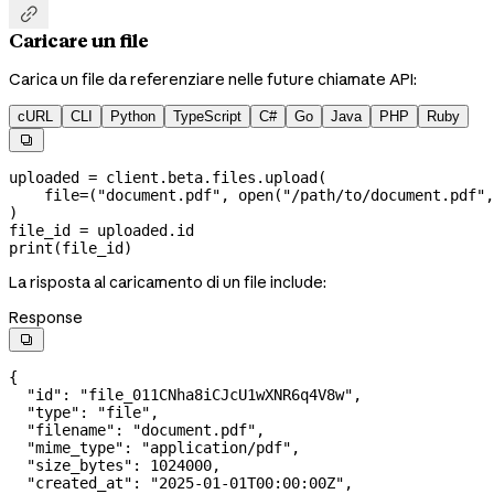

Caricare un file
Carica un file da referenziare nelle future chiamate API:
cURL
CLI
Python
TypeScript
C#
Go
Java
PHP
Ruby

uploaded 
=
 client.beta.files.upload(
    file
=
(
"document.pdf"
, 
open
(
"/path/to/document.pdf"
,
)
file_id 
=
 uploaded.id
print
(file_id)
La risposta al caricamento di un file include:
Response

{
  "id"
: 
"file_011CNha8iCJcU1wXNR6q4V8w"
,
  "type"
: 
"file"
,
  "filename"
: 
"document.pdf"
,
  "mime_type"
: 
"application/pdf"
,
  "size_bytes"
: 
1024000
,
  "created_at"
: 
"2025-01-01T00:00:00Z"
,