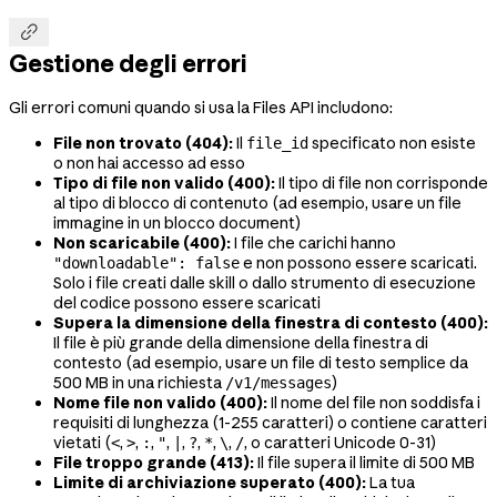

Gestione degli errori
Gli errori comuni quando si usa la Files API includono:
File non trovato (404):
Il
specificato non esiste
file_id
o non hai accesso ad esso
Tipo di file non valido (400):
Il tipo di file non corrisponde
al tipo di blocco di contenuto (ad esempio, usare un file
immagine in un blocco document)
Non scaricabile (400):
I file che carichi hanno
e non possono essere scaricati.
"downloadable": false
Solo i file creati dalle skill o dallo strumento di esecuzione
del codice possono essere scaricati
Supera la dimensione della finestra di contesto (400):
Il file è più grande della dimensione della finestra di
contesto (ad esempio, usare un file di testo semplice da
500 MB in una richiesta
)
/v1/messages
Nome file non valido (400):
Il nome del file non soddisfa i
requisiti di lunghezza (1-255 caratteri) o contiene caratteri
vietati (
,
,
,
,
,
,
,
,
, o caratteri Unicode 0-31)
<
>
:
"
|
?
*
\
/
File troppo grande (413):
Il file supera il limite di 500 MB
Limite di archiviazione superato (400):
La tua