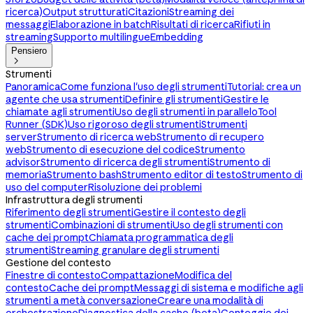
ricerca)
Output strutturati
Citazioni
Streaming dei
messaggi
Elaborazione in batch
Risultati di ricerca
Rifiuti in
streaming
Supporto multilingue
Embedding
Pensiero

Strumenti
Panoramica
Come funziona l'uso degli strumenti
Tutorial: crea un
agente che usa strumenti
Definire gli strumenti
Gestire le
chiamate agli strumenti
Uso degli strumenti in parallelo
Tool
Runner (SDK)
Uso rigoroso degli strumenti
Strumenti
server
Strumento di ricerca web
Strumento di recupero
web
Strumento di esecuzione del codice
Strumento
advisor
Strumento di ricerca degli strumenti
Strumento di
memoria
Strumento bash
Strumento editor di testo
Strumento di
uso del computer
Risoluzione dei problemi
Infrastruttura degli strumenti
Riferimento degli strumenti
Gestire il contesto degli
strumenti
Combinazioni di strumenti
Uso degli strumenti con
cache dei prompt
Chiamata programmatica degli
strumenti
Streaming granulare degli strumenti
Gestione del contesto
Finestre di contesto
Compattazione
Modifica del
contesto
Cache dei prompt
Messaggi di sistema e modifiche agli
strumenti a metà conversazione
Creare una modalità di