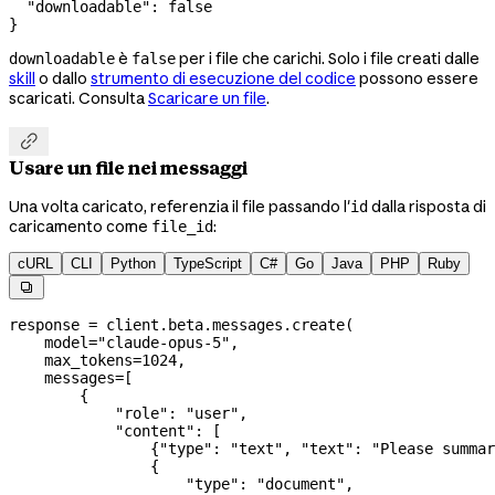
  "downloadable"
: 
false
}
è
per i file che carichi. Solo i file creati dalle
downloadable
false
skill
o dallo
strumento di esecuzione del codice
possono essere
scaricati. Consulta
Scaricare un file
.

Usare un file nei messaggi
Una volta caricato, referenzia il file passando l'
dalla risposta di
id
caricamento come
:
file_id
cURL
CLI
Python
TypeScript
C#
Go
Java
PHP
Ruby

response 
=
 client.beta.messages.create(
    model
=
"claude-opus-5"
,
    max_tokens
=
1024
,
    messages
=
[
        {
            "role"
: 
"user"
,
            "content"
: [
                {
"type"
: 
"text"
, 
"text"
: 
"Please summar
                {
                    "type"
: 
"document"
,