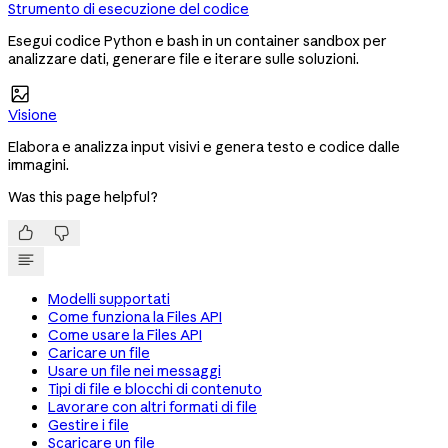
Strumento di esecuzione del codice
Esegui codice Python e bash in un container sandbox per
analizzare dati, generare file e iterare sulle soluzioni.

Visione
Elabora e analizza input visivi e genera testo e codice dalle
immagini.
Was this page helpful?


Modelli supportati
Come funziona la Files API
Come usare la Files API
Caricare un file
Usare un file nei messaggi
Tipi di file e blocchi di contenuto
Lavorare con altri formati di file
Gestire i file
Scaricare un file