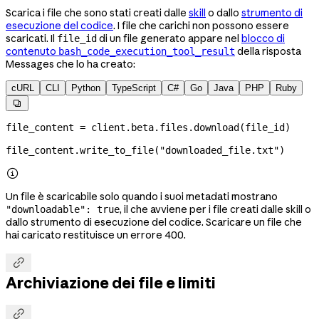
Scarica i file che sono stati creati dalle
skill
o dallo
strumento di
esecuzione del codice
. I file che carichi non possono essere
scaricati. Il
di un file generato appare nel
blocco di
file_id
contenuto
della risposta
bash_code_execution_tool_result
Messages che lo ha creato:
cURL
CLI
Python
TypeScript
C#
Go
Java
PHP
Ruby

file_content 
=
 client.beta.files.download(file_id)
file_content.write_to_file(
"downloaded_file.txt"
)

Un file è scaricabile solo quando i suoi metadati mostrano
, il che avviene per i file creati dalle skill o
"downloadable": true
dallo strumento di esecuzione del codice. Scaricare un file che
hai caricato restituisce un errore 400.

Archiviazione dei file e limiti
