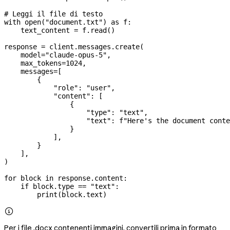
# Leggi il file di testo
with
 open
(
"document.txt"
) 
as
 f:
    text_content 
=
 f.read()
response 
=
 client.messages.create(
    model
=
"claude-opus-5"
,
    max_tokens
=
1024
,
    messages
=
[
        {
            "role"
: 
"user"
,
            "content"
: [
                {
                    "type"
: 
"text"
,
                    "text"
: 
f
"Here's the document conte
                }
            ],
        }
    ],
)
for
 block 
in
 response.content:
    if
 block.type 
==
 "text"
:
        print
(block.text)

Per i file .docx contenenti immagini, convertili prima in formato