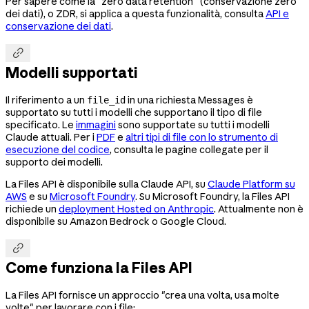
Per sapere come la "zero data retention" (conservazione zero
dei dati), o ZDR, si applica a questa funzionalità, consulta
API e
conservazione dei dati
.

Modelli supportati
Il riferimento a un
in una richiesta Messages è
file_id
supportato su tutti i modelli che supportano il tipo di file
specificato. Le
immagini
sono supportate su tutti i modelli
Claude attuali. Per i
PDF
e
altri tipi di file con lo strumento di
esecuzione del codice
, consulta le pagine collegate per il
supporto dei modelli.
La Files API è disponibile sulla Claude API, su
Claude Platform su
AWS
e su
Microsoft Foundry
. Su Microsoft Foundry, la Files API
richiede un
deployment Hosted on Anthropic
. Attualmente non è
disponibile su Amazon Bedrock o Google Cloud.

Come funziona la Files API
La Files API fornisce un approccio "crea una volta, usa molte
volte" per lavorare con i file: