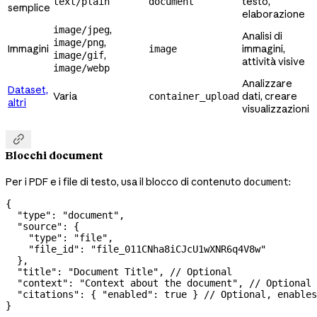
testo,
text/plain
document
semplice
elaborazione
,
image/jpeg
Analisi di
,
image/png
Immagini
immagini,
image
,
image/gif
attività visive
image/webp
Analizzare
Dataset,
Varia
dati, creare
container_upload
altri
visualizzazioni

Blocchi document
Per i PDF e i file di testo, usa il blocco di contenuto
:
document
{
  "type"
: 
"document"
,
  "source"
: {
    "type"
: 
"file"
,
    "file_id"
: 
"file_011CNha8iCJcU1wXNR6q4V8w"
  },
  "title"
: 
"Document Title"
, 
// Optional
  "context"
: 
"Context about the document"
, 
// Optional
  "citations"
: { 
"enabled"
: 
true
 } 
// Optional, enables
}