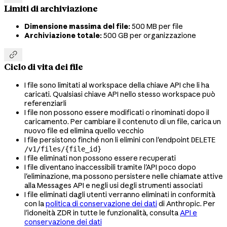
Limiti di archiviazione
Dimensione massima del file:
500 MB per file
Archiviazione totale:
500 GB per organizzazione

Ciclo di vita dei file
I file sono limitati al workspace della chiave API che li ha
caricati. Qualsiasi chiave API nello stesso workspace può
referenziarli
I file non possono essere modificati o rinominati dopo il
caricamento. Per cambiare il contenuto di un file, carica un
nuovo file ed elimina quello vecchio
I file persistono finché non li elimini con l'endpoint
DELETE
/v1/files/{file_id}
I file eliminati non possono essere recuperati
I file diventano inaccessibili tramite l'API poco dopo
l'eliminazione, ma possono persistere nelle chiamate attive
alla Messages API e negli usi degli strumenti associati
I file eliminati dagli utenti verranno eliminati in conformità
con la
politica di conservazione dei dati
di Anthropic. Per
l'idoneità ZDR in tutte le funzionalità, consulta
API e
conservazione dei dati