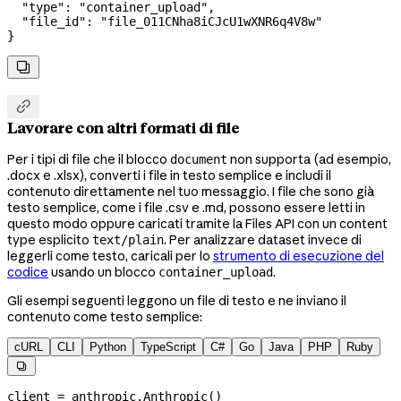
  "type"
: 
"container_upload"
,
  "file_id"
: 
"file_011CNha8iCJcU1wXNR6q4V8w"
}


Lavorare con altri formati di file
Per i tipi di file che il blocco
non supporta (ad esempio,
document
.docx e .xlsx), converti i file in testo semplice e includi il
contenuto direttamente nel tuo messaggio. I file che sono già
testo semplice, come i file .csv e .md, possono essere letti in
questo modo oppure caricati tramite la Files API con un content
type esplicito
. Per analizzare dataset invece di
text/plain
leggerli come testo, caricali per lo
strumento di esecuzione del
codice
usando un blocco
.
container_upload
Gli esempi seguenti leggono un file di testo e ne inviano il
contenuto come testo semplice:
cURL
CLI
Python
TypeScript
C#
Go
Java
PHP
Ruby

client 
=
 anthropic.Anthropic()