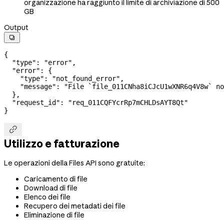
organizzazione ha raggiunto il limite di archiviazione di 500
GB
Output

{
  "type"
: 
"error"
,
  "error"
: {
    "type"
: 
"not_found_error"
,
    "message"
: 
"File `file_011CNha8iCJcU1wXNR6q4V8w` no
  },
  "request_id"
: 
"req_011CQFYcrRp7mCHLDsAYT8Qt"
}

Utilizzo e fatturazione
Le operazioni della Files API sono gratuite:
Caricamento di file
Download di file
Elenco dei file
Recupero dei metadati dei file
Eliminazione di file