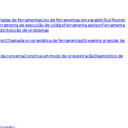
madas de ferramentas
Uso de ferramentas em paralelo
Tool Runner
rramenta de execução de código
Ferramenta advisor
Ferramenta
dor
Solução de problemas
mpt
Chamada programática de ferramentas
Streaming granular de
 da conversa
Construa um modo de orquestração
Diagnóstico de
 Foundry