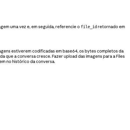
magem uma vez e, em seguida, referencie o
retornado em
file_id
imagens estiverem codificadas em base64, os bytes completos da
da que a conversa cresce. Fazer upload das imagens para a Files
m no histórico da conversa.