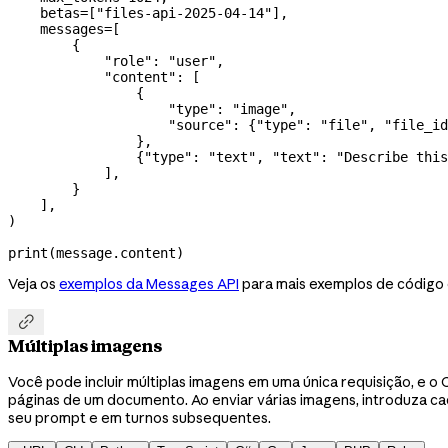
    betas
=
[
"files-api-2025-04-14"
],
    messages
=
[
        {
            "role"
: 
"user"
,
            "content"
: [
                {
                    "type"
: 
"image"
,
                    "source"
: {
"type"
: 
"file"
, 
"file_id
                },
                {
"type"
: 
"text"
, 
"text"
: 
"Describe this
            ],
        }
    ],
)
print
(message.content)
Veja os
exemplos da Messages API
para mais exemplos de código 

Múltiplas imagens
Você pode incluir múltiplas imagens em uma única requisição, e o
páginas de um documento. Ao enviar várias imagens, introduza ca
seu prompt e em turnos subsequentes.