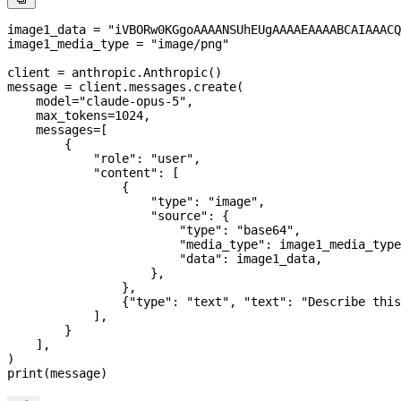
image1_data 
=
 "iVBORw0KGgoAAAANSUhEUgAAAAEAAAABCAIAAACQ
image1_media_type 
=
 "image/png"
client 
=
 anthropic.Anthropic()
message 
=
 client.messages.create(
    model
=
"claude-opus-5"
,
    max_tokens
=
1024
,
    messages
=
[
        {
            "role"
: 
"user"
,
            "content"
: [
                {
                    "type"
: 
"image"
,
                    "source"
: {
                        "type"
: 
"base64"
,
                        "media_type"
: image1_media_type
                        "data"
: image1_data,
                    },
                },
                {
"type"
: 
"text"
, 
"text"
: 
"Describe this
            ],
        }
    ],
)
print
(message)