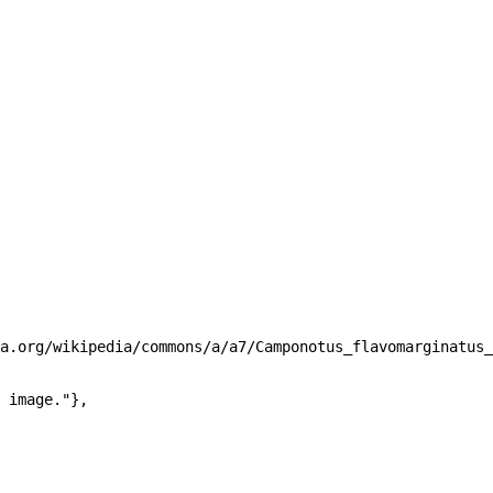
a.org/wikipedia/commons/a/a7/Camponotus_flavomarginatus_
 image."
},