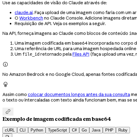
Use as capacidades de visão do Claude através de:
claude.ai
. Faça upload de uma imagem como faria com um arq
O
Workbench
no Claude Console. Adicione imagens direta
Requisição de API. Veja os exemplos a seguir.
Na API, forneça imagens ao Claude como blocos de conteúdo
ima
Uma imagem codificada em base64 incorporada no corpo d
Uma referência de URL para uma imagem hospedada online
Um
retornado pela
Files API
(faça upload uma vez, 
file_id

No Amazon Bedrock e no Google Cloud, apenas fontes codificada

Assim como
colocar documentos longos antes da sua consulta
mel
o texto ou intercaladas com texto ainda funcionam bem, mas se s

Exemplo de imagem codificada em base64
cURL
CLI
Python
TypeScript
C#
Go
Java
PHP
Ruby
