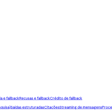
a e fallback
Recusas e fallback
Crédito de fallback
squisa)
Saídas estruturadas
Citações
Streaming de mensagens
Proce