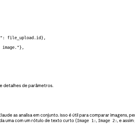
"
: file_upload.id},
 image."
},
e detalhes de parâmetros.
 Claude as analisa em conjunto. Isso é útil para comparar imagens,
da uma com um rótulo de texto curto (
,
, e assi
Image 1:
Image 2: