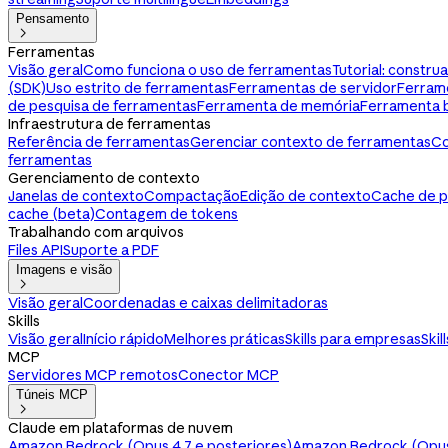
Pensamento

Ferramentas
Visão geral
Como funciona o uso de ferramentas
Tutorial: constr
(SDK)
Uso estrito de ferramentas
Ferramentas de servidor
Ferram
de pesquisa de ferramentas
Ferramenta de memória
Ferramenta 
Infraestrutura de ferramentas
Referência de ferramentas
Gerenciar contexto de ferramentas
Co
ferramentas
Gerenciamento de contexto
Janelas de contexto
Compactação
Edição de contexto
Cache de 
cache (beta)
Contagem de tokens
Trabalhando com arquivos
Files API
Suporte a PDF
Imagens e visão

Visão geral
Coordenadas e caixas delimitadoras
Skills
Visão geral
Início rápido
Melhores práticas
Skills para empresas
Skil
MCP
Servidores MCP remotos
Conector MCP
Túneis MCP

Claude em plataformas de nuvem
Amazon Bedrock (Opus 4.7 e posteriores)
Amazon Bedrock (Opus 