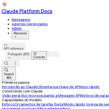
Claude Platform Docs
Mensagens
Agentes Gerenciados
Admin
Recursos


API reference

Português (BR)
Log in
Console




Search
⌘K
Primeiros passos
Introdução ao Claude
Obtenha sua chave de API
Início rápido
Construindo com Claude
Visão geral dos recursos
Usando a Messages API
Motivos de parad
Capacidades do modelo
Esforço
Orçamentos de tarefas (beta)
Modo rápido (prévia de pe
streaming
Suporte multilíngue
Embeddings