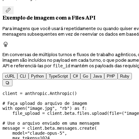

Exemplo de imagem com a Files API
Para imagens que você usará repetidamente ou quando quiser evi
mensagens subsequentes em vez de reenviar os dados em base6

Em conversas de múltiplos turnos e fluxos de trabalho agênticos
imagem são incluídos no payload em cada turno, o que pode aument
API e referenciá-las por
mantém os payloads das requisi
file_id
cURL
CLI
Python
TypeScript
C#
Go
Java
PHP
Ruby

client 
=
 anthropic.Anthropic()
# Faça upload do arquivo de imagem
with
 open
(
"image.jpg"
, 
"rb"
) 
as
 f:
    file_upload 
=
 client.beta.files.upload(
file
=
(
"image
# Use o arquivo enviado em uma mensagem
message 
=
 client.beta.messages.create(
    model
=
"claude-opus-5"
,
    max_tokens
=
1024
,