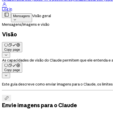

Log in

Visão geral
Mensagens

Mensagens
/
Imagens e visão
Visão
Copy page

As capacidades de visão do Claude permitem que ele entenda e an
Copy page

Este guia descreve como enviar imagens para o Claude, os limite

Envie imagens para o Claude