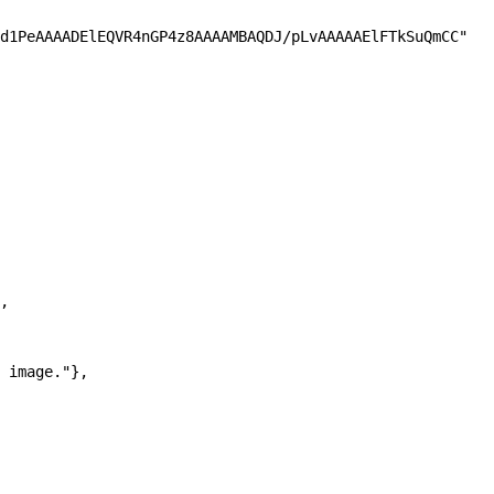
d1PeAAAADElEQVR4nGP4z8AAAAMBAQDJ/pLvAAAAAElFTkSuQmCC"
,
 image."
},