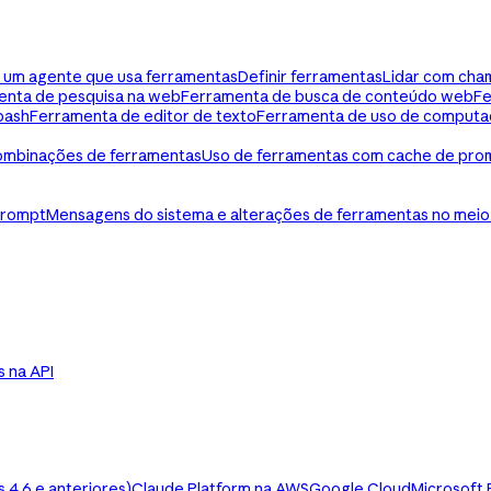
ua um agente que usa ferramentas
Definir ferramentas
Lidar com cha
enta de pesquisa na web
Ferramenta de busca de conteúdo web
Fe
bash
Ferramenta de editor de texto
Ferramenta de uso de computa
mbinações de ferramentas
Uso de ferramentas com cache de pro
prompt
Mensagens do sistema e alterações de ferramentas no meio
ls na API
4.6 e anteriores)
Claude Platform na AWS
Google Cloud
Microsoft