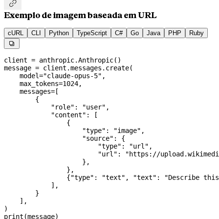

Exemplo de imagem baseada em URL
cURL
CLI
Python
TypeScript
C#
Go
Java
PHP
Ruby

client 
=
 anthropic.Anthropic()
message 
=
 client.messages.create(
    model
=
"claude-opus-5"
,
    max_tokens
=
1024
,
    messages
=
[
        {
            "role"
: 
"user"
,
            "content"
: [
                {
                    "type"
: 
"image"
,
                    "source"
: {
                        "type"
: 
"url"
,
                        "url"
: 
"https://upload.wikimedi
                    },
                },
                {
"type"
: 
"text"
, 
"text"
: 
"Describe this
            ],
        }
    ],
)
print
(message)