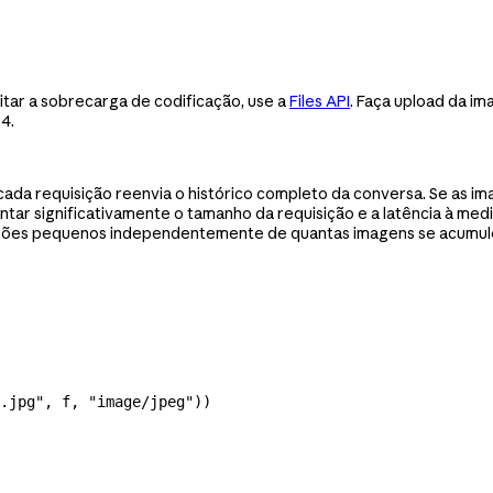
tar a sobrecarga de codificação, use a
Files API
. Faça upload da i
4.
, cada requisição reenvia o histórico completo da conversa. Se as 
ar significativamente o tamanho da requisição e a latência à medi
ções pequenos independentemente de quantas imagens se acumule
.jpg"
, f, 
"image/jpeg"
))