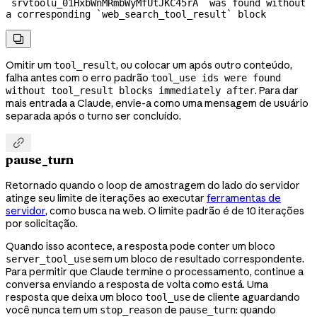
`srvtoolu_01HxbWnMRmbWyMfUtJKC45rA` was found without 
a corresponding `web_search_tool_result` block

Omitir um
, ou colocar um após outro conteúdo,
tool_result
falha antes com o erro padrão
tool_use ids were found
. Para dar
without tool_result blocks immediately after
mais entrada a Claude, envie-a como uma mensagem de usuário
separada após o turno ser concluído.

pause_turn
Retornado quando o loop de amostragem do lado do servidor
atinge seu limite de iterações ao executar
ferramentas de
servidor
, como busca na web. O limite padrão é de 10 iterações
por solicitação.
Quando isso acontece, a resposta pode conter um bloco
sem um bloco de resultado correspondente.
server_tool_use
Para permitir que Claude termine o processamento, continue a
conversa enviando a resposta de volta como está. Uma
resposta que deixa um bloco
de cliente aguardando
tool_use
você nunca tem um
de
: quando
stop_reason
pause_turn