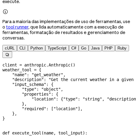
execute.

Para a maioria das implementações de uso de ferramentas, use
o
tool runner
, que lida automaticamente com a execução de
ferramentas, formatação de resultados e gerenciamento de
conversas.
cURL
CLI
Python
TypeScript
C#
Go
Java
PHP
Ruby

client 
=
 anthropic.Anthropic()
weather_tool 
=
 {
    "name"
: 
"get_weather"
,
    "description"
: 
"Get the current weather in a given 
    "input_schema"
: {
        "type"
: 
"object"
,
        "properties"
: {
            "location"
: {
"type"
: 
"string"
, 
"description
        },
        "required"
: [
"location"
],
    },
}
def
 execute_tool
(
name
, 
tool_input
):