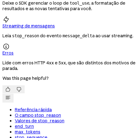
Deixe o SDK gerenciar o loop de
, a formatação de
tool_use
resultados e as novas tentativas para você.

Streaming de mensagens
Leia
do evento
ao usar streaming.
stop_reason
message_delta

Erros
Lide com erros HTTP 4xx e 5xx, que são distintos dos motivos de
parada.
Was this page helpful?


Referência rápida
O campo stop_reason
Valores de stop_reason
end_turn
max_tokens
stop_sequence