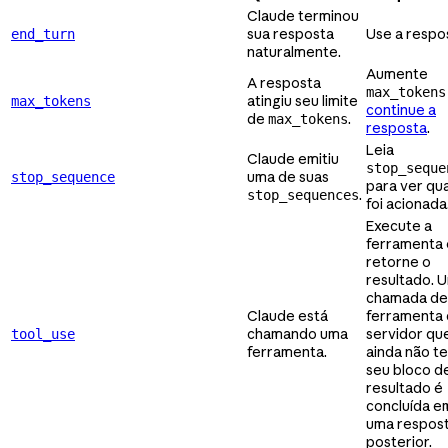
Claude terminou
sua resposta
Use a respo
end_turn
naturalmente.
Aumente
A resposta
max_tokens
atingiu seu limite
max_tokens
continue a
de
.
max_tokens
resposta
.
Leia
Claude emitiu
stop_seque
uma de suas
stop_sequence
para ver qua
.
stop_sequences
foi acionada
Execute a
ferramenta 
retorne o
resultado. 
chamada de
Claude está
ferramenta
chamando uma
servidor qu
tool_use
ferramenta.
ainda não t
seu bloco d
resultado é
concluída e
uma respos
posterior.