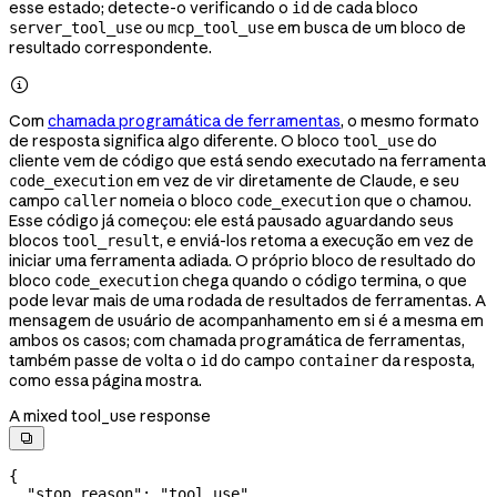
esse estado; detecte-o verificando o
de cada bloco
id
ou
em busca de um bloco de
server_tool_use
mcp_tool_use
resultado correspondente.

Com
chamada programática de ferramentas
, o mesmo formato
de resposta significa algo diferente. O bloco
do
tool_use
cliente vem de código que está sendo executado na ferramenta
em vez de vir diretamente de Claude, e seu
code_execution
campo
nomeia o bloco
que o chamou.
caller
code_execution
Esse código já começou: ele está pausado aguardando seus
blocos
, e enviá-los retoma a execução em vez de
tool_result
iniciar uma ferramenta adiada. O próprio bloco de resultado do
bloco
chega quando o código termina, o que
code_execution
pode levar mais de uma rodada de resultados de ferramentas. A
mensagem de usuário de acompanhamento em si é a mesma em
ambos os casos; com chamada programática de ferramentas,
também passe de volta o
do campo
da resposta,
id
container
como essa página mostra.
A mixed tool_use response

{
  "stop_reason"
: 
"tool_use"
,