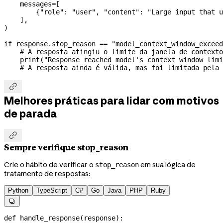
    messages
=
[
        {
"role"
: 
"user"
, 
"content"
: 
"Large input that u
    ],
)
if
 response.stop_reason 
==
 "model_context_window_exceed
    # A resposta atingiu o limite da janela de context
    print
(
"Response reached model's context window limi
    # A resposta ainda é válida, mas foi limitada pela 

Melhores práticas para lidar com motivos
de parada

Sempre verifique stop_reason
Crie o hábito de verificar o
em sua lógica de
stop_reason
tratamento de respostas:
Python
TypeScript
C#
Go
Java
PHP
Ruby

def
 handle_response
(
response
):