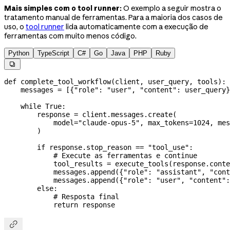
Mais simples com o tool runner:
O exemplo a seguir mostra o
tratamento manual de ferramentas. Para a maioria dos casos de
uso, o
tool runner
lida automaticamente com a execução de
ferramentas com muito menos código.
Python
TypeScript
C#
Go
Java
PHP
Ruby

def
 complete_tool_workflow
(
client
, 
user_query
, 
tools
):
    messages 
=
 [{
"role"
: 
"user"
, 
"content"
: user_query}
    while
 True
:
        response 
=
 client.messages.create(
            model
=
"claude-opus-5"
, 
max_tokens
=
1024
, 
mes
        )
        if
 response.stop_reason 
==
 "tool_use"
:
            # Execute as ferramentas e continue
            tool_results 
=
 execute_tools(response.conte
            messages.append({
"role"
: 
"assistant"
, 
"cont
            messages.append({
"role"
: 
"user"
, 
"content"
:
        else
:
            # Resposta final
            return
 response
