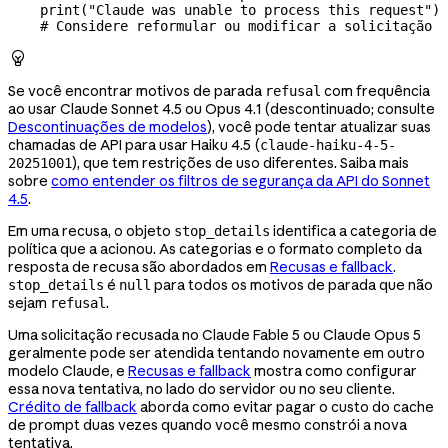
    print
(
"Claude was unable to process this request"
)
    # Considere reformular ou modificar a solicitação

Se você encontrar motivos de parada
com frequência
refusal
ao usar Claude Sonnet 4.5 ou Opus 4.1 (descontinuado; consulte
Descontinuações de modelos
), você pode tentar atualizar suas
chamadas de API para usar Haiku 4.5 (
claude-haiku-4-5-
), que tem restrições de uso diferentes. Saiba mais
20251001
sobre
como entender os filtros de segurança da API do Sonnet
4.5
.
Em uma recusa, o objeto
identifica a categoria de
stop_details
política que a acionou. As categorias e o formato completo da
resposta de recusa são abordados em
Recusas e fallback
.
é
para todos os motivos de parada que não
stop_details
null
sejam
.
refusal
Uma solicitação recusada no Claude Fable 5 ou Claude Opus 5
geralmente pode ser atendida tentando novamente em outro
modelo Claude, e
Recusas e fallback
mostra como configurar
essa nova tentativa, no lado do servidor ou no seu cliente.
Crédito de fallback
aborda como evitar pagar o custo do cache
de prompt duas vezes quando você mesmo constrói a nova
tentativa.