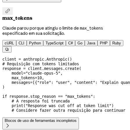

max_tokens
Claude parou porque atingiu o limite de
max_tokens
especificado em sua solicitação.
cURL
CLI
Python
TypeScript
C#
Go
Java
PHP
Ruby

client 
=
 anthropic.Anthropic()
# Requisição com tokens limitados
response 
=
 client.messages.create(
    model
=
"claude-opus-5"
,
    max_tokens
=
10
,
    messages
=
[{
"role"
: 
"user"
, 
"content"
: 
"Explain quan
)
if
 response.stop_reason 
==
 "max_tokens"
:
    # A resposta foi truncada
    print
(
"Response was cut off at token limit"
)
    # Considere fazer outra requisição para continuar
Blocos de uso de ferramentas incompletos
