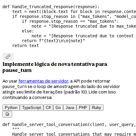
def
 handle_truncated_response
(
response
):
    text 
=
 next
((block.text 
for
 block 
in
 response.conte
    if
 response.stop_reason 
in
 [
"max_tokens"
, 
"model_co
        if
 response.stop_reason 
==
 "max_tokens"
:
            note 
=
 "[Response truncated due to max_toke
        else
:
            note 
=
 "[Response truncated due to context 
        return
 f
"
{
text
}
\n\n
{
note
}
"
    return
 text

Implemente lógica de nova tentativa para
pause_turn
Ao usar
ferramentas de servidor
, a API pode retornar
se o loop de amostragem do lado do servidor
pause_turn
atingir seu limite de iterações (padrão 10). Lide com isso
continuando a conversa:
Python
TypeScript
C#
Go
Java
PHP
Ruby

def
 handle_server_tool_conversation
(
client
, 
user_query
,
    """
    Handle server tool conversations that may require m