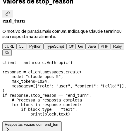
Valores de stop_reason

end_turn
O motivo de parada mais comum. Indica que Claude terminou
sua resposta naturalmente.
cURL
CLI
Python
TypeScript
C#
Go
Java
PHP
Ruby

client 
=
 anthropic.Anthropic()
response 
=
 client.messages.create(
    model
=
"claude-opus-5"
,
    max_tokens
=
1024
,
    messages
=
[{
"role"
: 
"user"
, 
"content"
: 
"Hello!"
}],
)
if
 response.stop_reason 
==
 "end_turn"
:
    # Processa a resposta completa
    for
 block 
in
 response.content:
        if
 block.type 
==
 "text"
:
            print
(block.text)
Respostas vazias com end_turn
