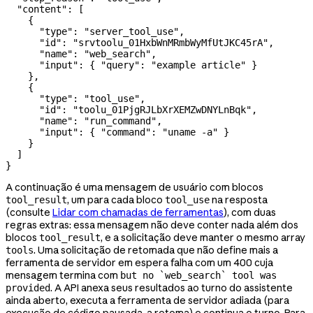
  "content"
: [
    {
      "type"
: 
"server_tool_use"
,
      "id"
: 
"srvtoolu_01HxbWnMRmbWyMfUtJKC45rA"
,
      "name"
: 
"web_search"
,
      "input"
: { 
"query"
: 
"example article"
 }
    },
    {
      "type"
: 
"tool_use"
,
      "id"
: 
"toolu_01PjgRJLbXrXEMZwDNYLnBqk"
,
      "name"
: 
"run_command"
,
      "input"
: { 
"command"
: 
"uname -a"
 }
    }
  ]
}
A continuação é uma mensagem de usuário com blocos
, um para cada bloco
na resposta
tool_result
tool_use
(consulte
Lidar com chamadas de ferramentas
), com duas
regras extras: essa mensagem não deve conter nada além dos
blocos
, e a solicitação deve manter o mesmo array
tool_result
. Uma solicitação de retomada que não define mais a
tools
ferramenta de servidor em espera falha com um 400 cuja
mensagem termina com
but no `web_search` tool was
. A API anexa seus resultados ao turno do assistente
provided
ainda aberto, executa a ferramenta de servidor adiada (para
execução de código pausada, a retoma) e continua o turno. Para