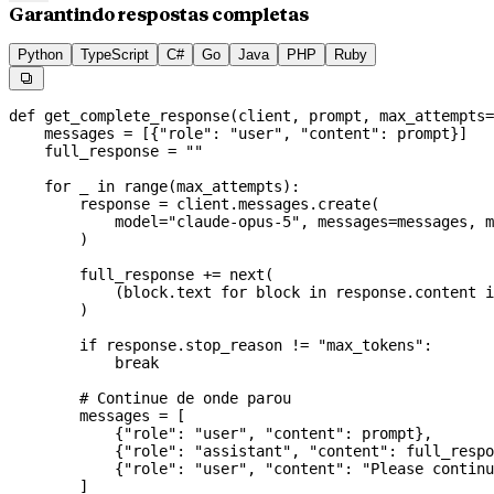
Garantindo respostas completas
Python
TypeScript
C#
Go
Java
PHP
Ruby

def
 get_complete_response
(
client
, 
prompt
, 
max_attempts
=
    messages 
=
 [{
"role"
: 
"user"
, 
"content"
: prompt}]
    full_response 
=
 ""
    for
 _ 
in
 range
(max_attempts):
        response 
=
 client.messages.create(
            model
=
"claude-opus-5"
, 
messages
=
messages, 
m
        )
        full_response 
+=
 next
(
            (block.text 
for
 block 
in
 response.content 
i
        )
        if
 response.stop_reason 
!=
 "max_tokens"
:
            break
        # Continue de onde parou
        messages 
=
 [
            {
"role"
: 
"user"
, 
"content"
: prompt},
            {
"role"
: 
"assistant"
, 
"content"
: full_respo
            {
"role"
: 
"user"
, 
"content"
: 
"Please continu
        ]