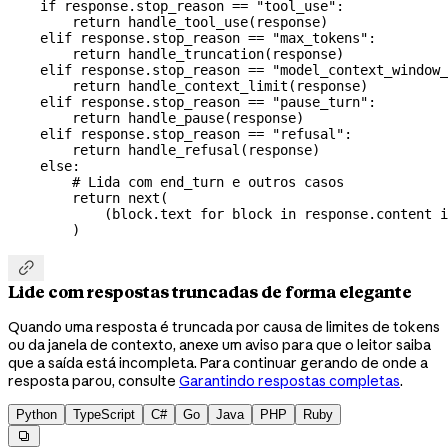
    if
 response.stop_reason 
==
 "tool_use"
:
        return
 handle_tool_use(response)
    elif
 response.stop_reason 
==
 "max_tokens"
:
        return
 handle_truncation(response)
    elif
 response.stop_reason 
==
 "model_context_window_
        return
 handle_context_limit(response)
    elif
 response.stop_reason 
==
 "pause_turn"
:
        return
 handle_pause(response)
    elif
 response.stop_reason 
==
 "refusal"
:
        return
 handle_refusal(response)
    else
:
        # Lida com end_turn e outros casos
        return
 next
(
            (block.text 
for
 block 
in
 response.content 
i
        )

Lide com respostas truncadas de forma elegante
Quando uma resposta é truncada por causa de limites de tokens
ou da janela de contexto, anexe um aviso para que o leitor saiba
que a saída está incompleta. Para continuar gerando de onde a
resposta parou, consulte
Garantindo respostas completas
.
Python
TypeScript
C#
Go
Java
PHP
Ruby
