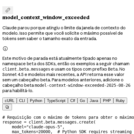

model_context_window_exceeded
Claude parou porque atingiu o limite da janela de contexto do
modelo. Isso permite que você solicite o máximo possível de
tokens sem saber o tamanho exato da entrada.

Este motivo de parada está atualmente tipado apenas no
namespace
dos SDKs, então os exemplos a seguir chamam
beta
e usam os tipos com prefixo
. No
client.beta.messages
Beta
Sonnet 4.5 e modelos mais recentes, a API retorna esse valor
sem um cabeçalho beta. Para modelos anteriores, adicione o
cabeçalho beta
model-context-window-exceeded-2025-08-26
para habilitá-lo.
cURL
CLI
Python
TypeScript
C#
Go
Java
PHP
Ruby

# Requisição com o máximo de tokens para obter o máximo
response 
=
 client.beta.messages.create(
    model
=
"claude-opus-5"
,
    max_tokens
=
20000
,  
# Python SDK requires streaming 