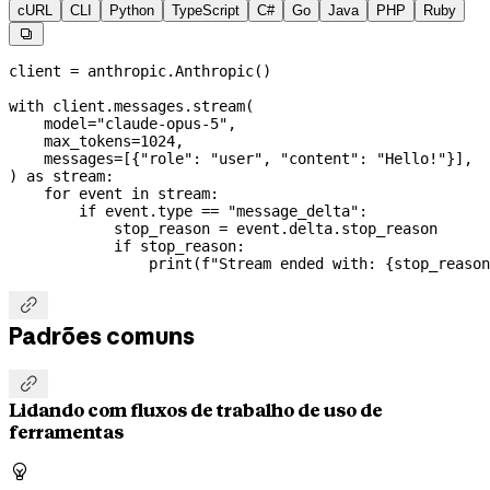
cURL
CLI
Python
TypeScript
C#
Go
Java
PHP
Ruby

client 
=
 anthropic.Anthropic()
with
 client.messages.stream(
    model
=
"claude-opus-5"
,
    max_tokens
=
1024
,
    messages
=
[{
"role"
: 
"user"
, 
"content"
: 
"Hello!"
}],
) 
as
 stream:
    for
 event 
in
 stream:
        if
 event.type 
==
 "message_delta"
:
            stop_reason 
=
 event.delta.stop_reason
            if
 stop_reason:
                print
(
f
"Stream ended with: 
{
stop_reason

Padrões comuns

Lidando com fluxos de trabalho de uso de
ferramentas
