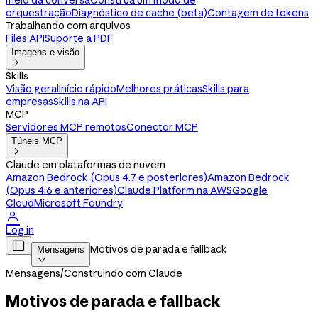
meio da conversa
Construa um modo de
orquestração
Diagnóstico de cache (beta)
Contagem de tokens
Trabalhando com arquivos
Files API
Suporte a PDF
Imagens e visão

Skills
Visão geral
Início rápido
Melhores práticas
Skills para
empresas
Skills na API
MCP
Servidores MCP remotos
Conector MCP
Túneis MCP

Claude em plataformas de nuvem
Amazon Bedrock (Opus 4.7 e posteriores)
Amazon Bedrock
(Opus 4.6 e anteriores)
Claude Platform na AWS
Google
Cloud
Microsoft Foundry

Log in

Motivos de parada e fallback
Mensagens

Mensagens
/
Construindo com Claude
Motivos de parada e fallback