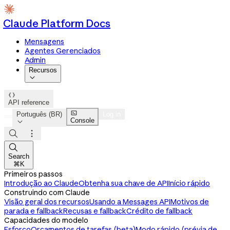
Claude Platform Docs
Mensagens
Agentes Gerenciados
Admin
Recursos


API reference

Português (BR)
Log in
Console




Search
⌘K
Primeiros passos
Introdução ao Claude
Obtenha sua chave de API
Início rápido
Construindo com Claude
Visão geral dos recursos
Usando a Messages API
Motivos de
parada e fallback
Recusas e fallback
Crédito de fallback
Capacidades do modelo
Esforço
Orçamentos de tarefas (beta)
Modo rápido (prévia de