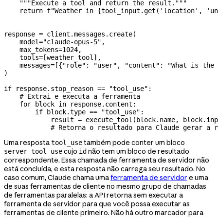
    """Execute a tool and return the result."""
    return
 f
"Weather in 
{
tool_input.get(
'location'
, 
'un
response 
=
 client.messages.create(
    model
=
"claude-opus-5"
,
    max_tokens
=
1024
,
    tools
=
[weather_tool],
    messages
=
[{
"role"
: 
"user"
, 
"content"
: 
"What is the 
)
if
 response.stop_reason 
==
 "tool_use"
:
    # Extrai e executa a ferramenta
    for
 block 
in
 response.content:
        if
 block.type 
==
 "tool_use"
:
            result 
=
 execute_tool(block.name, block.inp
            # Retorna o resultado para Claude gerar a r
Uma resposta
também pode conter um bloco
tool_use
cujo
não tem um bloco de resultado
server_tool_use
id
correspondente. Essa chamada de ferramenta de servidor não
está concluída, e esta resposta não carrega seu resultado. No
caso comum, Claude chama uma
ferramenta de servidor
e uma
de suas ferramentas de cliente no mesmo grupo de chamadas
de ferramentas paralelas: a API retorna sem executar a
ferramenta de servidor para que você possa executar as
ferramentas de cliente primeiro. Não há outro marcador para