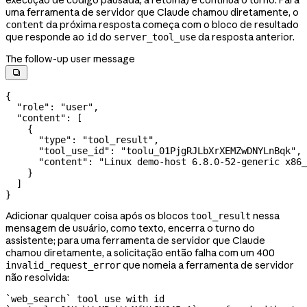
uma ferramenta de servidor que Claude chamou diretamente, o
da próxima resposta começa com o bloco de resultado
content
que responde ao
do
da resposta anterior.
id
server_tool_use
The follow-up user message

{
  "role"
: 
"user"
,
  "content"
: [
    {
      "type"
: 
"tool_result"
,
      "tool_use_id"
: 
"toolu_01PjgRJLbXrXEMZwDNYLnBqk"
,
      "content"
: 
"Linux demo-host 6.8.0-52-generic x86_
    }
  ]
}
Adicionar qualquer coisa após os blocos
nessa
tool_result
mensagem de usuário, como texto, encerra o turno do
assistente; para uma ferramenta de servidor que Claude
chamou diretamente, a solicitação então falha com um 400
que nomeia a ferramenta de servidor
invalid_request_error
não resolvida:
`web_search` tool use with id 