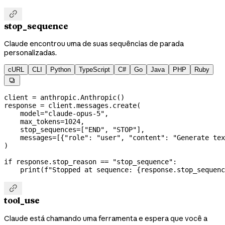

stop_sequence
Claude encontrou uma de suas sequências de parada
personalizadas.
cURL
CLI
Python
TypeScript
C#
Go
Java
PHP
Ruby

client 
=
 anthropic.Anthropic()
response 
=
 client.messages.create(
    model
=
"claude-opus-5"
,
    max_tokens
=
1024
,
    stop_sequences
=
[
"END"
, 
"STOP"
],
    messages
=
[{
"role"
: 
"user"
, 
"content"
: 
"Generate tex
)
if
 response.stop_reason 
==
 "stop_sequence"
:
    print
(
f
"Stopped at sequence: 
{
response.stop_sequenc

tool_use
Claude está chamando uma ferramenta e espera que você a