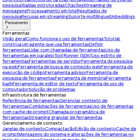
pesquisa)
Saídas estruturadas
Citações
Streaming de
mensagens
Processamento em lote
Resultados de
pesquisa
Recusas em streaming
Suporte multilíngue
Embeddings
Pensamento

Ferramentas
Visão geral
Como funciona o uso de ferramentas
Tutorial:
construa um agente que usa ferramentas
Definir
ferramentas
Lidar com chamadas de ferramentas
Uso de
ferramentas em paralelo
Tool Runner (SDK)
Uso estrito de
ferramentas
Ferramentas de servidor
Ferramenta de pesquisa
na web
Ferramenta de busca de conteúdo web
Ferramenta de
execução de código
Ferramenta advisor
Ferramenta de
pesquisa de ferramentas
Ferramenta de memória
Ferramenta
bash
Ferramenta de editor de texto
Ferramenta de uso de
computador
Solução de problemas
Infraestrutura de ferramentas
Referência de ferramentas
Gerenciar contexto de
ferramentas
Combinações de ferramentas
Uso de ferramentas
com cache de prompt
Chamada programática de
ferramentas
Streaming granular de ferramentas
Gerenciamento de contexto
Janelas de contexto
Compactação
Edição de contexto
Cache de
prompt
Mensagens do sistema e alterações de ferramentas no