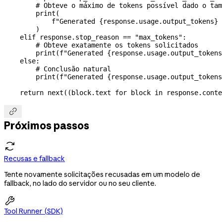
        # Obteve o máximo de tokens possível dado o tam
        print
(
            f
"Generated 
{
response.usage.output_tokens
}
 
        )
    elif
 response.stop_reason 
==
 "max_tokens"
:
        # Obteve exatamente os tokens solicitados
        print
(
f
"Generated 
{
response.usage.output_tokens
    else
:
        # Conclusão natural
        print
(
f
"Generated 
{
response.usage.output_tokens
    return
 next
((block.text 
for
 block 
in
 response.conte

Próximos passos
Recusas e fallback
Tente novamente solicitações recusadas em um modelo de
fallback, no lado do servidor ou no seu cliente.

Tool Runner (SDK)