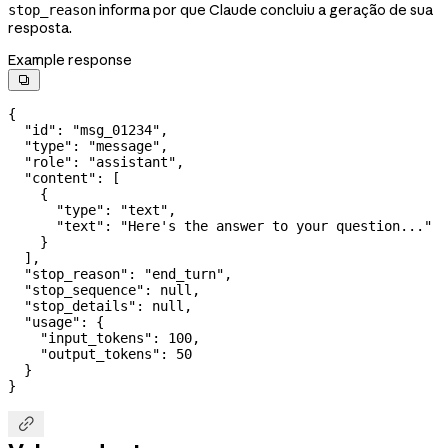
informa por que Claude concluiu a geração de sua
stop_reason
resposta.
Example response

{
  "id"
: 
"msg_01234"
,
  "type"
: 
"message"
,
  "role"
: 
"assistant"
,
  "content"
: [
    {
      "type"
: 
"text"
,
      "text"
: 
"Here's the answer to your question..."
    }
  ],
  "stop_reason"
: 
"end_turn"
,
  "stop_sequence"
: 
null
,
  "stop_details"
: 
null
,
  "usage"
: {
    "input_tokens"
: 
100
,
    "output_tokens"
: 
50
  }
}
