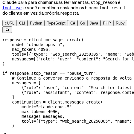
Claude para para chamar suas ferramentas,
é
stop_reason
, e você o continua enviando os blocos
tool_use
tool_result
do cliente em vez da própria resposta.
cURL
CLI
Python
TypeScript
C#
Go
Java
PHP
Ruby

response 
=
 client.messages.create(
    model
=
"claude-opus-5"
,
    max_tokens
=
4096
,
    tools
=
[{
"type"
: 
"web_search_20250305"
, 
"name"
: 
"web
    messages
=
[{
"role"
: 
"user"
, 
"content"
: 
"Search for l
)
if
 response.stop_reason 
==
 "pause_turn"
:
    # Continue a conversa enviando a resposta de volta
    messages 
=
 [
        {
"role"
: 
"user"
, 
"content"
: 
"Search for latest 
        {
"role"
: 
"assistant"
, 
"content"
: response.conte
    ]
    continuation 
=
 client.messages.create(
        model
=
"claude-opus-5"
,
        max_tokens
=
4096
,
        messages
=
messages,
        tools
=
[{
"type"
: 
"web_search_20250305"
, 
"name"
: 
    )