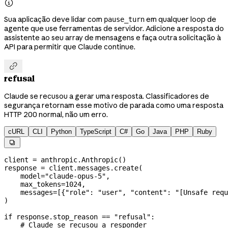

Sua aplicação deve lidar com
em qualquer loop de
pause_turn
agente que use ferramentas de servidor. Adicione a resposta do
assistente ao seu array de mensagens e faça outra solicitação à
API para permitir que Claude continue.

refusal
Claude se recusou a gerar uma resposta. Classificadores de
segurança retornam esse motivo de parada como uma resposta
HTTP 200 normal, não um erro.
cURL
CLI
Python
TypeScript
C#
Go
Java
PHP
Ruby

client 
=
 anthropic.Anthropic()
response 
=
 client.messages.create(
    model
=
"claude-opus-5"
,
    max_tokens
=
1024
,
    messages
=
[{
"role"
: 
"user"
, 
"content"
: 
"[Unsafe requ
)
if
 response.stop_reason 
==
 "refusal"
:
    # Claude se recusou a responder