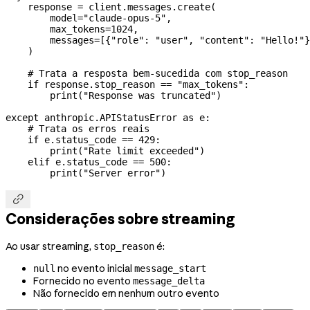
    response 
=
 client.messages.create(
        model
=
"claude-opus-5"
,
        max_tokens
=
1024
,
        messages
=
[{
"role"
: 
"user"
, 
"content"
: 
"Hello!"
}
    )
    # Trata a resposta bem-sucedida com stop_reason
    if
 response.stop_reason 
==
 "max_tokens"
:
        print
(
"Response was truncated"
)
except
 anthropic.APIStatusError 
as
 e:
    # Trata os erros reais
    if
 e.status_code 
==
 429
:
        print
(
"Rate limit exceeded"
)
    elif
 e.status_code 
==
 500
:
        print
(
"Server error"
)

Considerações sobre streaming
Ao usar streaming,
é:
stop_reason
no evento inicial
null
message_start
Fornecido no evento
message_delta
Não fornecido em nenhum outro evento