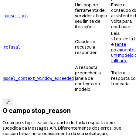
Um loop de
Envie o
ferramenta de
conteúdo d
servidor atingiu
assistente 
pause_turn
seu limite de
volta para
iterações.
continuar.
Leia
stop_detai
Claude se
e
tente
recusou a
refusal
novamente
responder.
um modelo 
fallback
.
A resposta
preencheu a
Trate a
janela de
resposta c
model_context_window_exceeded
contexto do
truncada.
modelo.

O campo stop_reason
O campo
faz parte de toda resposta bem-
stop_reason
sucedida da Messages API. Diferentemente dos erros, que
indicam falhas no processamento da sua solicitação,