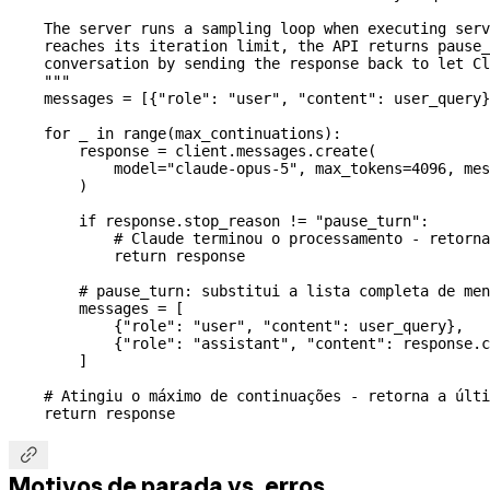
    The server runs a sampling loop when executing serv
    reaches its iteration limit, the API returns pause_
    conversation by sending the response back to let Cl
    """
    messages 
=
 [{
"role"
: 
"user"
, 
"content"
: user_query}
    for
 _ 
in
 range
(max_continuations):
        response 
=
 client.messages.create(
            model
=
"claude-opus-5"
, 
max_tokens
=
4096
, 
mes
        )
        if
 response.stop_reason 
!=
 "pause_turn"
:
            # Claude terminou o processamento - retorna
            return
 response
        # pause_turn: substitui a lista completa de men
        messages 
=
 [
            {
"role"
: 
"user"
, 
"content"
: user_query},
            {
"role"
: 
"assistant"
, 
"content"
: response.c
        ]
    # Atingiu o máximo de continuações - retorna a últi
    return
 response

Motivos de parada vs. erros