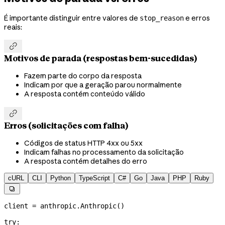
É importante distinguir entre valores de
e erros
stop_reason
reais:

Motivos de parada (respostas bem-sucedidas)
Fazem parte do corpo da resposta
Indicam por que a geração parou normalmente
A resposta contém conteúdo válido

Erros (solicitações com falha)
Códigos de status HTTP 4xx ou 5xx
Indicam falhas no processamento da solicitação
A resposta contém detalhes do erro
cURL
CLI
Python
TypeScript
C#
Go
Java
PHP
Ruby

client 
=
 anthropic.Anthropic()
try
: