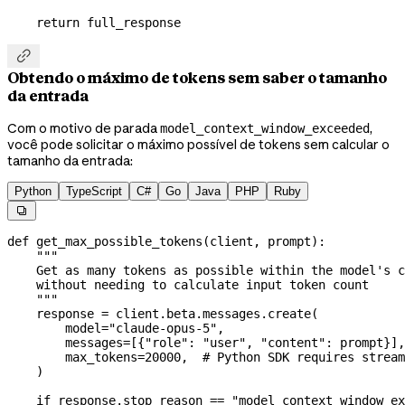
    return
 full_response

Obtendo o máximo de tokens sem saber o tamanho
da entrada
Com o motivo de parada
,
model_context_window_exceeded
você pode solicitar o máximo possível de tokens sem calcular o
tamanho da entrada:
Python
TypeScript
C#
Go
Java
PHP
Ruby

def
 get_max_possible_tokens
(
client
, 
prompt
):
    """
    Get as many tokens as possible within the model's c
    without needing to calculate input token count
    """
    response 
=
 client.beta.messages.create(
        model
=
"claude-opus-5"
,
        messages
=
[{
"role"
: 
"user"
, 
"content"
: prompt}],
        max_tokens
=
20000
,  
# Python SDK requires stream
    )
    if
 response.stop_reason 
==
 "model_context_window_ex