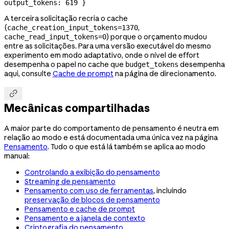
output_tokens: 619 }
A terceira solicitação recria o cache
(
,
cache_creation_input_tokens=1370
) porque o orçamento mudou
cache_read_input_tokens=0
entre as solicitações. Para uma versão executável do mesmo
experimento em modo adaptativo, onde o nível de effort
desempenha o papel no cache que
desempenha
budget_tokens
aqui, consulte
Cache de prompt
na página de direcionamento.

Mecânicas compartilhadas
A maior parte do comportamento de pensamento é neutra em
relação ao modo e está documentada uma única vez na página
Pensamento
. Tudo o que está lá também se aplica ao modo
manual:
Controlando a exibição do pensamento
Streaming de pensamento
Pensamento com uso de ferramentas
, incluindo
preservação de blocos de pensamento
Pensamento e cache de prompt
Pensamento e a janela de contexto
Criptografia do pensamento