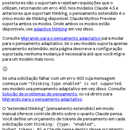
posteriores não o suportam e rejeitam requisições que o
utilizam, retornando um erro 400. Nos modelos Claude 4.5 e
anteriores que suportam thinking, o pensamento estendido é o
único modo de thinking disponível. Claude Mythos Preview
suporta ambos os modos. Onde ambos os modos estão
disponíveis, use
adaptive thinking
em vez disso.
Consulte
Migrando para o pensamento adaptativo
para mudar
para o pensamento adaptativo. Se o seu modelo suporta apenas
pensamento estendido, esta página descreve a configuração
suportada; nenhuma mudança é necessária até que você migre
para um modelo mais novo.

Se uma solicitação falhar com um erro 400 cuja mensagem
começa com
,
"thinking.type.enabled" is not supported
seu modelo usa pensamento adaptativo em vez disso. Consulte
Solução de problemas de pensamento
, ou vá direto para
Migrando para o pensamento adaptativo
.
O "extended thinking" (pensamento estendido) em modo
manual oferece controle direto sobre o quanto Claude pensa.
Você define um orçamento de tokens de pensamento em cada
solicitação com
thinking: {type: "enabled",
, e Claude pensa dentro desse orçamento
budget_tokens: N}