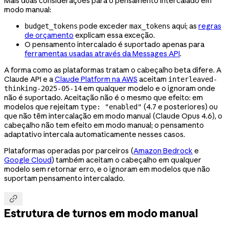
Mais duas considerações para o pensamento intercalado em
modo manual:
pode exceder
aqui; as
regras
budget_tokens
max_tokens
de orçamento
explicam essa exceção.
O pensamento intercalado é suportado apenas para
ferramentas usadas através da Messages API
.
A forma como as plataformas tratam o cabeçalho beta difere. A
Claude API e a
Claude Platform na AWS
aceitam
interleaved-
em qualquer modelo e o ignoram onde
thinking-2025-05-14
não é suportado. Aceitação não é o mesmo que efeito: em
modelos que rejeitam
(4.7 e posteriores) ou
type: "enabled"
que não têm intercalação em modo manual (Claude Opus 4.6), o
cabeçalho não tem efeito em modo manual; o pensamento
adaptativo intercala automaticamente nesses casos.
Plataformas operadas por parceiros (
Amazon Bedrock
e
Google Cloud
) também aceitam o cabeçalho em qualquer
modelo sem retornar erro, e o ignoram em modelos que não
suportam pensamento intercalado.

Estrutura de turnos em modo manual