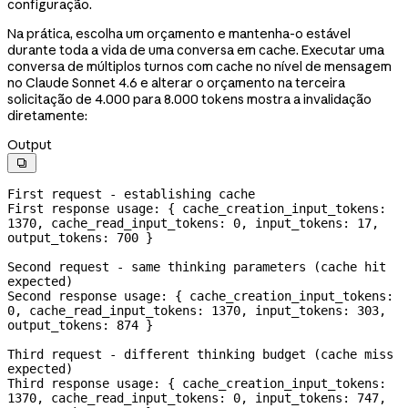
configuração.
Na prática, escolha um orçamento e mantenha-o estável
durante toda a vida de uma conversa em cache. Executar uma
conversa de múltiplos turnos com cache no nível de mensagem
no Claude Sonnet 4.6 e alterar o orçamento na terceira
solicitação de 4.000 para 8.000 tokens mostra a invalidação
diretamente:
Output

First request - establishing cache

First response usage: { cache_creation_input_tokens: 
1370, cache_read_input_tokens: 0, input_tokens: 17, 
output_tokens: 700 }

Second request - same thinking parameters (cache hit 
expected)

Second response usage: { cache_creation_input_tokens: 
0, cache_read_input_tokens: 1370, input_tokens: 303, 
output_tokens: 874 }

Third request - different thinking budget (cache miss 
expected)

Third response usage: { cache_creation_input_tokens: 
1370, cache_read_input_tokens: 0, input_tokens: 747, 