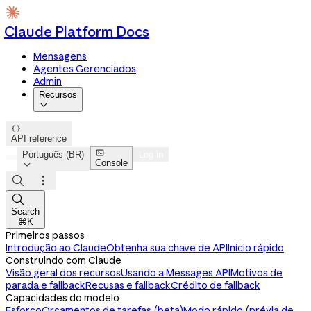
Claude Platform Docs
Mensagens
Agentes Gerenciados
Admin
Recursos


API reference

Português (BR)
Log in
Console




Search
⌘K
Primeiros passos
Introdução ao Claude
Obtenha sua chave de API
Início rápido
Construindo com Claude
Visão geral dos recursos
Usando a Messages API
Motivos de
parada e fallback
Recusas e fallback
Crédito de fallback
Capacidades do modelo
Esforço
Orçamentos de tarefas (beta)
Modo rápido (prévia de