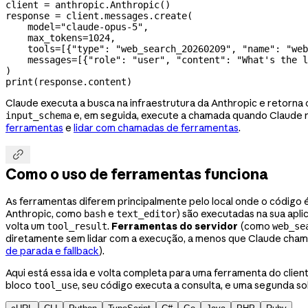
client 
=
 anthropic.Anthropic()
response 
=
 client.messages.create(
    model
=
"claude-opus-5"
,
    max_tokens
=
1024
,
    tools
=
[{
"type"
: 
"web_search_20260209"
, 
"name"
: 
"web
    messages
=
[{
"role"
: 
"user"
, 
"content"
: 
"What's the l
)
print
(response.content)
Claude executa a busca na infraestrutura da Anthropic e retorn
e, em seguida, execute a chamada quando Claude 
input_schema
ferramentas
e
lidar com chamadas de ferramentas
.

Como o uso de ferramentas funciona
As ferramentas diferem principalmente pelo local onde o código
Anthropic, como
e
) são executadas na sua ap
bash
text_editor
volta um
.
Ferramentas do servidor
(como
tool_result
web_se
diretamente sem lidar com a execução, a menos que Claude cham
de parada e fallback
).
Aqui está essa ida e volta completa para uma ferramenta do clien
bloco
, seu código executa a consulta, e uma segunda so
tool_use