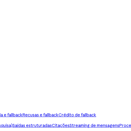
a e fallback
Recusas e fallback
Crédito de fallback
squisa)
Saídas estruturadas
Citações
Streaming de mensagens
Proce