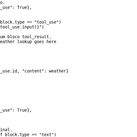
o.
_use"
: 
True
},
block.type 
==
 "tool_use"
)
tool_use.input)
}
"
)
um bloco tool_result.
eather lookup goes here
_use.id, 
"content"
: weather}
_use"
: 
True
},
inal.
f
 block.type 
==
 "text"
)