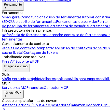
Pensamento

Ferramentas
Visão geral
Como funciona o uso de ferramentas
Tutorial: constr
(SDK)
Uso estrito de ferramentas
Ferramentas de servidor
Ferram
de pesquisa de ferramentas
Ferramenta de memória
Ferramenta 
Infraestrutura de ferramentas
Referência de ferramentas
Gerenciar contexto de ferramentas
Co
ferramentas
Gerenciamento de contexto
Janelas de contexto
Compactação
Edição de contexto
Cache de 
cache (beta)
Contagem de tokens
Trabalhando com arquivos
Files API
Suporte a PDF
Imagens e visão

Skills
Visão geral
Início rápido
Melhores práticas
Skills para empresas
Skil
MCP
Servidores MCP remotos
Conector MCP
Túneis MCP

Claude em plataformas de nuvem
Amazon Bedrock (Opus 4.7 e posteriores)
Amazon Bedrock (Opus 
