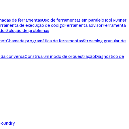
madas de ferramentas
Uso de ferramentas em paralelo
Tool Runner
rramenta de execução de código
Ferramenta advisor
Ferramenta
dor
Solução de problemas
mpt
Chamada programática de ferramentas
Streaming granular de
 da conversa
Construa um modo de orquestração
Diagnóstico de
 Foundry