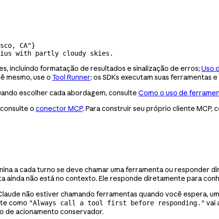
sco, CA"}

ius with partly cloudy skies.
, incluindo formatação de resultados e sinalização de erros;
Uso d
ocê mesmo, use o
Tool Runner
: os SDKs executam suas ferramentas e
 quando escolher cada abordagem, consulte
Como o uso de ferramen
 consulte o
conector MCP
. Para construir seu próprio cliente MCP,
mina a cada turno se deve chamar uma ferramenta ou responder di
 ainda não está no contexto. Ele responde diretamente para conhec
Se Claude não estiver chamando ferramentas quando você espera, u
orte como
vai 
"Always call a tool first before responding."
 de acionamento conservador.