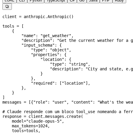
cURL
CLI
Python
TypeScript
C#
Go
Java
PHP
Ruby

client 
=
 anthropic.Anthropic()
tools 
=
 [
    {
        "name"
: 
"get_weather"
,
        "description"
: 
"Get the current weather for a g
        "input_schema"
: {
            "type"
: 
"object"
,
            "properties"
: {
                "location"
: {
                    "type"
: 
"string"
,
                    "description"
: 
"City and state, e.g
                }
            },
            "required"
: [
"location"
],
        },
    }
]
messages 
=
 [{
"role"
: 
"user"
, 
"content"
: 
"What's the wea
# Claude responde com um bloco tool_use nomeando a ferr
response 
=
 client.messages.create(
    model
=
"claude-opus-5"
,
    max_tokens
=
1024
,
    tools
=
tools,