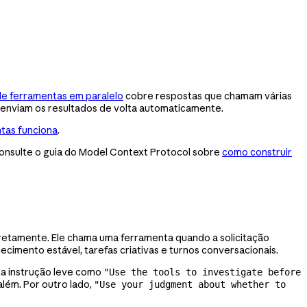
e ferramentas em paralelo
cobre respostas que chamam várias
 enviam os resultados de volta automaticamente.
tas funciona
.
 consulte o guia do Model Context Protocol sobre
como construir
retamente. Ele chama uma ferramenta quando a solicitação
imento estável, tarefas criativas e turnos conversacionais.
ma instrução leve como
"Use the tools to investigate before
além. Por outro lado,
"Use your judgment about whether to