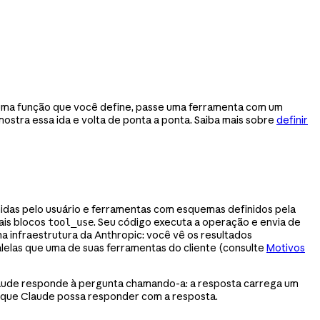
e uma função que você define, passe uma ferramenta com um
ostra essa ida e volta de ponta a ponta. Saiba mais sobre
definir
nidas pelo usuário e ferramentas com esquemas definidos pela
ais blocos
. Seu código executa a operação e envia de
tool_use
na infraestrutura da Anthropic: você vê os resultados
elas que uma de suas ferramentas do cliente (consulte
Motivos
laude responde à pergunta chamando-a: a resposta carrega um
que Claude possa responder com a resposta.