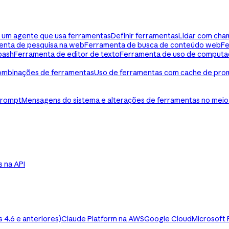
ua um agente que usa ferramentas
Definir ferramentas
Lidar com cha
enta de pesquisa na web
Ferramenta de busca de conteúdo web
Fe
bash
Ferramenta de editor de texto
Ferramenta de uso de computa
mbinações de ferramentas
Uso de ferramentas com cache de pro
prompt
Mensagens do sistema e alterações de ferramentas no meio
ls na API
4.6 e anteriores)
Claude Platform na AWS
Google Cloud
Microsoft