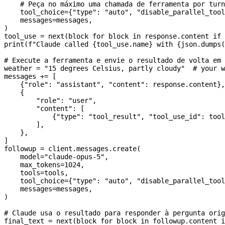
    # Peça no máximo uma chamada de ferramenta por turn
    tool_choice
=
{
"type"
: 
"auto"
, 
"disable_parallel_tool
    messages
=
messages,
)
tool_use 
=
 next
(block 
for
 block 
in
 response.content 
if
 
print
(
f
"Claude called 
{
tool_use.name
}
 with 
{
json.dumps(
# Execute a ferramenta e envie o resultado de volta em 
weather 
=
 "15 degrees Celsius, partly cloudy"
  # your w
messages 
+=
 [
    {
"role"
: 
"assistant"
, 
"content"
: response.content},
    {
        "role"
: 
"user"
,
        "content"
: [
            {
"type"
: 
"tool_result"
, 
"tool_use_id"
: tool
        ],
    },
]
followup 
=
 client.messages.create(
    model
=
"claude-opus-5"
,
    max_tokens
=
1024
,
    tools
=
tools,
    tool_choice
=
{
"type"
: 
"auto"
, 
"disable_parallel_tool
    messages
=
messages,
)
# Claude usa o resultado para responder à pergunta orig
final_text 
=
 next
(block 
for
 block 
in
 followup.content 
i