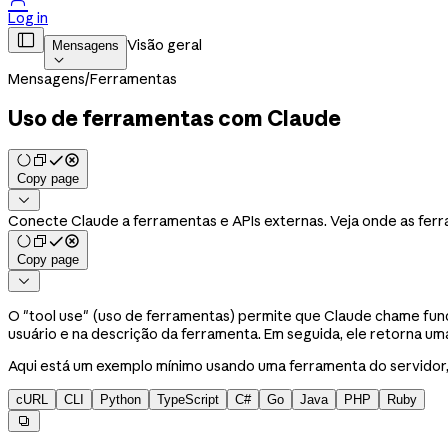
Log in

Visão geral
Mensagens

Mensagens
/
Ferramentas
Uso de ferramentas com Claude
Copy page

Conecte Claude a ferramentas e APIs externas. Veja onde as fer
Copy page

O "tool use" (uso de ferramentas) permite que Claude chame fun
usuário e na descrição da ferramenta. Em seguida, ele retorna u
Aqui está um exemplo mínimo usando uma ferramenta do servidor
cURL
CLI
Python
TypeScript
C#
Go
Java
PHP
Ruby
