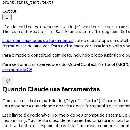
print
(final_text.text)
Output

Claude called get_weather with {"location": "San Franci
The current weather in San Francisco is 15 degrees Cels
Lidar com chamadas de ferramentas
cobre cada etapa em detalhes
ferramentas de uma vez. Para evitar escrever essa ida e volta v
Para o modelo conceitual completo, incluindo o loop agêntico e
Para se conectar a servidores do Model Context Protocol (MCP),
um cliente MCP
.

Quando Claude usa ferramentas
Com o
padrão de
, Claude deter
tool_choice
{"type": "auto"}
corresponde à capacidade descrita dessa ferramenta e a resposta
Esse limite é direcionável por meio do seu prompt do sistema. 
aumenta o uso de ferramentas. Uma forma mais f
responding."
mantém o comportamento
call a tool or respond directly."