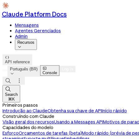
Claude Platform Docs
Mensagens
Agentes Gerenciados
Admin
Recursos


API reference

Português (BR)
Log in
Console




Search
⌘K
Primeiros passos
Introdução ao Claude
Obtenha sua chave de API
Início rápido
Construindo com Claude
Visão geral dos recursos
Usando a Messages API
Motivos de parad
Capacidades do modelo
Esforço
Orçamentos de tarefas (beta)
Modo rápido (prévia de pe
streaming
Suporte multilíngue
Embeddings