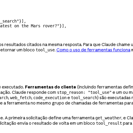
_search"
}],
atest on the Mars rover?"
}],
a os resultados citados na mesma resposta. Para que Claude cham
retornar um bloco
.
Como o uso de ferramentas funciona
m
tool_use
 é executado.
Ferramentas do cliente
(incluindo ferramentas defi
licação. Claude responde com
e um ou m
stop_reason: "tool_use"
,
,
e
) são executadas 
arch
web_fetch
code_execution
tool_search
e a ferramenta no mesmo grupo de chamadas de ferramentas paral
te. A primeira solicitação define uma ferramenta
, e C
get_weather
licitação envia o resultado de volta em um bloco
para 
tool_result