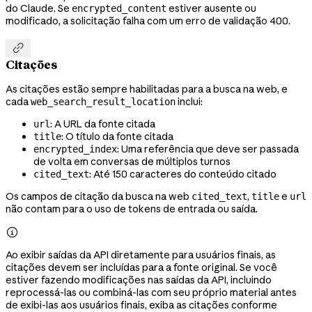
do Claude. Se
estiver ausente ou
encrypted_content
modificado, a solicitação falha com um erro de validação 400.

Citações
As citações estão sempre habilitadas para a busca na web, e
cada
inclui:
web_search_result_location
: A URL da fonte citada
url
: O título da fonte citada
title
: Uma referência que deve ser passada
encrypted_index
de volta em conversas de múltiplos turnos
: Até 150 caracteres do conteúdo citado
cited_text
Os campos de citação da busca na web
,
e
cited_text
title
url
não contam para o uso de tokens de entrada ou saída.

Ao exibir saídas da API diretamente para usuários finais, as
citações devem ser incluídas para a fonte original. Se você
estiver fazendo modificações nas saídas da API, incluindo
reprocessá-las ou combiná-las com seu próprio material antes
de exibi-las aos usuários finais, exiba as citações conforme