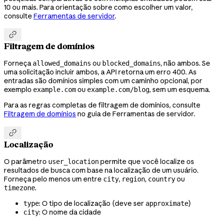
10 ou mais. Para orientação sobre como escolher um valor,
consulte
Ferramentas de servidor
.

Filtragem de domínios
Forneça
ou
, não ambos. Se
allowed_domains
blocked_domains
uma solicitação incluir ambos, a API retorna um erro 400. As
entradas são domínios simples com um caminho opcional, por
exemplo
ou
, sem um esquema.
example.com
example.com/blog
Para as regras completas de filtragem de domínios, consulte
Filtragem de domínios
no guia de Ferramentas de servidor.

Localização
O parâmetro
permite que você localize os
user_location
resultados de busca com base na localização de um usuário.
Forneça pelo menos um entre
,
,
ou
city
region
country
.
timezone
: O tipo de localização (deve ser
)
type
approximate
: O nome da cidade
city