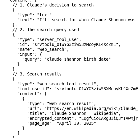
    // 1. Claude's decision to search
    {
      "type"
: 
"text"
,
      "text"
: 
"I'll search for when Claude Shannon was 
    },
    // 2. The search query used
    {
      "type"
: 
"server_tool_use"
,
      "id"
: 
"srvtoolu_01WYG3ziw53XMcoyKL4XcZmE"
,
      "name"
: 
"web_search"
,
      "input"
: {
        "query"
: 
"claude shannon birth date"
      }
    },
    // 3. Search results
    {
      "type"
: 
"web_search_tool_result"
,
      "tool_use_id"
: 
"srvtoolu_01WYG3ziw53XMcoyKL4XcZmE
      "content"
: [
        {
          "type"
: 
"web_search_result"
,
          "url"
: 
"https://en.wikipedia.org/wiki/Claude_
          "title"
: 
"Claude Shannon - Wikipedia"
,
          "encrypted_content"
: 
"EqgfCioIARgBIiQ3YTAwMjY
          "page_age"
: 
"April 30, 2025"
        }
      ]
    },