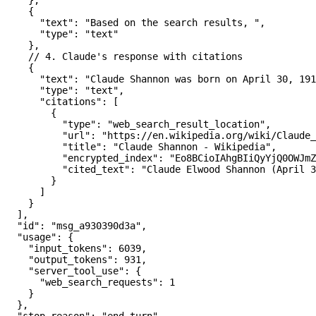
    {
      "text"
: 
"Based on the search results, "
,
      "type"
: 
"text"
    },
    // 4. Claude's response with citations
    {
      "text"
: 
"Claude Shannon was born on April 30, 191
      "type"
: 
"text"
,
      "citations"
: [
        {
          "type"
: 
"web_search_result_location"
,
          "url"
: 
"https://en.wikipedia.org/wiki/Claude_
          "title"
: 
"Claude Shannon - Wikipedia"
,
          "encrypted_index"
: 
"Eo8BCioIAhgBIiQyYjQ0OWJmZ
          "cited_text"
: 
"Claude Elwood Shannon (April 3
        }
      ]
    }
  ],
  "id"
: 
"msg_a930390d3a"
,
  "usage"
: {
    "input_tokens"
: 
6039
,
    "output_tokens"
: 
931
,
    "server_tool_use"
: {
      "web_search_requests"
: 
1
    }
  },
  "stop_reason"
: 
"end_turn"