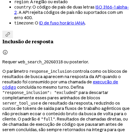
: A região ou estado
region
: O código de país de duas letras
ISO 3166-1 alpha-
country
2
. A API rejeita códigos de país não suportados com um
erro 400.
: O
ID de fuso horário IANA
.
timezone

Inclusão de resposta

Requer
ou posterior.
web_search_20260318
O parâmetro
controla como os blocos de
response_inclusion
resultados de busca aparecem na resposta da API quando o
resultado foi consumido por uma chamada de
execução de
código
concluída no mesmo turno. Defina
para descartar
"response_inclusion": "excluded"
completamente esses pares aninhados de blocos
e de resultado da resposta, reduzindo os
server_tool_use
custos de tokens de saída para fluxos de trabalho agênticos que
não precisam ecoar o conteúdo bruto da busca de volta para o
cliente. O padrão é
. Resultados de chamadas diretas, ou
"full"
de chamadas de execução de código que pausaram antes de
serem concluídas, são sempre retornados na íntegra para que