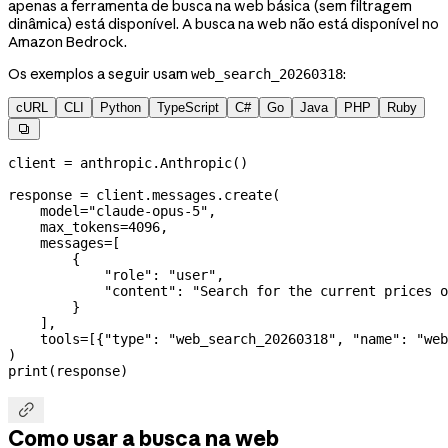
apenas a ferramenta de busca na web básica (sem filtragem
dinâmica) está disponível. A busca na web não está disponível no
Amazon Bedrock.
Os exemplos a seguir usam
:
web_search_20260318
cURL
CLI
Python
TypeScript
C#
Go
Java
PHP
Ruby

client 
=
 anthropic.Anthropic()
response 
=
 client.messages.create(
    model
=
"claude-opus-5"
,
    max_tokens
=
4096
,
    messages
=
[
        {
            "role"
: 
"user"
,
            "content"
: 
"Search for the current prices o
        }
    ],
    tools
=
[{
"type"
: 
"web_search_20260318"
, 
"name"
: 
"web
)
print
(response)

Como usar a busca na web