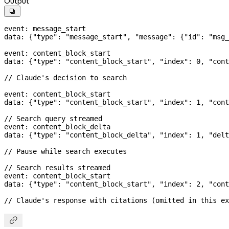
Output

event: message_start
data: {
"type"
: 
"message_start"
, 
"message"
: {
"id"
: 
"msg_
event: content_block_start
data: {
"type"
: 
"content_block_start"
, 
"index"
: 
0
, 
"cont
// Claude's decision to search
event: content_block_start
data: {
"type"
: 
"content_block_start"
, 
"index"
: 
1
, 
"cont
// Search query streamed
event: content_block_delta
data: {
"type"
: 
"content_block_delta"
, 
"index"
: 
1
, 
"delt
// Pause while search executes
// Search results streamed
event: content_block_start
data: {
"type"
: 
"content_block_start"
, 
"index"
: 
2
, 
"cont
// Claude's response with citations (omitted in this ex
