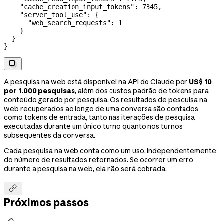
    "cache_creation_input_tokens"
: 
7345
,
    "server_tool_use"
: {
      "web_search_requests"
: 
1
    }
  }
}

A pesquisa na web está disponível na API do Claude por
US$ 10
por 1.000 pesquisas
, além dos custos padrão de tokens para
conteúdo gerado por pesquisa. Os resultados de pesquisa na
web recuperados ao longo de uma conversa são contados
como tokens de entrada, tanto nas iterações de pesquisa
executadas durante um único turno quanto nos turnos
subsequentes da conversa.
Cada pesquisa na web conta como um uso, independentemente
do número de resultados retornados. Se ocorrer um erro
durante a pesquisa na web, ela não será cobrada.

Próximos passos