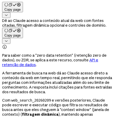
Copy page

Dê ao Claude acesso a conteúdo atual da web com fontes
citadas, filtragem dinâmica opcional e controles de domínio.
Copy page


Para saber como a "zero data retention" (retenção zero de
dados), ou ZDR, se aplica a este recurso, consulte
API e
retenção de dados
.
A ferramenta de busca na web dá ao Claude acesso direto a
conteúdo da web em tempo real, permitindo que ele responda
perguntas com informações atualizadas além do seu limite de
conhecimento. A resposta inclui citações para fontes extraídas
dos resultados de busca.
Com
e versões posteriores, Claude
web_search_20260209
pode escrever e executar código que filtra os resultados de
busca antes que eles cheguem à "context window" (janela de
contexto) (
filtragem dinâmica
), mantendo apenas