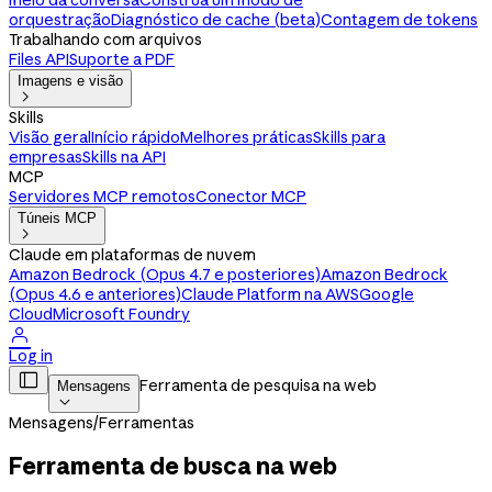
meio da conversa
Construa um modo de
orquestração
Diagnóstico de cache (beta)
Contagem de tokens
Trabalhando com arquivos
Files API
Suporte a PDF
Imagens e visão

Skills
Visão geral
Início rápido
Melhores práticas
Skills para
empresas
Skills na API
MCP
Servidores MCP remotos
Conector MCP
Túneis MCP

Claude em plataformas de nuvem
Amazon Bedrock (Opus 4.7 e posteriores)
Amazon Bedrock
(Opus 4.6 e anteriores)
Claude Platform na AWS
Google
Cloud
Microsoft Foundry

Log in

Ferramenta de pesquisa na web
Mensagens

Mensagens
/
Ferramentas
Ferramenta de busca na web