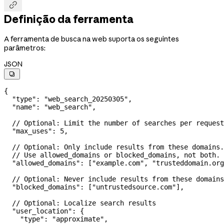

Definição da ferramenta
A ferramenta de busca na web suporta os seguintes
parâmetros:
JSON

{
  "type"
: 
"web_search_20250305"
,
  "name"
: 
"web_search"
,
  // Optional: Limit the number of searches per request
  "max_uses"
: 
5
,
  // Optional: Only include results from these domains.
  // Use allowed_domains or blocked_domains, not both.
  "allowed_domains"
: [
"example.com"
, 
"trusteddomain.org
  // Optional: Never include results from these domains
  "blocked_domains"
: [
"untrustedsource.com"
],
  // Optional: Localize search results
  "user_location"
: {
    "type"
: 
"approximate"
,