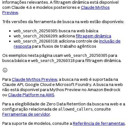
informações relevantes. A filtragem dinâmica está disponível
com Claude 4.6 e modelos posteriores e
Claude Mythos
Preview
.
Três versões da ferramenta de busca na web estão disponíveis:
: busca na web básica
web_search_20250305
: adiciona
filtragem dinâmica
web_search_20260209
: adiciona controle de
inclusão de
web_search_20260318
resposta
para fluxos de trabalho agênticos
Os exemplos nesta página usam
para
web_search_20250305
busca básica e
para filtragem dinâmica.
web_search_20260318

Para
Claude Mythos Preview
, a busca na web é suportada na
Claude API, Google Cloud e Microsoft Foundry. A busca na web
não está disponível para Mythos Preview no Amazon Bedrock
ou
Claude Platform na AWS
.
Para a elegibilidade de Zero Data Retention da busca na web e a
configuração relacionada de
, consulte
allowed_callers
Ferramentas de servidor
.
Para suporte de modelos, consulte a
Referência de ferramentas
.