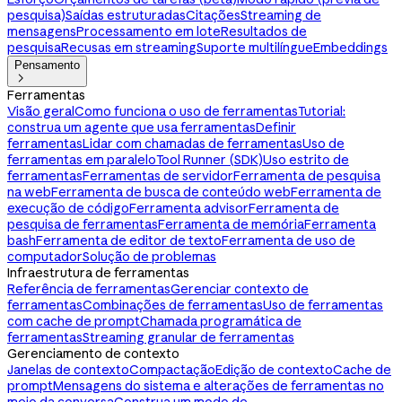
pesquisa)
Saídas estruturadas
Citações
Streaming de
mensagens
Processamento em lote
Resultados de
pesquisa
Recusas em streaming
Suporte multilíngue
Embeddings
Pensamento

Ferramentas
Visão geral
Como funciona o uso de ferramentas
Tutorial:
construa um agente que usa ferramentas
Definir
ferramentas
Lidar com chamadas de ferramentas
Uso de
ferramentas em paralelo
Tool Runner (SDK)
Uso estrito de
ferramentas
Ferramentas de servidor
Ferramenta de pesquisa
na web
Ferramenta de busca de conteúdo web
Ferramenta de
execução de código
Ferramenta advisor
Ferramenta de
pesquisa de ferramentas
Ferramenta de memória
Ferramenta
bash
Ferramenta de editor de texto
Ferramenta de uso de
computador
Solução de problemas
Infraestrutura de ferramentas
Referência de ferramentas
Gerenciar contexto de
ferramentas
Combinações de ferramentas
Uso de ferramentas
com cache de prompt
Chamada programática de
ferramentas
Streaming granular de ferramentas
Gerenciamento de contexto
Janelas de contexto
Compactação
Edição de contexto
Cache de
prompt
Mensagens do sistema e alterações de ferramentas no