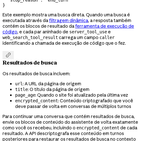
}
Este exemplo mostra uma busca direta. Quando uma busca é
executada através da
filtragem dinâmica
, a resposta também
contém os blocos de resultado da
ferramenta de execução de
código
, e cada par aninhado de
e
server_tool_use
carrega um campo
web_search_tool_result
caller
identificando a chamada de execução de código que o fez.

Resultados de busca
Os resultados de busca incluem:
: A URL da página de origem
url
: O título da página de origem
title
: Quando o site foi atualizado pela última vez
page_age
: Conteúdo criptografado que você
encrypted_content
deve passar de volta em conversas de múltiplos turnos
Para continuar uma conversa que contém resultados de busca,
envie os blocos de conteúdo do assistente de volta exatamente
como você os recebeu, incluindo o
de cada
encrypted_content
resultado. A API descriptografa esse conteúdo em turnos
posteriores para restaurar os resultados de busca no contexto