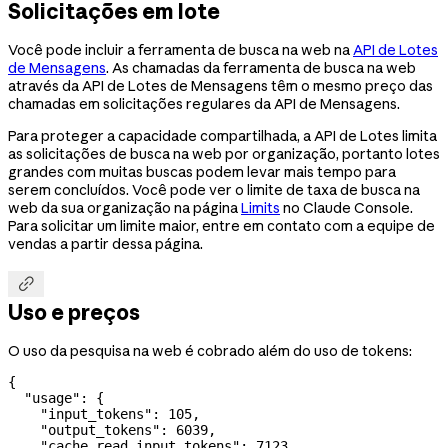
Solicitações em lote
Você pode incluir a ferramenta de busca na web na
API de Lotes
de Mensagens
. As chamadas da ferramenta de busca na web
através da API de Lotes de Mensagens têm o mesmo preço das
chamadas em solicitações regulares da API de Mensagens.
Para proteger a capacidade compartilhada, a API de Lotes limita
as solicitações de busca na web por organização, portanto lotes
grandes com muitas buscas podem levar mais tempo para
serem concluídos. Você pode ver o limite de taxa de busca na
web da sua organização na página
Limits
no Claude Console.
Para solicitar um limite maior, entre em contato com a equipe de
vendas a partir dessa página.

Uso e preços
O uso da pesquisa na web é cobrado além do uso de tokens:
{
  "usage"
: {
    "input_tokens"
: 
105
,
    "output_tokens"
: 
6039
,
    "cache_read_input_tokens"
: 
7123
,