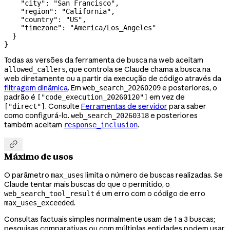
    "city"
: 
"San Francisco"
,
    "region"
: 
"California"
,
    "country"
: 
"US"
,
    "timezone"
: 
"America/Los_Angeles"
  }
}
Todas as versões da ferramenta de busca na web aceitam
, que controla se Claude chama a busca na
allowed_callers
web diretamente ou a partir da execução de código através da
filtragem dinâmica
. Em
e posteriores, o
web_search_20260209
padrão é
em vez de
["code_execution_20260120"]
. Consulte
Ferramentas de servidor
para saber
["direct"]
como configurá-lo.
e posteriores
web_search_20260318
também aceitam
.
response_inclusion

Máximo de usos
O parâmetro
limita o número de buscas realizadas. Se
max_uses
Claude tentar mais buscas do que o permitido, o
é um erro com o código de erro
web_search_tool_result
.
max_uses_exceeded
Consultas factuais simples normalmente usam de 1 a 3 buscas;
pesquisas comparativas ou com múltiplas entidades podem usar