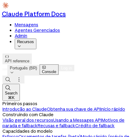
Claude Platform Docs
Mensagens
Agentes Gerenciados
Admin
Recursos


API reference

Português (BR)
Log in
Console




Search
⌘K
Primeiros passos
Introdução ao Claude
Obtenha sua chave de API
Início rápido
Construindo com Claude
Visão geral dos recursos
Usando a Messages API
Motivos de
parada e fallback
Recusas e fallback
Crédito de fallback
Capacidades do modelo
Esforço
Orçamentos de tarefas (beta)
Modo rápido (prévia de