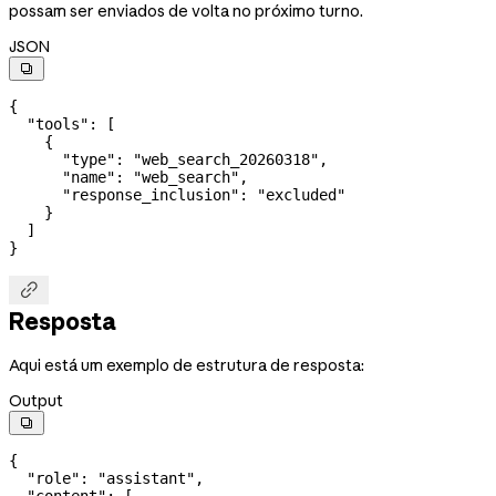
possam ser enviados de volta no próximo turno.
JSON

{
  "tools"
: [
    {
      "type"
: 
"web_search_20260318"
,
      "name"
: 
"web_search"
,
      "response_inclusion"
: 
"excluded"
    }
  ]
}

Resposta
Aqui está um exemplo de estrutura de resposta:
Output

{
  "role"
: 
"assistant"
,
  "content"
: [