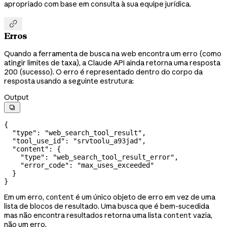
apropriado com base em consulta à sua equipe jurídica.

Erros
Quando a ferramenta de busca na web encontra um erro (como
atingir limites de taxa), a Claude API ainda retorna uma resposta
200 (sucesso). O erro é representado dentro do corpo da
resposta usando a seguinte estrutura:
Output

{
  "type"
: 
"web_search_tool_result"
,
  "tool_use_id"
: 
"srvtoolu_a93jad"
,
  "content"
: {
    "type"
: 
"web_search_tool_result_error"
,
    "error_code"
: 
"max_uses_exceeded"
  }
}
Em um erro,
é um único objeto de erro em vez de uma
content
lista de blocos de resultado. Uma busca que é bem-sucedida
mas não encontra resultados retorna uma lista
vazia,
content
não um erro.