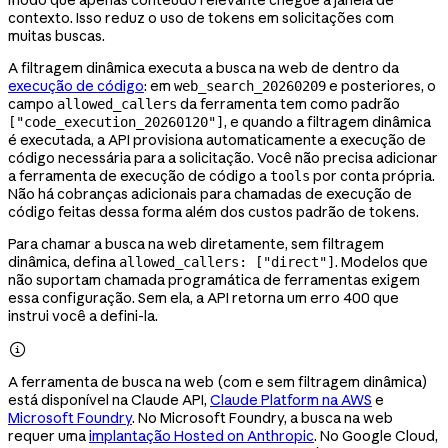
modo que apenas conteúdo relevante chegue à janela de
contexto. Isso reduz o uso de tokens em solicitações com
muitas buscas.
A filtragem dinâmica executa a busca na web de dentro da
execução de código
: em
e posteriores, o
web_search_20260209
campo
da ferramenta tem como padrão
allowed_callers
, e quando a filtragem dinâmica
["code_execution_20260120"]
é executada, a API provisiona automaticamente a execução de
código necessária para a solicitação. Você não precisa adicionar
a ferramenta de execução de código a
por conta própria.
tools
Não há cobranças adicionais para chamadas de execução de
código feitas dessa forma além dos custos padrão de tokens.
Para chamar a busca na web diretamente, sem filtragem
dinâmica, defina
. Modelos que
allowed_callers: ["direct"]
não suportam chamada programática de ferramentas exigem
essa configuração. Sem ela, a API retorna um erro 400 que
instrui você a defini-la.

A ferramenta de busca na web (com e sem filtragem dinâmica)
está disponível na Claude API,
Claude Platform na AWS
e
Microsoft Foundry
. No Microsoft Foundry, a busca na web
requer uma
implantação Hosted on Anthropic
. No Google Cloud,