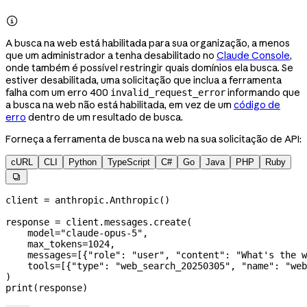

A busca na web está habilitada para sua organização, a menos
que um administrador a tenha desabilitado no
Claude Console
,
onde também é possível restringir quais domínios ela busca. Se
estiver desabilitada, uma solicitação que inclua a ferramenta
falha com um erro 400
informando que
invalid_request_error
a busca na web não está habilitada, em vez de um
código de
erro
dentro de um resultado de busca.
Forneça a ferramenta de busca na web na sua solicitação de API:
cURL
CLI
Python
TypeScript
C#
Go
Java
PHP
Ruby

client 
=
 anthropic.Anthropic()
response 
=
 client.messages.create(
    model
=
"claude-opus-5"
,
    max_tokens
=
1024
,
    messages
=
[{
"role"
: 
"user"
, 
"content"
: 
"What's the w
    tools
=
[{
"type"
: 
"web_search_20250305"
, 
"name"
: 
"web
)
print
(response)