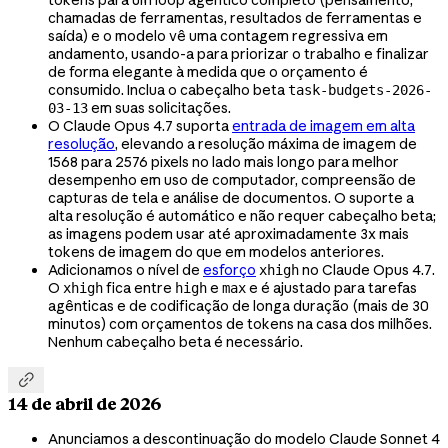
chamadas de ferramentas, resultados de ferramentas e
saída) e o modelo vê uma contagem regressiva em
andamento, usando-a para priorizar o trabalho e finalizar
de forma elegante à medida que o orçamento é
consumido. Inclua o cabeçalho beta
task-budgets-2026-
em suas solicitações.
03-13
O Claude Opus 4.7 suporta
entrada de imagem em alta
resolução
, elevando a resolução máxima de imagem de
1568 para 2576 pixels no lado mais longo para melhor
desempenho em uso de computador, compreensão de
capturas de tela e análise de documentos. O suporte a
alta resolução é automático e não requer cabeçalho beta;
as imagens podem usar até aproximadamente 3x mais
tokens de imagem do que em modelos anteriores.
Adicionamos o nível de
esforço
no Claude Opus 4.7.
xhigh
O
fica entre
e
e é ajustado para tarefas
xhigh
high
max
agênticas e de codificação de longa duração (mais de 30
minutos) com orçamentos de tokens na casa dos milhões.
Nenhum cabeçalho beta é necessário.

14 de abril de 2026
Anunciamos a descontinuação do modelo Claude Sonnet 4