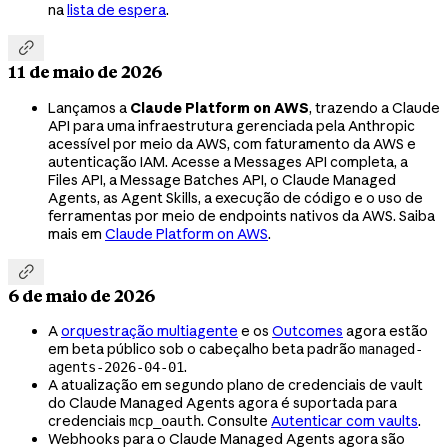
na
lista de espera
.

11 de maio de 2026
Lançamos a
Claude Platform on AWS
, trazendo a Claude
API para uma infraestrutura gerenciada pela Anthropic
acessível por meio da AWS, com faturamento da AWS e
autenticação IAM. Acesse a Messages API completa, a
Files API, a Message Batches API, o Claude Managed
Agents, as Agent Skills, a execução de código e o uso de
ferramentas por meio de endpoints nativos da AWS. Saiba
mais em
Claude Platform on AWS
.

6 de maio de 2026
A
orquestração multiagente
e os
Outcomes
agora estão
em beta público sob o cabeçalho beta padrão
managed-
.
agents-2026-04-01
A atualização em segundo plano de credenciais de vault
do Claude Managed Agents agora é suportada para
credenciais
. Consulte
Autenticar com vaults
.
mcp_oauth
Webhooks para o Claude Managed Agents agora são