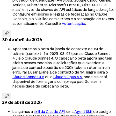
provedor de identidade (AWS IAM, Google Cloud, GitHub
Actions, Kubernetes, Microsoft Entra ID, Okta, SPIFFE e
mais) em vez de chaves de API estáticas de longa duração.
Configure emissores e regras de federação no Claude
Console, e o SDK lida com a troca e a renovação de tokens
automaticamente. Consulte
Autenticação
.

30 de abril de 2026
Aposentamos o beta da janela de contexto de 1M de
tokens (
) para o Claude Sonnet
context-1m-2025-08-07
4.5 e o Claude Sonnet 4. O cabeçalho beta agora não tem
efeito nesses modelos, e solicitações que excedem a
janela de contexto padrão de 200k tokens retornam um
erro. Para usar a janela de contexto de 1M, migre para o
Claude Sonnet 4.6
ou o
Claude Opus 4.6
, onde ela está
disponível de forma geral com preço padrão e sem
necessidade de cabeçalho beta.

29 de abril de 2026
Lançamos a
skill da Claude API
, uma
Agent Skill
de código