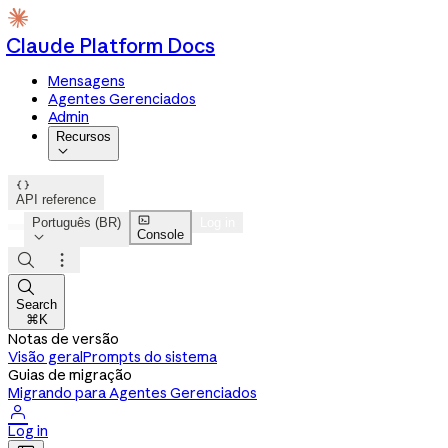
Claude Platform Docs
Mensagens
Agentes Gerenciados
Admin
Recursos


API reference

Português (BR)
Log in
Console




Search
⌘K
Notas de versão
Visão geral
Prompts do sistema
Guias de migração
Migrando para Agentes Gerenciados

Log in