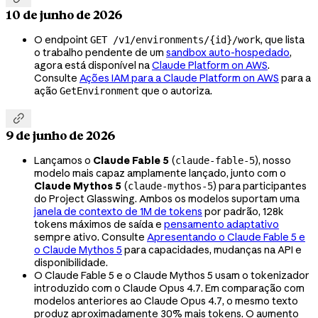
10 de junho de 2026
O endpoint
, que lista
GET /v1/environments/{id}/work
o trabalho pendente de um
sandbox auto-hospedado
,
agora está disponível na
Claude Platform on AWS
.
Consulte
Ações IAM para a Claude Platform on AWS
para a
ação
que o autoriza.
GetEnvironment

9 de junho de 2026
Lançamos o
Claude Fable 5
(
), nosso
claude-fable-5
modelo mais capaz amplamente lançado, junto com o
Claude Mythos 5
(
) para participantes
claude-mythos-5
do Project Glasswing. Ambos os modelos suportam uma
janela de contexto de 1M de tokens
por padrão, 128k
tokens máximos de saída e
pensamento adaptativo
sempre ativo. Consulte
Apresentando o Claude Fable 5 e
o Claude Mythos 5
para capacidades, mudanças na API e
disponibilidade.
O Claude Fable 5 e o Claude Mythos 5 usam o tokenizador
introduzido com o Claude Opus 4.7. Em comparação com
modelos anteriores ao Claude Opus 4.7, o mesmo texto
produz aproximadamente 30% mais tokens. O aumento