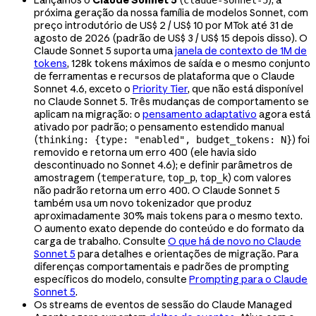
Lançamos o
Claude Sonnet 5
(
), a
claude-sonnet-5
próxima geração da nossa família de modelos Sonnet, com
preço introdutório de US$ 2 / US$ 10 por MTok até 31 de
agosto de 2026 (padrão de US$ 3 / US$ 15 depois disso). O
Claude Sonnet 5 suporta uma
janela de contexto de 1M de
tokens
, 128k tokens máximos de saída e o mesmo conjunto
de ferramentas e recursos de plataforma que o Claude
Sonnet 4.6, exceto o
Priority Tier
, que não está disponível
no Claude Sonnet 5. Três mudanças de comportamento se
aplicam na migração: o
pensamento adaptativo
agora está
ativado por padrão; o pensamento estendido manual
(
) foi
thinking: {type: "enabled", budget_tokens: N}
removido e retorna um erro 400 (ele havia sido
descontinuado no Sonnet 4.6); e definir parâmetros de
amostragem (
,
,
) com valores
temperature
top_p
top_k
não padrão retorna um erro 400. O Claude Sonnet 5
também usa um novo tokenizador que produz
aproximadamente 30% mais tokens para o mesmo texto.
O aumento exato depende do conteúdo e do formato da
carga de trabalho. Consulte
O que há de novo no Claude
Sonnet 5
para detalhes e orientações de migração. Para
diferenças comportamentais e padrões de prompting
específicos do modelo, consulte
Prompting para o Claude
Sonnet 5
.
Os streams de eventos de sessão do Claude Managed