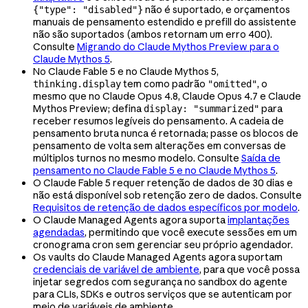
não é suportado, e orçamentos
{"type": "disabled"}
manuais de pensamento estendido e prefill do assistente
não são suportados (ambos retornam um erro 400).
Consulte
Migrando do Claude Mythos Preview para o
Claude Mythos 5
.
No Claude Fable 5 e no Claude Mythos 5,
tem como padrão
, o
thinking.display
"omitted"
mesmo que no Claude Opus 4.8, Claude Opus 4.7 e Claude
Mythos Preview; defina
para
display: "summarized"
receber resumos legíveis do pensamento. A cadeia de
pensamento bruta nunca é retornada; passe os blocos de
pensamento de volta sem alterações em conversas de
múltiplos turnos no mesmo modelo. Consulte
Saída de
pensamento no Claude Fable 5 e no Claude Mythos 5
.
O Claude Fable 5 requer retenção de dados de 30 dias e
não está disponível sob retenção zero de dados. Consulte
Requisitos de retenção de dados específicos por modelo
.
O Claude Managed Agents agora suporta
implantações
agendadas
, permitindo que você execute sessões em um
cronograma cron sem gerenciar seu próprio agendador.
Os vaults do Claude Managed Agents agora suportam
credenciais de variável de ambiente
, para que você possa
injetar segredos com segurança no sandbox do agente
para CLIs, SDKs e outros serviços que se autenticam por
meio de variáveis de ambiente.