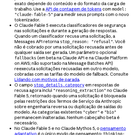
exato depende do conteúdo e do formato da carga de
trabalho. Use a
API de contagem de tokens
com
model:
para medir seus prompts com o novo
"claude-fable-5"
tokenizador.
O Claude Fable 5 executa classificadores de segurança
nas solicitações e durante a geração de respostas.
Quando um classificador recusa uma solicitação, a
Messages API retorna
. Você
stop_reason: "refusal"
não é cobrado por uma solicitação recusada antes de
qualquer saída ser gerada. Um parâmetro opcional
(em beta na Claude API e na Claude Platform
fallbacks
on AWS; não suportado na Message Batches API)
reexecuta solicitações recusadas em outro modelo,
cobradas com as tarifas do modelo de fallback. Consulte
Lidando com motivos de parada
.
O campo
em respostas de
stop_details.category
recusa agora inclui
no Claude
"reasoning_extraction"
Fable 5, retornado quando uma solicitação é bloqueada
pelas restrições dos Termos de Serviço da Anthropic
sobre engenharia reversa ou duplicação de saídas do
modelo. As categorias existentes
e
"cyber"
"bio"
permanecem inalteradas. Nenhum cabeçalho beta é
necessário.
No Claude Fable 5 e no Claude Mythos 5, o
pensamento
adaptativo
é o único modo de pensamento:
thinking: