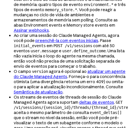
de memória: quatro tipos de evento
e três
environment.*
tipos de evento
. Você pode reagir a
memory_store.*
mudanças no ciclo de vida de ambientes e
armazenamentos de memória sem polling. Consulte as
abas Environment events e Memory store events em
Assinar webhooks
.
Ao criar uma sessão do Claude Managed Agents, agora
você pode
preenchê-la com eventos iniciais
. Passe
em
com até 50
initial_events
POST /v1/sessions
eventos
e
. Uma lista
user.message
user.define_outcome
não vazia inicia o loop do agente na mesma chamada,
então você não precisa de uma solicitação separada de
envio de eventos para começar o trabalho.
O campo
agora é opcional ao
atualizar um agente
version
do Claude Managed Agents
. Forneça-o para concorrência
otimista (uma divergência retorna um erro 409) ou omita-
o para aplicar a atualização incondicionalmente. Consulte
Semântica de atualização
.
Os streams de eventos de threads de sessão do Claude
Managed Agents agora suportam
deltas de eventos
.
GET
/v1/sessions/{session_id}/threads/{thread_id}/stre
aceita o mesmo parâmetro de consulta
event_deltas[]
que o stream no nível da sessão, então você pode pré-
visualizar o texto de um subagente conforme o modelo o