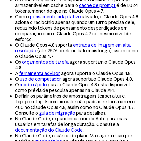
armazenável em cache para o
cache de prompt
é de 1.024
tokens, menor do que no Claude Opus 4.7.
Com o
pensamento adaptativo
ativado, o Claude Opus 4.8
aciona o raciocínio apenas quando um turno precisa dele,
reduzindo tokens de pensamento desperdiçados em
comparação com o Claude Opus 4.7 no mesmo nível de
esforço.
O Claude Opus 4.8 suporta
entrada de imagem em alta
resolução
(até 2576 pixels no lado mais longo), assim como
o Claude Opus 4.7.
Os
orçamentos de tarefa
agora suportam o Claude Opus
4.8.
A
ferramenta advisor
agora suporta o Claude Opus 4.8.
O
uso de computador
agora suporta o Claude Opus 4.8.
O
modo rápido
para o Claude Opus 4.8 está disponível
como prévia de pesquisa apenas na Claude API.
Definir os parâmetros de amostragem
,
temperature
ou
com um valor não padrão retorna um erro
top_p
top_k
400 no Claude Opus 4.8, assim como no Claude Opus 4.7.
Consulte o
guia de migração
para detalhes.
No Claude Code, expandimos o modo Auto para mais
usuários em tarefas de longa duração. Consulte a
documentação do Claude Code
.
No Claude Code, usuários do plano Max agora usam por