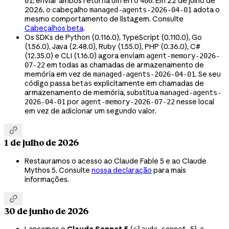
; enviar ambos retorna um erro
. Em 22 de julho de
01
400
2026, o cabeçalho
adota o
managed-agents-2026-04-01
mesmo comportamento de listagem. Consulte
Cabeçalhos beta
.
Os SDKs de Python (0.116.0), TypeScript (0.110.0), Go
(1.56.0), Java (2.48.0), Ruby (1.55.0), PHP (0.36.0), C#
(12.35.0) e CLI (1.16.0) agora enviam
agent-memory-2026-
em todas as chamadas de armazenamento de
07-22
memória em vez de
. Se seu
managed-agents-2026-04-01
código passa
explicitamente em chamadas de
betas
armazenamento de memória, substitua
managed-agents-
por
nesse local
2026-04-01
agent-memory-2026-07-22
em vez de adicionar um segundo valor.

1 de julho de 2026
Restauramos o acesso ao Claude Fable 5 e ao Claude
Mythos 5. Consulte
nossa declaração
para mais
informações.

30 de junho de 2026