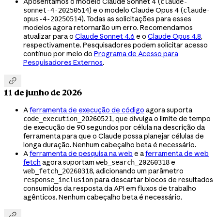
Aposentamos o modelo Claude Sonnet 4 (
claude-
) e o modelo Claude Opus 4 (
sonnet-4-20250514
claude-
). Todas as solicitações para esses
opus-4-20250514
modelos agora retornarão um erro. Recomendamos
atualizar para o
Claude Sonnet 4.6
e o
Claude Opus 4.8
,
respectivamente. Pesquisadores podem solicitar acesso
contínuo por meio do
Programa de Acesso para
Pesquisadores Externos
.

11 de junho de 2026
A
ferramenta de execução de código
agora suporta
, que divulga o limite de tempo
code_execution_20260521
de execução de 90 segundos por célula na descrição da
ferramenta para que o Claude possa planejar células de
longa duração. Nenhum cabeçalho beta é necessário.
A
ferramenta de pesquisa na web
e a
ferramenta de web
fetch
agora suportam
e
web_search_20260318
, adicionando um parâmetro
web_fetch_20260318
para descartar blocos de resultados
response_inclusion
consumidos da resposta da API em fluxos de trabalho
agênticos. Nenhum cabeçalho beta é necessário.
