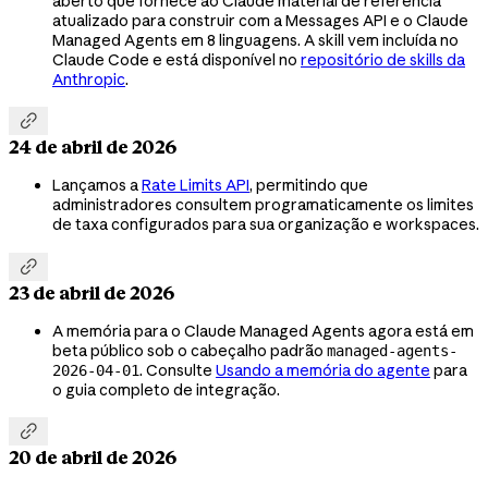
aberto que fornece ao Claude material de referência
atualizado para construir com a Messages API e o Claude
Managed Agents em 8 linguagens. A skill vem incluída no
Claude Code e está disponível no
repositório de skills da
Anthropic
.

24 de abril de 2026
Lançamos a
Rate Limits API
, permitindo que
administradores consultem programaticamente os limites
de taxa configurados para sua organização e workspaces.

23 de abril de 2026
A memória para o Claude Managed Agents agora está em
beta público sob o cabeçalho padrão
managed-agents-
. Consulte
Usando a memória do agente
para
2026-04-01
o guia completo de integração.

20 de abril de 2026