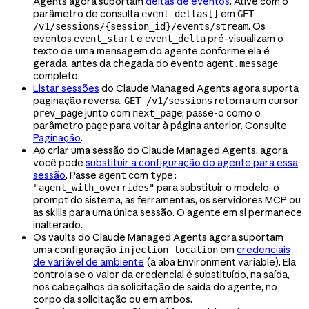
Agents agora suportam
deltas de eventos
. Ative com o
parâmetro de consulta
em
event_deltas[]
GET
. Os
/v1/sessions/{session_id}/events/stream
eventos
e
pré-visualizam o
event_start
event_delta
texto de uma mensagem do agente conforme ela é
gerada, antes da chegada do evento
agent.message
completo.
Listar sessões
do Claude Managed Agents agora suporta
paginação reversa.
retorna um cursor
GET /v1/sessions
junto com
; passe-o como o
prev_page
next_page
parâmetro
para voltar à página anterior. Consulte
page
Paginação
.
Ao criar uma sessão do Claude Managed Agents, agora
você pode
substituir a configuração do agente para essa
sessão
. Passe
com
agent
type:
para substituir o modelo, o
"agent_with_overrides"
prompt do sistema, as ferramentas, os servidores MCP ou
as skills para uma única sessão. O agente em si permanece
inalterado.
Os vaults do Claude Managed Agents agora suportam
uma configuração
em
credenciais
injection_location
de variável de ambiente
(a aba Environment variable). Ela
controla se o valor da credencial é substituído, na saída,
nos cabeçalhos da solicitação de saída do agente, no
corpo da solicitação ou em ambos.