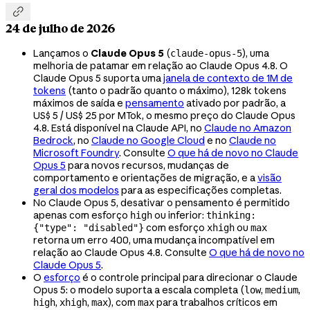

24 de julho de 2026
Lançamos o
Claude Opus 5
(
), uma
claude-opus-5
melhoria de patamar em relação ao Claude Opus 4.8. O
Claude Opus 5 suporta uma
janela de contexto de 1M de
tokens
(tanto o padrão quanto o máximo), 128k tokens
máximos de saída e
pensamento
ativado por padrão, a
US$ 5 / US$ 25 por MTok, o mesmo preço do Claude Opus
4.8. Está disponível na Claude API, no
Claude no Amazon
Bedrock
, no
Claude no Google Cloud
e no
Claude no
Microsoft Foundry
. Consulte
O que há de novo no Claude
Opus 5
para novos recursos, mudanças de
comportamento e orientações de migração, e a
visão
geral dos modelos
para as especificações completas.
No Claude Opus 5, desativar o pensamento é permitido
apenas com esforço
ou inferior:
high
thinking:
com esforço
ou
{"type": "disabled"}
xhigh
max
retorna um erro 400, uma mudança incompatível em
relação ao Claude Opus 4.8. Consulte
O que há de novo no
Claude Opus 5
.
O
esforço
é o controle principal para direcionar o Claude
Opus 5: o modelo suporta a escala completa (
,
,
low
medium
,
,
), com
para trabalhos críticos em
high
xhigh
max
max