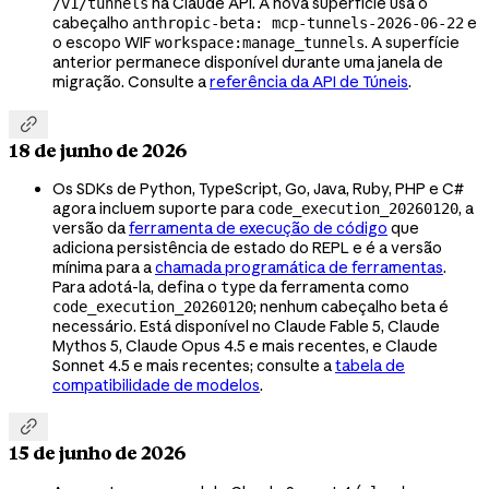
na Claude API. A nova superfície usa o
/v1/tunnels
cabeçalho
e
anthropic-beta: mcp-tunnels-2026-06-22
o escopo WIF
. A superfície
workspace:manage_tunnels
anterior permanece disponível durante uma janela de
migração. Consulte a
referência da API de Túneis
.

18 de junho de 2026
Os SDKs de Python, TypeScript, Go, Java, Ruby, PHP e C#
agora incluem suporte para
, a
code_execution_20260120
versão da
ferramenta de execução de código
que
adiciona persistência de estado do REPL e é a versão
mínima para a
chamada programática de ferramentas
.
Para adotá-la, defina o
da ferramenta como
type
; nenhum cabeçalho beta é
code_execution_20260120
necessário. Está disponível no Claude Fable 5, Claude
Mythos 5, Claude Opus 4.5 e mais recentes, e Claude
Sonnet 4.5 e mais recentes; consulte a
tabela de
compatibilidade de modelos
.

15 de junho de 2026