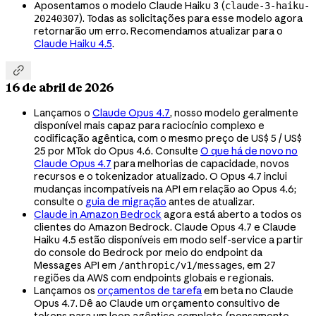
Aposentamos o modelo Claude Haiku 3 (
claude-3-haiku-
). Todas as solicitações para esse modelo agora
20240307
retornarão um erro. Recomendamos atualizar para o
Claude Haiku 4.5
.

16 de abril de 2026
Lançamos o
Claude Opus 4.7
, nosso modelo geralmente
disponível mais capaz para raciocínio complexo e
codificação agêntica, com o mesmo preço de US$ 5 / US$
25 por MTok do Opus 4.6. Consulte
O que há de novo no
Claude Opus 4.7
para melhorias de capacidade, novos
recursos e o tokenizador atualizado. O Opus 4.7 inclui
mudanças incompatíveis na API em relação ao Opus 4.6;
consulte o
guia de migração
antes de atualizar.
Claude in Amazon Bedrock
agora está aberto a todos os
clientes do Amazon Bedrock. Claude Opus 4.7 e Claude
Haiku 4.5 estão disponíveis em modo self-service a partir
do console do Bedrock por meio do endpoint da
Messages API em
, em 27
/anthropic/v1/messages
regiões da AWS com endpoints globais e regionais.
Lançamos os
orçamentos de tarefa
em beta no Claude
Opus 4.7. Dê ao Claude um orçamento consultivo de
tokens para um loop agêntico completo (pensamento,