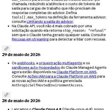
chamada, reduzindo a latência e o custo de tokens de
saída para cargas de trabalho que não precisam de
respostas completas do advisor. Defina
na definição da ferramenta advisor;
tools[].max_tokens
consulte
Limitando a saída do advisor
.
Na Claude API, você não é mais cobrado por uma
solicitação quando ela retorna
stop_reason: "refusal"
sem que o Claude tenha gerado qualquer saída. Consulte
Recusas em streaming
para detectar e lidar com recusas.

29 de maio de 2026
Os
webhooks
, a
orquestração multiagente
e os
sandboxes auto-hospedados
do Claude Managed Agents
agora estão disponíveis na
Claude Platform on AWS
.
Consulte
Ações IAM para a Claude Platform on AWS
para
as novas ações IAM e a política gerenciada
.
AnthropicSelfHostedEnvironmentAccess

28 de maio de 2026
Lançamos o
Claude Opus 4.8
(
claude-opus-4-8
), nosso