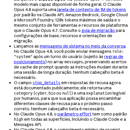
modelo mais capaz disponível de forma geral. O Claude
Opus 4.8 suporta uma
janela de contexto de 1M de tokens
por padrão na Claude API, Amazon Bedrock, Google Cloud
e Microsoft Foundry, 128k tokens máximos de saída e o
mesmo conjunto de ferramentas e recursos de plataforma
que o Claude Opus 4.7. Consulte o
guia de migração
para
configurações de base, recursos e orientações de
migração.
Lançamos as
mensagens de sistema no meio da conversa
.
No Claude Opus 4.8, você pode enviar mensagens
role:
após um turno do usuário (sujeito às
regras de
"system"
posicionamento
) no array
, preservando acertos
messages
de cache de prompt quando as instruções mudam durante
uma sessão de longa duração. Nenhum cabeçalho beta é
necessário.
O campo
em respostas de recusa agora
stop_details
está documentado publicamente; ele retorna uma
(
,
ou
) e uma
legível
category
cyber
bio
null
explanation
por humanos, para que sua aplicação possa encaminhar
diferentes classes de recusa para o próximo passo
correto. Nenhum cabeçalho beta é necessário.
No Claude Opus 4.8, o
parâmetro effort
tem como padrão
em todas as superfícies, incluindo o Claude Code e a
high
Messages API.
No Claude Opus 4.8, o comprimento mínimo de prompt