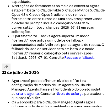
capacidade.
Alterações de ferramentas no meio da conversa agora
estão em beta no Claude Fable 5, Claude Mythos 5, Claude
Opus 4.8 e Claude Opus 5: adicione ou remova
ferramentas entre turnos de uma conversa preservando
o cache de prompt. Inclua o cabeçalho beta
mid-
em suas
conversation-tool-changes-2026-07-01
solicitações.
O parâmetro
agora suporta um modo
fallbacks
, que aplica os modelos de fallback
"default"
recomendados pela Anthropic por categoria de recusa. O
fallback do lado do servidor está em beta, e o modo
requer o cabeçalho beta
"default"
server-side-
. Consulte
Recusas e fallback
.
fallback-2026-07-01

22 de julho de 2026
Agora você pode definir um nível de
na
effort
configuração de modelo de um agente do Claude
Managed Agents. Passe
dentro do objeto
effort
model
ao
criar o agente
. Consulte
Níveis de esforço
para saber o
que cada nível faz.
Os webhooks para o Claude Managed Agents agora
cobrem o ciclo de vida de ambientes e armazenamentos