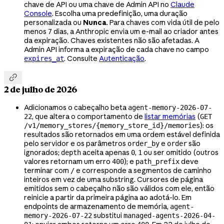
chave de API ou uma chave de Admin API no
Claude
Console
. Escolha uma predefinição, uma duração
personalizada ou
Nunca
. Para chaves com vida útil de pelo
menos 7 dias, a Anthropic envia um e-mail ao criador antes
da expiração. Chaves existentes não são afetadas. A
Admin API informa a expiração de cada chave no campo
. Consulte
Autenticação
.
expires_at

2 de julho de 2026
Adicionamos o cabeçalho beta
agent-memory-2026-07-
, que altera o comportamento de
listar memórias
(
22
GET
): os
/v1/memory_stores/{memory_store_id}/memories
resultados são retornados em uma ordem estável definida
pelo servidor e os parâmetros
e
são
order_by
order
ignorados;
aceita apenas
,
ou ser omitido (outros
depth
0
1
valores retornam um erro
); e
deve
400
path_prefix
terminar com
e corresponde a segmentos de caminho
/
inteiros em vez de uma substring. Cursores de página
emitidos sem o cabeçalho não são válidos com ele, então
reinicie a partir da primeira página ao adotá-lo. Em
endpoints de armazenamento de memória,
agent-
substitui
memory-2026-07-22
managed-agents-2026-04-