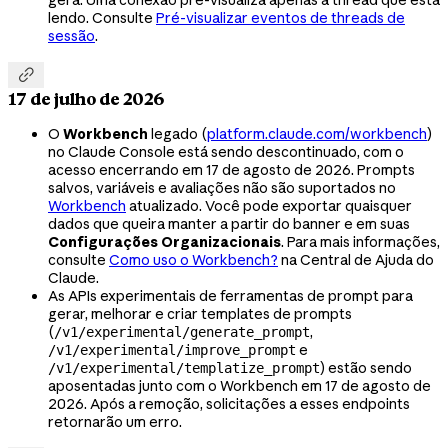
gera. Uma conexão pré-visualiza apenas a thread que está
lendo. Consulte
Pré-visualizar eventos de threads de
sessão
.

17 de julho de 2026
O
Workbench
legado (
platform.claude.com/workbench
)
no Claude Console está sendo descontinuado, com o
acesso encerrando em 17 de agosto de 2026. Prompts
salvos, variáveis e avaliações não são suportados no
Workbench
atualizado. Você pode exportar quaisquer
dados que queira manter a partir do banner e em suas
Configurações Organizacionais
. Para mais informações,
consulte
Como uso o Workbench?
na Central de Ajuda do
Claude.
As APIs experimentais de ferramentas de prompt para
gerar, melhorar e criar templates de prompts
(
,
/v1/experimental/generate_prompt
e
/v1/experimental/improve_prompt
) estão sendo
/v1/experimental/templatize_prompt
aposentadas junto com o Workbench em 17 de agosto de
2026. Após a remoção, solicitações a esses endpoints
retornarão um erro.