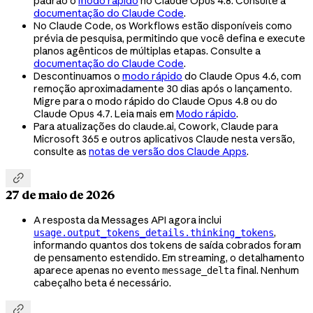
padrão o
modo rápido
no Claude Opus 4.8. Consulte a
documentação do Claude Code
.
No Claude Code, os Workflows estão disponíveis como
prévia de pesquisa, permitindo que você defina e execute
planos agênticos de múltiplas etapas. Consulte a
documentação do Claude Code
.
Descontinuamos o
modo rápido
do Claude Opus 4.6, com
remoção aproximadamente 30 dias após o lançamento.
Migre para o modo rápido do Claude Opus 4.8 ou do
Claude Opus 4.7. Leia mais em
Modo rápido
.
Para atualizações do claude.ai, Cowork, Claude para
Microsoft 365 e outros aplicativos Claude nesta versão,
consulte as
notas de versão dos Claude Apps
.

27 de maio de 2026
A resposta da Messages API agora inclui
,
usage.output_tokens_details.thinking_tokens
informando quantos dos tokens de saída cobrados foram
de pensamento estendido. Em streaming, o detalhamento
aparece apenas no evento
final. Nenhum
message_delta
cabeçalho beta é necessário.
