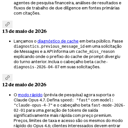
agentes de pesquisa financeira, análises de resultados e
fluxos de trabalho de due diligence em fontes primárias
com citações.

13 de maio de 2026
Lançamos o
diagnóstico de cache
em beta público. Passe
em uma solicitação
diagnostics.previous_message_id
de Messages e a API informa um
cache_miss_reason
explicando onde o prefixo do cache de prompt divergiu
do turno anterior. Inclua o cabeçalho beta
cache-
em suas solicitações.
diagnosis-2026-04-07

12 de maio de 2026
O
modo rápido
(prévia de pesquisa) agora suporta o
Claude Opus 4.7. Defina
com
speed: "fast"
model:
e o cabeçalho beta
"claude-opus-4-7"
fast-mode-2026-
para uma geração de tokens de saída
02-01
significativamente mais rápida com preço premium.
Preços, limites de taxa e acesso são os mesmos do modo
rápido do Opus 4.6; clientes interessados devem entrar