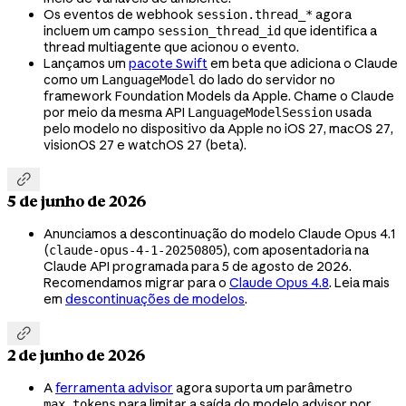
Os eventos de webhook
agora
session.thread_*
incluem um campo
que identifica a
session_thread_id
thread multiagente que acionou o evento.
Lançamos um
pacote Swift
em beta que adiciona o Claude
como um
do lado do servidor no
LanguageModel
framework Foundation Models da Apple. Chame o Claude
por meio da mesma API
usada
LanguageModelSession
pelo modelo no dispositivo da Apple no iOS 27, macOS 27,
visionOS 27 e watchOS 27 (beta).

5 de junho de 2026
Anunciamos a descontinuação do modelo Claude Opus 4.1
(
), com aposentadoria na
claude-opus-4-1-20250805
Claude API programada para 5 de agosto de 2026.
Recomendamos migrar para o
Claude Opus 4.8
. Leia mais
em
descontinuações de modelos
.

2 de junho de 2026
A
ferramenta advisor
agora suporta um parâmetro
para limitar a saída do modelo advisor por
max_tokens