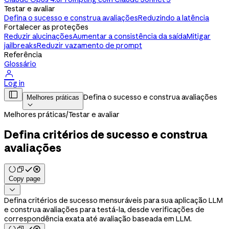
Testar e avaliar
Defina o sucesso e construa avaliações
Reduzindo a latência
Fortalecer as proteções
Reduzir alucinações
Aumentar a consistência da saída
Mitigar
jailbreaks
Reduzir vazamento de prompt
Referência
Glossário

Log in

Defina o sucesso e construa avaliações
Melhores práticas

Melhores práticas
/
Testar e avaliar
Defina critérios de sucesso e construa
avaliações
Copy page

Defina critérios de sucesso mensuráveis para sua aplicação LLM
e construa avaliações para testá-la, desde verificações de
correspondência exata até avaliação baseada em LLM.