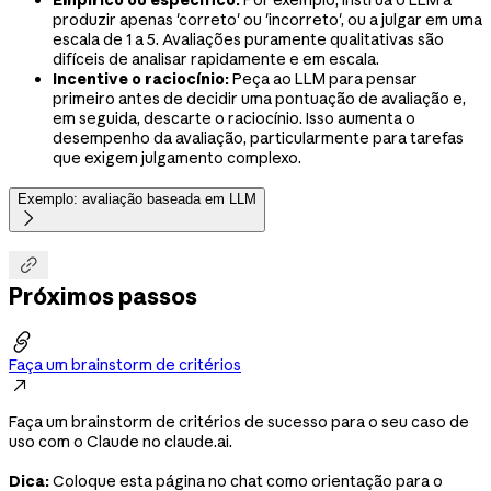
Empírico ou específico:
Por exemplo, instrua o LLM a
produzir apenas 'correto' ou 'incorreto', ou a julgar em uma
escala de 1 a 5. Avaliações puramente qualitativas são
difíceis de analisar rapidamente e em escala.
Incentive o raciocínio:
Peça ao LLM para pensar
primeiro antes de decidir uma pontuação de avaliação e,
em seguida, descarte o raciocínio. Isso aumenta o
desempenho da avaliação, particularmente para tarefas
que exigem julgamento complexo.
Exemplo: avaliação baseada em LLM


Próximos passos

Faça um brainstorm de critérios

Faça um brainstorm de critérios de sucesso para o seu caso de
uso com o Claude no claude.ai.
Dica:
Coloque esta página no chat como orientação para o