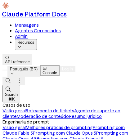
Claude Platform Docs
Mensagens
Agentes Gerenciados
Admin
Recursos


API reference

Português (BR)
Log in
Console




Search
⌘K
Casos de uso
Visão geral
Roteamento de tickets
Agente de suporte ao
cliente
Moderação de conteúdo
Resumo jurídico
Engenharia de prompt
Visão geral
Melhores práticas de prompting
Prompting com
Claude Fable 5
Prompting com Claude Opus 5
Prompting com
Claude Opus 4.8
Prompting com Claude Sonnet 5