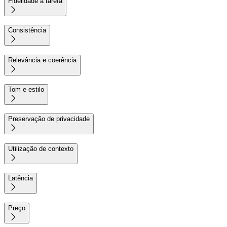
Fidelidade à tarefa

Consistência

Relevância e coerência

Tom e estilo

Preservação de privacidade

Utilização de contexto

Latência

Preço
