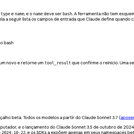
,
e
, e o
deve ser
. A ferramenta não tem esque
type
name
name
bash
la a seguir lista os campos de entrada que Claude define quando 
ão bash
ie um novo e retorne um
que confirme o reinício. Uma se
tool_result
alho beta. Todos os modelos a partir do Claude Sonnet 3.7 (
apose
putador, e o lançamento do Claude Sonnet 3.5 de outubro de 2024
, e os SDKs a expõem apenas em seus namespaces be
-2024-10-22