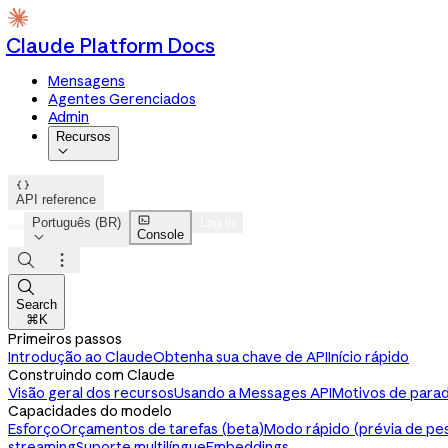
Claude Platform Docs
Mensagens
Agentes Gerenciados
Admin
Recursos


API reference

Português (BR)
Log in
Console




Search
⌘K
Primeiros passos
Introdução ao Claude
Obtenha sua chave de API
Início rápido
Construindo com Claude
Visão geral dos recursos
Usando a Messages API
Motivos de parad
Capacidades do modelo
Esforço
Orçamentos de tarefas (beta)
Modo rápido (prévia de pe
streaming
Suporte multilíngue
Embeddings