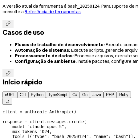
A versão atual da ferramenta é
. Para suporte de 
bash_20250124
consulte a
Referência de ferramentas
.

Casos de uso
Fluxos de trabalho de desenvolvimento:
Execute comand
Automação de sistemas:
Execute scripts, gerencie arquiv
Processamento de dados:
Processe arquivos, execute scr
Configuração de ambiente:
Instale pacotes, configure a

Início rápido
cURL
CLI
Python
TypeScript
C#
Go
Java
PHP
Ruby

client 
=
 anthropic.Anthropic()
response 
=
 client.messages.create(
    model
=
"claude-opus-5"
,
    max_tokens
=
1024
,
    tools
=
[{
"type"
: 
"bash_20250124"
, 
"name"
: 
"bash"
}],