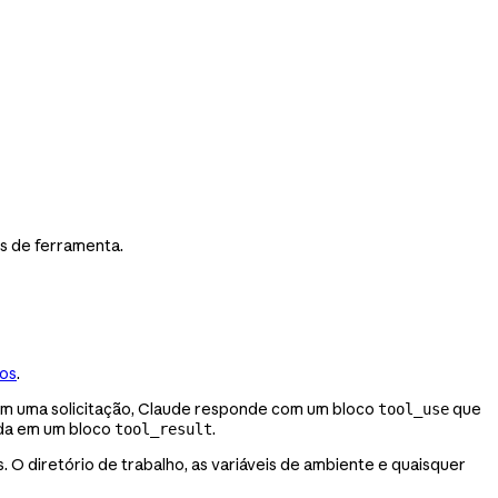
s de ferramenta.
dos
.
 em uma solicitação, Claude responde com um bloco
que
tool_use
ída em um bloco
.
tool_result
 diretório de trabalho, as variáveis de ambiente e quaisquer