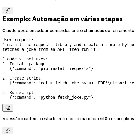

Exemplo: Automação em várias etapas
Claude pode encadear comandos entre chamadas de ferramenta pa
User request:

"Install the requests library and create a simple Pytho
fetches a joke from an API, then run it."

Claude's tool uses:

1. Install package

   {"command": "pip install requests"}

2. Create script

   {"command": "cat > fetch_joke.py << 'EOF'\nimport re
3. Run script

   {"command": "python fetch_joke.py"}

A sessão mantém o estado entre os comandos, então os arquivos c
