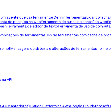
ua um agente que usa ferramentas
Definir ferramentas
Lidar com cha
enta de pesquisa na web
Ferramenta de busca de conteúdo web
Fe
bash
Ferramenta de editor de texto
Ferramenta de uso de computa
mbinações de ferramentas
Uso de ferramentas com cache de pro
prompt
Mensagens do sistema e alterações de ferramentas no meio
ls na API
4.6 e anteriores)
Claude Platform na AWS
Google Cloud
Microsoft