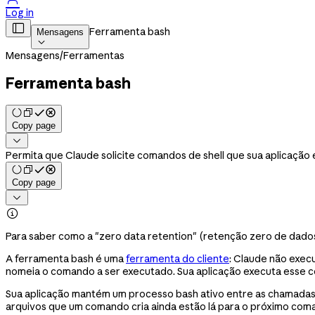
Log in

Ferramenta bash
Mensagens

Mensagens
/
Ferramentas
Ferramenta bash
Copy page

Permita que Claude solicite comandos de shell que sua aplicaçã
Copy page


Para saber como a "zero data retention" (retenção zero de dados)
A ferramenta bash é uma
ferramenta do cliente
: Claude não exec
nomeia o comando a ser executado. Sua aplicação executa esse c
Sua aplicação mantém um processo bash ativo entre as chamadas 
arquivos que um comando cria ainda estão lá para o próximo com