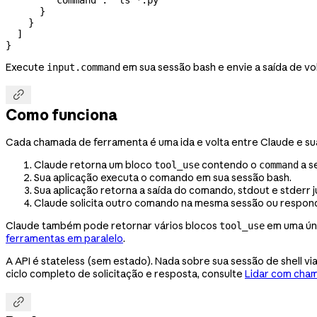
      }
    }
  ]
}
Execute
em sua sessão bash e envie a saída de v
input.command

Como funciona
Cada chamada de ferramenta é uma ida e volta entre Claude e sua
Claude retorna um bloco
contendo o
a s
tool_use
command
Sua aplicação executa o comando em sua sessão bash.
Sua aplicação retorna a saída do comando, stdout e stderr
Claude solicita outro comando na mesma sessão ou respon
Claude também pode retornar vários blocos
em uma úni
tool_use
ferramentas em paralelo
.
A API é stateless (sem estado). Nada sobre sua sessão de shell vi
ciclo completo de solicitação e resposta, consulte
Lidar com cha
