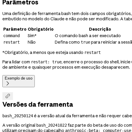
Parâmetros
Uma definição de ferramenta bash tem dois campos obrigatórios
embutido no modelo do Claude e não pode ser modificado. A tabe
Parâmetro
Obrigatório
Descrição
Sim*
O comando bash a ser executado
command
Não
Defina como
para reiniciar a sess
restart
true
*Obrigatório, a menos que esteja usando
restart
Para lidar com
, encerre o processo do shell, inic
restart: true
de ambiente e quaisquer processos em execução desaparecem.
Exemplo de uso


Versões da ferramenta
é a versão atual da ferramenta e não requer cabeç
bash_20250124
A versão original
faz parte do beta de uso do com
bash_20241022
utilizam precisam do cabeçalho
anthropic-beta: computer-use