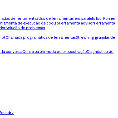
madas de ferramentas
Uso de ferramentas em paralelo
Tool Runner
rramenta de execução de código
Ferramenta advisor
Ferramenta
dor
Solução de problemas
mpt
Chamada programática de ferramentas
Streaming granular de
 da conversa
Construa um modo de orquestração
Diagnóstico de
 Foundry