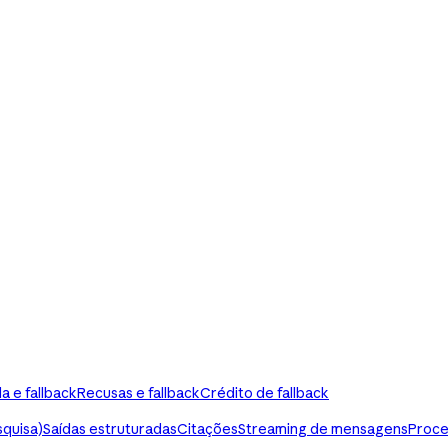
a e fallback
Recusas e fallback
Crédito de fallback
squisa)
Saídas estruturadas
Citações
Streaming de mensagens
Proce