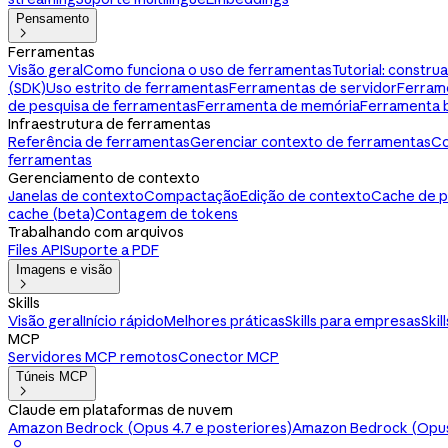
Pensamento

Ferramentas
Visão geral
Como funciona o uso de ferramentas
Tutorial: constr
(SDK)
Uso estrito de ferramentas
Ferramentas de servidor
Ferram
de pesquisa de ferramentas
Ferramenta de memória
Ferramenta 
Infraestrutura de ferramentas
Referência de ferramentas
Gerenciar contexto de ferramentas
Co
ferramentas
Gerenciamento de contexto
Janelas de contexto
Compactação
Edição de contexto
Cache de 
cache (beta)
Contagem de tokens
Trabalhando com arquivos
Files API
Suporte a PDF
Imagens e visão

Skills
Visão geral
Início rápido
Melhores práticas
Skills para empresas
Skil
MCP
Servidores MCP remotos
Conector MCP
Túneis MCP

Claude em plataformas de nuvem
Amazon Bedrock (Opus 4.7 e posteriores)
Amazon Bedrock (Opus 
