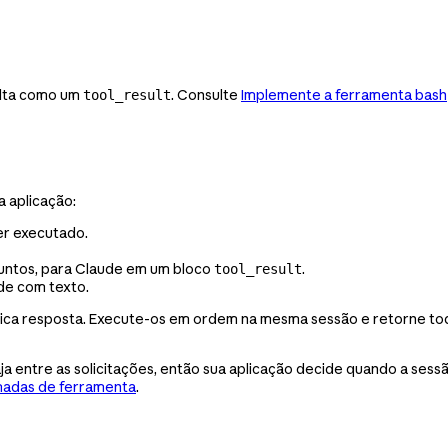
olta como um
. Consulte
Implemente a ferramenta bash
tool_result
 aplicação:
er executado.
 juntos, para Claude em um bloco
.
tool_result
de com texto.
ca resposta. Execute-os em ordem na mesma sessão e retorne t
aja entre as solicitações, então sua aplicação decide quando a sess
madas de ferramenta
.