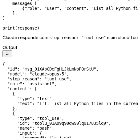
    messages
=
[
        {
"role"
: 
"user"
, 
"content"
: 
"List all Python fi
    ],
)
print
(response)
Claude responde com
e um bloco
stop_reason: "tool_use"
too
Output

{
  "id"
: 
"msg_01XAbCDeFgHiJkLmNoPQrStU"
,
  "model"
: 
"claude-opus-5"
,
  "stop_reason"
: 
"tool_use"
,
  "role"
: 
"assistant"
,
  "content"
: [
    {
      "type"
: 
"text"
,
      "text"
: 
"I'll list all Python files in the curren
    },
    {
      "type"
: 
"tool_use"
,
      "id"
: 
"toolu_01A09q90qw90lq917835lq9"
,
      "name"
: 
"bash"
,
      "input"
: {
        "command"
: 
"ls *.py"