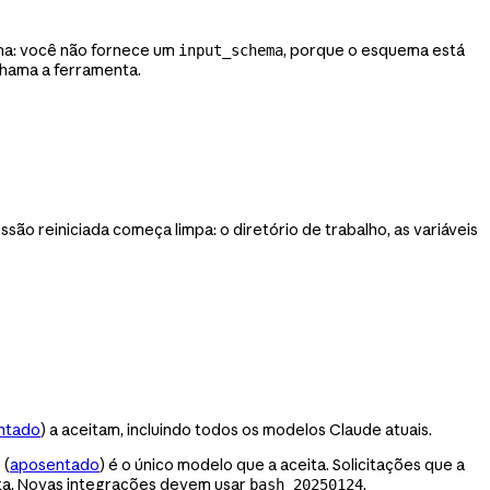
ma: você não fornece um
, porque o esquema está
input_schema
chama a ferramenta.
ssão reiniciada começa limpa: o diretório de trabalho, as variáveis
ntado
) a aceitam, incluindo todos os modelos Claude atuais.
 (
aposentado
) é o único modelo que a aceita. Solicitações que a
ta. Novas integrações devem usar
.
bash_20250124