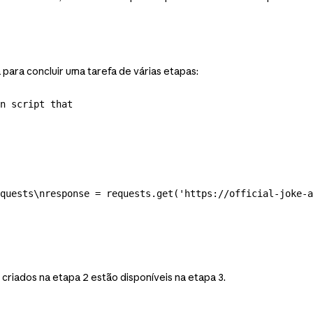
ra concluir uma tarefa de várias etapas:
n script that

quests\nresponse = requests.get('https://official-joke-a
riados na etapa 2 estão disponíveis na etapa 3.