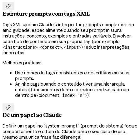

Estruture prompts com tags XML
Tags XML ajudam Claude a interpretar prompts complexos sem
ambiguidade, especialmente quando seu prompt mistura
instruções, contexto, exemplos e entradas variáveis. Envolver
cada tipo de conteúdo em sua própria tag (por exemplo,
,
,
) reduz interpretações
<instructions>
<context>
<input>
incorretas.
Melhores práticas:
Use nomes de tags consistentes e descritivos em seus
prompts.
Aninhe tags quando o conteúdo tiver uma hierarquia
natural (documentos dentro de
, cada um
<documents>
dentro de
).
<document index="n">

Dê um papel ao Claude
Definir um papel no "system prompt" (prompt do sistema) foca o
comportamento e o tom do Claude para o seu caso de uso.
Mesmo uma única frase faz diferença: