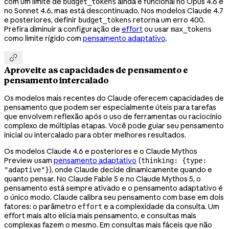
com um limite de
ainda é funcional no Opus 4.6 e
budget_tokens
no Sonnet 4.6, mas está descontinuado. Nos modelos Claude 4.7
e posteriores, definir
retorna um erro 400.
budget_tokens
Prefira diminuir a configuração de
effort
ou usar
max_tokens
como limite rígido com
pensamento adaptativo
.

Aproveite as capacidades de pensamento e
pensamento intercalado
Os modelos mais recentes do Claude oferecem capacidades de
pensamento que podem ser especialmente úteis para tarefas
que envolvem reflexão após o uso de ferramentas ou raciocínio
complexo de múltiplas etapas. Você pode guiar seu pensamento
inicial ou intercalado para obter melhores resultados.
Os modelos Claude 4.6 e posteriores e o Claude Mythos
Preview usam
pensamento adaptativo
(
thinking: {type:
), onde Claude decide dinamicamente quando e
"adaptive"}
quanto pensar. No Claude Fable 5 e no Claude Mythos 5, o
pensamento está sempre ativado e o pensamento adaptativo é
o único modo. Claude calibra seu pensamento com base em dois
fatores: o parâmetro
e a complexidade da consulta. Um
effort
effort mais alto elicia mais pensamento, e consultas mais
complexas fazem o mesmo. Em consultas mais fáceis que não