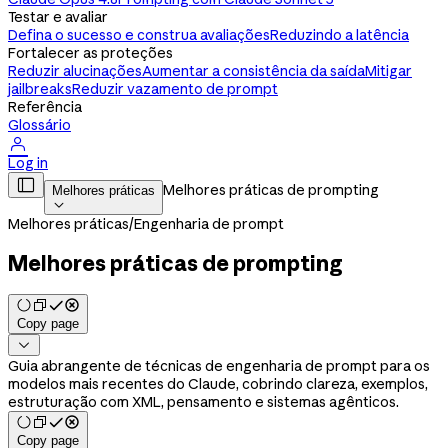
Testar e avaliar
Defina o sucesso e construa avaliações
Reduzindo a latência
Fortalecer as proteções
Reduzir alucinações
Aumentar a consistência da saída
Mitigar
jailbreaks
Reduzir vazamento de prompt
Referência
Glossário

Log in

Melhores práticas de prompting
Melhores práticas

Melhores práticas
/
Engenharia de prompt
Melhores práticas de prompting
Copy page

Guia abrangente de técnicas de engenharia de prompt para os
modelos mais recentes do Claude, cobrindo clareza, exemplos,
estruturação com XML, pensamento e sistemas agênticos.
Copy page