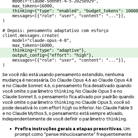
    model
=
"claude-sonnet-4-5-20250929"
,
    max_tokens
=
16000
,
    thinking
=
{
"type"
: 
"enabled"
, 
"budget_tokens"
: 
10000
    messages
=
[{
"role"
: 
"user"
, 
"content"
: 
"..."
}],
)
# Depois: pensamento adaptativo com esforço
client.messages.create(
    model
=
"claude-opus-4-8"
,
    max_tokens
=
16000
,
    thinking
=
{
"type"
: 
"adaptive"
},
    output_config
=
{
"effort"
: 
"high"
},
    messages
=
[{
"role"
: 
"user"
, 
"content"
: 
"..."
}],
)
Se você não está usando pensamento estendido, nenhuma
mudança é necessária. Do Claude Opus 4.6 ao Claude Opus 4.8
e no Claude Sonnet 4.6, o pensamento fica desativado quando
você omite o parâmetro
. No Claude Opus 5 e no
thinking
Claude Sonnet 5, o pensamento fica ativado por padrão quando
você omite o parâmetro
; no Claude Opus 5, você só
thinking
pode desativá-lo com effort
ou inferior. No Claude Fable 5
high
e no Claude Mythos 5, o pensamento está sempre ativado,
independentemente de você definir o parâmetro
.
thinking
Prefira instruções gerais a etapas prescritivas.
Um
prompt como "pense minuciosamente" frequentemente