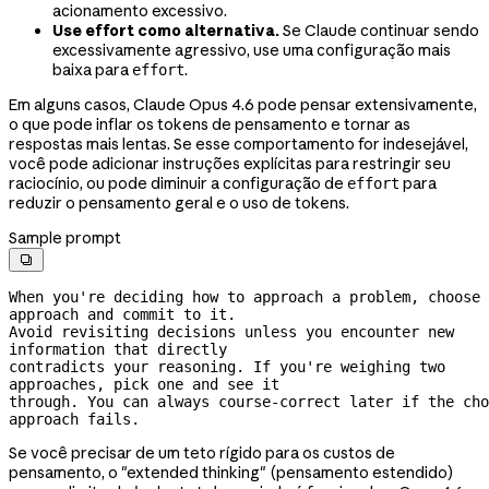
acionamento excessivo.
Use effort como alternativa.
Se Claude continuar sendo
excessivamente agressivo, use uma configuração mais
baixa para
.
effort
Em alguns casos, Claude Opus 4.6 pode pensar extensivamente,
o que pode inflar os tokens de pensamento e tornar as
respostas mais lentas. Se esse comportamento for indesejável,
você pode adicionar instruções explícitas para restringir seu
raciocínio, ou pode diminuir a configuração de
para
effort
reduzir o pensamento geral e o uso de tokens.
Sample prompt

When you're deciding how to approach a problem, choose 
approach and commit to it.
Avoid revisiting decisions unless you encounter new 
information that directly
contradicts your reasoning. If you're weighing two 
approaches, pick one and see it
through. You can always 
course-correct
 later if the cho
approach fails.
Se você precisar de um teto rígido para os custos de
pensamento, o "extended thinking" (pensamento estendido)