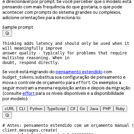
é direcionável por prompt. Se você perceber que o modelo está
pensando com mais frequência do que gostaria, o que pode
acontecer com prompts do sistema grandes ou complexos,
adicione orientações para direcioná-lo:
Sample prompt

Thinking adds latency and should only be used when it 
will meaningfully improve

answer quality - typically for problems that require 
multistep reasoning. When in

doubt, respond directly.
Se você está migrando do
pensamento estendido
com
, substitua sua configuração de pensamento e
budget_tokens
mova o controle de orçamento para
. Os exemplos a
effort
seguir mostram a mesma requisição antes e depois da migração
(consulte
effort
para os níveis disponíveis e a disponibilidade
por modelo):
cURL
CLI
Python
TypeScript
C#
Go
Java
PHP
Ruby

# Antes: pensamento estendido com um orçamento manual (
client.messages.create(