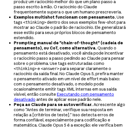
produz um raciocínio melhor do que um plano passo a
passo escrito à mão. O raciocínio do Claude
frequentemente supera o que um humano prescreveria.
Exemplos multishot funcionam com pensamento.
Use
tags
dentro dos seus exemplos few-shot para
<thinking>
mostrar ao Claude o padrão de raciocínio. Ele generalizará
esse estilo para seus próprios blocos de pensamento
estendido.
Prompting manual de "chain-of-thought" (cadeia de
pensamento), ou CoT, como alternativa.
Quando o
pensamento está desativado, você ainda pode incentivar
o raciocínio passo a passo pedindo ao Claude para pensar
sobre o problema. Use tags estruturadas como
e
para separar claramente o
<thinking>
<answer>
raciocínio da saída final. No Claude Opus 5, prefira manter
o pensamento ativado em um nível de effort mais baixo:
com o pensamento desativado, o modelo pode
ocasionalmente emitir tags XML internas em sua saída
visível, então consulte
Executando com pensamento
desativado
antes de aplicar esse padrão nele.
Peça ao Claude para se autoverificar.
Acrescente algo
como "Antes de terminar, verifique sua resposta em
relação a [critérios de teste]." Isso detecta erros de
forma confiável, especialmente para codificação e
matemática. Claude Opus 5 é a exceção: ele verifica bem