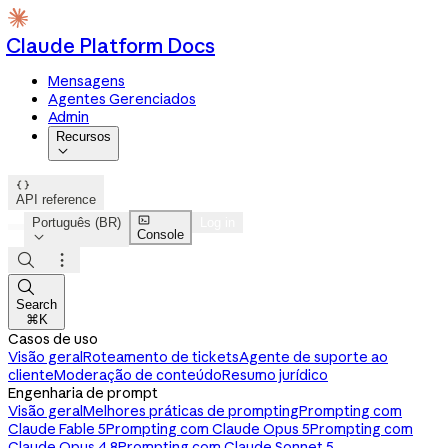
Claude Platform Docs
Mensagens
Agentes Gerenciados
Admin
Recursos


API reference

Português (BR)
Log in
Console




Search
⌘K
Casos de uso
Visão geral
Roteamento de tickets
Agente de suporte ao
cliente
Moderação de conteúdo
Resumo jurídico
Engenharia de prompt
Visão geral
Melhores práticas de prompting
Prompting com
Claude Fable 5
Prompting com Claude Opus 5
Prompting com
Claude Opus 4.8
Prompting com Claude Sonnet 5