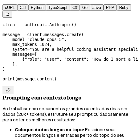
cURL
CLI
Python
TypeScript
C#
Go
Java
PHP
Ruby

client 
=
 anthropic.Anthropic()
message 
=
 client.messages.create(
    model
=
"claude-opus-5"
,
    max_tokens
=
1024
,
    system
=
"You are a helpful coding assistant speciali
    messages
=
[
        {
"role"
: 
"user"
, 
"content"
: 
"How do I sort a li
    ],
)
print
(message.content)

Prompting com contexto longo
Ao trabalhar com documentos grandes ou entradas ricas em
dados (20k+ tokens), estruture seu prompt cuidadosamente
para obter os melhores resultados:
Coloque dados longos no topo:
Posicione seus
documentos longos e entradas perto do topo do seu